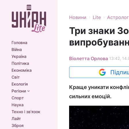
›
›
Новини
Lite
Астролог
Три знаки Зо
випробуван
Головна
Війна
Україна
Віолетта Орлова
13:42, 14
Політика
Економіка
Підпиш
Світ
Екологія
Краще уникати конфлік
Регіони
сильних емоцій.
Спорт
Наука
Техно і зв'язок
Лайт
Зброя