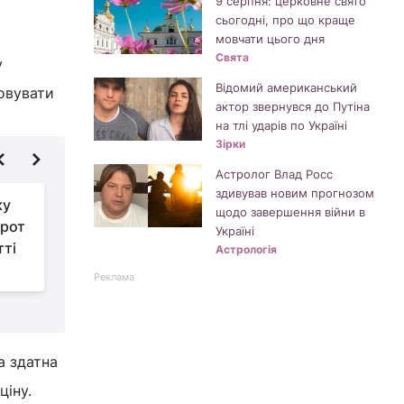
9 серпня: церковне свято
сьогодні, про що краще
мовчати цього дня
Свята
у
Відомий американський
ховувати
актор звернувся до Путіна
на тлі ударів по Україні
Зірки
Астролог Влад Росс
здивував новим прогнозом
ку
Два знаки Зодіаку
щодо завершення війни в
орот
зірвуть джекпот до
Україні
тті
кінця червня: хто ці
Астрологія
щасливчики
Реклама
а здатна
ціну.