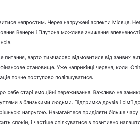
итися непростим. Через напружені аспекти Місяця, Не
ояння Венери і Плутона можливе зниження впевненості 
нсів.
е питання, варто тимчасово відмовитися від зайвих вит
фінансове становище. Уже наприкінці червня, коли Юпі
уація почне поступово поліпшуватися.
ро себе старі емоційні переживання. Важливо не замик
очуттями з близькими людьми. Підтримка друзів і сім'ї 
ішньою напругою. Намагайтеся приділяти більше часу 
ить спокій, і частіше спілкуватися з позитивно налаш