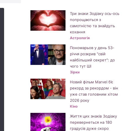
Три знаки Зодіаку ось-ось
попрощаються з
самотністю та знайдуть
кохання
Астрологія
Пономарьов у день 53-
річчя розкрив "свій
найбільший секрет": до
чого тут ШІ
Зірки
Новий фільм Marvel б’є
рекорд за рекордом - він
уже став головним хітом
2026 року
Кіно
Життя цих знаків Зодіаку
перевернеться на 180
градусів дуже скоро