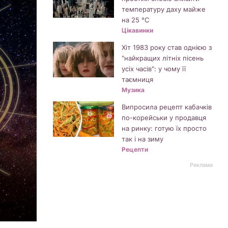
температуру даху майже
на 25 °C
Цікавинки
Хіт 1983 року став однією з
"найкращих літніх пісень
усіх часів": у чому її
таємниця
Музика
Випросила рецепт кабачків
по-корейськи у продавця
на ринку: готую їх просто
так і на зиму
Рецепти
Реклама