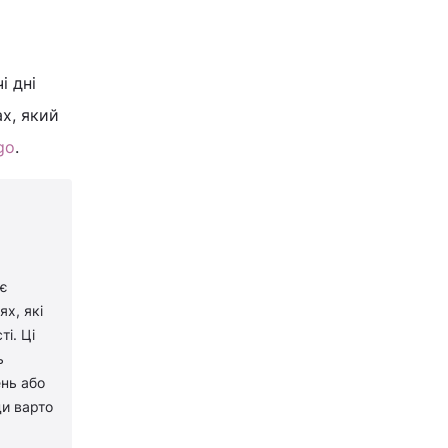
і дні
х, який
go
.
 є
х, які
і. Ці
ь
ень або
ди варто