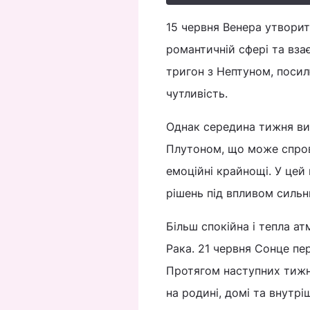
15 червня Венера утворит
романтичній сфері та вза
тригон з Нептуном, посил
чутливість.
Однак середина тижня ви
Плутоном, що може спров
емоційні крайнощі. У цей
рішень під впливом сильн
Більш спокійна і тепла а
Рака. 21 червня Сонце пе
Протягом наступних тижн
на родині, домі та внутр