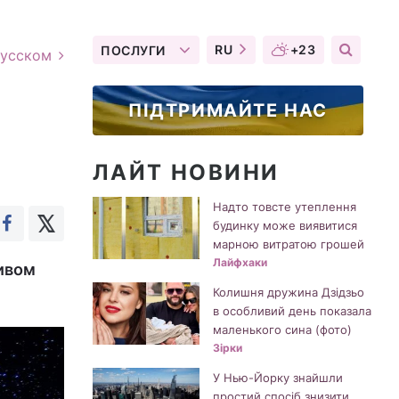
RU
+23
ПОСЛУГИ
русском
ПІДТРИМАЙТЕ НАС
ЛАЙТ НОВИНИ
Надто товсте утеплення
будинку може виявитися
марною витратою грошей
Лайфхаки
ливом
Колишня дружина Дзідзьо
в особливий день показала
маленького сина (фото)
Зірки
У Нью-Йорку знайшли
простий спосіб знизити