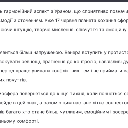
ь гармонійний аспект з Ураном, що сприятливо позначи
ємодії з оточенням. Уже 17 червня планета кохання сфо
юючи інтуїцію, творче мислення, співчуття та емоційну
явиться більш напруженою. Венера вступить у протист
окувати ревнощі, прагнення до контролю, нав'язливі д
 період краще уникати конфліктних тем і не приймати 
их почуттів.
тмосфера повернеться до кінця тижня, коли почнеться с
рейде в цей знак, а разом з цим настане літнє сонцесто
ів багато хто стане більш чутливим, емоційним і зосе
ішньому комфорті.