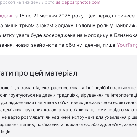
роскоп на тиждень / фото
ua.depositphotos.com
ждень
з 15 по 21 червня 2026 року. Цей період принесе
а зміни трьом знакам Зодіаку. Головну роль у найближч
початку увага буде зосереджена на молодику в Близнюка
вання, нових знайомств та обміну ідеями, пише
YourTan
ати про цей матеріал
рологія, хіромантія, екстрасенсорика та інші подібні практики не
ни ґрунтуються на давніх традиціях, віруваннях та інтерпретація
дослідженнями і не мають об'єктивних доказів своєї ефективност
адемічних наукових колах, а матеріали на ці теми нерідко мают
 не варто розглядати як надійний інструмент для ухвалення ріш
вирішення питань, пов'язаних із психологією або здоров'ям, завж
івців.