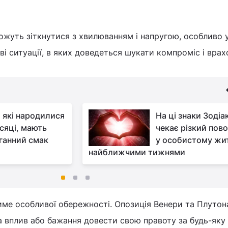
ожуть зіткнутися з хвилюванням і напругою, особливо 
ві ситуації, в яких доведеться шукати компроміс і вра
 які народилися
На ці знаки Зодіа
ісяці, мають
чекає різкий пов
ганний смак
у особистому жи
найближчими тижнями
ме особливої обережності. Опозиція Венери та Плутон
 вплив або бажання довести свою правоту за будь-яку 