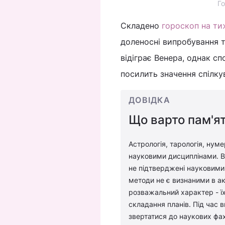
Го
Складено
гороскоп на ти
доленосні випробування т
відіграє Венера, однак с
посилить значення спілку
ДОВІДКА
Що варто пам'ят
Астрологія, тарологія, нуме
науковими дисциплінами. Во
не підтверджені науковими 
методи не є визнаними в ак
розважальний характер - їх
складання планів. Під час 
звертатися до наукових фах