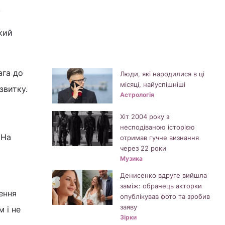
.
кий
ага до
Люди, які народилися в ці
місяці, найуспішніші
звитку.
Астрологія
Хіт 2004 року з
несподіваною історією
 На
отримав гучне визнання
через 22 роки
Музика
Денисенко вдруге вийшла
заміж: обранець акторки
ення
опублікував фото та зробив
заяву
 і не
Зірки