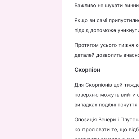
Важливо не шукати винних
Якщо ви самі припустилис
підхід допоможе уникнут
Протягом усього тижня ко
деталей дозволить вчасно
Скорпіон
Для Скорпіонів цей тижд
поверхню можуть вийти ст
випадках подібні почуття
Опозиція Венери і Плутона
контролювати те, що відб