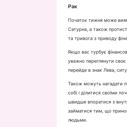
Рак
Початок тижня може вияв
Сатурна, а також протист
та тривога з приводу фіна
Якщо вас турбує фінансов
уважно переглянути своє 
перейде в знак Лева, сит
Також можуть нагадати п
собі і ділитися своїми п
швидше впоратися з внутр
займатися тим, що принос
людьми.