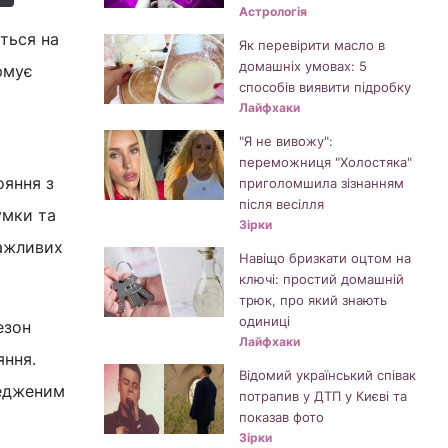
Астрологія
ться на
Як перевірити масло в
домашніх умовах: 5
рмує
способів виявити підробку
Лайфхаки
"Я не вивожу":
переможниця "Холостяка"
ояння з
приголомшила зізнанням
після весілля
умки та
Зірки
важливих
Навіщо бризкати оцтом на
ключі: простий домашній
трюк, про який знають
одиниці
езон
Лайфхаки
яння.
Відомий український співак
редженим
потрапив у ДТП у Києві та
показав фото
Зірки