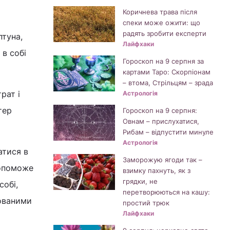
Коричнева трава після
спеки може ожити: що
радять зробити експерти
птуна,
Лайфхаки
в собі
Гороскоп на 9 серпня за
картами Таро: Скорпіонам
– втома, Стрільцям – зрада
рат і
Астрологія
тер
Гороскоп на 9 серпня:
Овнам – прислухатися,
Рибам – відпустити минуле
Астрологія
атися в
Заморожую ягоди так –
допоможе
взимку пахнуть, як з
грядки, не
собі,
перетворюються на кашу:
тованими
простий трюк
Лайфхаки