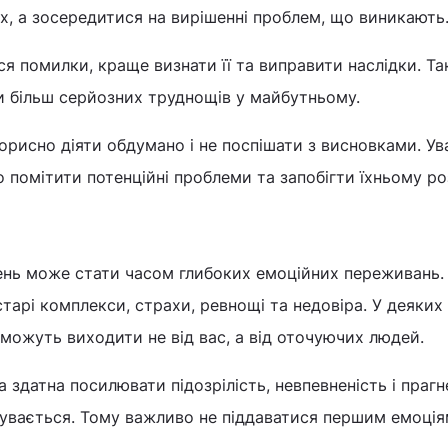
, а зосередитися на вирішенні проблем, що виникають
я помилки, краще визнати її та виправити наслідки. Та
и більш серйозних труднощів у майбутньому.
рисно діяти обдумано і не поспішати з висновками. Ув
 помітити потенційні проблеми та запобігти їхньому ро
ень може стати часом глибоких емоційних переживань.
арі комплекси, страхи, ревнощі та недовіра. У деяких
 можуть виходити не від вас, а від оточуючих людей.
 здатна посилювати підозрілість, невпевненість і прагн
увається. Тому важливо не піддаватися першим емоціям