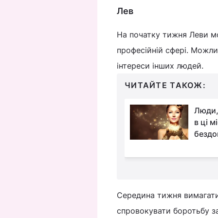
Лев
На початку тижня Леви м
професійній сфері. Можли
інтереси інших людей.
ЧИТАЙТЕ ТАКОЖ:
Два знаки Зодіаку
Люди,
зірвуть джекпот до
в ці м
кінця червня: хто ці
бездо
ки
Середина тижня вимагати
спровокувати боротьбу за