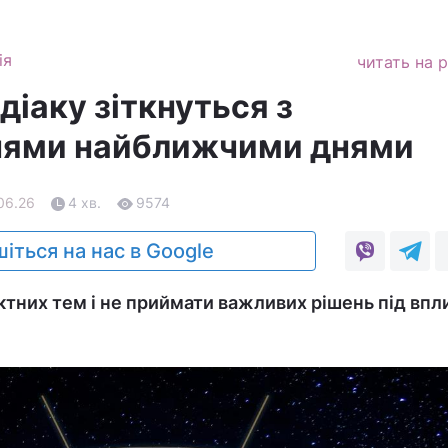
ія
читать на 
діаку зіткнуться з
нями найближчими днями
.06.26
4 хв.
9574
іться на нас в Google
тних тем і не приймати важливих рішень під вп