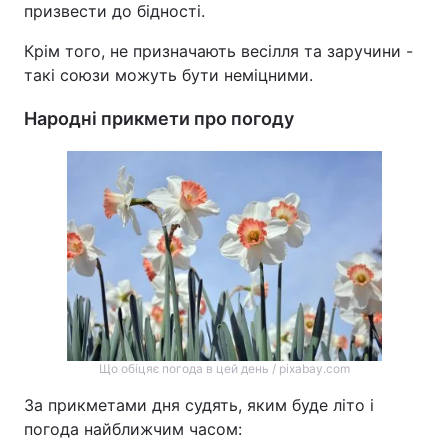
призвести до бідності.
Крім того, не призначають весілля та заручини -
такі союзи можуть бути неміцними.
Народні прикмети про погоду
Що обіцяє погода в цей день / pixabay.com
За прикметами дня судять, яким буде літо і
погода найближчим часом: