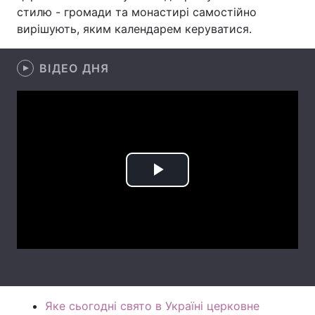
стилю - громади та монастирі самостійно
Лонгріди
вирішують, яким календарем керуватися.
Відео з Youtube
Статті
ВІДЕО ДНЯ
Інтерв'ю
Думки
Архів
Вакансії
Контакти
Play
Послуги
Video
Яке сьогодні свято в Україні церковне