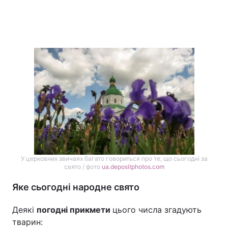
У церковних звичаях багато говориться про те, що сьогодні за
свято / фото
ua.depositphotos.com
Яке сьогодні народне свято
Деякі
погодні прикмети
цього числа згадують
тварин: