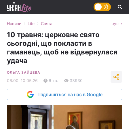
›
›
Новини
Lite
Свята
рус
10 травня: церковне свято
сьогодні, що покласти в
гаманець, щоб не відвернулася
удача
ОЛЬГА ЗАЙЦЕВА
06:00, 10.05.26
6 хв.
33930
Підпишіться на нас в Google