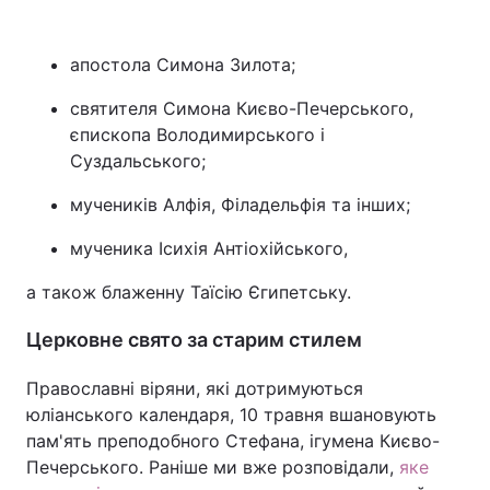
апостола Симона Зилота;
святителя Симона Києво-Печерського,
єпископа Володимирського і
Суздальського;
мучеників Алфія, Філадельфія та інших;
мученика Ісихія Антіохійського,
а також блаженну Таїсію Єгипетську.
Церковне свято за старим стилем
Православні віряни, які дотримуються
юліанського календаря, 10 травня вшановують
пам'ять преподобного Стефана, ігумена Києво-
Печерського. Раніше ми вже розповідали,
яке