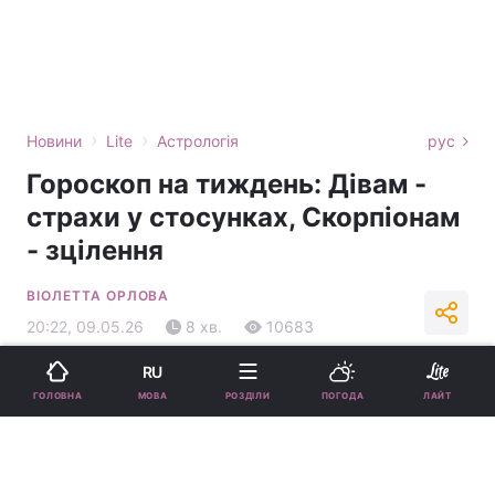
›
›
Новини
Lite
Астрологія
рус
Гороскоп на тиждень: Дівам -
страхи у стосунках, Скорпіонам
- зцілення
ВІОЛЕТТА ОРЛОВА
20:22, 09.05.26
8 хв.
10683
RU
Підпишіться на нас в Google
МОВА
ГОЛОВНА
РОЗДІЛИ
ПОГОДА
ЛАЙТ