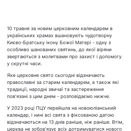
Головна
Війна
10 травня за новим церковним календарем в
українських храмах вшановують чудотворну
Україна
Політика
Києво-Братську ікону Божої Матері - одну з
особливо шанованих святинь, до якої віряни
Економіка
Світ
звертаються з молитвами про захист і допомогу
у скрутні часи.
Спорт
Наука
Яке церковне свято сьогодні відзначають
Техно і зв'язок
Лайт
православні за старим календарем, а також які
традиції, народні звичаї та застереження
Зброя
Інциденти
пов'язані з цим днем - розповідаємо нижче.
Здоров'я
Туризм
У 2023 році ПЦУ перейшла на новоюліанський
календар, і нині всі свята з фіксованою датою
Цікавинки
Погода
відзначаються на 13 днів раніше, ніж раніше. Втім,
Екологія
Регіони
церква не зобов'язує всіх дотримуватися нового