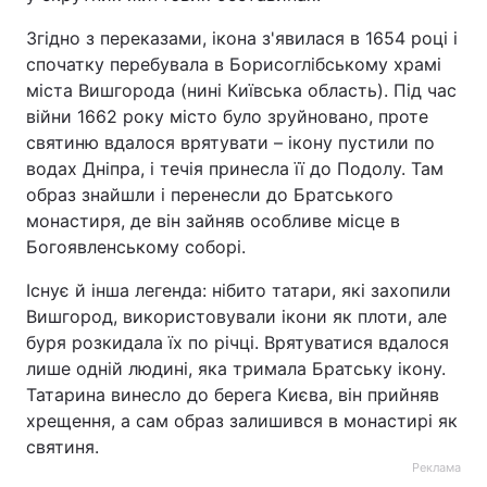
Згідно з переказами, ікона з'явилася в 1654 році і
спочатку перебувала в Борисоглібському храмі
міста Вишгорода (нині Київська область). Під час
війни 1662 року місто було зруйновано, проте
святиню вдалося врятувати – ікону пустили по
водах Дніпра, і течія принесла її до Подолу. Там
образ знайшли і перенесли до Братського
монастиря, де він зайняв особливе місце в
Богоявленському соборі.
Існує й інша легенда: нібито татари, які захопили
Вишгород, використовували ікони як плоти, але
буря розкидала їх по річці. Врятуватися вдалося
лише одній людині, яка тримала Братську ікону.
Татарина винесло до берега Києва, він прийняв
хрещення, а сам образ залишився в монастирі як
святиня.
Реклама