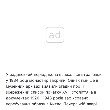
ad
У радянський період ікона вважалася втраченою:
у 1934 році монастир закрили. Однак пізніше в
музейних архівах виявили згадки про її
збережений список початку XVIII століття, а в
документах 1926 і 1948 років зафіксовано
перебування образу в Києво-Печерській лаврі.