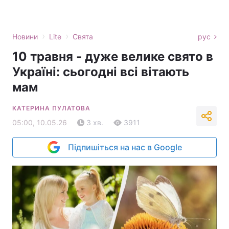
›
›
Новини
Lite
Свята
рус
10 травня - дуже велике свято в
Україні: сьогодні всі вітають
мам
КАТЕРИНА ПУЛАТОВА
05:00, 10.05.26
3 хв.
3911
Підпишіться на нас в Google