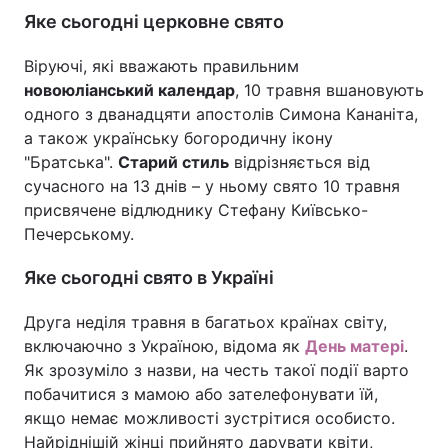
Яке сьогодні церковне свято
Віруючі, які вважають правильним
новоюліанський календар
, 10 травня вшановують
одного з дванадцяти апостолів Симона Кананіта,
а також українську богородичну ікону
"Братська".
Старий стиль
відрізняється від
сучасного на 13 днів – у ньому свято 10 травня
присвячене відлюднику Стефану Київсько-
Печерському.
Яке сьогодні свято в Україні
Друга неділя травня в багатьох країнах світу,
включаючно з Україною, відома як
День матері
.
Як зрозуміло з назви, на честь такої події варто
побачитися з мамою або зателефонувати їй,
якщо немає можливості зустрітися особисто.
Найріднішій жінці прийнято дарувати квіти,