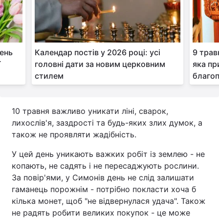
День
Календар постів у 2026 році: усі
9 трав
ї
головні дати за новим церковним
яка пр
стилем
благоп
10 травня важливо уникати ліні, сварок,
лихослів'я, заздрості та будь-яких злих думок, а
також не проявляти жадібність.
У цей день уникають важких робіт із землею - не
копають, не садять і не пересаджують рослини.
За повір'ями, у Симонів день не слід залишати
гаманець порожнім - потрібно покласти хоча б
кілька монет, щоб "не відвернулася удача". Також
не радять робити великих покупок - це може