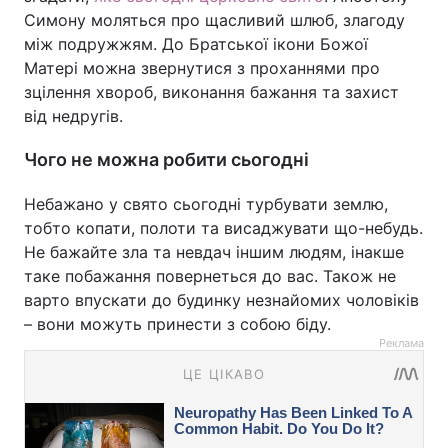
Симону моляться про щасливий шлюб, злагоду
між подружжям. До Братської ікони Божої
Матері можна звернутися з проханнями про
зцілення хвороб, виконання бажання та захист
від недругів.
Чого не можна робити сьогодні
Небажано у свято сьогодні турбувати землю,
тобто копати, полоти та висаджувати що-небудь.
Не бажайте зла та невдач іншим людям, інакше
таке побажання повернеться до вас. Також не
варто впускати до будинку незнайомих чоловіків
– вони можуть принести з собою біду.
Реклама