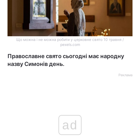
Що можна і не можна робити у церковне свято 10 травня /
pexels.com
Православне свято сьогодні має народну
назву Симонів день.
Реклама
ad