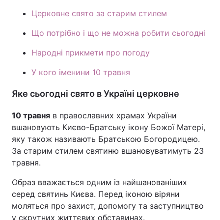
Церковне свято за старим стилем
Тема оформлення
Що потрібно і що не можна робити сьогодні
Народні прикмети про погоду
У кого іменини 10 травня
Яке сьогодні свято в Україні церковне
10 травня
в православних храмах України
вшановують Києво-Братську ікону Божої Матері,
яку також називають Братською Богородицею.
За старим стилем святиню вшановуватимуть 23
травня.
Образ вважається одним із найшанованіших
серед святинь Києва. Перед іконою віряни
моляться про захист, допомогу та заступництво
у скрутних життєвих обставинах.