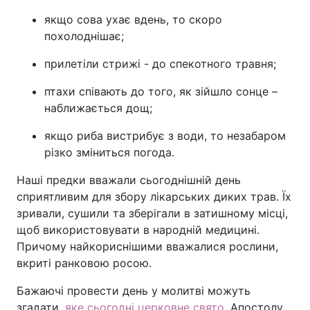
якщо сова ухає вдень, то скоро
похолоднішає;
прилетіли стрижі - до спекотного травня;
птахи співають до того, як зійшло сонце –
наближається дощ;
якщо риба вистрибує з води, то незабаром
різко зміниться погода.
Наші предки вважали сьогоднішній день
сприятливим для збору лікарських диких трав. Їх
зривали, сушили та зберігали в затишному місці,
щоб використовувати в народній медицині.
Причому найкориснішими вважалися рослини,
вкриті ранковою росою.
Бажаючі провести день у молитві можуть
згадати,
яке сьогодні церковне свято
. Апостолу