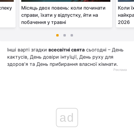
спеку
Місяць двох повень: коли починати
Коли ї
справи, їхати у відпустку, йти на
найкра
побачення у травні
2026
Інші варті згадки
всесвітні свята
сьогодні – День
кактусів, День довіри інтуїції, День руху для
здоров'я та День прибирання власної кімнати.
Реклама
ad