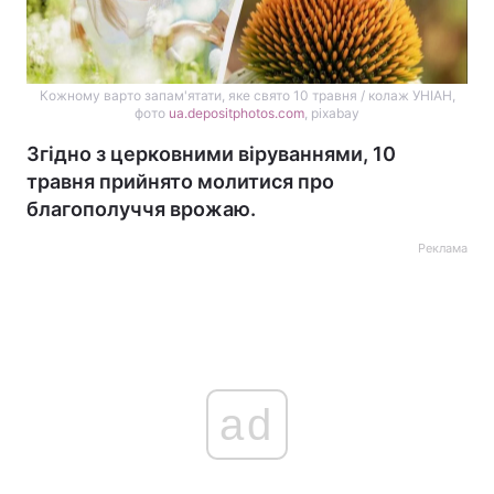
Кожному варто запам'ятати, яке свято 10 травня / колаж УНІАН,
фото
ua.depositphotos.com
, pixabay
Згідно з церковними віруваннями, 10
травня прийнято молитися про
благополуччя врожаю.
Реклама
ad