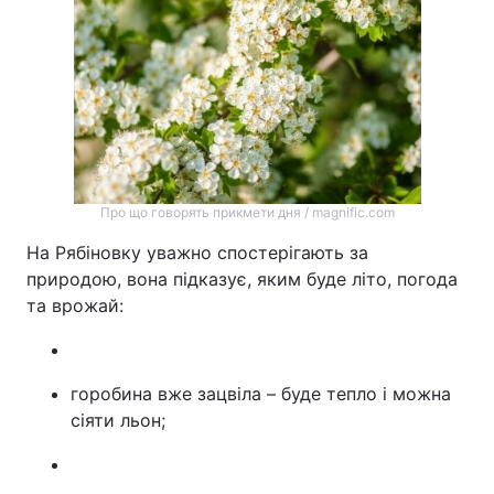
Про що говорять прикмети дня / magnific.com
На Рябіновку уважно спостерігають за
природою, вона підказує, яким буде літо, погода
та врожай:
горобина вже зацвіла – буде тепло і можна
сіяти льон;