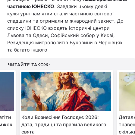
частиною ЮНЕСКО
. Завдяки цьому деякі
культурні пам'ятки стали частиною світової
спадщини та отримали міжнародний захист. До
списку ЮНЕСКО входять історичні центри
Львова та Одеси, Софійський собор у Києві,
Резиденція митрополитів Буковини в Чернівцях
та багато іншого
ЧИТАЙТЕ ТАКОЖ:
атіти
Коли Вознесіння Господнє 2026:
Деталь
рижок
дата, традиції та правила великого
травен
свята
скільк