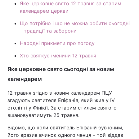
Яке церковне свято 12 травня за старим
Тема оформлення
календарем церкви
Що потрібно і що не можна робити сьогодні
– традиції та заборони
Народні прикмети про погоду
Хто святкує іменини 12 травня
Яке церковне свято сьогодні за новим
календарем
12 травня згідно з новим календарем ПЦУ
згадують святителя Епіфанія, який жив у IV
столітті у Фінікії. За старим стилем святого
вшановуватимуть 25 травня.
Відомо, що коли святитель Епіфаній був юним,
його вразив вчинок одного ченця – той віддав