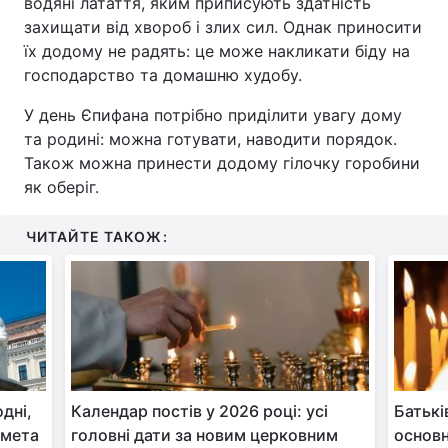
водяні латаття, яким приписують здатність
захищати від хвороб і злих сил. Однак приносити
їх додому не радять: це може накликати біду на
господарство та домашню худобу.
У день Єпифана потрібно приділити увагу дому
та родині: можна готувати, наводити порядок.
Також можна принести додому гілочку горобини
як оберіг.
ЧИТАЙТЕ ТАКОЖ:
дні,
Календар постів у 2026 році: усі
Батькі
кмета
головні дати за новим церковним
основн