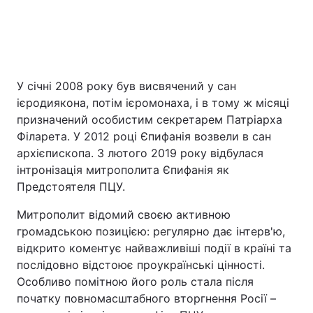
У січні 2008 року був висвячений у сан
ієродиякона, потім ієромонаха, і в тому ж місяці
призначений особистим секретарем Патріарха
Філарета. У 2012 році Єпифанія возвели в сан
архієпископа. 3 лютого 2019 року відбулася
інтронізація митрополита Єпифанія як
Предстоятеля ПЦУ.
Митрополит відомий своєю активною
громадською позицією: регулярно дає інтерв'ю,
відкрито коментує найважливіші події в країні та
послідовно відстоює проукраїнські цінності.
Особливо помітною його роль стала після
початку повномасштабного вторгнення Росії –