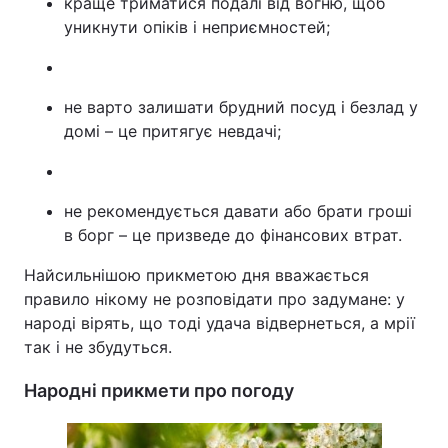
краще триматися подалі від вогню, щоб
уникнути опіків і неприємностей;
не варто залишати брудний посуд і безлад у
домі – це притягує невдачі;
не рекомендується давати або брати гроші
в борг – це призведе до фінансових втрат.
Найсильнішою прикметою дня вважається
правило нікому не розповідати про задумане: у
народі вірять, що тоді удача відвернеться, а мрії
так і не збудуться.
Народні прикмети про погоду