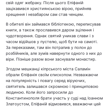
свій одяг жебраку. Після цього Епіфаній
зацікавився християнською вірою, прийняв
хрещення і незабаром сам став ченцем.
В обителі він займався бібліотекою, переписував
книги, а також прославився даром зцілення і
чудотворення. Однак святий уникав слави і з
часом відійшов у пустелю, щоб бути на самоті.
За переказами, там він потрапив у полон до
розбійників, але зумів навернути одного з них до
віри. Пізніше разом вони заснували монастир.
Згодом мешканці кіпрського міста Саламін
обрали Єпіфанія своїм єпископом. Незважаючи
на популярність і повагу серед віруючих,
святитель залишався скромною і принциповою
людиною. Коли його запросили до
Константинополя брати участь у суді над Іоанном
Златоустом, Епіфаній відмовився, вважаючи цей