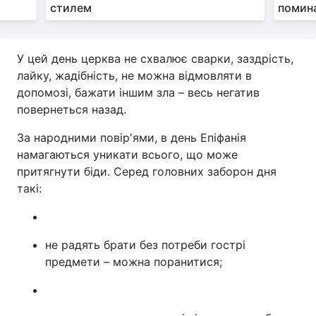
стилем
помин
У цей день церква не схвалює сварки, заздрість,
лайку, жадібність, не можна відмовляти в
допомозі, бажати іншим зла – весь негатив
повернеться назад.
За народними повір'ями, в день Епіфанія
намагаються уникати всього, що може
притягнути біди. Серед головних заборон дня
такі:
не радять брати без потреби гострі
предмети – можна поранитися;