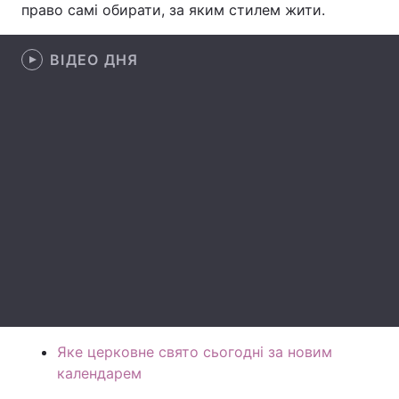
право самі обирати, за яким стилем жити.
Лонгріди
ВІДЕО ДНЯ
Відео з Youtube
Статті
Інтерв'ю
Думки
Архів
Вакансії
Контакти
Послуги
Яке церковне свято сьогодні за новим
календарем