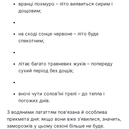
вранці похмуро – літо виявиться сирим і
дощовим;
на сході сонце червоне – літо буде
спекотним;
літає багато травневих жуків – попереду
сухий період без дощів;
вночі чути солов'їні трелі – до тепла і
погожих днів.
З водяними лататтям пов'язана й особлива
прикмета дня: якщо вони вже з'явилися, значить,
заморозків у цьому сезоні більше не буде.