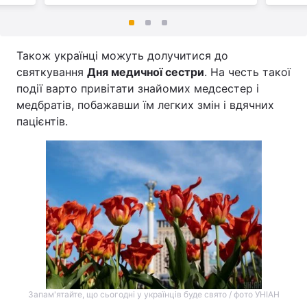
Також українці можуть долучитися до
святкування
Дня медичної сестри
. На честь такої
події варто привітати знайомих медсестер і
медбратів, побажавши їм легких змін і вдячних
пацієнтів.
Запам'ятайте, що сьогодні у українців буде свято / фото УНІАН