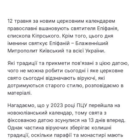
12 травня за новим церковним календарем
Головна
Війна
православні вшановують святителя Епіфанія,
єпископа Кіпрського. Крім того, цього дня
Україна
Політика
іменини святкує Епіфаній – Блаженніший
Митрополит Київський та всієї України.
Економіка
Світ
Які традиції та прикмети пов'язані з цією датою,
Спорт
Наука
чого не можна робити сьогодні і яке церковне
свято сьогодні відзначають віруючі, які
Техно і зв'язок
Лайт
дотримуються старого стилю, розповідаємо в
матеріалі.
Зброя
Інциденти
Нагадаємо, що у 2023 році ПЦУ перейшла на
Здоров'я
Туризм
новоюліанський календар, тому свята з
фіксованою датою зсунулися на 13 днів вперед.
Цікавинки
Погода
Однак частина віруючих зберігає колишні
традиції, оскільки парафії та монастирі мають
Екологія
Регіони