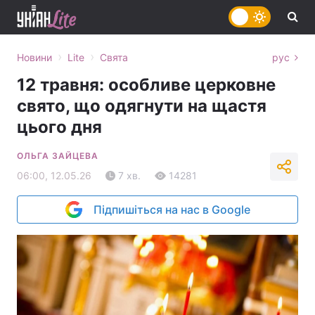
›
›
Новини
Lite
Свята
рус
12 травня: особливе церковне
свято, що одягнути на щастя
цього дня
ОЛЬГА ЗАЙЦЕВА
06:00, 12.05.26
7 хв.
14281
Підпишіться на нас в Google