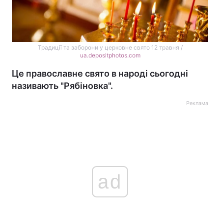
Традиції та заборони у церковне свято 12 травня /
ua.depositphotos.com
Це православне свято в народі сьогодні
називають "Рябіновка".
Реклама
ad