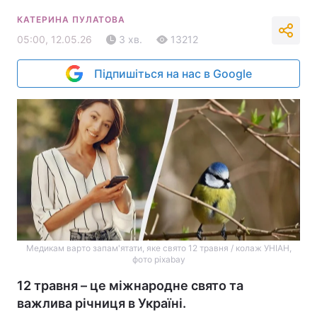
КАТЕРИНА ПУЛАТОВА
05:00, 12.05.26
3 хв.
13212
Підпишіться на нас в Google
Медикам варто запам'ятати, яке свято 12 травня / колаж УНІАН,
фото pixabay
12 травня – це міжнародне свято та
важлива річниця в Україні.