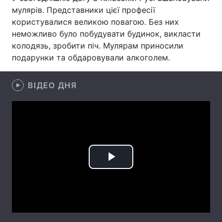
мулярів. Представники цієї професії
Лонгріди
користувалися великою повагою. Без них
неможливо було побудувати будинок, викласти
колодязь, зробити піч. Мулярам приносили
Відео з Youtube
Статті
подарунки та обдаровували алкоголем.
Інтерв'ю
Думки
ВІДЕО ДНЯ
Архів
Вакансії
Контакти
Послуги
Play
Video