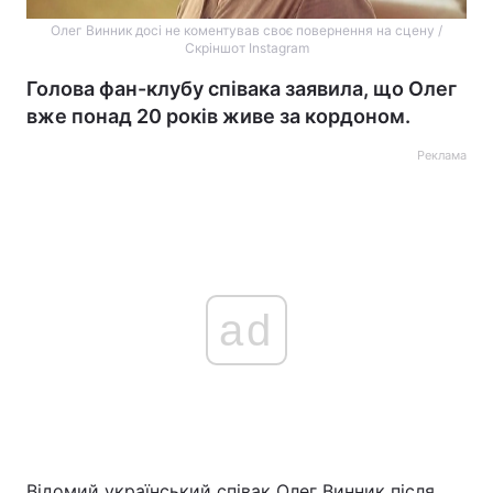
Олег Винник досі не коментував своє повернення на сцену /
Скріншот Instagram
Голова фан-клубу співака заявила, що Олег
вже понад 20 років живе за кордоном.
Реклама
ad
Відомий український співак Олег Винник після