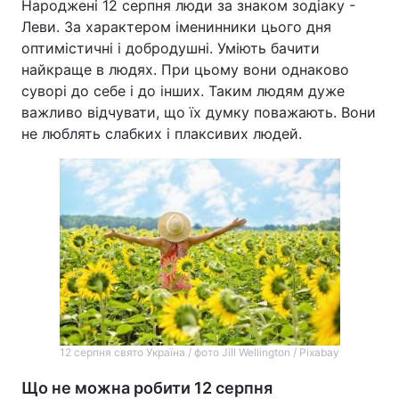
Народжені 12 серпня люди за знаком зодіаку -
Леви. За характером іменинники цього дня
оптимістичні і добродушні. Уміють бачити
найкраще в людях. При цьому вони однаково
суворі до себе і до інших. Таким людям дуже
важливо відчувати, що їх думку поважають. Вони
не люблять слабких і плаксивих людей.
12 серпня свято Україна / фото Jill Wellington / Pixabay
Що не можна робити 12 серпня