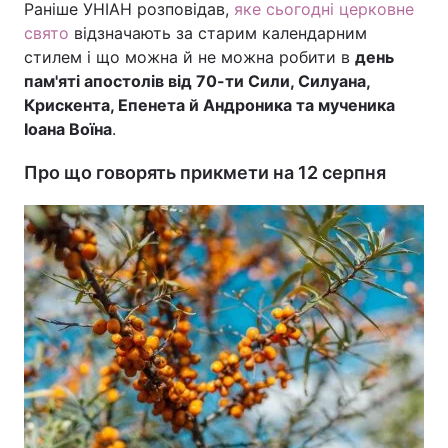
Раніше УНІАН розповідав,
яке сьогодні церковне
свято
відзначають за старим календарним
стилем і що можна й не можна робити в
день
пам'яті апостолів від 70-ти Сили, Силуана,
Крискента, Епенета й Андроника та мученика
Іоана Воїна
.
Про що говорять прикмети на 12 серпня