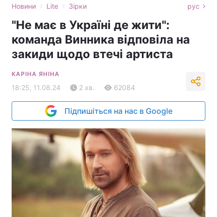
›
›
Новини
Lite
Зірки
рус
"Не має в Україні де жити":
команда Винника відповіла на
закиди щодо втечі артиста
КАРІНА ЯНІНА
18:25, 11.08.24
2 хв.
62084
Підпишіться на нас в Google