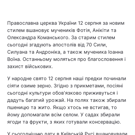
Православна церква України 12 серпня за новим
Головна
Війна
стилем вшановує мучеників Фотія, Анікіти та
Олександра Команського. За старим стилем
Україна
Політика
сьогодні згадують апостолів від 70 Сили,
Силуана та Андроніка, а також мученика Іоанна
Економіка
Світ
Воїна. Останньому моляться про благословення і
Спорт
Наука
захист військових.
У народне свято 12 серпня наші предки починали
Техно і зв'язок
Лайт
сіяти озиме зерно. Згідно з прикметами, посіяні
Зброя
Інциденти
сьогодні культури обов'язково приживуться і
дадуть багатий урожай. На полях також збирали
Здоров'я
Туризм
пшеницю та жито. Якщо хтось не встигав, то
йому допомагали всім селом. У садах збирали
Цікавинки
Погода
ягоди та фрукти, з яких готували консервацію.
Екологія
Регіони
У сьогоднішню дату в Київській Русі вшановували