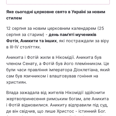
Яке сьогодні церковне свято в Україні за новим
стилем
12 серпня за новим церковним календарем (25
серпня за старим) -
день пам'яті мучеників
Фотія, Аникити та інших
, які постраждали за віру
в III-IV століттях.
Аникита і Фотій жили в Нікомідії. Аникита був
членом Сенату, а Фотій був його племінником. Це
були часи правління імператора Діоклетіана, який
сам був язичником і влаштовував гоніння на
християн.
Влада зажадала від жителів Нікомідії здійснити
жертвопринесення римським богам, але Аникита
і Фотій відмовилися. Аникиту відправили під суд,
де він свідчив, що лише Христос - істинний Бог.