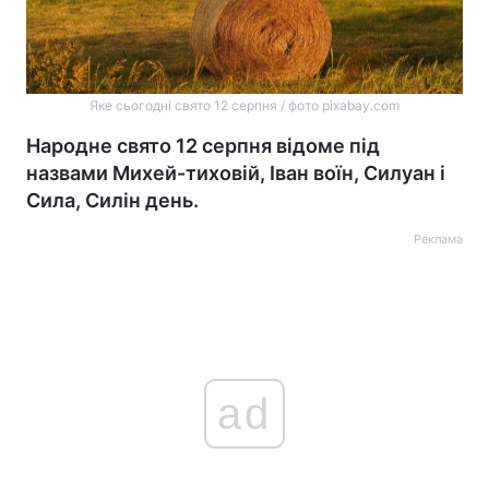
Яке сьогодні свято 12 серпня / фото pixabay.com
Народне свято 12 серпня відоме під
назвами Михей-тиховій, Іван воїн, Силуан і
Сила, Силін день.
Реклама
ad