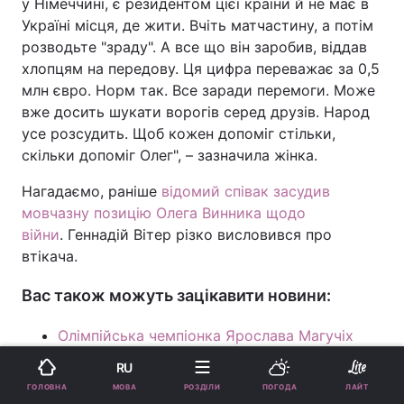
у Німеччині, є резидентом цієї країни й не має в
Україні місця, де жити. Вчіть матчастину, а потім
розводьте "зраду". А все що він заробив, віддав
хлопцям на передову. Ця цифра переважає за 0,5
млн євро. Норм так. Все заради перемоги. Може
вже досить шукати ворогів серед друзів. Народ
усе розсудить. Щоб кожен допоміг стільки,
скільки допоміг Олег", – зазначила жінка.
Нагадаємо, раніше
відомий співак засудив
мовчазну позицію Олега Винника щодо
війни
. Геннадій Вітер різко висловився про
втікача.
Вас також можуть зацікавити новини:
Олімпійська чемпіонка Ярослава Магучіх
відповіла, коли зіграє весілля з нареченим
RU
МОВА
ГОЛОВНА
РОЗДІЛИ
ПОГОДА
ЛАЙТ
Маша Єфросиніна несподівано змінила імідж