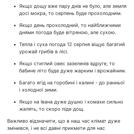
Якщо дощу вже пару днів не було, але земля
досі мокра, то серпень буде прохолодним.
Якщо день прохолодний, то найближчими
днями погода буде вітряною, але сухою.
Тепла і суха погода 12 серпня віщує багатий
урожай грибів в лісі.
Якщо стиглий овес зазеленів вдруге, то
бабине літо буде дуже жарким і врожайним.
Багато ягід на горобині і калині - до ранньої
і холодної зими.
Якщо на Івана дуже душно і комахи сильно
жалять, то скоро піде дощ.
Важливо відзначити, що в наш час клімат дуже
змінився, і не всі давні прикмети для нас