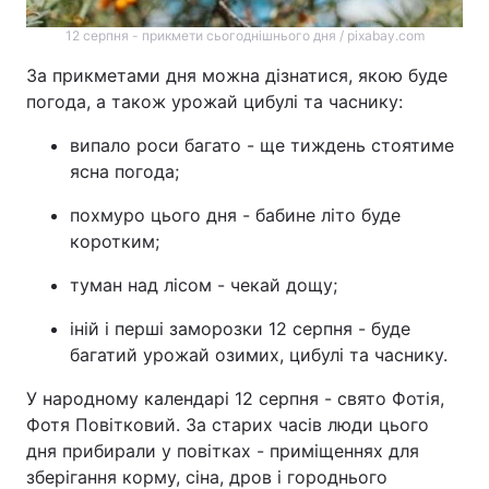
12 серпня - прикмети сьогоднішнього дня / pixabay.com
За прикметами дня можна дізнатися, якою буде
погода, а також урожай цибулі та часнику:
випало роси багато - ще тиждень стоятиме
ясна погода;
похмуро цього дня - бабине літо буде
коротким;
туман над лісом - чекай дощу;
іній і перші заморозки 12 серпня - буде
багатий урожай озимих, цибулі та часнику.
У народному календарі 12 серпня - свято Фотія,
Фотя Повітковий. За старих часів люди цього
дня прибирали у повітках - приміщеннях для
зберігання корму, сіна, дров і городнього