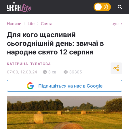
›
›
Новини
Lite
Свята
рус
Для кого щасливий
сьогоднішній день: звичаї в
народне свято 12 серпня
КАТЕРИНА ПУЛАТОВА
07:00, 12.08.24
3 хв.
36305
Підпишіться на нас в Google