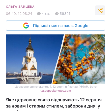
ОЛЬГА ЗАЙЦЕВА
06:40, 12.08.24
4 хв.
59391
Підпишіться на нас в Google
Церковне свято сьогодні, 12 серпня / колаж УНІАН, фото
ua.depositphotos.com
Яке церковне свято відзначають 12 серпня
за новим і старим стилем, заборони дня, у