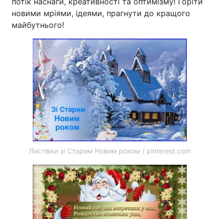
потік наснаги, креативності та оптимізму! Горіти
новими мріями, ідеями, прагнути до кращого
майбутнього!
Листівки зі Старим Новим роком / pinterest.com