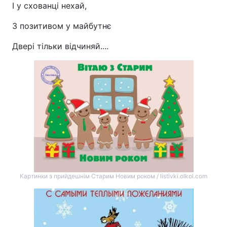
І у схованці нехай,
З позитивом у майбутнє
Двері тільки відчиняй....
Картинки з прийдешнім Старим Новим роком / listivki.olkol.com