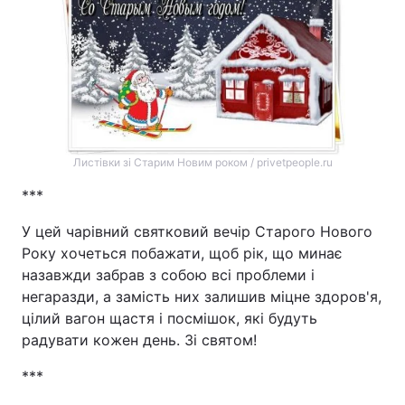
Листівки зі Старим Новим роком / privetpeople.ru
***
У цей чарівний святковий вечір Старого Нового
Року хочеться побажати, щоб рік, що минає
назавжди забрав з собою всі проблеми і
негаразди, а замість них залишив міцне здоров'я,
цілий вагон щастя і посмішок, які будуть
радувати кожен день. Зі святом!
***