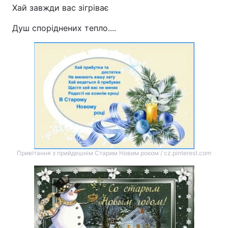
Хай завжди вас зігріває
Душ споріднених тепло....
Привітання з прийдешнім Старим Новим роком / cz.pinterest.com