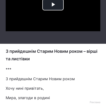
Тема оформлення
Play
Video
З прийдешнім Старим Новим роком – вірші
та листівки
***
З прийдешнім Старим Новим роком
Хочу нині привітать,
Мира, злагоди в родині
Реклама