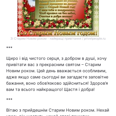
Зі Старим Новим роком - найкращі привітання / privetpeople.ru
***
Щиро і від чистого серця, з добром в душі, хочу
привітати вас з прекрасним святом – Старим
Новим роком. Цей день вважається особливим,
адже якщо саме сьогодні ви загадаєте заповітне
бажання, воно обов’язково здійсниться! Здоров’я
вам та всього найкращого! Щастя і добра!
***
Вітаю з прийдешнім Старим Новим роком. Нехай