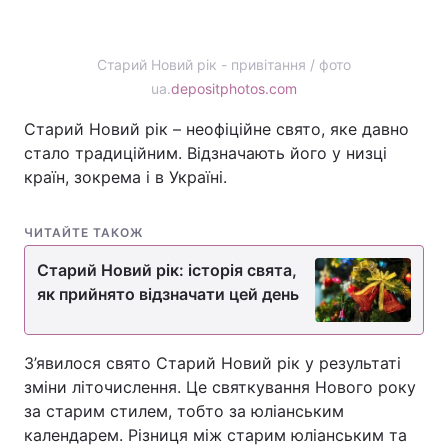
Старий Новий рік - привітання / фото
Головна
Війна
ua.
depositphotos.com
Старий Новий рік – неофіційне свято, яке давно
Україна
Політика
стало традиційним. Відзначають його у низці
Економіка
Світ
країн, зокрема і в Україні.
Спорт
Наука
ЧИТАЙТЕ ТАКОЖ
Техно і зв'язок
Лайт
Старий Новий рік: історія свята,
як прийнято відзначати цей день
Зброя
Інциденти
Здоров'я
Туризм
З’явилося свято Старий Новий рік у результаті
зміни літочислення. Це святкування Нового року
Цікавинки
Погода
за старим стилем, тобто за юліанським
календарем. Різниця між старим юліанським та
Екологія
Регіони