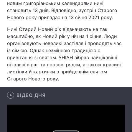
новим григоріанським календарями нині
становить 13 днів. Відповідно, зустріч Старого
Лонгріди
Нового року припадає на 13 січня 2021 року.
Відео з Youtube
Статті
Нині Старий Новий рік відзначають не так
масштабно, як Новий рік у ніч на 1 січня. Люди
Інтерв'ю
Думки
організовують невеликі застілля і проводять час
із сім'єю. Однак незмінною традицією є
Архів
Вакансії
привітання зі святом. УНІАН зібрав найцікавіші
вітальні вірші та прозові рядки, а також красиві
Контакти
листівки й картинки з прийдешнім святом
Старого Нового року.
Послуги
ВІДЕО ДНЯ