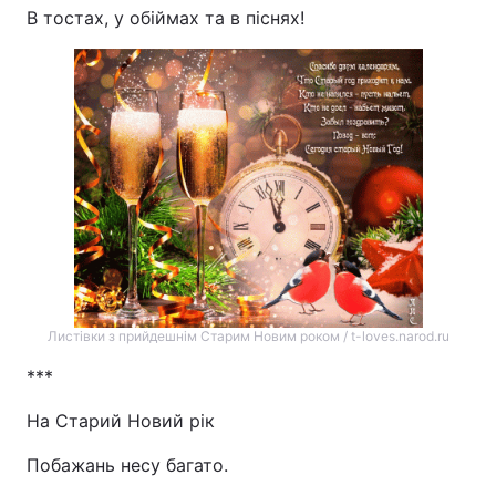
В тостах, у обіймах та в піснях!
Листівки з прийдешнім Старим Новим роком / t-loves.narod.ru
***
На Старий Новий рік
Побажань несу багато.