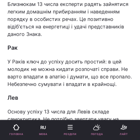
Близнюкам 13 числа експерти радять зайнятися
легким домашнім прибиранням і наведенням
порядку в особистих речах. Це позитивно
відіб'ється на енергетиці і удачі представників
даного Знака.
Рак
У Раків ключ до успіху досить простий: в цей
молодик не можна кидати розпочаті справи. Не
варто впадати в апатію і думати, що все пропало.
Небезпечно сумувати і впадати в крайнощі.
Лев
Основу успіху 13 числа для Левів складе
самокритика. Не потрібно звертати увагу на
зауваження оточення, тому що буде багато тих,
RU
хто захоче навмисне образити Львів. Краще
МОВА
ГОЛОВНА
РОЗДІЛИ
ПОГОДА
ЛАЙТ