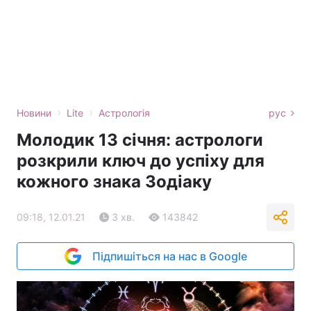
›
›
Новини
Lite
Астрологія
рус
Молодик 13 січня: астрологи
розкрили ключ до успіху для
кожного знака Зодіаку
09:18, 12.01.21
3 хв.
143842
Підпишіться на нас в Google