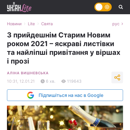
›
›
Новини
Lite
Свята
рус
З прийдешнім Старим Новим
роком 2021 – яскраві листівки
та найліпші привітання у віршах
і прозі
АЛІНА ВИШНЕВСЬКА
10:31, 12.01.21
6 хв.
119643
Підпишіться на нас в Google