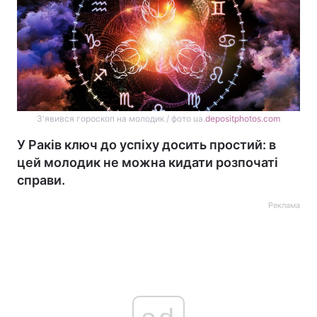
З'явився гороскоп на молодик / фото ua.
depositphotos.com
У Раків ключ до успіху досить простий: в
цей молодик не можна кидати розпочаті
справи.
Реклама