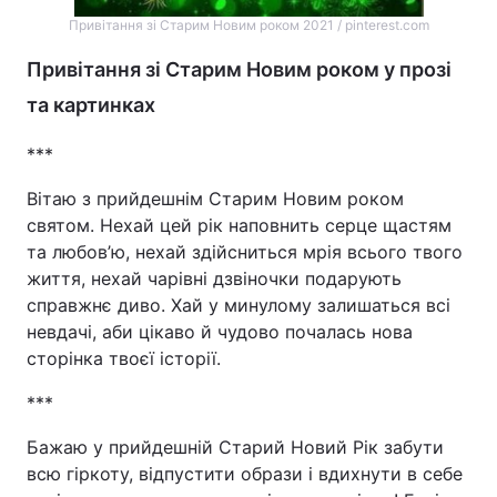
Привітання зі Старим Новим роком 2021 / pinterest.com
Привітання зі Старим Новим роком у прозі
та картинках
***
Вітаю з прийдешнім Старим Новим роком
святом. Нехай цей рік наповнить серце щастям
та любов’ю, нехай здійсниться мрія всього твого
життя, нехай чарівні дзвіночки подарують
справжнє диво. Хай у минулому залишаться всі
невдачі, аби цікаво й чудово почалась нова
сторінка твоєї історії.
***
Бажаю у прийдешній Старий Новий Рік забути
всю гіркоту, відпустити образи і вдихнути в себе