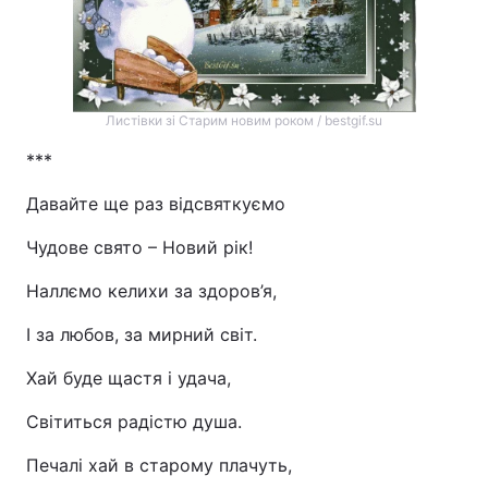
Листівки зі Старим новим роком / bestgif.su
***
Давайте ще раз відсвяткуємо
Чудове свято – Новий рік!
Наллємо келихи за здоров’я,
І за любов, за мирний світ.
Хай буде щастя і удача,
Світиться радістю душа.
Печалі хай в старому плачуть,