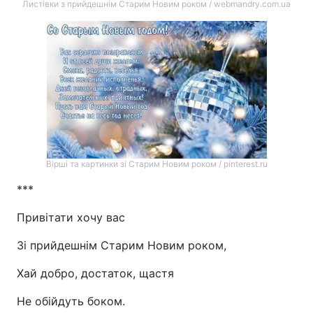
Листівки з прийдешнім Старим Новим роком / webmandry.com.ua
Вірші та картинки зі Старим Новим роком / pinterest.ru
***
Привітати хочу вас
Зі прийдешнім Старим Новим роком,
Хай добро, достаток, щастя
Не обійдуть боком.