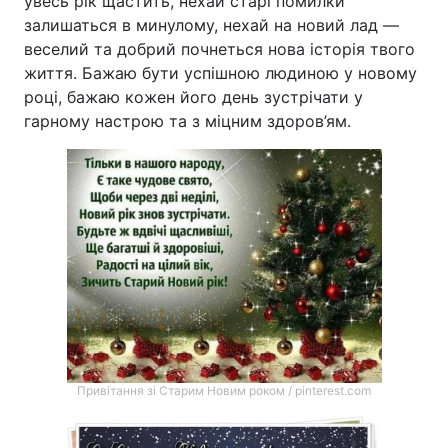
увесь рік щастить, нехай старі помилки
залишаться в минулому, нехай на новий лад —
веселий та добрий почнеться нова історія твого
життя. Бажаю бути успішною людиною у новому
році, бажаю кожен його день зустрічати у
гарному настрою та з міцним здоров’ям.
Привітання зі Старим Новим роком / pinterest.com