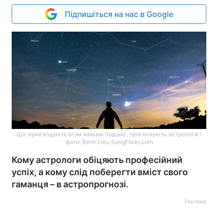
Підпишіться на нас в Google
Що зірки віщують всім знакам Зодіаку, прогнозують астрологи /
фото: Benh Lieu SongFlickr.com
Кому астрологи обіцяють професійний
успіх, а кому слід поберегти вміст свого
гаманця – в астропрогнозі.
Реклама