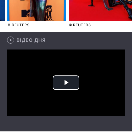
Лонгріди
© REUTERS
© REUTERS
Відео з Youtube
Статті
ВІДЕО ДНЯ
Інтерв'ю
Думки
Архів
Вакансії
Контакти
Послуги
Play
Video