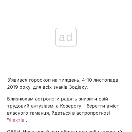
ad
З'явився гороскоп на тиждень, 4-10 листопада
2019 року, для всіх знаків Зодіаку.
Близнюкам астрологи радять знизити свій
трудовий ентузіазм, а Козерогу – берегти вміст
власного гаманця, йдеться в астропрогнозі
"
Фактів
".
ОВЕН. Непогано б вам обрати для себе головний