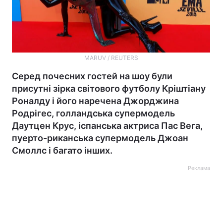
MARUV / REUTERS
Серед почесних гостей на шоу були
присутні зірка світового футболу Кріштіану
Роналду і його наречена Джорджина
Родрігес, голландська супермодель
Даутцен Крус, іспанська актриса Пас Вега,
пуерто-риканська супермодель Джоан
Смоллс і багато інших.
Реклама