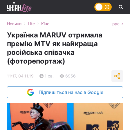
›
›
Новини
Lite
Кіно
рус
Українка MARUV отримала
премію MTV як найкраща
російська співачка
(фоторепортаж)
11:17, 04.11.19
1 хв.
6956
Підпишіться на нас в Google