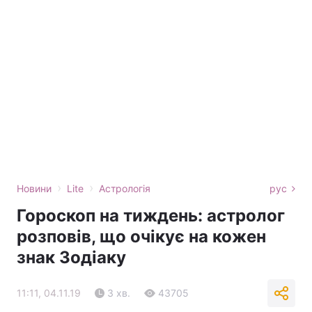
›
›
Новини
Lite
Астрологія
рус
Гороскоп на тиждень: астролог
розповів, що очікує на кожен
знак Зодіаку
11:11, 04.11.19
3 хв.
43705