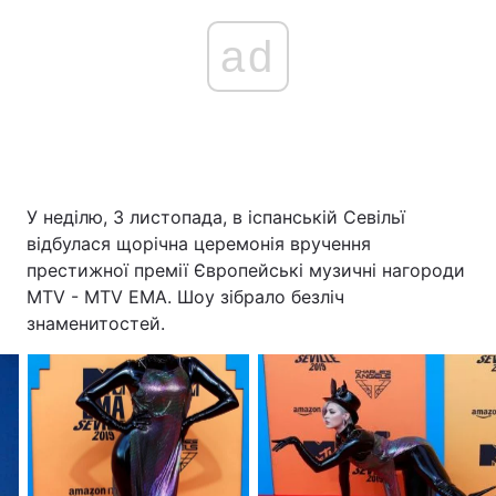
ad
Головна
Війна
Україна
Політика
Економіка
Світ
У неділю, 3 листопада, в іспанській Севільї
Спорт
Наука
відбулася щорічна церемонія вручення
престижної премії Європейські музичні нагороди
Техно і зв'язок
Лайт
MTV - MTV EMA. Шоу зібрало безліч
знаменитостей.
Зброя
Інциденти
Здоров'я
Туризм
Цікавинки
Погода
Екологія
Регіони