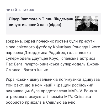
Тема оформлення
ЧИТАЙТЕ ТАКОЖ
Лідер Rammstein Тілль Ліндеманн
випустив новий кліп (відео)
зокрема, серед почесних гостей були присутні
зірка світового футболу Кріштіану Роналду і його
наречена Джорджина Родрігес, голландська
супермодель Даутцен Крус, іспанська актриса
Пас Вега, пуерто-риканська супермодель Джоан
Смоллс і багато інших.
Українських шанувальників поп-музики здивував
той факт, що в номінації «Кращий російський
виконавець» була представлена MARUV. Вона ж і
отримала в результаті премію MTV. Співачка
особисто приїхала в Севілью за нею.