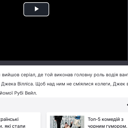
Play
Video
и вийшов серіал, де той виконав головну роль водія ван
Джека Вілліса. Щоб над ним не сміялися колеги, Джек 
айомої Рубі Вейл.
раїнські
Топ-5 комедій з
, які стали
чорним гумором, 