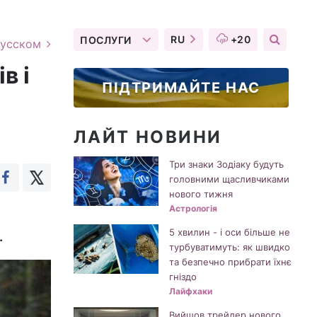
RU
+20
ПОСЛУГИ
русском
в і
ПІДТРИМАЙТЕ НАС
ЛАЙТ НОВИНИ
Три знаки Зодіаку будуть
головними щасливчиками
нового тижня
Астрологія
5 хвилин - і оси більше не
.
турбуватимуть: як швидко
та безпечно прибрати їхнє
гніздо
Лайфхаки
Вийшов трейлер нового