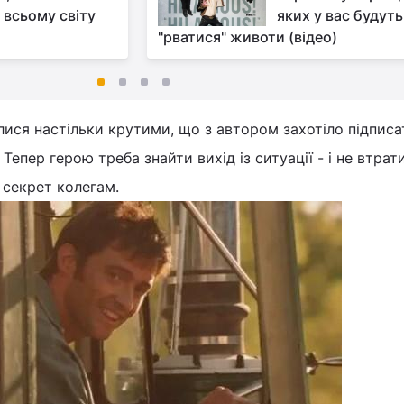
 всьому світу
яких у вас будуть
"рватися" животи (відео)
лися настільки крутими, що з автором захотіло підписа
Тепер герою треба знайти вихід із ситуації - і не втрат
й секрет колегам.