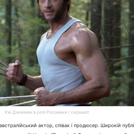
Х'ю Джекман в ролі Росомахи / скріншот
встралійський актор, співак і продюсер. Широкій публі