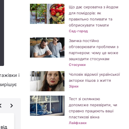
Що дає сироватка з йодом
для помідорів: як
правильно поливати та
обприскувати томати
Сад-город
Звичка постійно
обговорювати проблеми з
партнером: чому це може
зашкодити стосункам
Стосунки
Чоловік відомої української
тажівки і
акторки пішов з життя
вирішує
Зірки
Тест зі склянкою
допоможе перевірити, чи
справно працюють ваші
пластикові вікна
Не тільки "Титанік":
Лайфхаки
від
найкращі фільми з