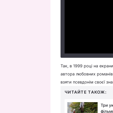
Так, в 1999 році на екран
автора любовних романів 
взяти псевдонім своєї зн
ЧИТАЙТЕ ТАКОЖ:
"Підлітковий" спін-
Три ук
офф "Хлопаків"
фільми