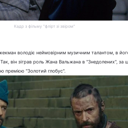
Кадр з фільму "флірт зі звіром"
жекман володіє неймовірним музичним талантом, в йог
 Так, він зіграв роль Жана Вальжана в "Знедолених", за 
 премією "Золотий глобус".