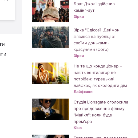
Брат Джолі здійснив
голлівудським
камінг-аут
актором Леонардо Ді Капріо
н
Зірки
Зірка "Одіссеї" Деймон
з'явився на публіці зі
своїми доньками-
ти
красунями (фото)
ити
Зірки
Не те що кондиціонер –
навіть вентилятор не
потрібен: турецький
лайфхак, як охолодити дім
Лайфхаки
Студія Lionsgate оголосила
про продовження фільму
"Майкл": коли буде
прем'єра
Кіно