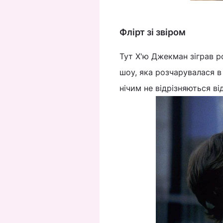
Флірт зі звіром
Тут Х'ю Джекман зіграв р
шоу, яка розчарувалася в
нічим не відрізняються ві