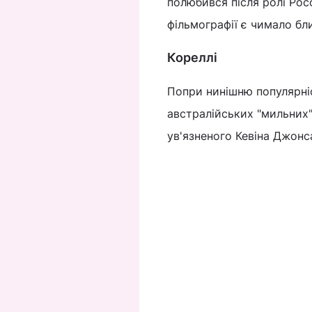
полюбився після ролі Росо
фільмографії є чимало бли
Кореллі
Попри нинішню популярніс
австралійських "мильних" 
ув'язненого Кевіна Джон