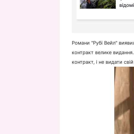
нарешті отримав
відомі
Романи "Рубі Вейл" вияви
контракт велике видання. 
контракт, і не видати сві