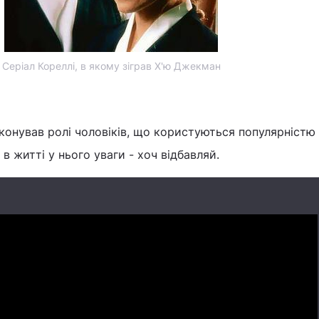
Серіал Кореллі, в якому зіграв Х'ю Джекман
конував ролі чоловіків, що користуються популярністю
 в житті у нього уваги - хоч відбавляй.