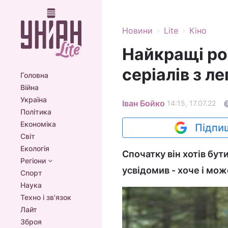
›
›
Новини
Lite
Кіно
Найкращі рол
серіалів з 
Головна
Війна
Україна
Іван Бойко
14:15, 17.07.22
Політика
Економіка
Підпиш
Світ
Екологія
Спочатку він хотів бут
Регіони
усвідомив - хоче і мож
Спорт
Наука
Техно і зв'язок
Лайт
Зброя