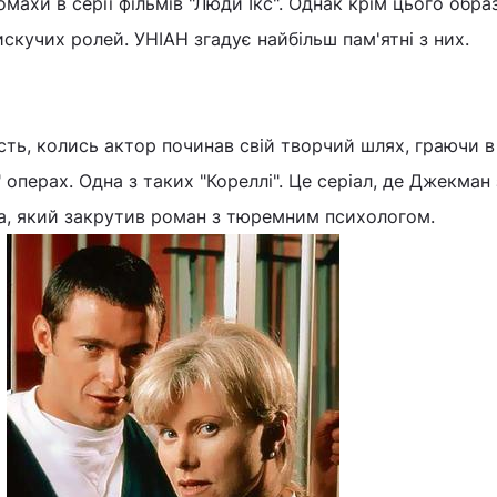
махи в серії фільмів "Люди Ікс". Однак крім цього обра
скучих ролей. УНІАН згадує найбільш пам'ятні з них.
ть, колись актор починав свій творчий шлях, граючи в
операх. Одна з таких "Кореллі". Це серіал, де Джекман 
са, який закрутив роман з тюремним психологом.