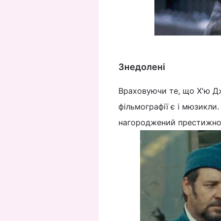
Знедолені
Враховуючи те, що Х'ю Д
фільмографії є і мюзикли.
нагороджений престижною