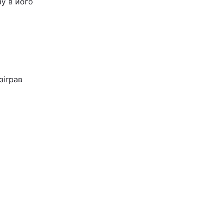
зу в його
зіграв