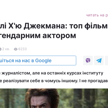
читать на 
і Х'ю Джекмана: топ фільмі
легендарним актором
2 хв.
6233
іться на нас в Google
и журналістом, але на останніх курсах інституту
е реалізувати себе в чомусь іншому. І не прогадав