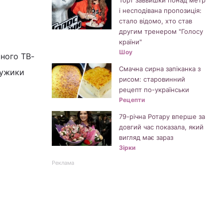
Торт заввишки понад метр
і несподівана пропозиція:
стало відомо, хто став
другим тренером "Голосу
країни"
Шоу
рного ТВ-
Смачна сирна запіканка з
мужики
рисом: старовинний
рецепт по-українськи
Рецепти
79-річна Ротару вперше за
довгий час показала, який
вигляд має зараз
Зірки
Реклама