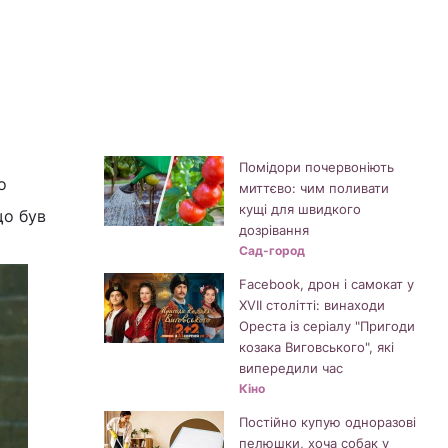
Помідори почервоніють
о
миттєво: чим поливати
кущі для швидкого
що був
дозрівання
Сад-город
Facebook, дрон і самокат у
XVII столітті: винаходи
Ореста із серіалу "Пригоди
козака Виговського", які
випередили час
Кіно
Постійно купую одноразові
пелюшки, хоча собак у