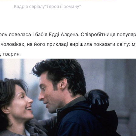
Кадр з серіалу"Герой її роману"
оль ловеласа і бабія Едді Алдена. Співробітниця популя
 чоловіках, на його прикладі вирішила показати світу: 
д тварин.