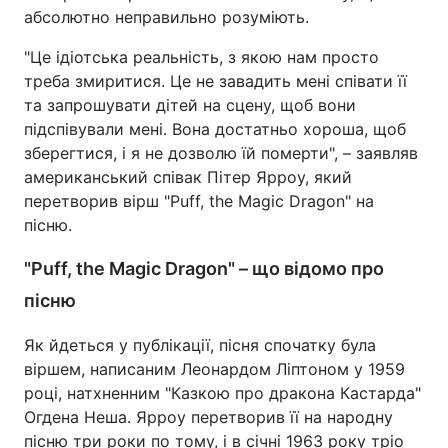
абсолютно неправильно розуміють.
"Це ідіотська реальність, з якою нам просто
треба змиритися. Це не завадить мені співати її
та запрошувати дітей на сцену, щоб вони
підспівували мені. Вона достатньо хороша, щоб
зберегтися, і я не дозволю їй померти", – заявляв
американський співак Пітер Ярроу, який
перетворив вірш "Puff, the Magic Dragon" на
пісню.
"Puff, the Magic Dragon" – що відомо про
пісню
Як йдеться у публікації, пісня спочатку була
віршем, написаним Леонардом Ліптоном у 1959
році, натхненним "Казкою про дракона Кастарда"
Огдена Неша. Ярроу перетворив її на народну
пісню три роки по тому, і в січні 1963 року тріо