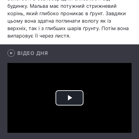
будинку. Мальва має потужний стрижневий
Лонгріди
корінь, який глибоко проникає в ґрунт. Завдяки
цьому вона здатна поглинати вологу як із
верхніх, так і з глибших шарів ґрунту. Потім вона
Відео з Youtube
Статті
випаровує її через листя.
Інтерв'ю
Думки
ВІДЕО ДНЯ
Архів
Вакансії
Контакти
Послуги
Play
Video