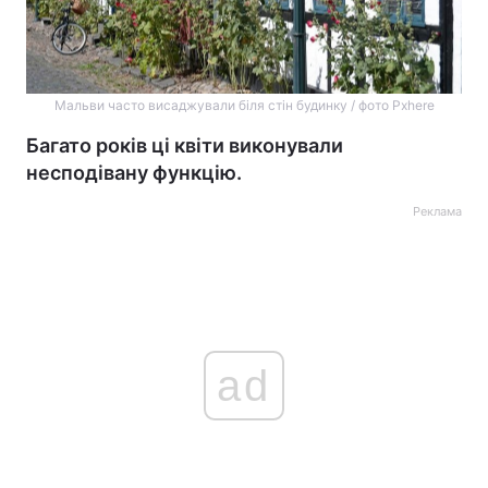
Мальви часто висаджували біля стін будинку / фото Pxhere
Багато років ці квіти виконували
несподівану функцію.
Реклама
ad