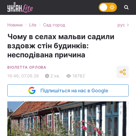
›
›
Новини
Lite
Сад-город
рус
Чому в селах мальви садили
вздовж стін будинків:
несподівана причина
ВІОЛЕТТА ОРЛОВА
16:46, 07.06.26
2 хв.
18782
Підпишіться на нас в Google