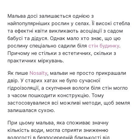
Мальва досі залишається однією з
найпопулярніших рослин у селах. Її високі стебла
Головна
Війна
та ефектні квіти викликають асоціації з садом
бабусі та дідуся. Однак мало хто знає, що цю
Україна
Політика
рослину спеціально садили біля
стін будинку
.
Причому не стільки з естетичних, скільки з
Економіка
Світ
практичних міркувань.
Спорт
Наука
Як пише
Nosalty
, мальви не просто прикрашали
двір. У старих хатах не було сучасної
Техно і зв'язок
Лайт
гідроізоляції, а скупчення вологи біля стін могло
з часом пошкодити конструкцію. Тому
Зброя
Інциденти
застосовувалися всі можливі методи, щоб земля
Здоров'я
Туризм
залишалася сухою.
При цьому мальва, яка споживає значну
Цікавинки
Погода
кількість води, могла сприяти зниженню
Екологія
Регіони
вологості в безпосередній близькості від