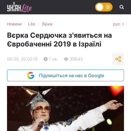
›
›
Новини
Lite
Зірки
рус
Вєрка Сердючка з'явиться на
Євробаченні 2019 в Ізраїлі
06:30, 20.02.19
1 хв.
35643
Підпишіться на нас в Google