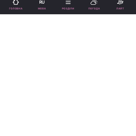
RU
МОВА
ГОЛОВНА
РОЗДІЛИ
ПОГОДА
ЛАЙТ
Ані Лорак здивувала новим образом / фото instagram.com/anilorak
Багатьом шанувальникам сподобався
романтичний образ співачки.
Реклама