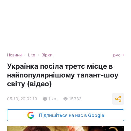
›
›
Новини
Lite
Зірки
рус
Українка посіла третє місце в
найпопулярнішому талант-шоу
світу (відео)
05:10, 20.02.19
1 хв.
15333
Підпишіться на нас в Google