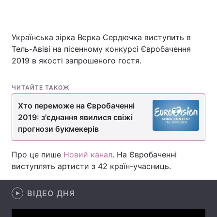
Українська зірка Вєрка Сердючка виступить в
Головна
Війна
Тель-Авіві на пісенному конкурсі Євробачення
2019 в якості запрошеного гостя.
Україна
Політика
Економіка
Світ
ЧИТАЙТЕ ТАКОЖ
Хто переможе на Євробаченні
Спорт
Наука
2019: з'єднання явилися свіжі
Техно і зв'язок
Лайт
прогнози букмекерів
Зброя
Інциденти
Про це пише
Новий канал
. На Євробаченні
виступлять артисти з 42 країн-учасниць.
Здоров'я
Туризм
Цікавинки
Погода
ВІДЕО ДНЯ
Екологія
Регіони