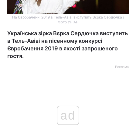
На Євробаченні 2019 в Тель-Авіві виступить Вєрка Сердючка /
Фото УНІАН
Українська зірка Вєрка Сердючка виступить
в Тель-Авіві на пісенному конкурсі
Євробачення 2019 в якості запрошеного
гостя.
Реклама
ad