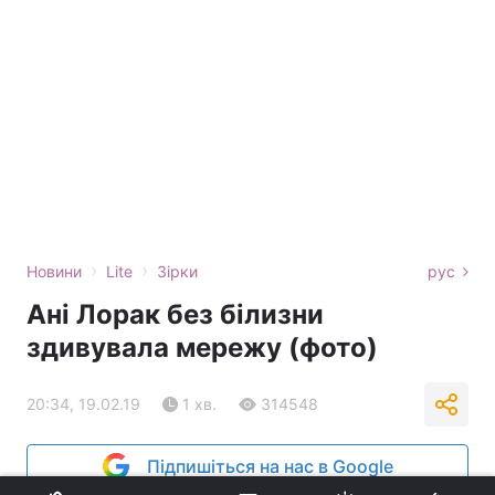
›
›
Новини
Lite
Зірки
рус
Ані Лорак без білизни
здивувала мережу (фото)
20:34, 19.02.19
1 хв.
314548
Підпишіться на нас в Google