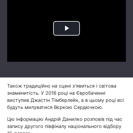
Лонгріди
Відео з Youtube
Статті
Play
Інтерв'ю
Думки
Video
Архів
Вакансії
Контакти
Послуги
Також традиційно на сцені з'явиться і світова
знаменитість. У 2016 році на Євробаченні
виступив Джастін Тімберлейк, а в цьому році всі
будуть милуватися Вєркою Сердючкою.
Цю інформацію Андрій Данилко розповів під час
запису другого півфіналу національного відбору