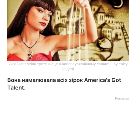
Українка посіла третє місце в найпопулярнішому талант-шоу світу
(відео)
Вона намалювала всіх зірок America's Got
Talent.
Реклама