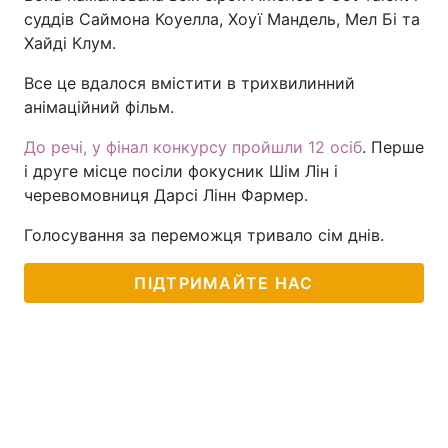
суддів Саймона Коуелла, Хоуї Мандель, Мел Бі та
Хайді Клум.
Все це вдалося вмістити в трихвилинний
анімаційний фільм.
До речі, у фінал конкурсу пройшли 12 осіб
. Перше
і друге місце посіли фокусник Шім Лін і
черевомовниця Дарсі Лінн Фармер.
Голосування за переможця тривало сім днів.
ПІДТРИМАЙТЕ НАС