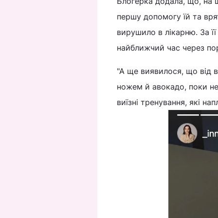
Блогерка додала, що, на 
першу допомогу їй та врят
вирушило в лікарню. За її
найближчий час через по
"А ще виявилося, що від в
ножем й авокадо, поки не 
виїзні тренування, які на