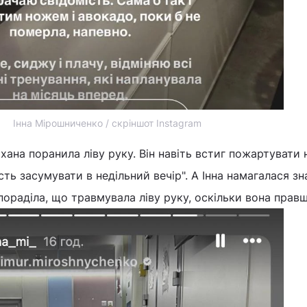
Інна Мірошниченко / скріншот Instagram
хана поранила ліву руку. Він навіть встиг пожартувати 
ть засумувати в недільний вечір". А Інна намагалася зн
 пораділа, що травмувала ліву руку, оскільки вона правш