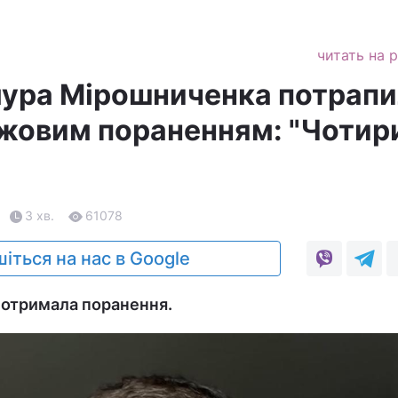
читать на 
ура Мірошниченка потрапи
ожовим пораненням: "Чотир
3 хв.
61078
іться на нас в Google
а отримала поранення.