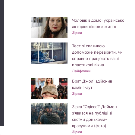
Чоловік відомої української
акторки пішов з життя
Зірки
Тест зі склянкою
допоможе перевірити, чи
справно працюють ваші
пластикові вікна
Лайфхаки
Брат Джолі здійснив
камінг-аут
Зірки
Зірка "Одіссеї" Деймон
з'явився на публіці зі
своїми доньками-
красунями (фото)
Зірки