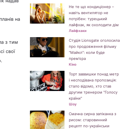
ік надав
Не те що кондиціонер –
навіть вентилятор не
планів на
потрібен: турецький
лайфхак, як охолодити дім
Лайфхаки
Студія Lionsgate оголосила
ла з тим
про продовження фільму
сі свої
"Майкл": коли буде
прем'єра
.
Кіно
Торт заввишки понад метр
і несподівана пропозиція:
стало відомо, хто став
другим тренером "Голосу
країни"
Шоу
Смачна сирна запіканка з
рисом: старовинний
рецепт по-українськи