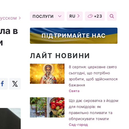
RU
+23
ПОСЛУГИ
русском
ла в
ПІДТРИМАЙТЕ НАС
и
ЛАЙТ НОВИНИ
8 серпня: церковне свято
сьогодні, що потрібно
зробити, щоб здійснилося
бажання
Свята
Що дає сироватка з йодом
для помідорів: як
правильно поливати та
обприскувати томати
Сад-город