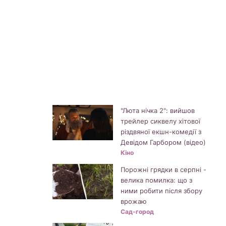
"Люта нічка 2": вийшов
трейлер сиквелу хітової
різдвяної екшн-комедії з
Девідом Гарбором (відео)
Кіно
Порожні грядки в серпні -
велика помилка: що з
ними робити після збору
врожаю
Сад-город