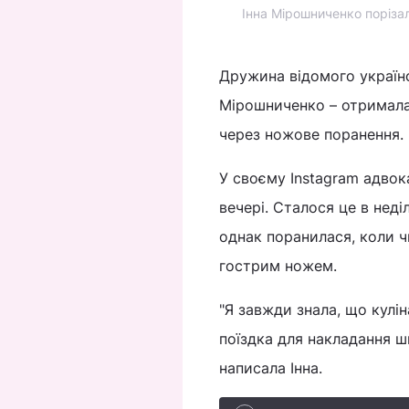
Інна Мірошниченко порізал
Дружина відомого українс
Мірошниченко – отримала
через ножове поранення. 
У своєму Instagram адвок
вечері. Сталося це в неді
однак поранилася, коли ч
гострим ножем.
"Я завжди знала, що кулін
поїздка для накладання шв
написала Інна.