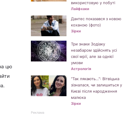
використовую у побуті
Лайфхаки
Дантес показався з новою
коханою (фото)
Зірки
Три знаки Зодіаку
незабаром здійснять усі
свої мрії, але за однієї
умови
на цю
Астрологія
айти
"Так лякають…": Вітвіцька
а.
зізналася, чи залишиться у
Києві після народження
малюка
Зірки
Реклама