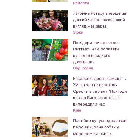
Рецепти
79-річна Ротару вперше за
довгий час показала, який
вигляд має зараз
Зірки
Помідори почервоніють
миттєво: чим поливати
кущі для швидкого
дозрівання
Сад-город
Facebook, дрон і самокат у
XVII столітті: винаходи
Ореста із серіалу "Пригоди
козака Виговського", які
випередили час
Кіно
Постійно купую одноразові
пелюшки, хоча собак у
мене немає: ось як