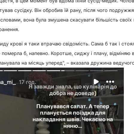
щастя, в цей момент був вдома їхній сусід-медик. Чолов
ував сусідку. Він обробив їй рану, після чого подружжя
 словами, вона була змушена скасувати більшість своїх 
ранення.
иду крові я таки втрачаю свідомість. Сама б так і стоя
померла б, напевно. Коротше, сиджу і плачу, відміняю в
планувала на місяць уперед", – вказала дружина ведучого