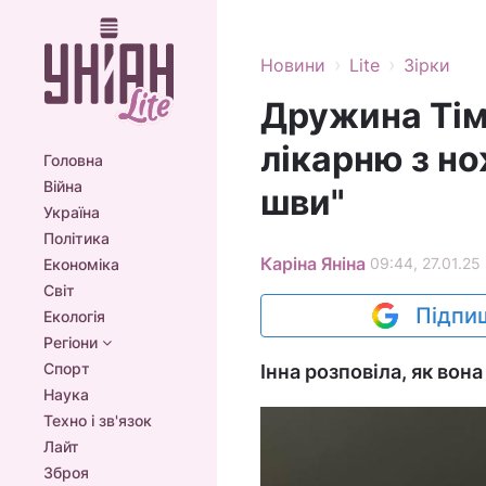
›
›
Новини
Lite
Зірки
Дружина Тім
лікарню з н
Головна
Війна
шви"
Україна
Політика
Каріна Яніна
09:44, 27.01.25
Економіка
Світ
Підпиш
Екологія
Регіони
Спорт
Інна розповіла, як вон
Наука
Техно і зв'язок
Лайт
Зброя