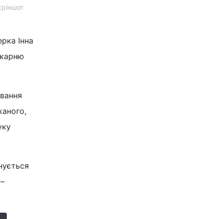
кріншот
рка Інна
ікарню
ування
ханого,
уку
анується
 –