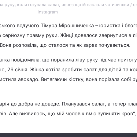
а руку, коли готувала салат, через що їй наклали чотири шви / с
Instagram
ького ведучого Тімура Мірошниченка – юристка і блоге
 серйозну травму руки. Жінці довелося звернутися в л
Вона розповіла, що сталося та як зараз почувається.
атка повідомила, що поранила ліву руку під час пригот
лю, 26 січня. Жінка хотіла зробити салат для дітей та ко
истила авокадо. Витягаючи кістку, вона порізала собі р
арія до добра не доведе. Планувався салат, а тепер пл
ів. Але виявилось, що мій чоловік вміє зупиняти кров",