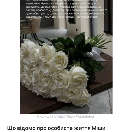
Скріншот сторіз Міши Романової
Що відомо про особисте життя Міши