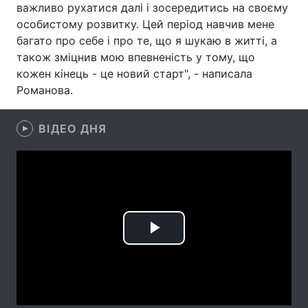
важливо рухатися далі і зосередитись на своєму
особистому розвитку. Цей період навчив мене
Лонгріди
багато про себе і про те, що я шукаю в житті, а
також зміцнив мою впевненість у тому, що
Відео з Youtube
Статті
кожен кінець - це новий старт", - написала
Романова.
Інтерв'ю
Думки
Архів
Вакансії
ВІДЕО ДНЯ
Контакти
Послуги
Play
Video