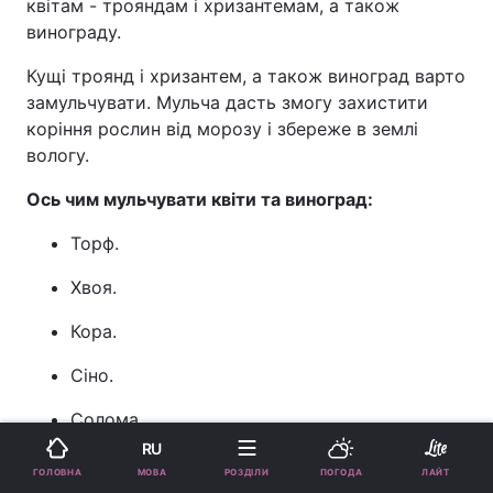
квітам - трояндам і хризантемам, а також
винограду.
Кущі троянд і хризантем, а також виноград варто
замульчувати. Мульча дасть змогу захистити
коріння рослин від морозу і збереже в землі
вологу.
Ось чим мульчувати квіти та виноград:
Торф.
Хвоя.
Кора.
Сіно.
Солома.
RU
Для мульчі експерти радять використовувати
МОВА
ГОЛОВНА
РОЗДІЛИ
ПОГОДА
ЛАЙТ
той матеріал, який можна знайти недалеко від