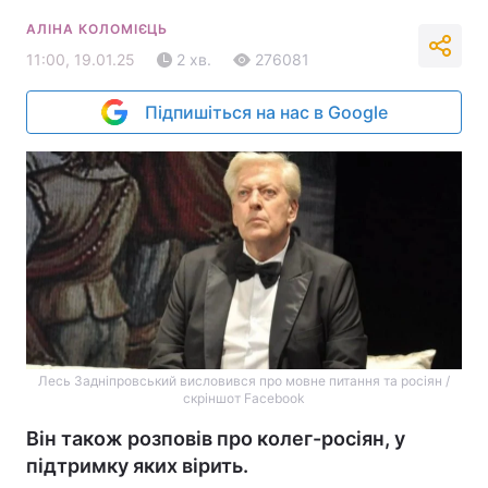
АЛІНА КОЛОМІЄЦЬ
11:00, 19.01.25
2 хв.
276081
Підпишіться на нас в Google
Лесь Задніпровський висловився про мовне питання та росіян /
скріншот Facebook
Він також розповів про колег-росіян, у
підтримку яких вірить.