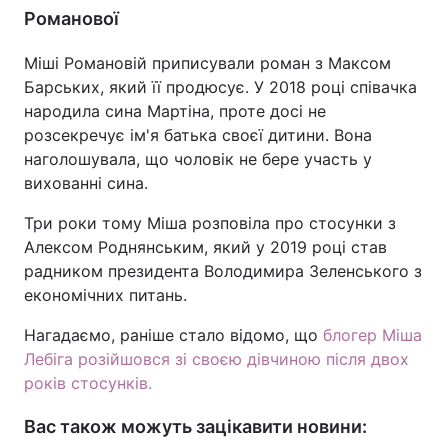
Романової
Міші Романовій приписували роман з Максом
Барських, який її продюсує. У 2018 році співачка
народила сина Мартіна, проте досі не
розсекречує ім'я батька своєї дитини. Вона
наголошувала, що чоловік не бере участь у
вихованні сина.
Три роки тому Міша розповіла про стосунки з
Алексом Роднянським, який у 2019 році став
радником президента Володимира Зеленського з
економічних питань.
Нагадаємо, раніше стало відомо, що
блогер Міша
Лебіга розійшовся зі своєю дівчиною після двох
років стосунків.
Вас також можуть зацікавити новини: