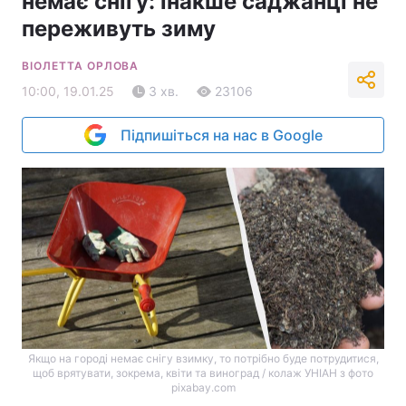
немає снігу: інакше саджанці не
переживуть зиму
ВІОЛЕТТА ОРЛОВА
10:00, 19.01.25
3 хв.
23106
Підпишіться на нас в Google
Якщо на городі немає снігу взимку, то потрібно буде потрудитися,
щоб врятувати, зокрема, квіти та виноград / колаж УНІАН з фото
pixabay.com