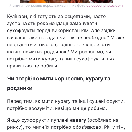
Як мити чорнослив перед вживанням / фото
ua.depositphotos.com
Кулінари, які готують за рецептами, часто
зустрічають рекомендації замочувати
сухофрукти перед використанням. Але звідки
взялася така порада і чи так це необхідно? Може
не станеться нічого страшного, якщо з'їсти
кілька немитих родзинок? Ми розповімо, чи
потрібно мити курагу та інші сухофрукти, і як
правильно це робити.
Чи потрібно мити чорнослив, курагу та
родзинки
Перед тим, як мити курагу та інші сушені фрукти,
потрібно зрозуміти, навіщо ми це робимо.
Якщо сухофрукти куплені
на вагу
(особливо на
ринку), то мити їх потрібно обов'язково. Річ у тім,