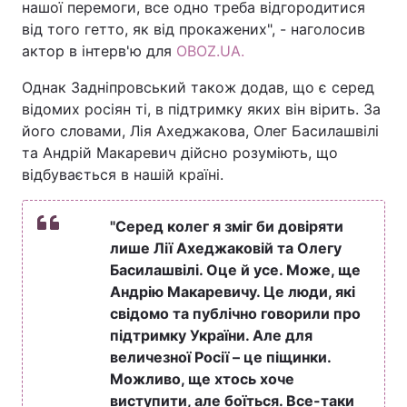
нашої перемоги, все одно треба відгородитися
від того гетто, як від прокажених", - наголосив
актор в інтерв'ю для
OBOZ.UA.
Однак Задніпровський також додав, що є серед
відомих росіян ті, в підтримку яких він вірить. За
його словами, Лія Ахеджакова, Олег Басилашвілі
та Андрій Макаревич дійсно розуміють, що
відбувається в нашій країні.
"Серед колег я зміг би довіряти
лише Лії Ахеджаковій та Олегу
Басилашвілі. Оце й усе. Може, ще
Андрію Макаревичу. Це люди, які
свідомо та публічно говорили про
підтримку України. Але для
величезної Росії – це піщинки.
Можливо, ще хтось хоче
виступити, але боїться. Все-таки