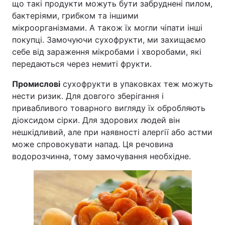
що такі продукти можуть бути забруднені пилом,
бактеріями, грибком та іншими
мікроорганізмами. А також їх могли чіпати інші
покупці. Замочуючи сухофрукти, ми захищаємо
себе від зараження мікробами і хворобами, які
передаються через немиті фрукти.
Промислові
сухофрукти в упаковках теж можуть
нести ризик. Для довгого зберігання і
привабливого товарного вигляду їх обробляють
діоксидом сірки. Для здорових людей він
нешкідливий, але при наявності алергії або астми
може спровокувати напад. Ця речовина
водорозчинна, тому замочування необхідне.