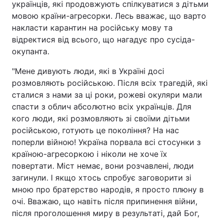
українців, які продовжують спілкуватися з дітьми
мовою країни-агресорки. Лесь вважає, що варто
накласти карантин на російську мову та
відректися від всього, що нагадує про сусіда-
окупанта.
"Мене дивують люди, які в Україні досі
розмовляють російською. Після всіх трагедій, які
сталися з нами за ці роки, рожеві окуляри мали
спасти з облич абсолютно всіх українців. Для
кого люди, які розмовляють зі своїми дітьми
російською, готують це покоління? На нас
поперли війною! Україна порвала всі стосунки з
країною-агресоркою і ніколи не хоче їх
повертати. Міст немає, вони розчавлені, люди
загинули. І якщо хтось спробує заговорити зі
мною про братерство народів, я просто плюну в
очі. Вважаю, що навіть після припинення війни,
після проголошення миру в результаті, дай Бог,