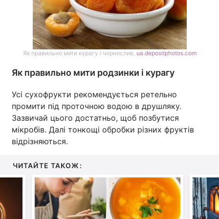
Як правильно мити курагу і чорнослив,
ua.depositphotos.com
Як правильно мити родзинки і курагу
Усі сухофрукти рекомендується ретельно
промити під проточною водою в друшляку.
Зазвичай цього достатньо, щоб позбутися
мікробів. Далі тонкощі обробки різних фруктів
відрізняються.
ЧИТАЙТЕ ТАКОЖ: