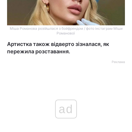
Міша Романова розійшлася з бойфрендом / фото інстаграм Міши
Романової
Артистка також відверто зізналася, як
пережила розставання.
Реклама
ad