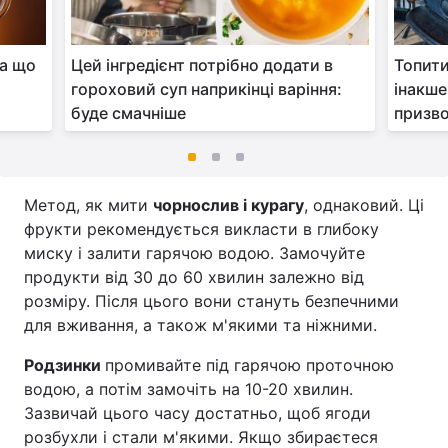
на що
Цей інгредієнт потрібно додати в
Топити
гороховий суп наприкінці варіння:
інакше
буде смачніше
призв
Метод, як мити
чорнослив і курагу
, однаковий. Ці
фрукти рекомендується викласти в глибоку
миску і залити гарячою водою. Замочуйте
продукти від 30 до 60 хвилин залежно від
розміру. Після цього вони стануть безпечними
для вживання, а також м'якими та ніжними.
Родзинки
промивайте під гарячою проточною
водою, а потім замочіть на 10-20 хвилин.
Зазвичай цього часу достатньо, щоб ягоди
розбухли і стали м'якими. Якщо збираєтеся