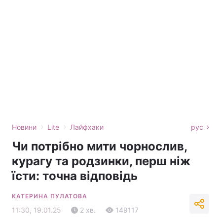
›
›
Новини
Lite
Лайфхаки
рус
Чи потрібно мити чорнослив,
курагу та родзинки, перш ніж
їсти: точна відповідь
КАТЕРИНА ПУЛАТОВА
11:30, 19.01.25
2 хв.
149117