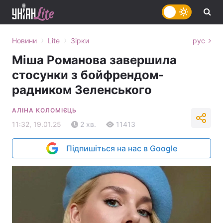
›
›
Новини
Lite
Зірки
рус
Міша Романова завершила
стосунки з бойфрендом-
радником Зеленського
АЛІНА КОЛОМІЄЦЬ
11:32, 19.01.25
2 хв.
11413
Підпишіться на нас в Google