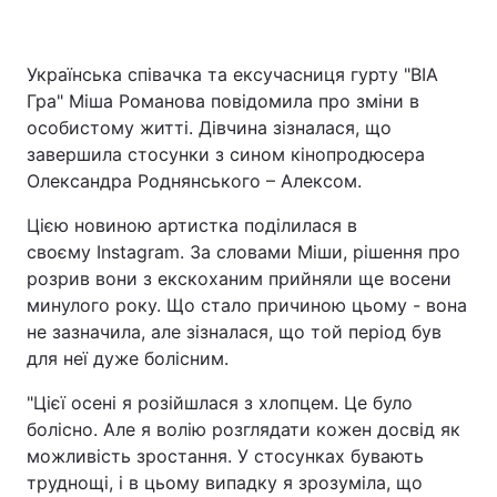
Українська співачка та ексучасниця гурту "ВІА
Головна
Війна
Гра" Міша Романова повідомила про зміни в
особистому житті. Дівчина зізналася, що
Україна
Політика
завершила стосунки з сином кінопродюсера
Олександра Роднянського – Алексом.
Економіка
Світ
Цією новиною артистка поділилася в
Спорт
Наука
своєму Instagram. За словами Міши, рішення про
розрив вони з екскоханим прийняли ще восени
Техно і зв'язок
Лайт
минулого року. Що стало причиною цьому - вона
не зазначила, але зізналася, що той період був
Зброя
Інциденти
для неї дуже болісним.
Здоров'я
Туризм
"Цієї осені я розійшлася з хлопцем. Це було
болісно. Але я волію розглядати кожен досвід як
Цікавинки
Погода
можливість зростання. У стосунках бувають
труднощі, і в цьому випадку я зрозуміла, що
Екологія
Регіони