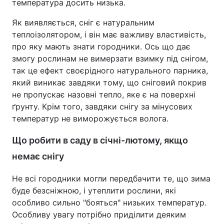
температура досить низька.
Як виявляється, сніг є натуральним
теплоізолятором, і він має важливу властивість,
про яку мають знати городники. Ось що дає
змогу рослинам не вимерзати взимку під снігом,
так це ефект своєрідного натурального парника,
який виникає завдяки тому, що сніговий покрив
не пропускає назовні тепло, яке є на поверхні
ґрунту. Крім того, завдяки снігу за мінусових
температур не виморожується волога.
Що робити в саду в січні-лютому, якщо
немає снігу
Не всі городники могли передбачити те, що зима
буде безсніжною, і утеплити рослини, які
особливо сильно "бояться" низьких температур.
Особливу увагу потрібно приділити деяким