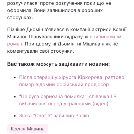
розлучилася, проте розлучення поки що не
оформила. Вони залишилися в хороших
Тема оформлення
стосунках.
Пізніше Дьомін з'явився в компанії актриси Ксенії
Мішиної. Шанувальники відразу ж
приписали їм
роман
. При цьому ні Дьомін, ні Мішина ніяк не
коментували свої стосунки.
Вас також можуть зацікавити новини:
Після операції у хірурга Кіркорова, раптово
помер відомий російський продюсер
"Це була серйозна помилка": співачка LP
вибачилася перед українцями (відео)
Зірка "Сватів" залишив Росію
Ксенія Мішина