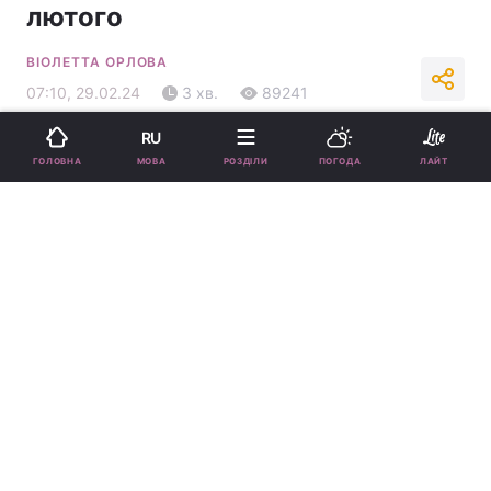
лютого
ВІОЛЕТТА ОРЛОВА
07:10, 29.02.24
3 хв.
89241
RU
Підпишіться на нас в Google
МОВА
ГОЛОВНА
РОЗДІЛИ
ПОГОДА
ЛАЙТ
Гороскоп на 29 лютого /
ua.depositphotos.com
Дізнайтеся, що цього дня чекає саме на вас.