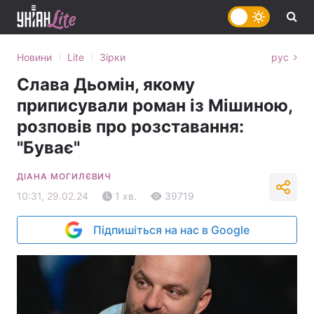
›
›
Новини
Lite
Зірки
рус
Слава Дьомін, якому
приписували роман із Мішиною,
розповів про розставання:
"Буває"
ДІАНА МОГИЛЄВИЧ
10:31, 29.02.24
1 хв.
39719
Підпишіться на нас в Google