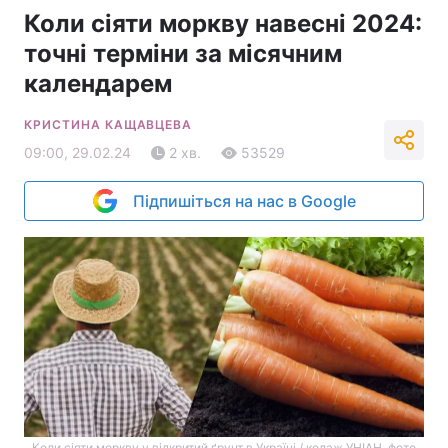
Коли сіяти моркву навесні 2024:
точні терміни за місячним
календарем
КРИСТИНА КАЩАВЦЕВА
09:00, 29.02.24
2 хв.
53529
Підпишіться на нас в Google
Коли сіяти моркву у відкритий ґрунт в Україні / колаж УНІАН, фото