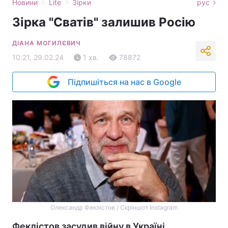
›
›
Новини
Lite
Зірки
рус
Зірка "Сватів" залишив Росію
ДІАНА МОГИЛЄВИЧ
10:21, 29.02.24
1 хв.
78872
Підпишіться на нас в Google
Олександр Феклістов / Скріншот Instagram
Феклістов засудив війну в Україні.