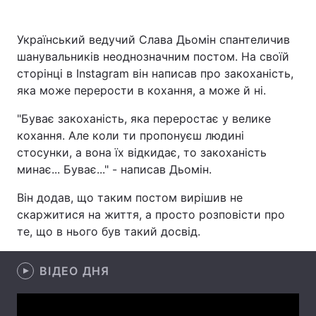
Український ведучий Слава Дьомін спантеличив
шанувальників неоднозначним постом. На своїй
Головна
Війна
сторінці в Instagram він написав про закоханість,
яка може перерости в кохання, а може й ні.
Україна
Політика
"Буває закоханість, яка переростає у велике
Економіка
Світ
кохання. Але коли ти пропонуєш людині
стосунки, а вона їх відкидає, то закоханість
Спорт
Наука
минає... Буває..." - написав Дьомін.
Техно і зв'язок
Лайт
Він додав, що таким постом вирішив не
скаржитися на життя, а просто розповісти про
Зброя
Інциденти
те, що в нього був такий досвід.
Здоров'я
Туризм
ВІДЕО ДНЯ
Цікавинки
Погода
Екологія
Регіони