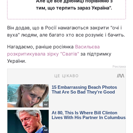
Але це все дрібниці порівняно з
тим, що терпить зараз Україна".
Він додав, що в Росії намагаються закрити "очі і
вуха" людям, але багато хто все розуміє і бачить.
Нагадаємо, раніше росіянка
Васильєва
розкритикувала зірку "Сватів"
за підтримку
України.
Реклама