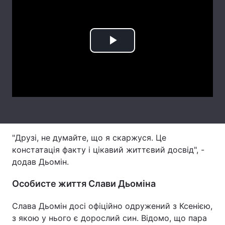
Лонгріди
Відео з Youtube
Статті
Play
Інтерв'ю
Думки
Video
Архів
Вакансії
Контакти
Послуги
"Друзі, не думайте, що я скаржуся. Це
констатація факту і цікавий життєвий досвід", -
додав Дьомін.
Особисте життя Слави Дьоміна
Слава Дьомін досі офіційно одружений з Ксенією,
з якою у нього є дорослий син. Відомо, що пара