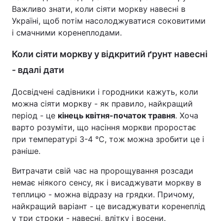
Важливо знати, коли сіяти моркву навесні в
Україні, щоб потім насолоджуватися соковитими
і смачними коренеплодами.
Коли сіяти моркву у відкритий ґрунт навесні
- вдалі дати
Досвідчені садівники і городники кажуть, коли
можна сіяти моркву - як правило, найкращий
період - це
кінець квітня-початок травня
. Хоча
варто розуміти, що насіння моркви проростає
при температурі 3-4 °С, тож можна зробити це і
раніше.
Витрачати свій час на пророщування розсади
немає ніякого сенсу, як і висаджувати моркву в
теплицю - можна відразу на грядки. Причому,
найкращий варіант - це висаджувати коренеплід
у три строки - навесні, влітку і восени.