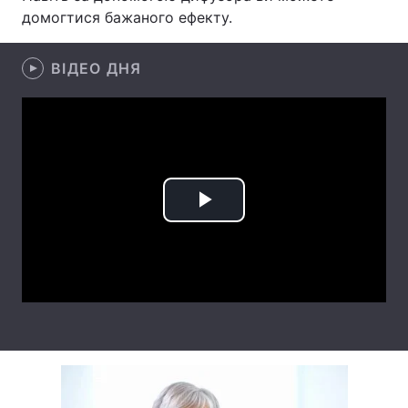
домогтися бажаного ефекту.
Лонгріди
ВІДЕО ДНЯ
Відео з Youtube
Статті
Інтерв'ю
Думки
Архів
Вакансії
Контакти
Play
Послуги
Video