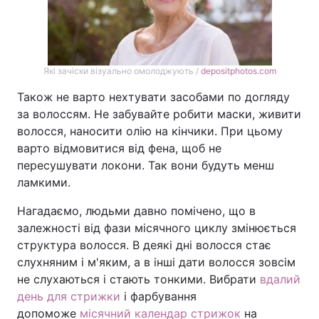
Які зачіски візуально омолоджують /
depositphotos.com
Також не варто нехтувати засобами по догляду
за волоссям. Не забувайте робити маски, живити
волосся, наносити олію на кінчики. При цьому
варто відмовитися від фена, щоб не
пересушувати локони. Так вони будуть менш
ламкими.
Нагадаємо, людьми давно помічено, що в
залежності від фази місячного циклу змінюється
структура волосся. В деякі дні волосся стає
слухняним і м'яким, а в інші дати волосся зовсім
не слухаються і стають тонкими. Вибрати
вдалий
день для стрижки
і фарбування
допоможе
місячний календар стрижок
на