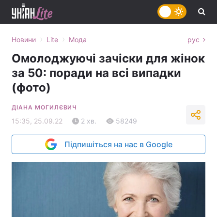
›
›
Новини
Lite
Мода
рус
Омолоджуючі зачіски для жінок
за 50: поради на всі випадки
(фото)
ДІАНА МОГИЛЄВИЧ
15:35, 25.09.22
2 хв.
58249
Підпишіться на нас в Google