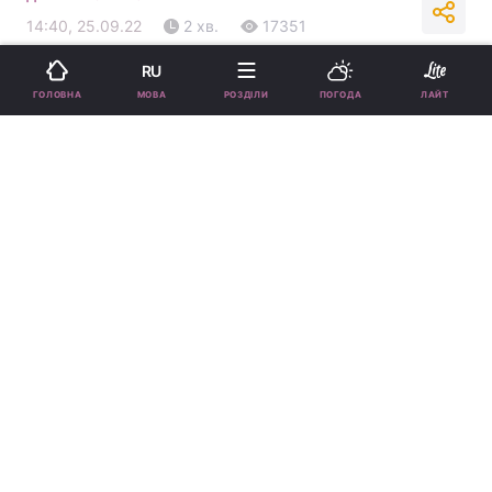
14:40, 25.09.22
2 хв.
17351
RU
Підпишіться на нас в Google
МОВА
ГОЛОВНА
РОЗДІЛИ
ПОГОДА
ЛАЙТ
Українські пісні / фото
ua.depositphotos.com
Ці пісні вам точно сподобаються, тому
швидше додавайте їх в свій плейлист.
Реклама