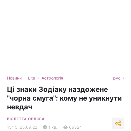
›
›
Новини
Lite
Астрологія
рус
Ці знаки Зодіаку наздожене
"чорна смуга": кому не уникнути
невдач
ВІОЛЕТТА ОРЛОВА
15:15, 25.09.22
1 хв.
66524