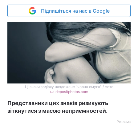
Підпишіться на нас в Google
Ці знаки зодіаку наздожене "чорна смуга" / фото
ua.depositphotos.com
Представники цих знаків ризикують
зіткнутися з масою неприємностей.
Реклама