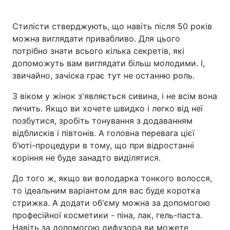
Стилісти стверджують, що навіть після 50 років
можна виглядати привабливо. Для цього
Головна
Війна
потрібно знати всього кілька секретів, які
допоможуть вам виглядати більш молодими. І,
Україна
Політика
звичайно, зачіска грає тут не останню роль.
Економіка
Світ
З віком у жінок з'являється сивина, і не всім вона
личить. Якщо ви хочете швидко і легко від неї
Спорт
Наука
позбутися, зробіть тонування з додаванням
відблисків і півтонів. А головна перевага цієї
Техно і зв'язок
Лайт
б'юті-процедури в тому, що при відростанні
коріння не буде занадто виділятися.
Зброя
Інциденти
До того ж, якщо ви володарка тонкого волосся,
Здоров'я
Туризм
то ідеальним варіантом для вас буде коротка
стрижка. А додати об'єму можна за допомогою
Цікавинки
Погода
професійної косметики - піна, лак, гель-паста.
Екологія
Регіони
Навіть за допомогою дифузора ви можете