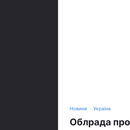
›
Новини
Україна
Облрада про