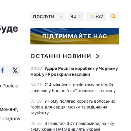
RU
+27
ПОСЛУГИ
буде
ПІДТРИМАЙТЕ НАС
ОСТАННІ НОВИНИ
04:37
Удари Росії по кораблях у Чорному
морі: у FP розкрили наслідки
04:31
214 мільйонів років тому астероїд
з Росією
залишив у Канаді "око", видиме з космосу
03:28
У чому полягає користь волоських
горіхів для серця, мозку та зміцнення
 момент,
імунітету
 складову
02:52
В Генштабі ЗСУ повідомили, на яку
суму країни НАТО виділять Україні