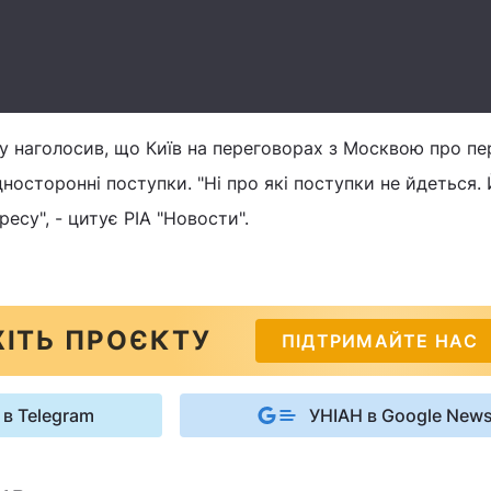
у наголосив, що Київ на переговорах з Москвою про пе
дносторонні поступки. "Ні про які поступки не йдеться.
есу", - цитує РІА "Новости".
ІТЬ ПРОЄКТУ
ПІДТРИМАЙТЕ НАС
 в Telegram
УНІАН в Google New