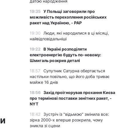
датою народження
19:35
У Польщі заговорили про
можливість перехоплення російських
ракет над Україною, - PAP
19:30
Люди, які народилися в ці місяці,
найвідповідальніші
19:22
В Україні розподіляти
електроенергію будуть по-новому:
Шмигаль розкрив деталі
18:57
Супутник Сатурна обертається
настільки повільно, що його доба триває
майже 16 днів
18:56
Захід проігнорував прохання Києва
про термінові поставки зенітних ракет, -
NYT
18:42
Зустріч із "відьмою" змінила все:
ти
зірка 2000-х вперше розкрила, чому
зникла зі сцени