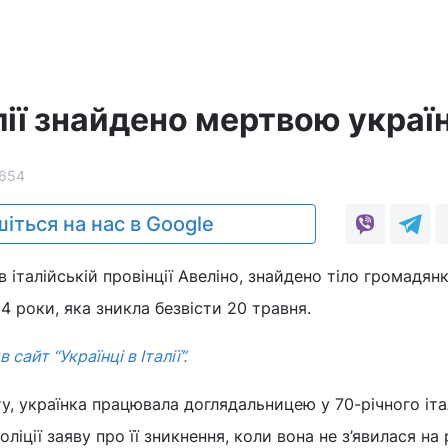
алії знайдено мертвою украї
654
іться на нас в Google
 в італійській провінції Авеліно, знайдено тіло громадян
54 роки, яка зникла безвісти 20 травня.
 сайт “Українці в Італії”.
ту, українка працювала доглядальницею у 70-річного іта
оліції заяву про її зникнення, коли вона не з’явилася на 