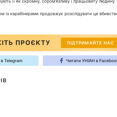
ують її як скромну, сором’язливу і працьовиту людину.
м із карабінерами продовжує розслідувати це вбивств
ІТЬ ПРОЄКТУ
ПІДТРИМАЙТЕ НАС
 в Telegram
Читати УНІАН в Faceboo
ІВ