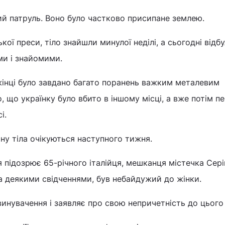
ий патруль. Воно було частково присипане землею.
кої преси, тіло знайшли минулої неділі, а сьогодні відб
ми і знайомими.
жінці було завдано багато поранень важким металевим
 що українку було вбито в іншому місці, а вже потім п
і.
ину тіла очікуються наступного тижня.
я підозрює 65-річного італійця, мешканця містечка Сері
 за деякими свідченнями, був небайдужий до жінки.
инувачення і заявляє про свою непричетність до цього