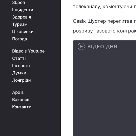
Зброя
телеканалу, коментуючи п
Інциденти
Здоров'я
Савік Шустер перепитав п
Туризм
розриву газового контракт
Цікавинки
Погода
ВІДЕО ДНЯ
Відео з Youtube
Статті
Інтерв'ю
Думки
Лонгріди
Архів
Вакансії
Контакти