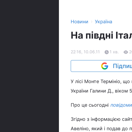
›
Новини
Україна
На півдні Іт
22:16, 10.06.11
1 хв.
2
Підпиш
У лісі Монте Термініо, що
України Галини Д., віком 
Про це сьогодні
повідомив
Згідно з інформацією сай
Авеліно, який і подав до п