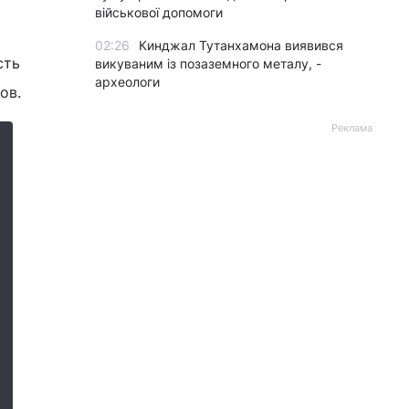
військової допомоги
02:26
Кинджал Тутанхамона виявився
сть
викуваним із позаземного металу, -
археологи
ов.
Реклама