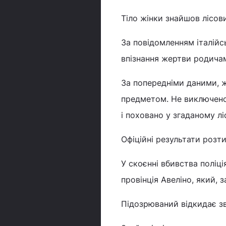
Тіло жінки знайшов лісов
За повідомленням італійсь
впізнання жертви родича
За попередніми даними, 
предметом. Не виключено,
і поховано у згаданому ліс
Офіційні результати розт
У скоєнні вбивства поліці
провінція Авеліно, який,
Підозрюваний відкидає зв