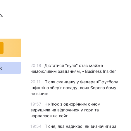
о.
20:18
Дістатися "нуля" стає майже
k
неможливим завданням, - Business Insider
20:11
Після скандалу у Федерації футболу
Інфантіно зберіг посаду, хоча Європа йому
не вірить
19:57
Нікітюк з однорічним сином
вирушила на відпочинок у гори та
нарвалася на хейт
19:54
Пісня, яка надихає: як визначити за