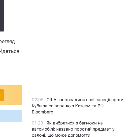
регляд
 Йдеться
02:05
США запровадили нові санкції проти
Куби за співпрацю з Китаєм та РФ, -
Bloomberg
s
01:23
Як вибратися з багнюки на
автомобілі: названо простий предмет у
салоні, що може допомогти