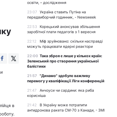
освіти, – дослідження
23:07
Україна ставить Путіна на
передвиборчий годинник, - Newsweek
22:53
Корецький анонсував збільшення
нку
заробітної плати педагогів з 1 вересня
22:12
Міф зруйновано: скільки насправді
можуть працювати ядерні реактори
22:00
Така зброя є лише у кількох країн:
Зеленський про створення української
балістики
ки
21:57
"Динамо" здобуло важливу
перемогу у кваліфікації Ліги конференцій
21:47
Анчоуси чи сардини: яка риба
корисніша
21:42
В Україну може потрапити
лійця в
антидронова ракета CM-70 з Канади, - ЗМІ
роботу.