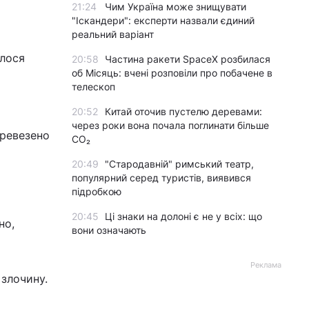
21:24
Чим Україна може знищувати
"Іскандери": експерти назвали єдиний
реальний варіант
улося
20:58
Частина ракети SpaceX розбилася
об Місяць: вчені розповіли про побачене в
телескоп
20:52
Китай оточив пустелю деревами:
через роки вона почала поглинати більше
еревезено
CO₂
20:49
"Стародавній" римський театр,
популярний серед туристів, виявився
підробкою
20:45
Ці знаки на долоні є не у всіх: що
но,
вони означають
Реклама
 злочину.