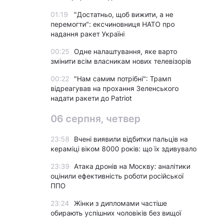
01:19
"Достатньо, щоб вижити, а не
перемогти": ексчиновниця НАТО про
надання ракет Україні
00:25
Одне налаштування, яке варто
змінити всім власникам нових телевізорів
00:22
"Нам самим потрібні": Трамп
відреагував на прохання Зеленського
надати ракети до Patriot
06 серпня, четвер
23:58
Вчені виявили відбитки пальців на
кераміці віком 8000 років: що їх здивувало
23:39
Атака дронів на Москву: аналітики
оцінили ефективність роботи російської
ППО
23:24
Жінки з дипломами частіше
обирають успішних чоловіків без вищої