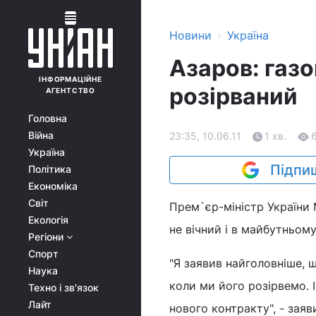
›
Новини
Україна
Азаров: газо
ІНФОРМАЦІЙНЕ
розірваний
АГЕНТСТВО
Головна
Війна
23:35, 10.06.11
1 хв.
Україна
Підпиш
Політика
Економіка
Світ
Прем`єр-міністр України 
Екологія
не вічний і в майбутньом
Регіони
Спорт
"Я заявив найголовніше, 
Наука
коли ми його розірвемо. 
Техно і зв'язок
Лайт
нового контракту", - зая