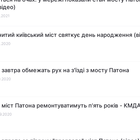
відео)
1.2021
итий київський міст святкує день народження (в
1.2020
і завтра обмежать рух на з'їзді з мосту Патона
10.2020
і міст Патона ремонтуватимуть п'ять років - КМД
09.2020