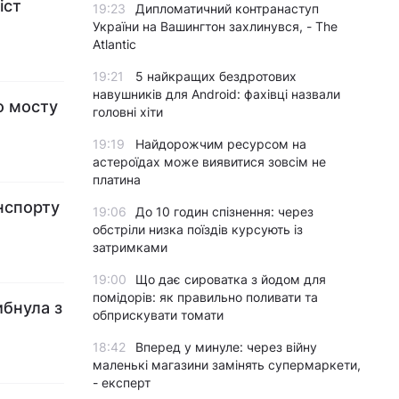
іст
19:23
Дипломатичний контранаступ
України на Вашингтон захлинувся, - The
Atlantic
19:21
5 найкращих бездротових
навушників для Android: фахівці назвали
о мосту
головні хіти
19:19
Найдорожчим ресурсом на
астероїдах може виявитися зовсім не
платина
анспорту
19:06
До 10 годин спізнення: через
обстріли низка поїздів курсують із
затримками
19:00
Що дає сироватка з йодом для
помідорів: як правильно поливати та
ибнула з
обприскувати томати
18:42
Вперед у минуле: через війну
маленькі магазини замінять супермаркети,
- експерт