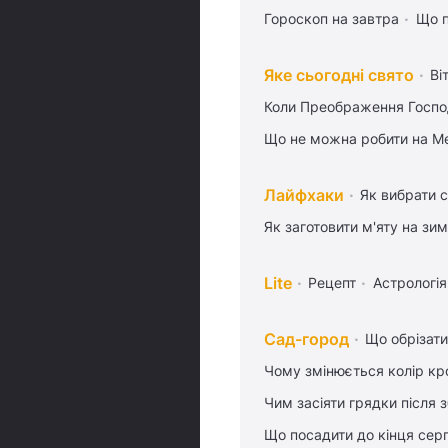
Гороскоп на завтра
Що п
Яке сьогодні свято
Ві
Коли Преображення Госпо
Що не можна робити на Ме
Лайфхаки
Як вибрати с
Як заготовити м'яту на зи
Lite
Рецепт
Астрологія
Сад-город
Що обрізати
Чому змінюється колір кро
Чим засіяти грядки після
Що посадити до кінця сер