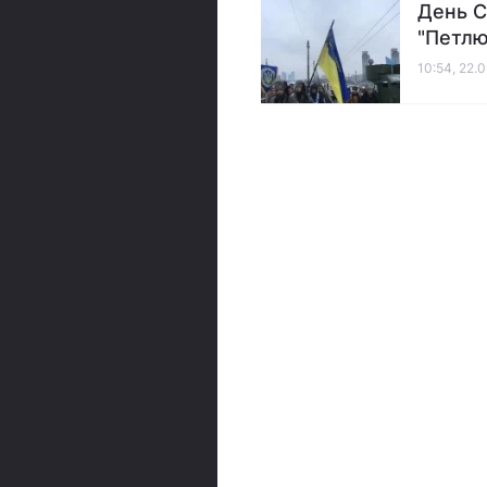
День С
"Петлю
10:54, 22.