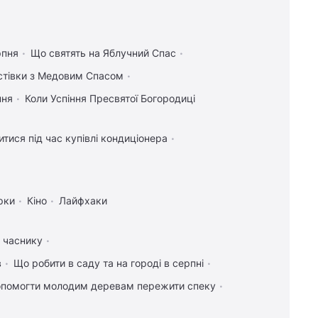
рпня
Що святять на Яблучний Спас
истівки з Медовим Спасом
пня
Коли Успіння Пресвятої Богородиці
тися під час купівлі кондиціонера
17:21
Він лазив деревами, мов кіт, проте
був першим в історії собакою на планеті
рки
Кіно
Лайфхаки
(фото)
17:18
Зеленський вперше поїде з
а часнику
офіційним візитом до Сербії: названо дату
в
Що робити в саду та на городі в серпні
17:10
8 серпня: церковне свято сьогодні,
опомогти молодим деревам пережити спеку
що потрібно зробити, щоб здійснилося
бажання