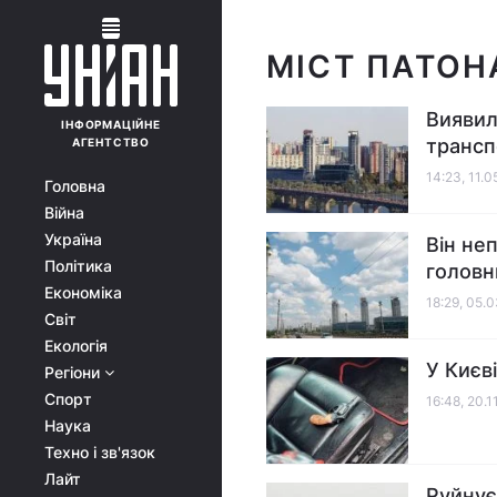
МІСТ ПАТОНА
Виявил
ІНФОРМАЦІЙНЕ
трансп
АГЕНТСТВО
14:23, 11.
Головна
Війна
Україна
Він не
Політика
головн
Економіка
18:29, 05.
Світ
Екологія
У Києв
Регіони
Спорт
16:48, 20.1
Наука
Техно і зв'язок
Лайт
Руйнує