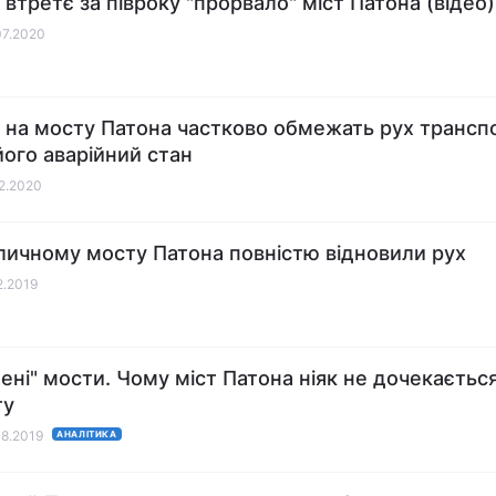
 втретє за півроку "прорвало" міст Патона (відео)
07.2020
і на мосту Патона частково обмежать рух трансп
його аварійний стан
02.2020
личному мосту Патона повністю відновили рух
2.2019
ені" мости. Чому міст Патона ніяк не дочекаєтьс
ту
08.2019
АНАЛІТИКА