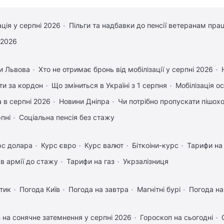
ація у серпні 2026
Пільги та надбавки до пенсії ветеранам прац
 2026
и Львова
Хто не отримає бронь від мобілізації у серпні 2026
ати за кордон
Що зміниться в Україні з 1 серпня
Мобілізація ос
 в серпні 2026
Новини Дніпра
Чи потрібно пропускати пішоход
рпні
Соціальна пенсія без стажу
рс долара
Курс євро
Курс валют
Біткоіни-курс
Тарифи на
в армії до стажу
Тарифи на газ
Укрзалізниця
тик
Погода Київ
Погода на завтра
Магнітні бурі
Погода н
 на сонячне затемнення у серпні 2026
Гороскоп на сьогодні