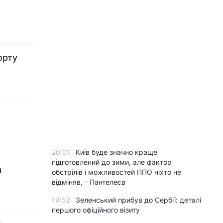
орту
20:01
Київ буде значно краще
підготовлений до зими, але фактор
я
обстрілів і можливостей ППО ніхто не
відміняв, - Пантелеєв
19:52
Зеленський прибув до Сербії: деталі
першого офіційного візиту