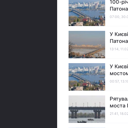
100-рі
Патона
07:00, 30.
У Києв
Патона
13:14, 11.0
У Києв
мосто
00:57, 13.
Рятува
моста 
21:41, 18.0