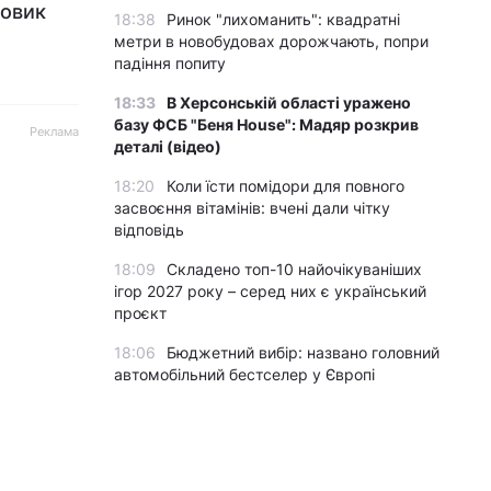
ьовик
18:38
Ринок "лихоманить": квадратні
метри в новобудовах дорожчають, попри
падіння попиту
18:33
В Херсонській області уражено
базу ФСБ "Беня House": Мадяр розкрив
Реклама
деталі (відео)
18:20
Коли їсти помідори для повного
засвоєння вітамінів: вчені дали чітку
відповідь
18:09
Складено топ-10 найочікуваніших
ігор 2027 року – серед них є український
проєкт
18:06
Бюджетний вибір: названо головний
автомобільний бестселер у Європі
18:02
У двох районах Києва зникло світло:
в ДТЕК назвали причину
18:00
Гороскоп на 8 серпня за картами