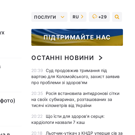
RU
+29
ПОСЛУГИ
ух
ПІДТРИМАЙТЕ НАС
ОСТАННІ НОВИНИ
з
20:39
Суд продовжив тримання під
вартою для Коломойського, захист заявив
про проблеми зі здоров'ям
20:35
Росія встановила антидронові сітки
на своїх субмаринах, розташованих за
(фото)
тисячі кілометрів від України
20:22
Що їсти для здоров’я серця:
кардіологи назвали 7 каш
20:18
Льотчик-утікач з КНДР уперше сів за
на в