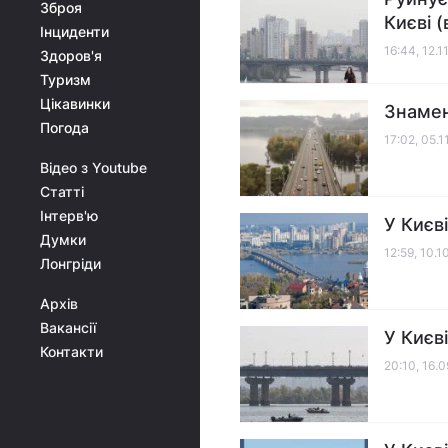
Зброя
Києві (
Інциденти
16:44, 12.1
Здоров'я
Туризм
Цікавинки
Знамен
Погода
17:02, 05.1
Відео з Youtube
Статті
Інтерв'ю
У Києв
Думки
12:59, 10.
Лонгріди
Архів
Вакансії
У Києв
Контакти
20:10, 16.