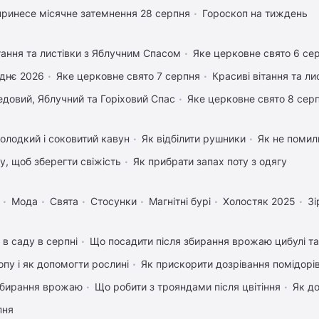
ринесе місячне затемнення 28 серпня
Гороскоп на тиждень
тання та листівки з Яблучним Спасом
Яке церковне свято 6 се
днє 2026
Яке церковне свято 7 серпня
Красиві вітання та л
довий, Яблучний та Горіховий Спас
Яке церковне свято 8 сер
олодкий і соковитий кавун
Як відбілити рушники
Як не помили
му, щоб зберегти свіжість
Як прибрати запах поту з одягу
Мода
Свята
Стосунки
Магнітні бурі
Холостяк 2025
Зі
 в саду в серпні
Що посадити після збирання врожаю цибулі т
пу і як допомогти рослині
Як прискорити дозрівання помідорі
 збирання врожаю
Що робити з трояндами після цвітіння
Як д
пня