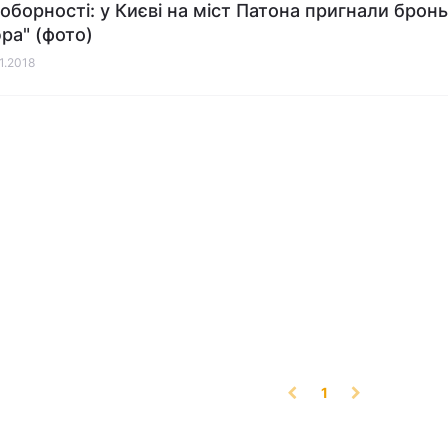
оборності: у Києві на міст Патона пригнали брон
ра" (фото)
01.2018
(current)
1