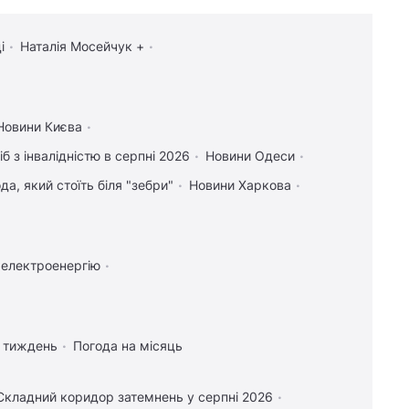
Таро: Дівам - суперечки, Ракам - емоції
18:00
Яка кімнатна рослина вам
і
Наталія Мосейчук +
подобається: психологічний тест на
суперсилу
17:48
Фейкові знижки та цінові
УНІАН
пастки: юрист розкрив, як супермаркети
Новини Києва
вводять покупців в оману
іб з інвалідністю в серпні 2026
Новини Одеси
17:39
Екстренера збірної України з
а, який стоїть біля "зебри"
Новини Харкова
футболу оштрафували за російську мову
17:29
Звичка постійно обговорювати
проблеми з партнером: чому це може
зашкодити стосункам
 електроенергію
17:27
Росіяни масовано атакували
обʼєкти "Укрнафти": зруйновано критично
важливе обладнання
а тиждень
Погода на місяць
Реклама
Складний коридор затемнень у серпні 2026