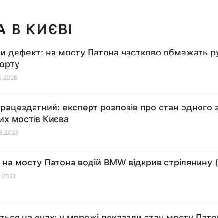
 В КИЄВІ
и дефект: на мосту Патона частково обмежать р
орту
05.2026
працездатний: експерт розповів про стан одного 
их мостів Києва
03.2026
і на мосту Патона водій BMW відкрив стрілянину 
1.2021
ться на очах: у мережі показали стан мосту Пато