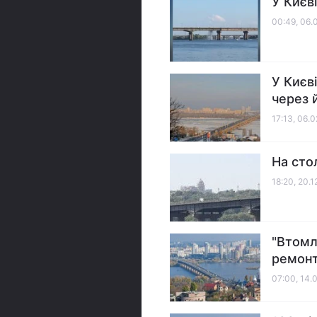
У Києві
00:49, 06.
У Києв
через 
17:13, 06.
На сто
18:20, 20.1
"Втомл
ремон
07:00, 14.