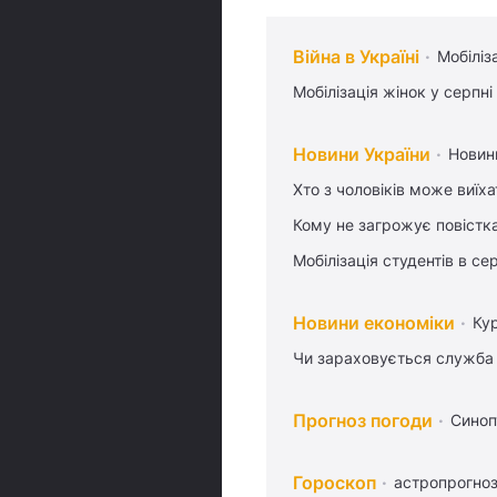
Війна в Україні
Мобіліз
Мобілізація жінок у серпні
Новини України
Новин
Хто з чоловіків може виїх
Кому не загрожує повістка
Мобілізація студентів в се
Новини економіки
Ку
Чи зараховується служба 
Прогноз погоди
Синоп
Гороскоп
астропрогноз