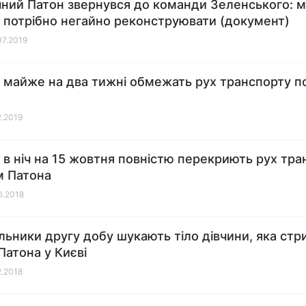
чний Патон звернувся до команди Зеленського: м
 потрібно негайно реконструювати (документ)
07.2019
і майже на два тижні обмежать рух транспорту п
2.2019
і в ніч на 15 жовтня повністю перекриють рух тр
м Патона
10.2018
льники другу добу шукають тіло дівчини, яка стр
Патона у Києві
2.2018