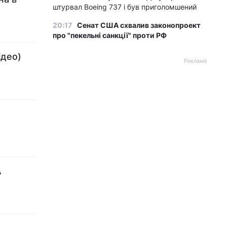
штурвал Boeing 737 і був приголомшений
20:17
Сенат США схвалив законопроект
про "пекельні санкції" проти РФ
ідео)
Реклама
А