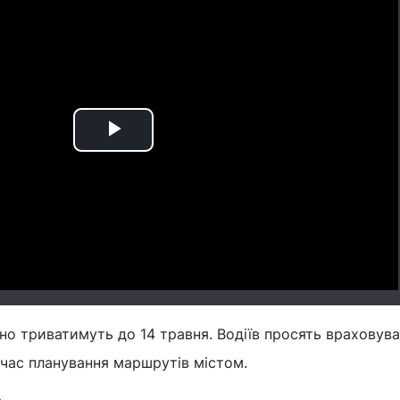
Play
Video
но триватимуть до 14 травня. Водіїв просять враховув
час планування маршрутів містом.