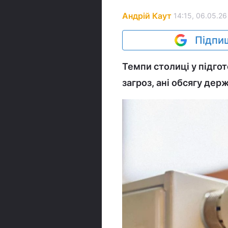
Андрій Каут
14:15, 06.05.26
Підпиш
Темпи столиці у підгот
загроз, ані обсягу дер