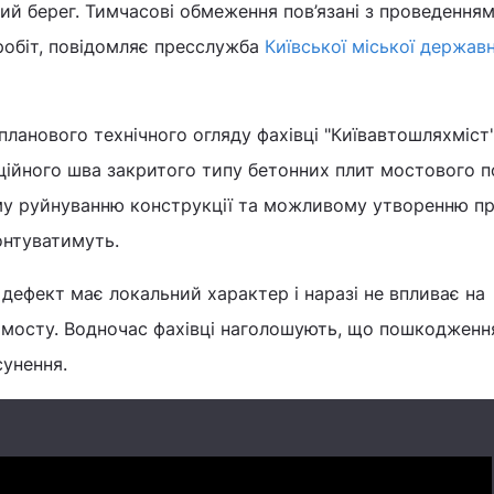
вий берег. Тимчасові обмеження пов’язані з проведення
робіт, повідомляє пресслужба
Київської міської державн
 планового технічного огляду фахівці "Київавтошляхміст
ійного шва закритого типу бетонних плит мостового п
у руйнуванню конструкції та можливому утворенню пр
нтуватимуть.
дефект має локальний характер і наразі не впливає на
н мосту. Водночас фахівці наголошують, що пошкодженн
сунення.