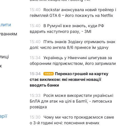
15:40
Rockstar анонсувала новий трейлер і
геймплей GTA 6 – його покажуть на Netflix
илити
15:40
В Румунії вже знають, куди РФ
вдарить наступного разу, - ЗМІ
хуванням
15:40
П’ять знаків Зодіаку отримають знак
долі: число ангела 8/6 принесе їм удачу
лиці
15:34
Українець у Німеччині шпигував за
оборонним підприємством, його затримали
ж
15:34
Переказ грошей на картку
УНІАН
стає викликом: які незвичні новації
вводять банки
15:33
Росія може використати українські
БпЛА для атак на цілі в Балтії, - литовська
розвідка
рії
15:30
Чому ми часто прокидаємося саме
о 3-й годині ночі: пояснення вчених