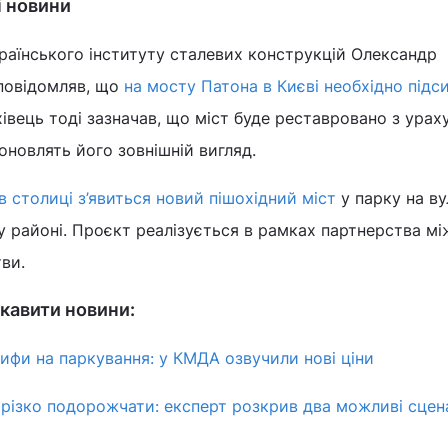
і новини
раїнського інституту сталевих конструкцій Олександр
повідомляв, що
на мосту Патона в Києві необхідно підс
хівець тоді зазначав, що міст буде реставровано з ура
оновлять його зовнішній вигляд.
в столиці з’явиться новий пішохідний міст
у парку на ву
 районі. Проєкт реалізується в рамках партнерства мі
тви.
кавити новини:
рифи на паркування: у КМДА озвучили нові ціни
 різко подорожчати: експерт розкрив два можливі сцена