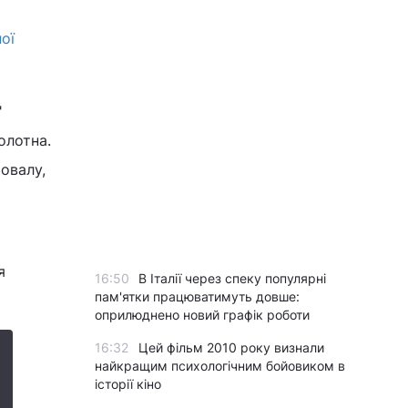
м
ої
"
олотна.
овалу,
я
16:50
В Італії через спеку популярні
пам'ятки працюватимуть довше:
оприлюднено новий графік роботи
16:32
Цей фільм 2010 року визнали
найкращим психологічним бойовиком в
історії кіно