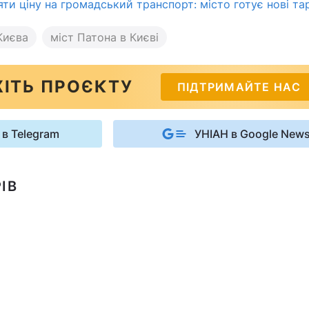
яти ціну на громадський транспорт: місто готує нові т
Києва
міст Патона в Києві
ІТЬ ПРОЄКТУ
ПІДТРИМАЙТЕ НАС
 в Telegram
УНІАН в Google New
ІВ