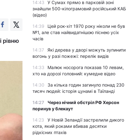
14:43
У Сумах прямо в парковій зоні
знайшли 500-кілограмовий російський КАБ
(відео)
14:39
Цей рок-хіт 1970 року ніколи не був
№1, але став найвидатнішою піснею усіх
часів
і рівню
14:37
Які дерева у дворі можуть зупинити
вогонь у разі пожежі: перелік видів
14:33
Малюк носорога показав 10 левам,
хто на дорозі головний: кумедне відео
14:30
За кілька годин загинуло понад 230
тисяч людей: історія цунамі в Таїланді
14:27
Через нічний обстріл РФ Херсон
поринув у блекаут
14:23
У Новій Зеландії застрелили дикого
кота, який роками вбивав десятки
рідкісних птахів