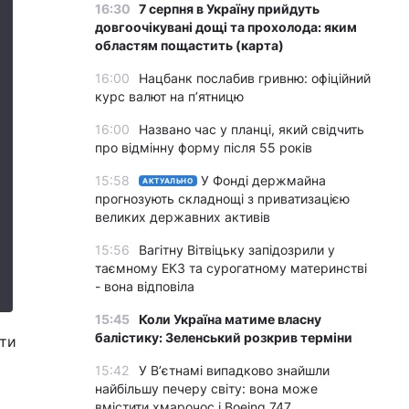
16:30
7 серпня в Україну прийдуть
довгоочікувані дощі та прохолода: яким
областям пощастить (карта)
16:00
Нацбанк послабив гривню: офіційний
курс валют на п’ятницю
16:00
Названо час у планці, який свідчить
про відмінну форму після 55 років
15:58
У Фонді держмайна
АКТУАЛЬНО
прогнозують складнощі з приватизацією
великих державних активів
15:56
Вагітну Вітвіцьку запідозрили у
таємному ЕКЗ та сурогатному материнстві
- вона відповіла
15:45
Коли Україна матиме власну
балістику: Зеленський розкрив терміни
ати
15:42
У Вʼєтнамі випадково знайшли
найбільшу печеру світу: вона може
вмістити хмарочос і Boeing 747