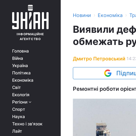
›
›
Новини
Економіка
Тр
Виявили деф
ІНФОРМАЦІЙНЕ
обмежать ру
АГЕНТСТВО
Головна
Дмитро Петровський
Війна
14:2
Україна
Підпиш
Політика
Економіка
Світ
Ремонтні роботи орієн
Екологія
Регіони
Спорт
Наука
Техно і зв'язок
Лайт