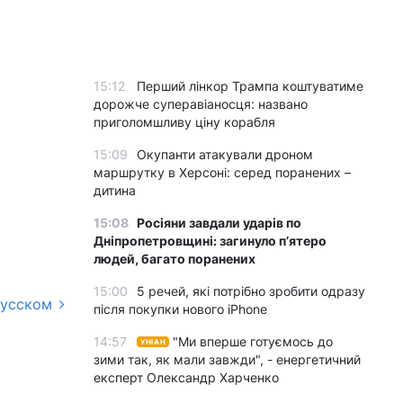
15:12
Перший лінкор Трампа коштуватиме
дорожче суперавіаносця: названо
приголомшливу ціну корабля
15:09
Окупанти атакували дроном
маршрутку в Херсоні: серед поранених –
дитина
15:08
Росіяни завдали ударів по
Дніпропетровщині: загинуло пʼятеро
людей, багато поранених
15:00
5 речей, які потрібно зробити одразу
русском
після покупки нового iPhone
14:57
"Ми вперше готуємось до
УНІАН
зими так, як мали завжди", - енергетичний
експерт Олександр Харченко