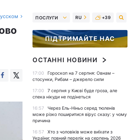
русском
RU
+39
ПОСЛУГИ
ково
ПІДТРИМАЙТЕ НАС
ОСТАННІ НОВИНИ
17:00
Гороскоп на 7 серпня: Овнам –
стосунки, Рибам – джерело сили
17:00
7 серпня у Києві буде гроза, але
спека нікуди не подінеться
16:57
Через Ель-Ніньо серед тюленів
може різко поширитися вірус сказу: у чому
причина
16:57
Хто з чоловіків може виїхати з
України: повний перелік на серпень 2026