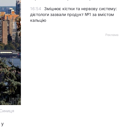
16:54
Зміцнює кістки та нервову систему:
дієтологи зазвали продукт №1 за вмістом
кальцію
Реклама
 Синиця
 у