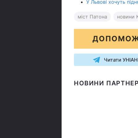
У Львові хочуть підн
міст Патона
новини 
ДОПОМОЖ
Читати УНІАН
НОВИНИ ПАРТНЕР