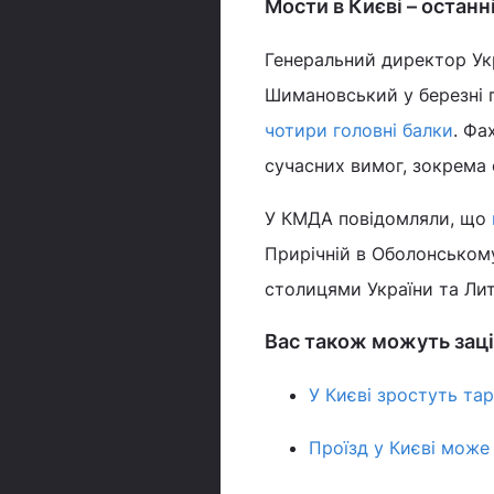
Мости в Києві – останн
Генеральний директор Ук
Шимановський у березні 
чотири головні балки
. Фа
сучасних вимог, зокрема 
У КМДА повідомляли, що
Прирічній в Оболонському
столицями України та Ли
Вас також можуть заці
У Києві зростуть та
Проїзд у Києві може