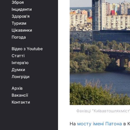
Зброя
Інциденти
Здоров'я
Туризм
Цікавинки
Погода
Відео з Youtube
Статті
Інтерв'ю
Думки
Лонгріди
Архів
Вакансії
Контакти
Фахівці "Київавтошляхміс
На
мосту імені Патона
в К