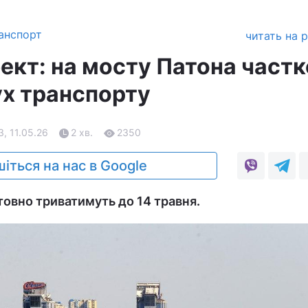
анспорт
читать на 
ект: на мосту Патона част
х транспорту
3, 11.05.26
2 хв.
2350
іться на нас в Google
товно триватимуть до 14 травня.