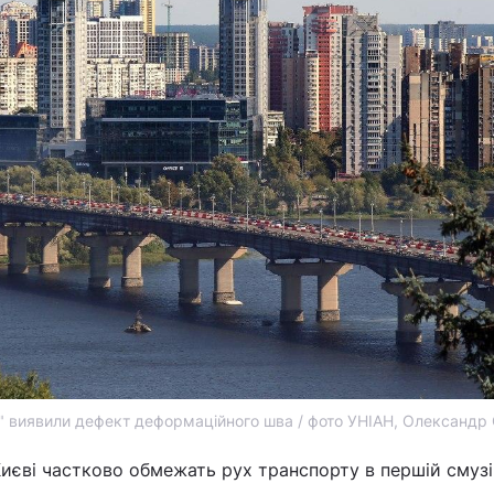
т" виявили дефект деформаційного шва / фото УНІАН, Олександр
иєві частково обмежать рух транспорту в першій смузі