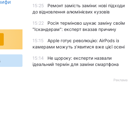
арифи
15:25
Ремонт замість заміни: нові підходи
до відновлення алюмінієвих кузовів
15:22
Росія терміново шукає заміну своїм
"Іскандерам": експерт вказав причину
15:15
Apple готує революцію: AirPods із
камерами можуть з’явитися вже цієї осені
15:14
Не щороку: експерти назвали
s
ідеальний термін для заміни смартфона
Реклама