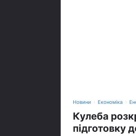
›
›
Новини
Економіка
Ен
Кулеба розк
підготовку до