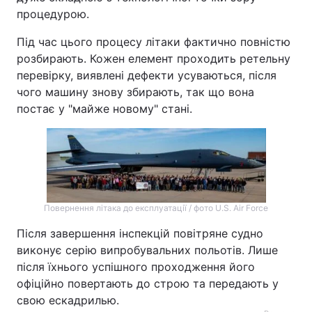
процедурою.
Під час цього процесу літаки фактично повністю
розбирають. Кожен елемент проходить ретельну
перевірку, виявлені дефекти усуваються, після
чого машину знову збирають, так що вона
постає у "майже новому" стані.
Повернення літака до експлуатації / фото U.S. Air Force
Після завершення інспекцій повітряне судно
виконує серію випробувальних польотів. Лише
після їхнього успішного проходження його
офіційно повертають до строю та передають у
свою ескадрилью.