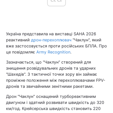
Головна
Війна
Україна
Політика
Україна представила на виставці SAHA 2026
реактивний
дрон-перехоплювач
"Чаклун", який
Економіка
Світ
вже застосовується проти російських БПЛА. Про
це повідомляє
Army Recognition
.
Спорт
Наука
Зазначається, що "Чаклун" створений для
Техно і зв'язок
Лайт
знищення розвідувальних дронів та ударних
"Шахедів". З тактичної точки зору він займає
Зброя
Інциденти
проміжне положення між перехоплювачами FPV-
дронів та звичайними зенітними ракетами.
Здоров'я
Туризм
Дрон "Чаклун" оснащений турбореактивним
Цікавинки
Погода
двигуном і здатний розвивати швидкість до 320
км/год. Крейсерська швидкість становить 220
Екологія
Регіони