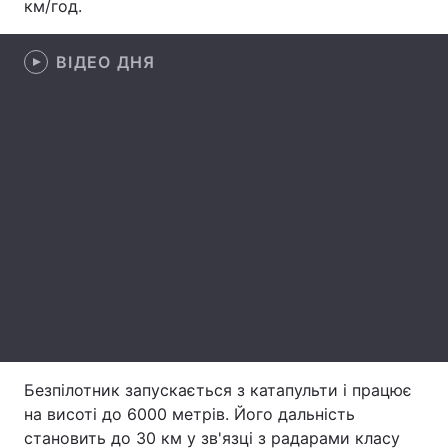
км/год.
Лонгріди
ВІДЕО ДНЯ
Відео з Youtube
Статті
Інтерв'ю
Думки
Архів
Вакансії
Контакти
Послуги
Безпілотник запускається з катапульти і працює
на висоті до 6000 метрів. Його дальність
становить до 30 км у зв'язці з радарами класу