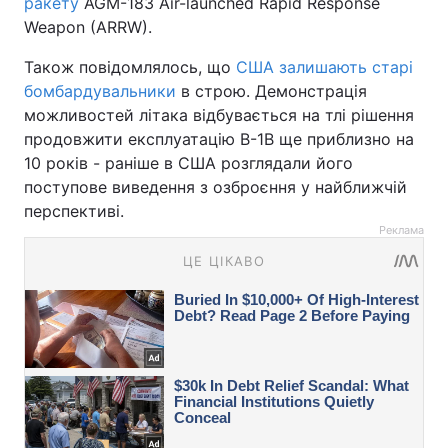
ракету
AGM-183 Air-launched Rapid Response
Weapon (ARRW).
Також повідомлялось, що
США залишають старі
бомбардувальники
в строю. Демонстрація
можливостей літака відбувається на тлі рішення
продовжити експлуатацію B-1B ще приблизно на
10 років - раніше в США розглядали його
поступове виведення з озброєння у найближчій
перспективі.
Реклама