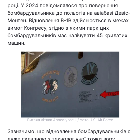
році. У 2024 повідомлялося про повернення
бомбардувальника до польотів на авіабазі Девіс-
Монтен. Відновлення B-1B здійснюється в межах
вимог Конгресу, згідно з якими парк цих
бомбардувальників має налічувати 45 крилатих
машин.
Вигляд літака Apocalypse II / фото U.S. Air Force
Зазначимо, що відновлення бомбардувальників є
дуже складною з технологічної точки зору