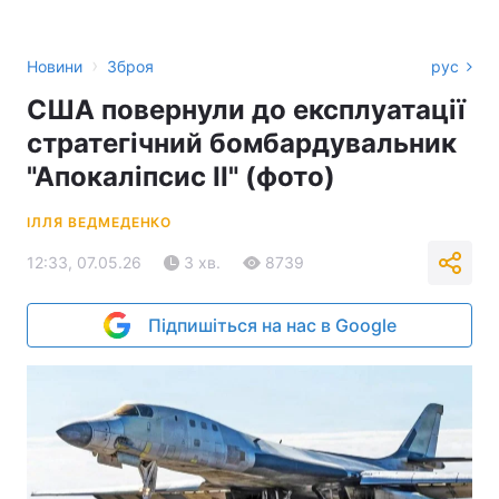
›
Новини
Зброя
рус
США повернули до експлуатації
стратегічний бомбардувальник
"Апокаліпсис II" (фото)
ІЛЛЯ ВЕДМЕДЕНКО
12:33, 07.05.26
3 хв.
8739
Підпишіться на нас в Google