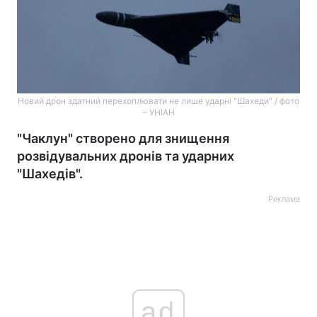
Новий дрон здатний перехоплювати не лише ударні "Шахеди" / фото
– УНІАН
"Чаклун" створено для знищення
розвідувальних дронів та ударних
"Шахедів".
Реклама
ad