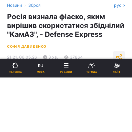
›
Новини
Зброя
рус
Росія визнала фіаско, яким
вирішив скористатися збіднілий
"КамАЗ", - Defense Express
СОФІЯ ДАВИДЕНКО
21:21, 06.05.26
3 хв.
37864
RU
МОВА
ГОЛОВНА
РОЗДІЛИ
ПОГОДА
ЛАЙТ
Підпишіться на нас в Google