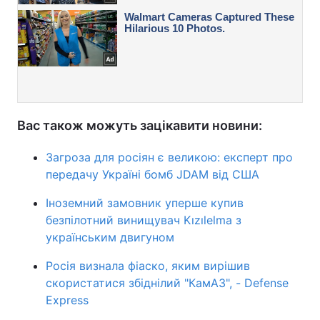
Вас також можуть зацікавити новини:
Загроза для росіян є великою: експерт про
передачу Україні бомб JDAM від США
Іноземний замовник уперше купив
безпілотний винищувач Kızılelma з
українським двигуном
Росія визнала фіаско, яким вирішив
скористатися збіднілий "КамАЗ", - Defense
Express