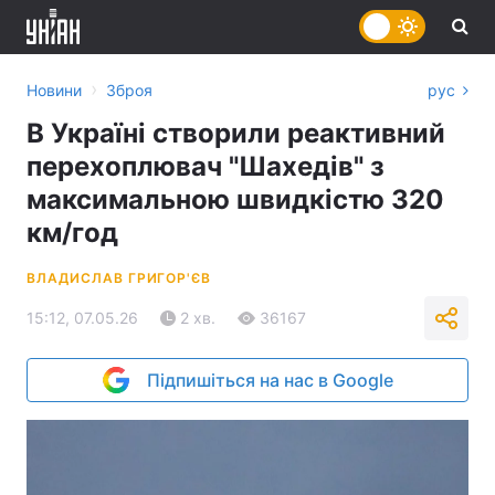
›
Новини
Зброя
рус
В Україні створили реактивний
перехоплювач "Шахедів" з
максимальною швидкістю 320
км/год
ВЛАДИСЛАВ ГРИГОР'ЄВ
15:12, 07.05.26
2 хв.
36167
Підпишіться на нас в Google