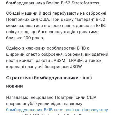
бомбардувальника Boeing B-52 Stratofortress.
Обидві машини й досі перебувають на озброєнні
Повітряних сил США. При цьому "ветеран" B-52
може залишатися в строю навіть довше за B-1B:
очікується, що його експлуатація триватиме
близько 100 років.
Однією з ключових особливостей B-1B є
широкий спектр озброєння. Зокрема, він здатний
нести крилаті ракети JASSM і LRASM, а також
керовані плануючі боєприпаси JSOW.
Стратегічні бомбардувальники - інші
новини
Нагадаємо, нещодавно Повітряні сили США
вперше опублікували відео, на якому
бомбардувальник B-1B несе новітню гіперзвукову