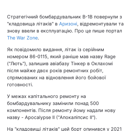
Стратегічний бомбардувальник B-1B повернули з
"кладовища літаків" в
Аризоні
, відремонтували та
знову ввели в експлуатацію. Про це пише портал
The War Zone
.
Як повідомило видання, літак із серійним
номером 86-0115, який раніше мав назву Rage
("Лють"), залишив авіабазу Тінкер в Оклахомі
після майже двох років ремонтних робіт,
спрямованих на відновлення його бойової
готовності.
У межах капітального ремонту на
бомбардувальнику замінили понад 500
компонентів. Після ремонту йому надали нову
назву - Apocalypse II ("Апокаліпсис II").
На "кладовищі літаків" цей борт опинився у 2021