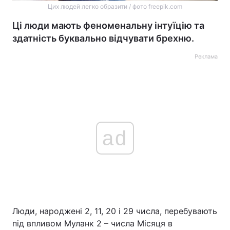
Цих людей легко образити / фото freepik.com
Ці люди мають феноменальну інтуїцію та
здатність буквально відчувати брехню.
Реклама
ad
Люди, народжені 2, 11, 20 і 29 числа, перебувають
під впливом Муланк 2 – числа Місяця в