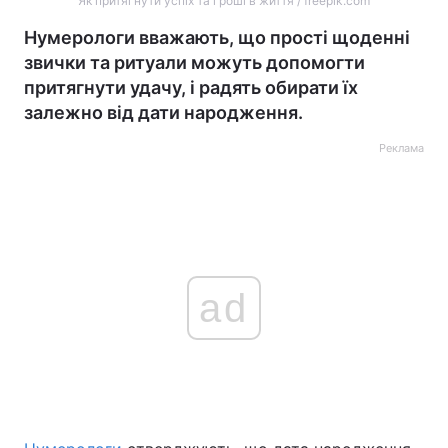
Як притягнути успіх та гроші в життя / freepik.com
Нумерологи вважають, що прості щоденні
звички та ритуали можуть допомогти
притягнути удачу, і радять обирати їх
залежно від дати народження.
Реклама
ad