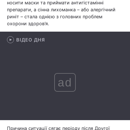
носити маски та приймати антигістамінні
препарати, а сінна лихоманка – або алергічний
Лонгріди
риніт – стала однією з головних проблем
охорони здоров’я.
Відео з Youtube
Статті
ВІДЕО ДНЯ
Інтерв'ю
Думки
Архів
Вакансії
Контакти
Послуги
ad
Причина ситуації сягає періоду після Другої