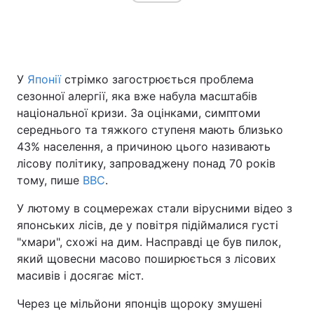
Головна
Війна
У
Японії
стрімко загострюється проблема
Україна
Політика
сезонної алергії, яка вже набула масштабів
національної кризи. За оцінками, симптоми
Економіка
Світ
середнього та тяжкого ступеня мають близько
43% населення, а причиною цього називають
Спорт
Наука
лісову політику, запроваджену понад 70 років
тому, пише
BBC
.
Техно і зв'язок
Лайт
У лютому в соцмережах стали вірусними відео з
Зброя
Інциденти
японських лісів, де у повітря підіймалися густі
"хмари", схожі на дим. Насправді це був пилок,
Здоров'я
Туризм
який щовесни масово поширюється з лісових
масивів і досягає міст.
Цікавинки
Погода
Через це мільйони японців щороку змушені
Екологія
Регіони