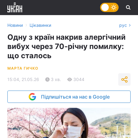
›
Новини
Цікавинки
рус
Одну з країн накрив алергічний
вибух через 70-річну помилку:
що сталось
МАРТА ГИЧКО
15:04, 21.05.26
3 хв.
3044
Підпишіться на нас в Google