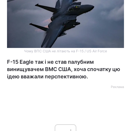
Чому ВПС США не літають на F-15 / US Air Force
F-15 Eagle так і не став палубним
винищувачем ВМС США, хоча спочатку цю
ідею вважали перспективною.
Реклама