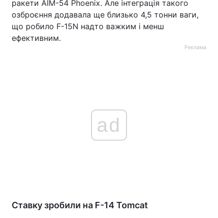
ракети AIM-54 Phoenix. Але інтеграція такого
озброєння додавала ще близько 4,5 тонни ваги,
що робило F-15N надто важким і менш
ефективним.
Реклама
ad
Ставку зробили на F-14 Tomcat