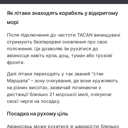
Тема оформлення
Як літаки знаходять корабель у відкритому
морі
Після підключення до частоти TACAN винищувачі
отримують безперервні оновлення про своє
положення. Це дозволяє їм рухатися до
авіаносця навіть крізь дощ, туман або грозові
фронти.
Далі літаки переходять у так званий "стек
Маршала" – зону очікування, де вони кружляють
на різних висотах, зазвичай починаючи з
дистанції близько 21 морської милі, очікуючи
своєї черги на посадку.
Посадка на рухому ціль
Авіаносець може рухатися зі швидкістю близько