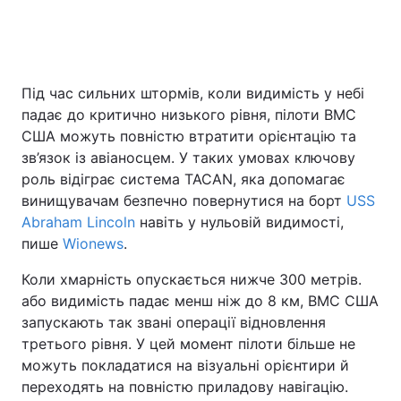
Головна
Війна
Під час сильних штормів, коли видимість у небі
падає до критично низького рівня, пілоти ВМС
Україна
Політика
США можуть повністю втратити орієнтацію та
Економіка
Світ
зв’язок із авіаносцем. У таких умовах ключову
роль відіграє система TACAN, яка допомагає
Спорт
Наука
винищувачам безпечно повернутися на борт
USS
Abraham Lincoln
навіть у нульовій видимості,
Техно і зв'язок
Лайт
пише
Wionews
.
Зброя
Інциденти
Коли хмарність опускається нижче 300 метрів.
або видимість падає менш ніж до 8 км, ВМС США
Здоров'я
Туризм
запускають так звані операції відновлення
третього рівня. У цей момент пілоти більше не
Цікавинки
Погода
можуть покладатися на візуальні орієнтири й
переходять на повністю приладову навігацію.
Екологія
Регіони