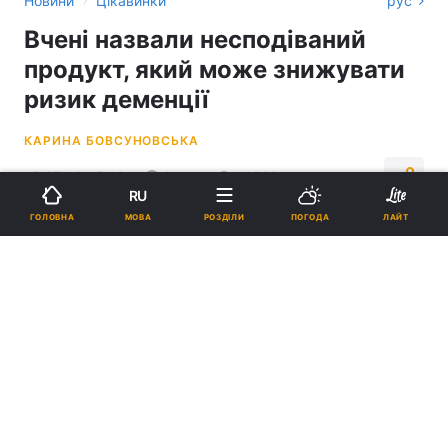
Новини
Цікавинки
рус
Вчені назвали несподіваний
продукт, який може знижувати
ризик деменції
КАРИНА БОВСУНОВСЬКА
15:07, 12.05.26
3 хв.
14938
RU
МОВА
ГОЛОВНА
РОЗДІЛИ
ПОГОДА
ЛАЙТ
Підпишіться на нас в Google