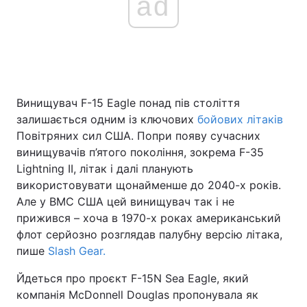
ad
Винищувач F-15 Eagle понад пів століття
залишається одним із ключових
бойових літаків
Повітряних сил США. Попри появу сучасних
винищувачів п’ятого покоління, зокрема F-35
Lightning II, літак і далі планують
використовувати щонайменше до 2040-х років.
Але у ВМС США цей винищувач так і не
прижився – хоча в 1970-х роках американський
флот серйозно розглядав палубну версію літака,
пише
Slash Gear.
Йдеться про проєкт F-15N Sea Eagle, який
компанія McDonnell Douglas пропонувала як