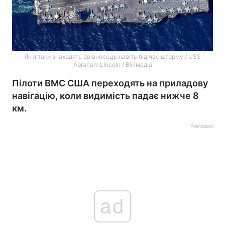
Як літаки знаходять авіаносець навіть під час шторму / USS
Abraham Lincoln / Вікімедіа
Пілоти ВМС США переходять на приладову
навігацію, коли видимість падає нижче 8
км.
Реклама
ad