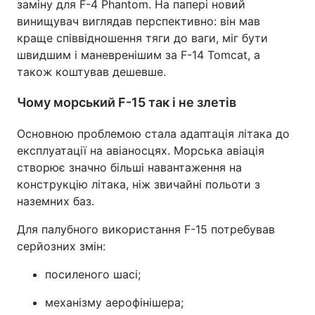
заміну для F-4 Phantom. На папері новий
винищувач виглядав перспективно: він мав
краще співвідношення тяги до ваги, міг бути
швидшим і маневренішим за F-14 Tomcat, а
також коштував дешевше.
Чому морський F-15 так і не злетів
Основною проблемою стала адаптація літака до
експлуатації на авіаносцях. Морська авіація
створює значно більші навантаження на
конструкцію літака, ніж звичайні польоти з
наземних баз.
Для палубного використання F-15 потребував
серйозних змін:
посиленого шасі;
механізму аерофінішера;