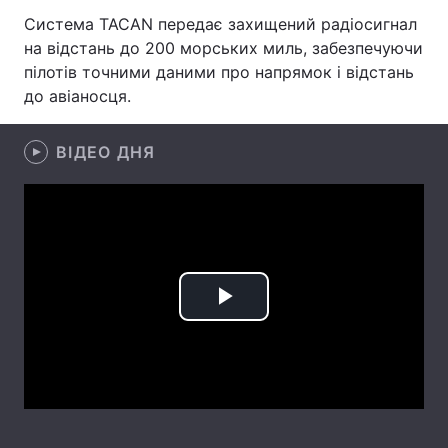
Система TACAN передає захищений радіосигнал
Лонгріди
на відстань до 200 морських миль, забезпечуючи
пілотів точними даними про напрямок і відстань
Відео з Youtube
Статті
до авіаносця.
Інтерв'ю
Думки
ВІДЕО ДНЯ
Архів
Вакансії
Контакти
Послуги
Play
Video