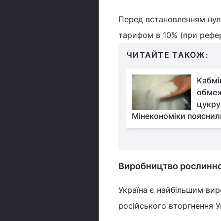
Перед встановленням нул
тарифом в 10% (при рефере
ЧИТАЙТЕ ТАКОЖ:
Слідом за цибулею в
Кабмі
Україні почала
обмеж
змінюватися ціна ще
цукру 
оч
Мінекономіки пояснил
Виробництво рослинної 
Україна є найбільшим вир
російського вторгнення Ук