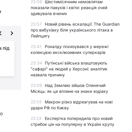
23:59
Шестимісячним немовлятам
показали павуків і квіти: реакція очей
м
здивувала вчених
23:57
Новий рівень ескалації: The Guardian
про вибухівку біля українського літака в
Лейпцигу
23:41
Роналду похизувався у мережі
а під
Слідом за цибулею в
колекцією ексклюзивних суперкарів
Україні почала
змінюватися ціна ще
23:34
Путінські війська влаштовують
на один овоч
"сафарі" на людей у Херсоні: аналітик
М
назвала причину
23:09
Над Землею зійшов Оленячий
Місяць: як це вплине на знаки зодіаку
22:55
Макрон різко відреагував на нові
удари РФ по Києву
го
22:24
Експертка попередила про новий
стрибок цін на популярну в Україні крупу