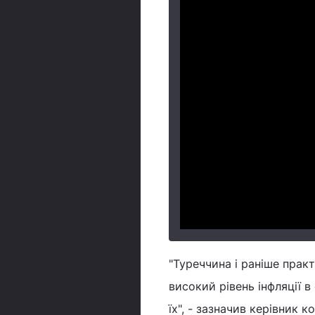
"Туреччина і раніше прак
високий рівень інфляції в
їх", - зазначив керівник