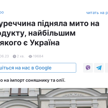
ро
читать на 
уреччина підняла мито на
одукту, найбільшим
якого є Україна
.06.23
2 хв.
19684
іться на нас в Google
 на імпорт соняшнику та олії.