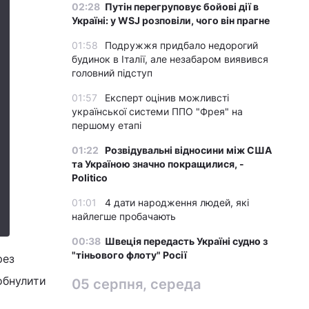
02:28
Путін перегруповує бойові дії в
Україні: у WSJ розповіли, чого він прагне
01:58
Подружжя придбало недорогий
будинок в Італії, але незабаром виявився
головний підступ
01:57
Експерт оцінив можливсті
української системи ППО "Фрея" на
першому етапі
01:22
Розвідувальні відносини між США
та Україною значно покращилися, -
Politico
01:01
4 дати народження людей, які
найлегше пробачають
00:38
Швеція передасть Україні судно з
"тіньового флоту" Росії
рез
 обнулити
05 серпня, середа