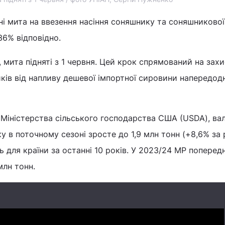
ні мита на ввезення насіння соняшнику та соняшникової 
 36% відповідно.
, мита підняті з 1 червня. Цей крок спрямований на зах
ків від напливу дешевої імпортної сировини напередодн
 Міністерства сільського господарства США (USDA), ва
 в поточному сезоні зросте до 1,9 млн тонн (+8,6% за р
 для країни за останні 10 років. У 2023/24 МР попередн
млн тонн.