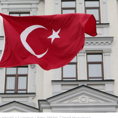
 підняті з 1 червня / фото УНІАН, Сергій Нужненко