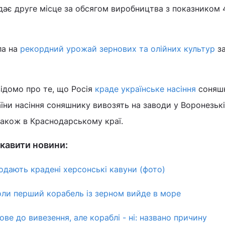
дає друге місце за обсягом виробництва з показником 
ла на
рекордний урожай зернових та олійних культур
за
відомо про те, що Росія
краде українське насіння
соняшн
їни насіння соняшнику вивозять на заводи у Воронезькі
також в Краснодарському краї.
кавити новини:
родають крадені херсонські кавуни (фото)
коли перший корабель із зерном вийде в море
ове до вивезення, але кораблі - ні: названо причину