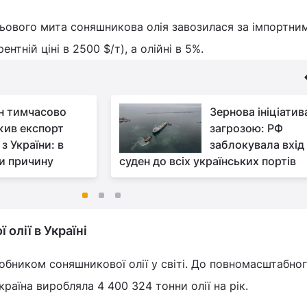
ьового мита соняшникова олія завозилася за імпортни
нтній ціні в 2500 $/т), а олійні в 5%.
н тимчасово
Зернова ініціатив
ив експорт
загрозою: РФ
з України: в
заблокувала вхід
и причину
суден до всіх українських портів
олії в Україні
обником соняшникової олії у світі. До повномасштабно
раїна виробляла 4 400 324 тонни олії на рік.