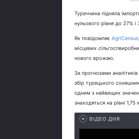
Туреччина підняла імпорт
нульового рівня до 27% і
Як повідомляє
AgriCensus
місцевих сільгоспвиробни
нового врожаю.
За прогнозами аналітиків
збір турецького соняшнику
одним з найвищих значень
знаходяться на рівні 1,75 
ВІДЕО ДНЯ