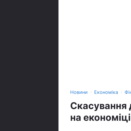
›
›
Новини
Економіка
Фі
Скасування 
на економіці