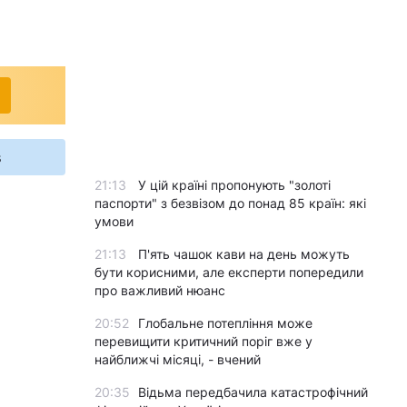
s
21:13
У цій країні пропонують "золоті
паспорти" з безвізом до понад 85 країн: які
умови
21:13
П'ять чашок кави на день можуть
бути корисними, але експерти попередили
про важливий нюанс
20:52
Глобальне потепління може
перевищити критичний поріг вже у
найближчі місяці, - вчений
20:35
Відьма передбачила катастрофічний