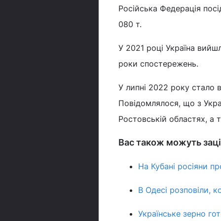
Російська Федерація посі
080 т.
У 2021 році Україна вийш
роки спостережень.
У липні 2022 року стало 
Повідомлялося, що з Укра
Ростовській областях, а 
Вас також можуть заці
На Кубані росіяни п
В Одесі розповіли, 
Українське зерно гот