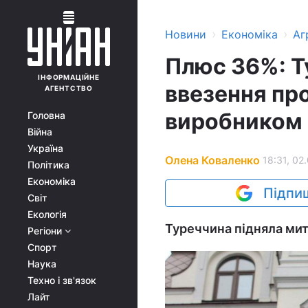
›
›
Новини
Економіка
Аг
Плюс 36%: Т
ІНФОРМАЦІЙНЕ
ввезення пр
АГЕНТСТВО
виробником 
Головна
Війна
Україна
Олена Коваленко
18:31, 02
Політика
Економіка
Підпиш
Світ
Екологія
Туреччина підняла мито
Регіони
Спорт
Наука
Техно і зв'язок
Лайт