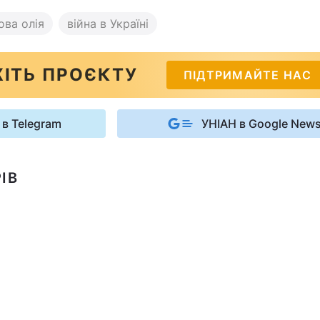
ва олія
війна в Україні
ІТЬ ПРОЄКТУ
ПІДТРИМАЙТЕ НАС
 в Telegram
УНІАН в Google New
ІВ