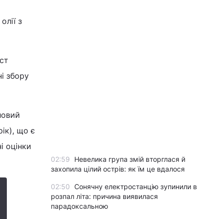
олії з
ист
і збору
ловий
ік), що є
і оцінки
02:59
Невелика група змій вторглася й
захопила цілий острів: як їм це вдалося
02:50
Сонячну електростанцію зупинили в
розпал літа: причина виявилася
парадоксальною