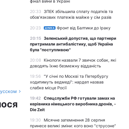
фінал війни в Україні
20:33
ЗПЕК збільшила сплату податків та
обов'язкових платежів майже у сім разів
20:23
Фронт від Балтики до Іраку
ДУМКА
20:15
Зеленський допустив, що партнери
притримали антибалістику, щоб Україна
була "поступливою"
20:08
Кінологи назвали 7 звичок собак, які
доводять їхню безмежну відданість
19:56
"У січні по Москві та Петербургу
ходитимуть ведмеді": нардеп назвав
слабке місце Росії
русском
19:42
Спецслужби РФ готували замах на
лося
керівника німецького виробника дронів, -
Die Zeit
19:30
Місячне затемнення 28 серпня
принесе великі зміни: кого воно "струсоне"