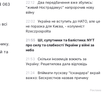
22:12
Два передбачення вже збулись:
4 063
"живий Нострадамус" напророчив нову
війну
22:02
Україна не вступить до НАТО, але це
 всі
не поразка для Києва, - колумніст
Rzeczpospolita
21:55
ШІ, супутники та балістика: NYT
ику.
про силу та слабкості України у війні за
небо
й та
21:53
Скільки іноземців воюють за
Україну: Решетилова дала відповідь
21:24
Впіймати пускову "Іскандера" вкрай
важко: Бескрестнов назвав причину
Реклама