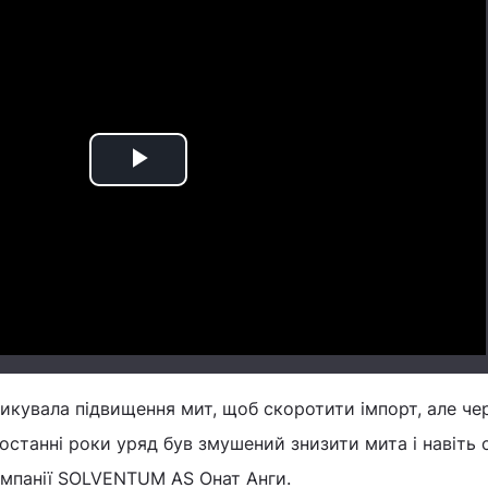
Play
Video
тикувала підвищення мит, щоб скоротити імпорт, але че
 останні роки уряд був змушений знизити мита і навіть
 компанії SOLVENTUM AS Онат Анги.