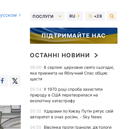
русском
RU
+28
ПОСЛУГИ
ПІДТРИМАЙТЕ НАС
ОСТАННІ НОВИНИ
06:00
6 серпня: церковне свято сьогодні,
яка прикмета на Яблучний Спас обіцяє
щастя
05:54
У 1970 році спроба захистити
природу в США перетворилася на
екологічну катастрофу
05:32
Ударами по Києву Путін рятує свій
авторитет в очах росіян, - Sky News
04:55
Вівсянка проти граноли: дієтологи