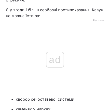
отруєння.
Є у ягоди і більш серйозні протипоказання. Кавун
не можна їсти за:
Реклама
ad
хвороб сечостатевої системи;
каменях у нирках;