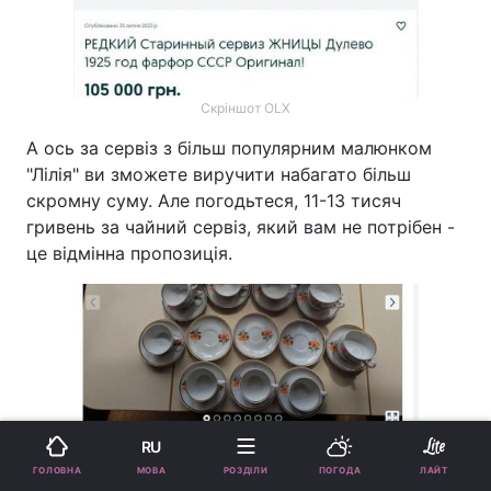
Скріншот OLX
А ось за сервіз з більш популярним малюнком
"Лілія" ви зможете виручити набагато більш
скромну суму. Але погодьтеся, 11-13 тисяч
гривень за чайний сервіз, який вам не потрібен -
це відмінна пропозиція.
RU
МОВА
ГОЛОВНА
РОЗДІЛИ
ПОГОДА
ЛАЙТ