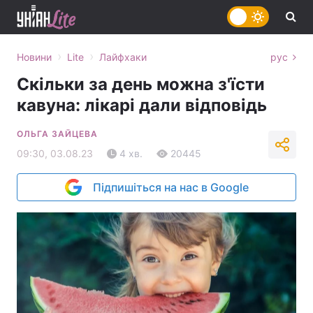
›
›
Новини
Lite
Лайфхаки
рус
Скільки за день можна з'їсти
кавуна: лікарі дали відповідь
ОЛЬГА ЗАЙЦЕВА
09:30, 03.08.23
4 хв.
20445
Підпишіться на нас в Google