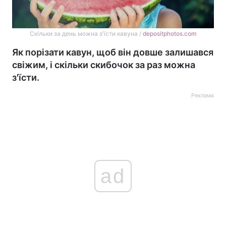
Скільки за день можна з'їсти кавуна /
depositphotos.com
Як порізати кавун, щоб він довше залишався
свіжим, і скільки скибочок за раз можна
з'їсти.
Реклама
ad