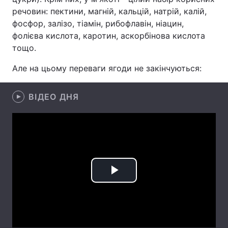
речовин: пектини, магній, кальцій, натрій, калій,
Лонгріди
фосфор, залізо, тіамін, рибофлавін, ніацин,
фолієва кислота, каротин, аскорбінова кислота
тощо.
Відео з Youtube
Статті
Але на цьому переваги ягоди не закінчуються:
Інтерв'ю
Думки
Архів
Вакансії
ВІДЕО ДНЯ
Контакти
Послуги
Play
Video