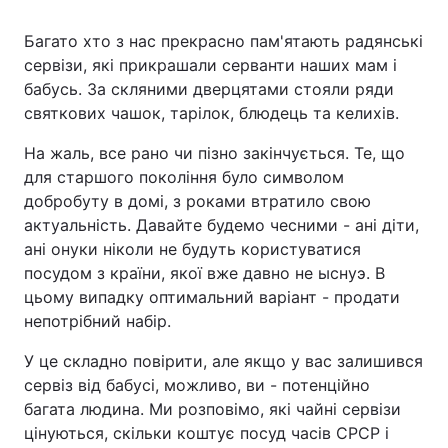
Багато хто з нас прекрасно пам'ятають радянські
сервізи, які прикрашали серванти наших мам і
бабусь. За скляними дверцятами стояли ряди
святкових чашок, тарілок, блюдець та келихів.
На жаль, все рано чи пізно закінчується. Те, що
для старшого покоління було символом
добробуту в домі, з роками втратило свою
актуальність. Давайте будемо чесними - ані діти,
ані онуки ніколи не будуть користуватися
посудом з країни, якої вже давно не ыснуэ. В
цьому випадку оптимальний варіант - продати
непотрібний набір.
У це складно повірити, але якщо у вас залишився
сервіз від бабусі, можливо, ви - потенційно
багата людина. Ми розповімо, які чайні сервізи
цінуються, скільки коштує посуд часів СРСР і