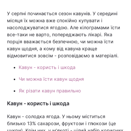
У серпні починається сезон кавунів. У середині
місяця їх можна вже спокійно купувати і
Головна
Війна
насолоджуватися ягодою. Але кілограмами їсти
все-таки не варто, попереджають лікарі. Яка
Україна
Політика
порція вважається безпечною, чи можна їсти
кавун щодня, а кому від кавуна краще
Економіка
Світ
відмовитися зовсім - розповідаємо в матеріалі.
Спорт
Наука
Кавун - користь і шкода
Техно і зв'язок
Лайт
Чи можна їсти кавун щодня
Зброя
Інциденти
Як різати кавун правильно
Здоров'я
Туризм
Кавун - користь і шкода
Цікавинки
Погода
Кавун - солодка ягода. У ньому міститься
близько 13% сахарози, фруктози і глюкози (це
Екологія
Регіони
цукри). Крім них, у м'якоті - цілий набір корисних