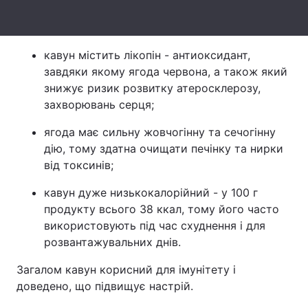
Тема оформлення
кавун містить лікопін - антиоксидант,
завдяки якому ягода червона, а також який
знижує ризик розвитку атеросклерозу,
захворювань серця;
ягода має сильну жовчогінну та сечогінну
дію, тому здатна очищати печінку та нирки
від токсинів;
кавун дуже низькокалорійний - у 100 г
продукту всього 38 ккал, тому його часто
використовують під час схуднення і для
розвантажувальних днів.
Загалом кавун корисний для імунітету і
доведено, що підвищує настрій.