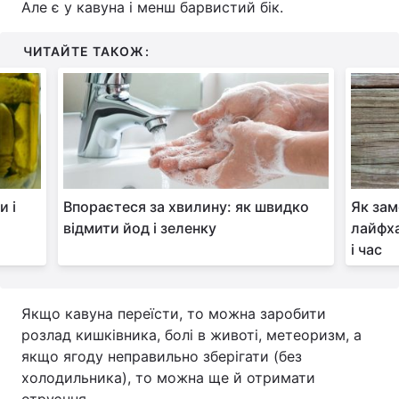
Але є у кавуна і менш барвистий бік.
ЧИТАЙТЕ ТАКОЖ:
и і
Впораєтеся за хвилину: як швидко
Як зам
відмити йод і зеленку
лайфха
і час
Якщо кавуна переїсти, то можна заробити
розлад кишківника, болі в животі, метеоризм, а
якщо ягоду неправильно зберігати (без
холодильника), то можна ще й отримати