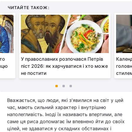
ЧИТАЙТЕ ТАКОЖ:
ято
У православних розпочався Петрів
Календ
ійцю
піст 2026: як харчуватися і хто може
головн
не постити
стиле
Вважається, що люди, які з'явилися на світ у цей
час, мають сильний характер і внутрішню
наполегливість. Іноді їх називають впертими, але
саме ця риса допомагає їм впевнено йти до своїх
цілей, не здаватися у складних обставинах і