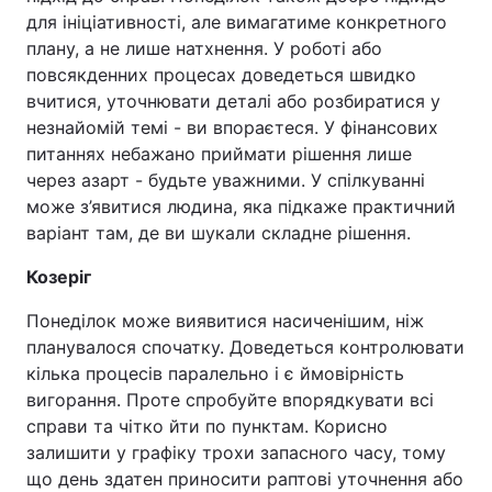
для ініціативності, але вимагатиме конкретного
плану, а не лише натхнення. У роботі або
повсякденних процесах доведеться швидко
вчитися, уточнювати деталі або розбиратися у
незнайомій темі - ви впораєтеся. У фінансових
питаннях небажано приймати рішення лише
через азарт - будьте уважними. У спілкуванні
може з’явитися людина, яка підкаже практичний
варіант там, де ви шукали складне рішення.
Козеріг
Понеділок може виявитися насиченішим, ніж
планувалося спочатку. Доведеться контролювати
кілька процесів паралельно і є ймовірність
вигорання. Проте спробуйте впорядкувати всі
справи та чітко йти по пунктам. Корисно
залишити у графіку трохи запасного часу, тому
що день здатен приносити раптові уточнення або