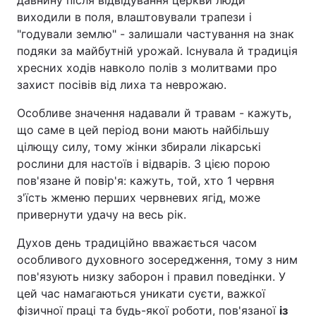
давнину після відвідування церкви люди
виходили в поля, влаштовували трапези і
"годували землю" - залишали частування на знак
подяки за майбутній урожай. Існувала й традиція
хресних ходів навколо полів з молитвами про
захист посівів від лиха та неврожаю.
Особливе значення надавали й травам - кажуть,
що саме в цей період вони мають найбільшу
цілющу силу, тому жінки збирали лікарські
рослини для настоїв і відварів. З цією порою
пов'язане й повір'я: кажуть, той, хто 1 червня
з'їсть жменю перших червневих ягід, може
привернути удачу на весь рік.
Духов день традиційно вважається часом
особливого духовного зосередження, тому з ним
пов'язують низку заборон і правил поведінки. У
цей час намагаються уникати суєти, важкої
фізичної праці та будь-якої роботи, пов'язаної
із