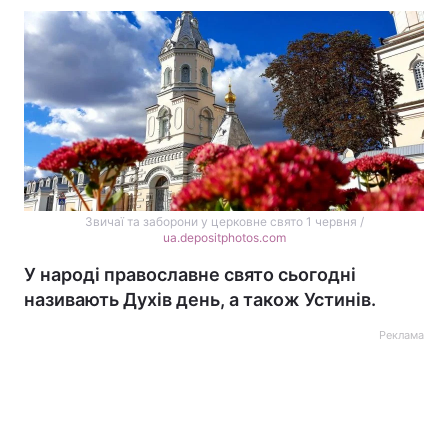
Звичаї та заборони у церковне свято 1 червня /
ua.depositphotos.com
У народі православне свято сьогодні
називають Духів день, а також Устинів.
Реклама