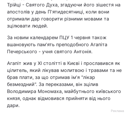
Трійці - Святого Духа, згадуючи його зішестя на
апостолів у день П'ятидесятниці, коли вони
отримали дар говорити різними мовами та
зцілювати людей.
За новим календарем ПЦУ 1 червня також
вшановують пам'ять преподобного Агапіта
Печерського - учня святого Антонія.
Агапіт жив у XI столітті в Києві і прославився як
цілитель, який лікував молитвою і травами та не
брав плати, за що отримав ім'я "лікар
безмездний". За переказами, він зцілив
Володимира Мономаха, майбутнього київського
князя, однак відмовився прийняти від нього
дари.
Реклама