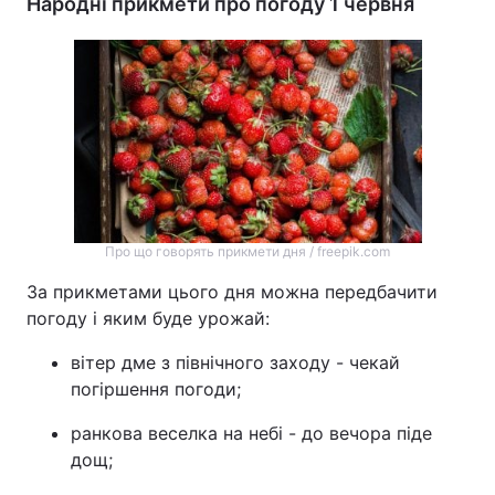
Народні прикмети про погоду 1 червня
Про що говорять прикмети дня / freepik.com
За прикметами цього дня можна передбачити
погоду і яким буде урожай:
вітер дме з північного заходу - чекай
погіршення погоди;
ранкова веселка на небі - до вечора піде
дощ;