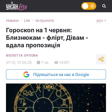
›
›
Новини
Lite
Астрологія
рус
Гороскоп на 1 червня:
Близнюкам - флірт, Дівам -
вдала пропозиція
ВІОЛЕТТА ОРЛОВА
07:10, 01.06.26
7 хв.
14197
Підпишіться на нас в Google