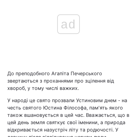
ad
До преподобного Агапіта Печерського
звертаються з проханнями про зцілення від
хвороб, у тому числі важких.
У народі це свято прозвали Устиновим днем - на
честь святого Юстина Філософа, пам'ять якого
також вшановується в цей час. Вважається, що в
цей день земля святкує свої іменини, а природа
відкривається назустріч літу та родючості. У