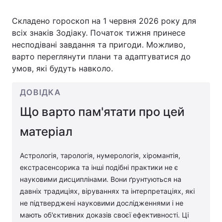
Складено гороскоп на 1 червня 2026 року для
всіх знаків Зодіаку. Початок тижня принесе
Головна
Війна
несподівані завдання та пригоди. Можливо,
варто переглянути плани та адаптуватися до
Україна
Політика
умов, які будуть навколо.
Економіка
Світ
ДОВІДКА
Спорт
Наука
Що варто пам'ятати про цей
матеріал
Техно і зв'язок
Лайт
Зброя
Інциденти
Астрологія, тарологія, нумерологія, хіромантія,
екстрасенсорика та інші подібні практики не є
Здоров'я
Туризм
науковими дисциплінами. Вони ґрунтуються на
давніх традиціях, віруваннях та інтерпретаціях, які
Цікавинки
Погода
не підтверджені науковими дослідженнями і не
мають об'єктивних доказів своєї ефективності. Ці
Екологія
Регіони