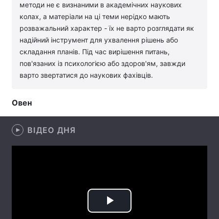
методи не є визнаними в академічних наукових
Лонгріди
колах, а матеріали на ці теми нерідко мають
розважальний характер - їх не варто розглядати як
надійний інструмент для ухвалення рішень або
Відео з Youtube
Статті
складання планів. Під час вирішення питань,
пов'язаних із психологією або здоров'ям, завжди
Інтерв'ю
Думки
варто звертатися до наукових фахівців.
Архів
Вакансії
Овен
Контакти
ВІДЕО ДНЯ
Послуги
Play