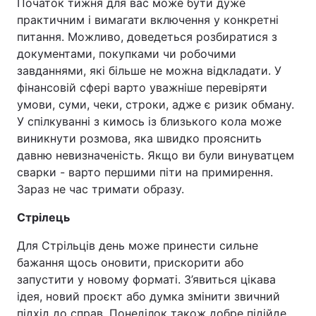
Початок тижня для вас може бути дуже
практичним і вимагати включення у конкретні
питання. Можливо, доведеться розбиратися з
документами, покупками чи робочими
завданнями, які більше не можна відкладати. У
фінансовій сфері варто уважніше перевіряти
умови, суми, чеки, строки, адже є ризик обману.
У спілкуванні з кимось із близького кола може
виникнути розмова, яка швидко прояснить
давню невизначеність. Якщо ви були винуватцем
сварки - варто першими піти на примирення.
Зараз не час тримати образу.
Стрілець
Для Стрільців день може принести сильне
бажання щось оновити, прискорити або
запустити у новому форматі. З’явиться цікава
ідея, новий проєкт або думка змінити звичний
підхід до справ. Понеділок також добре підійде