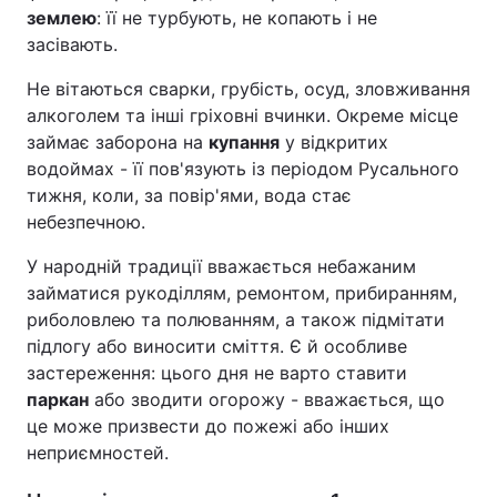
землею
: її не турбують, не копають і не
засівають.
Не вітаються сварки, грубість, осуд, зловживання
алкоголем та інші гріховні вчинки. Окреме місце
займає заборона на
купання
у відкритих
водоймах - її пов'язують із періодом Русального
тижня, коли, за повір'ями, вода стає
небезпечною.
У народній традиції вважається небажаним
займатися рукоділлям, ремонтом, прибиранням,
риболовлею та полюванням, а також підмітати
підлогу або виносити сміття. Є й особливе
застереження: цього дня не варто ставити
паркан
або зводити огорожу - вважається, що
це може призвести до пожежі або інших
неприємностей.