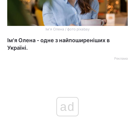
Ім'я Олена / фото pixabay
Ім'я Олена - одне з найпоширеніших в
Україні.
Реклама
ad