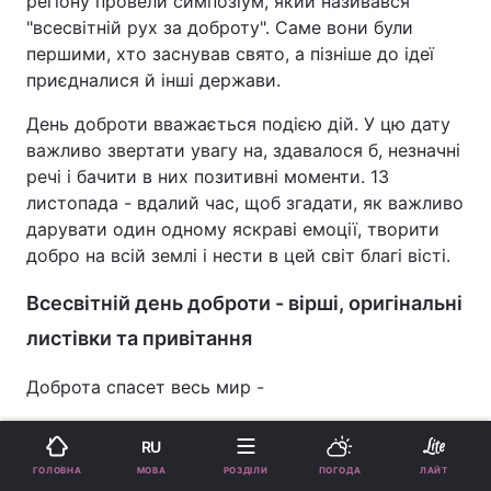
регіону провели симпозіум, який називався
"всесвітній рух за доброту". Саме вони були
першими, хто заснував свято, а пізніше до ідеї
приєдналися й інші держави.
День доброти вважається подією дій. У цю дату
важливо звертати увагу на, здавалося б, незначні
речі і бачити в них позитивні моменти. 13
листопада - вдалий час, щоб згадати, як важливо
дарувати один одному яскраві емоції, творити
добро на всій землі і нести в цей світ благі вісті.
Всесвітній день доброти - вірші, оригінальні
листівки та привітання
Доброта спасет весь мир -
Истина известная.
RU
В жизни серой и суровой,
МОВА
ГОЛОВНА
РОЗДІЛИ
ПОГОДА
ЛАЙТ