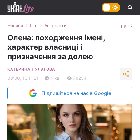
›
›
Новини
Lite
Астрологія
рус
Олена: походження імені,
характер власниці і
призначення за долею
КАТЕРИНА ПУЛАТОВА
09:00, 13.11.21
4 хв.
76254
Підпишіться на нас в Google