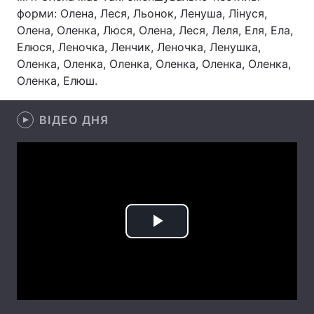
форми: Олена, Леся, Льонок, Ленуша, Лінуся,
Лонгріди
Олена, Оленка, Люся, Олена, Леся, Леля, Еля, Ела,
Елюся, Леночка, Ленчик, Леночка, Ленушка,
Оленка, Оленка, Оленка, Оленка, Оленка, Оленка,
Відео з Youtube
Статті
Оленка, Елюш.
Інтерв'ю
Думки
ВІДЕО ДНЯ
Архів
Вакансії
Контакти
Послуги
Play
Video