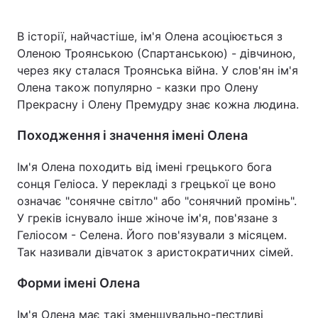
В історії, найчастіше, ім'я Олена асоціюється з
Оленою Троянською (Спартанською) - дівчиною,
Головна
Війна
через яку сталася Троянська війна. У слов'ян ім'я
Олена також популярно - казки про Олену
Україна
Політика
Прекрасну і Олену Премудру знає кожна людина.
Економіка
Світ
Походження і значення імені Олена
Спорт
Наука
Ім'я Олена походить від імені грецького бога
сонця Геліоса. У перекладі з грецької це воно
Техно і зв'язок
Лайт
означає "сонячне світло" або "сонячний промінь".
У греків існувало інше жіноче ім'я, пов'язане з
Зброя
Інциденти
Геліосом - Селена. Його пов'язували з місяцем.
Здоров'я
Туризм
Так називали дівчаток з аристократичних сімей.
Цікавинки
Погода
Форми імені Олена
Екологія
Регіони
Ім'я Олена має такі зменшувально-пестливі