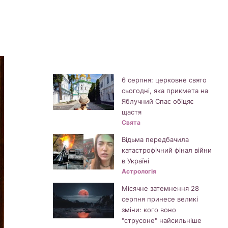
6 серпня: церковне свято
сьогодні, яка прикмета на
Яблучний Спас обіцяє
щастя
Свята
Відьма передбачила
катастрофічний фінал війни
в Україні
Астрологія
Місячне затемнення 28
серпня принесе великі
зміни: кого воно
"струсоне" найсильніше