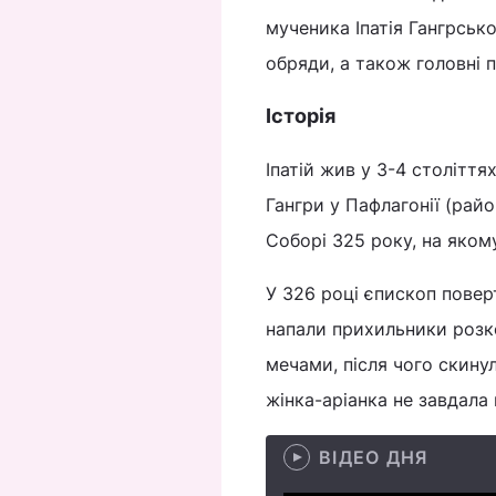
мученика Іпатія Гангрсько
обряди, а також головні 
Історія
Іпатій жив у 3-4 столітт
Гангри у Пафлагонії (райо
Соборі 325 року, на яком
У 326 році єпископ поверт
напали прихильники розко
мечами, після чого скинул
жінка-аріанка не завдала
ВІДЕО ДНЯ