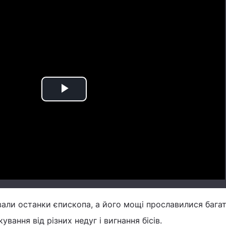
Play
Video
вали останки єпископа, а його мощі прославилися бага
ування від різних недуг і вигнання бісів.