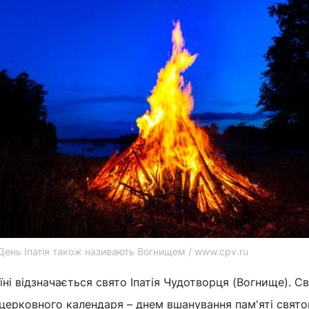
День Іпатія також називають Вогнищем / www.cpv.ru
раїні відзначається свято Іпатія Чудотворця (Вогнище). С
церковного календаря – днем вшанування пам'яті свято