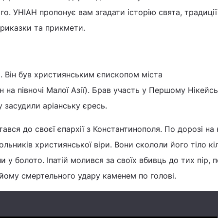
го. УНІАН пропонує вам згадати історію свята, традиції
приказки та прикмети.
ях. Він був християнським єпископом міста
н на півночі Малої Азії). Брав участь у Першому Нікейс
у засудили аріанську єресь.
ався до своєї єпархії з Константинополя. По дорозі на
льників християнської віри. Вони скололи його тіло кі
и у болото. Іпатій молився за своїх вбивць до тих пір, 
 йому смертельного удару каменем по голові.