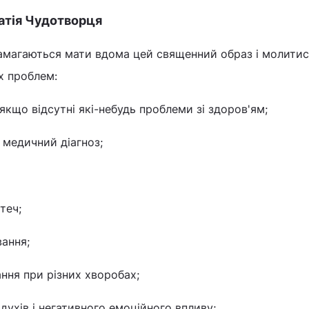
атія Чудотворця
амагаються мати вдома цей священний образ і молити
х проблем:
 якщо відсутні які-небудь проблеми зі здоров'ям;
к медичний діагноз;
теч;
вання;
ання при різних хворобах;
 духів і негативного емоційного впливу;