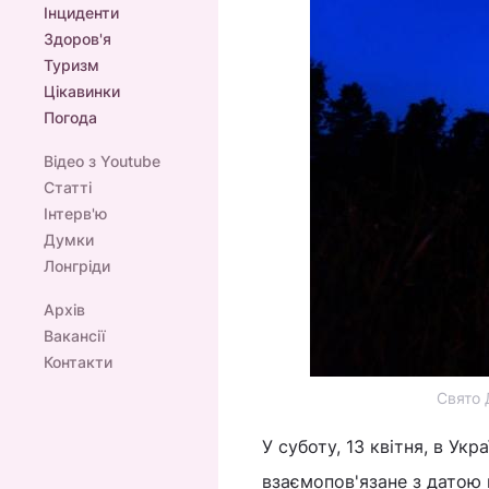
Інциденти
Здоров'я
Туризм
Цікавинки
Погода
Відео з Youtube
Статті
Інтерв'ю
Думки
Лонгріди
Архів
Вакансії
Контакти
Свято 
У суботу, 13 квітня, в Ук
взаємопов'язане з датою 