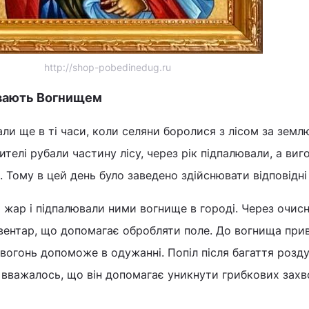
http://shop-pobedinedug.ru
ивають Вогнищем
али ще в ті часи, коли селяни боролися з лісом за земл
ителі рубали частину лісу, через рік підпалювали, а виг
 Тому в цей день було заведено здійснювати відповідні
і жар і підпалювали ними вогнище в городі. Через очис
нвентар, що допомагає обробляти поле. До вогнища при
 вогонь допоможе в одужанні. Попіл після багаття розд
, вважалось, що він допомагає уникнути грибкових зах