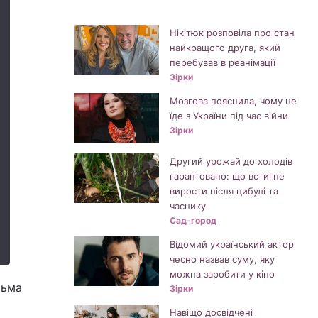
Нікітюк розповіла про стан
найкращого друга, який
перебував в реанімації
Зірки
Мозгова пояснила, чому не
їде з України під час війни
Зірки
Другий урожай до холодів
гарантовано: що встигне
вирости після цибулі та
часнику
Сад-город
Відомий український актор
чесно назвав суму, яку
можна заробити у кіно
тьма
Зірки
Навіщо досвідчені