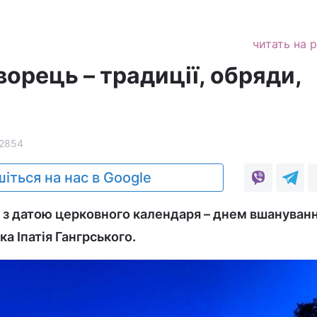
читать на 
ворець – традиції, обряди,
2854
іться на нас в Google
 з датою церковного календаря – днем вшануван
ка Іпатія Гангрського.