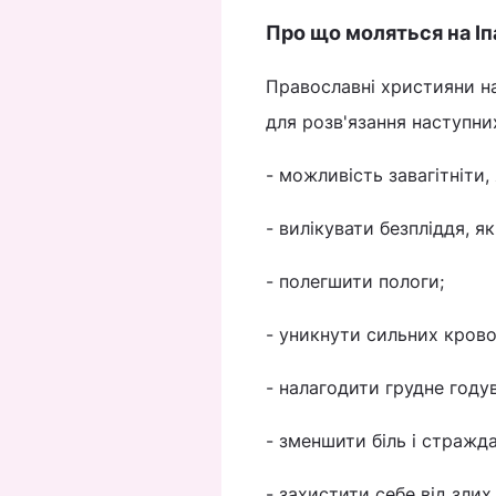
Про що моляться на Іп
Православні християни н
для розв'язання наступни
- можливість завагітніти,
- вилікувати безпліддя, я
- полегшити пологи;
- уникнути сильних крово
- налагодити грудне году
- зменшити біль і стражд
- захистити себе від злих