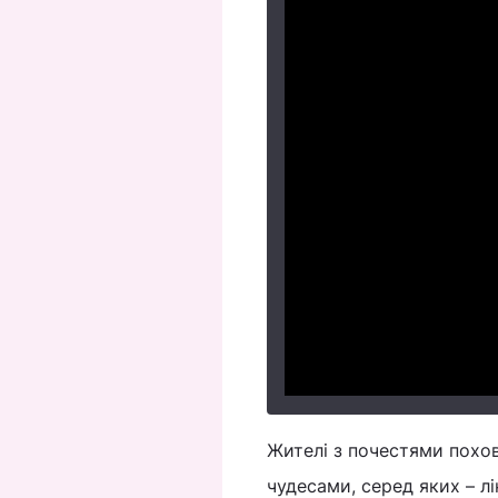
Жителі з почестями похо
чудесами, серед яких – лік