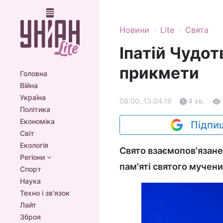
›
›
Новини
Lite
Свята
Іпатій Чудот
прикмети
Головна
Війна
Україна
08:00, 13.04.19
4 хв.
Політика
Економіка
Підпиш
Світ
Екологія
Свято взаємопов'язане
Регіони
пам'яті святого мучени
Спорт
Наука
Техно і зв'язок
Лайт
Зброя