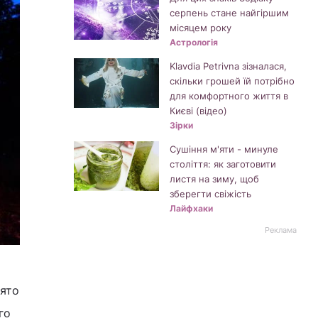
серпень стане найгіршим
місяцем року
Астрологія
Klavdia Petrivna зізналася,
скільки грошей їй потрібно
для комфортного життя в
Києві (відео)
Зірки
Сушіння м'яти - минуле
століття: як заготовити
листя на зиму, щоб
зберегти свіжість
Лайфхаки
Реклама
вято
го