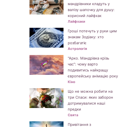
мандрівники кладуть у
валізу шапочку для душу:
корисний лайфхак
Лайфхаки
Гроші потечуть у руки цим
знакам Зодіаку: хто
розбагатіє
Астрологія
"Арко. Мандрівка крізь
час": чому варто
подивитись найкращу
європейську анімацію року
Кіно
Що не можна робити на
три Спаси: яких заборон
дотримувалися наші
предки
Свята
Привітання з