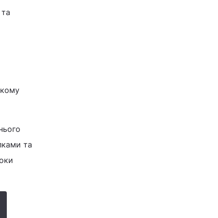
 та
ькому
 нього
лками та
поки