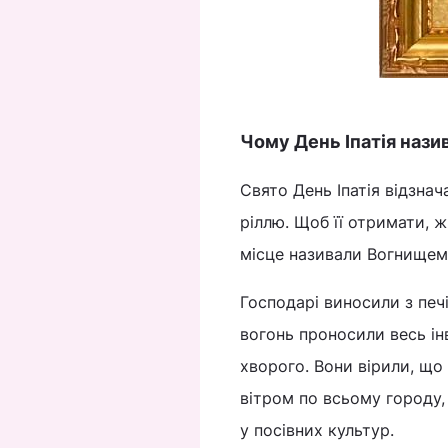
Чому День Іпатія наз
Свято День Іпатія відзнач
ріллю. Щоб її отримати, ж
місце називали Вогнищем.
Господарі виносили з печ
вогонь проносили весь і
хворого. Вони вірили, що
вітром по всьому городу
у посівних культур.