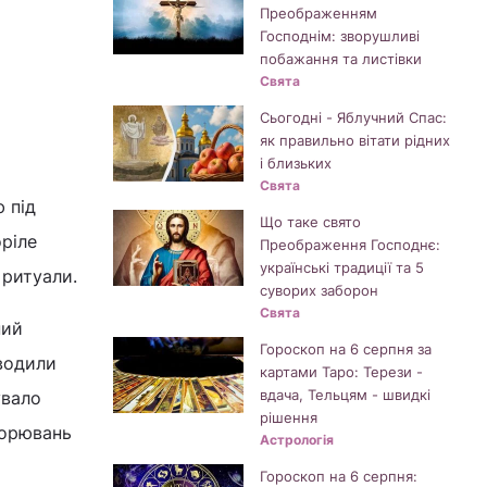
Преображенням
Господнім: зворушливі
побажання та листівки
Свята
Сьогодні - Яблучний Спас:
як правильно вітати рідних
і близьких
Свята
ю під
Що таке свято
оріле
Преображення Господнє:
українські традиції та 5
 ритуали.
суворих заборон
Свята
ний
Гороскоп на 6 серпня за
водили
картами Таро: Терези -
вдача, Тельцям - швидкі
увало
рішення
ворювань
Астрологія
Гороскоп на 6 серпня: