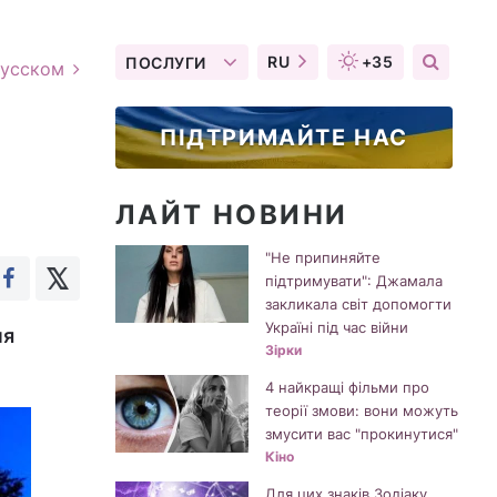
RU
+35
ПОСЛУГИ
русском
ПІДТРИМАЙТЕ НАС
ЛАЙТ НОВИНИ
"Не припиняйте
підтримувати": Джамала
закликала світ допомогти
Україні під час війни
ня
Зірки
4 найкращі фільми про
теорії змови: вони можуть
змусити вас "прокинутися"
Кіно
Для цих знаків Зодіаку