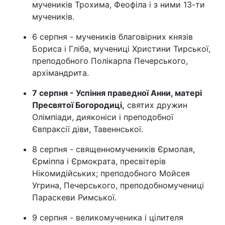
мучеників Трохима, Феофіла і з ними 13-ти
мучеників.
6 серпня - мучеників благовірних князів
Бориса і Гліба, мучениці Христини Тирської,
преподобного Полікарпа Печерського,
архімандрита.
7 серпня - Успіння праведної Анни, матері
Пресвятої Богородиці,
святих дружин
Олімпіади, дияконіси і преподобної
Євпраксії діви, Тавеннської.
8 серпня - священномучеників Єрмолая,
Єрміппа і Єрмократа, пресвітерів
Нікомидійських; преподобного Мойсея
Угрина, Печерського, преподобномучениці
Параскеви Римської.
9 серпня - великомученика і цілителя