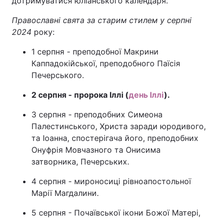
дотримуватися юліанського календаря.
Православні свята за старим стилем у серпні
2024
року:
1 серпня - преподобної Макрини
Каппадокійської, преподобного Паїсія
Печерського.
2 серпня - пророка Іллі (
день Іллі
).
3 серпня - преподобних Симеона
Палестинського, Христа заради юродивого,
та Іоанна, спостерігача його, преподобних
Онуфрія Мовчазного та Онисима
затворника, Печерських.
4 серпня - мироносиці рівноапостольної
Марії Магдалини.
5 серпня - Почаївської ікони Божої Матері,