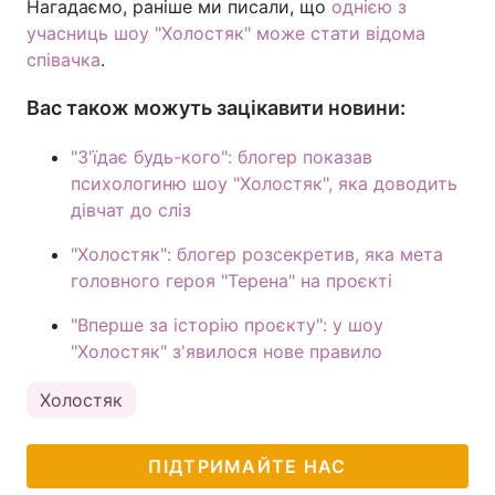
Нагадаємо, раніше ми писали, що
однією з
учасниць шоу "Холостяк" може стати відома
співачка
.
Вас також можуть зацікавити новини:
"З'їдає будь-кого": блогер показав
психологиню шоу "Холостяк", яка доводить
дівчат до сліз
"Холостяк": блогер розсекретив, яка мета
головного героя "Терена" на проєкті
"Вперше за історію проєкту": у шоу
"Холостяк" з'явилося нове правило
Холостяк
ПІДТРИМАЙТЕ НАС