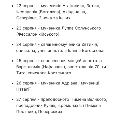
22 серпня - мучеників Агафоника, Зотіка,
Феопрепія (Боголєпа), Акіндіндіна,
Северіана, Зінона та інших.
23 серпня - мученика Луппа Солунського
(Фессалонікійського).
24 серпня - священномученика Євтихія,
єпископа, учня апостола Іоанна Богослова.
25 серпня - перенесення мощей апостола
Варфоломія (Нафанаїла), апостола від 70-ти
Тита, єпископа Критського.
26 серпня - мученика Адріана і мучениці
Наталії.
27 серпня - преподобного Пимена Великого,
преподобних Кукші, ієромонаха, і Пимена
Постника, Печерських.