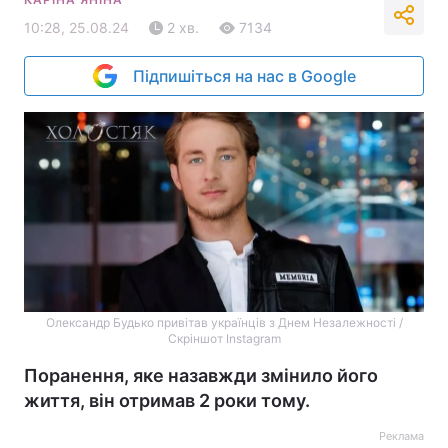
10:28, 25.08.24
2 хв.
7134
Підпишіться на нас в Google
Олександр Будько привітав українців з Днем Незалежності /
Скріншот Instagram
Поранення, яке назавжди змінило його
життя, він отримав 2 роки тому.
Реклама