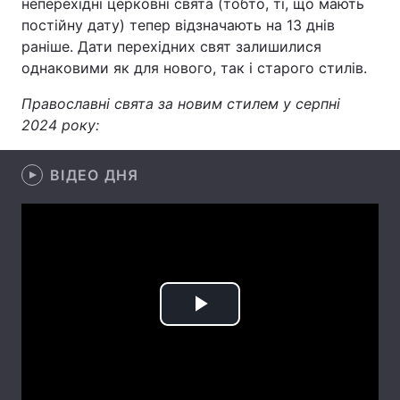
неперехідні церковні свята (тобто, ті, що мають
постійну дату) тепер відзначають на 13 днів
Лонгріди
раніше. Дати перехідних свят залишилися
однаковими як для нового, так і старого стилів.
Відео з Youtube
Статті
Православні свята за новим стилем у серпні
Інтерв'ю
Думки
2024 року:
Архів
Вакансії
ВІДЕО ДНЯ
Контакти
Послуги
Play
Video