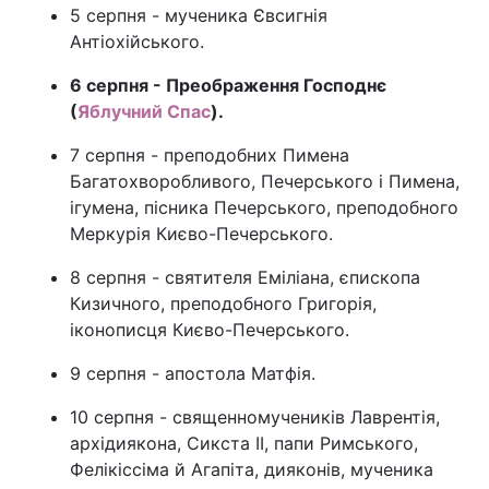
5 серпня - мученика Євсигнія
Антіохійського.
6 серпня - Преображення Господнє
(
Яблучний Спас
).
7 серпня - преподобних Пимена
Багатохворобливого, Печерського і Пимена,
ігумена, пісника Печерського, преподобного
Меркурія Києво-Печерського.
8 серпня - святителя Еміліана, єпископа
Кизичного, преподобного Григорія,
іконописця Києво-Печерського.
9 серпня - апостола Матфія.
10 серпня - священномучеників Лаврентія,
архідиякона, Сикста II, папи Римського,
Фелікіссіма й Агапіта, дияконів, мученика