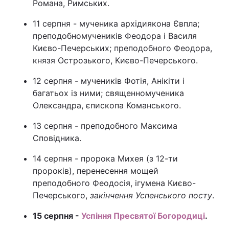
Романа, Римських.
11 серпня - мученика архідиякона Євпла;
преподобномучеників Феодора і Василя
Києво-Печерських; преподобного Феодора,
князя Острозького, Києво-Печерського.
12 серпня - мучеників Фотія, Анікіти і
багатьох із ними; священномученика
Олександра, єпископа Команського.
13 серпня - преподобного Максима
Сповідника.
14 серпня - пророка Михея (з 12-ти
пророків), перенесення мощей
преподобного Феодосія, ігумена Києво-
Печерського,
закінчення Успенського посту
.
15 серпня -
Успіння Пресвятої Богородиці
.