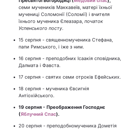
Пресвятої Богородиці (
Медовий спас
),
семи мучеників Маккавеїв, матері їхньої
мучениці Соломонії (Соломії) і вчителя
їхнього мученика Єлеазара,
початок
Успенського посту
.
15 серпня - священномученика Стефана,
папи Римського, і іже з ним.
16 серпня - преподобних Ісаакія сповідника,
Далмата і Фавста.
17 серпня - святих семи отроків Ефейських.
18 серпня - мученика Євсигнія
Антіохійського.
19 серпня - Преображення Господнє
(
Яблучний Спас
).
20 серпня - преподобномученика Дометія