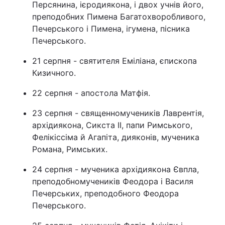
Персянина, ієродиякона, і двох учнів його,
преподобних Пимена Багатохворобливого,
Печерського і Пимена, ігумена, пісника
Печерського.
21 серпня - святителя Еміліана, єпископа
Кизичного.
22 серпня - апостола Матфія.
23 серпня - священномучеників Лаврентія,
архідиякона, Сикста II, папи Римського,
Фелікіссіма й Агапіта, дияконів, мученика
Романа, Римських.
24 серпня - мученика архідиякона Євпла,
преподобномучеників Феодора і Василя
Печерських, преподобного Феодора
Печерського.