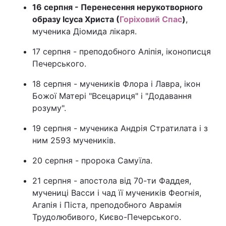
16 серпня - Перенесення нерукотворного
образу Ісуса Христа (
Горіховий Спас
)
,
мученика Діомида лікаря.
17 серпня - преподобного Аліпія, іконописця
Печерського.
18 серпня - мучеників Флора і Лавра, ікон
Божої Матері "Всецариця" і "Додавання
розуму".
19 серпня - мученика Андрія Стратилата і з
ним 2593 мучеників.
20 серпня - пророка Самуїла.
21 серпня - апостола від 70-ти Фаддея,
мучениці Васси і чад її мучеників Феогнія,
Агапія і Піста, преподобного Аврамія
Трудолюбивого, Києво-Печерського.