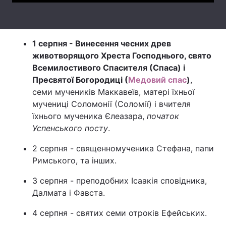
Тема оформлення
1 серпня - Винесення чесних древ
животворящого Хреста Господнього, свято
Всемилостивого Спасителя (Спаса) і
Пресвятої Богородиці (
Медовий спас
)
,
семи мучеників Маккавеїв, матері їхньої
мучениці Соломонії (Соломії) і вчителя
їхнього мученика Єлеазара,
початок
Успенського посту
.
2 серпня - священномученика Стефана, папи
Римського, та інших.
3 серпня - преподобних Ісаакія сповідника,
Далмата і Фавста.
4 серпня - святих семи отроків Ефейських.