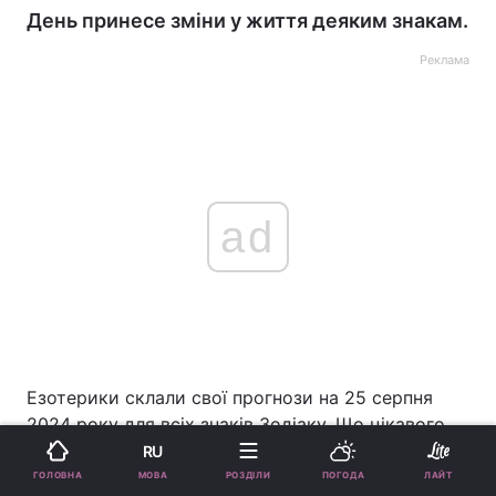
День принесе зміни у життя деяким знакам.
Реклама
ad
Езотерики склали свої прогнози на 25 серпня
2024 року для всіх знаків Зодіаку. Що цікавого
відбудеться у кінці тижня – читайте далі.
RU
МОВА
ГОЛОВНА
РОЗДІЛИ
ПОГОДА
ЛАЙТ
Овен