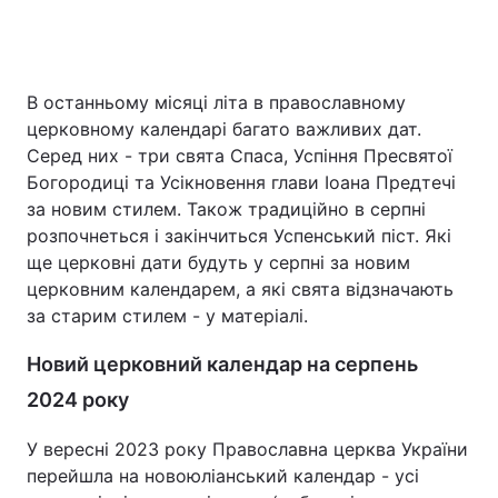
Головна
Війна
В останньому місяці літа в православному
церковному календарі багато важливих дат.
Україна
Політика
Серед них - три свята Спаса, Успіння Пресвятої
Богородиці та Усікновення глави Іоана Предтечі
Економіка
Світ
за новим стилем. Також традиційно в серпні
розпочнеться і закінчиться Успенський піст. Які
Спорт
Наука
ще церковні дати будуть у серпні за новим
церковним календарем, а які свята відзначають
Техно і зв'язок
Лайт
за старим стилем - у матеріалі.
Зброя
Інциденти
Новий церковний календар на серпень
Здоров'я
Туризм
2024 року
Цікавинки
Погода
У вересні 2023 року Православна церква України
перейшла на новоюліанський календар - усі
Екологія
Регіони