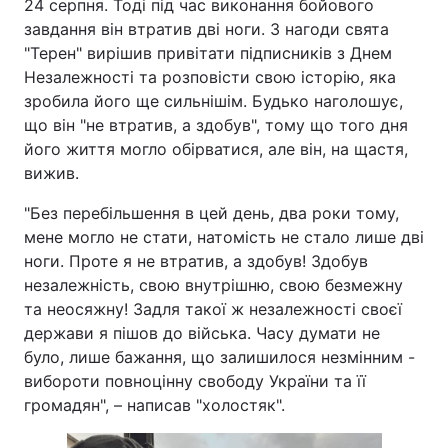
24 серпня. Тоді під час виконання бойового
завдання він втратив дві ноги. З нагоди свята
"Терен" вирішив привітати підписників з Днем
Незалежності та розповісти свою історію, яка
зробила його ще сильнішім. Будько наголошує,
що він "не втратив, а здобув", тому що того дня
його життя могло обірватися, але він, на щастя,
вижив.
"Без перебільшення в цей день, два роки тому,
мене могло не стати, натомість не стало лише дві
ноги. Проте я не втратив, а здобув! Здобув
незалежність, свою внутрішню, свою безмежну
та неосяжну! Задля такої ж незалежності своєї
держави я пішов до війська. Часу думати не
було, лише бажання, що залишилося незмінним -
вибороти повноцінну свободу України та її
громадян", – написав "холостяк".