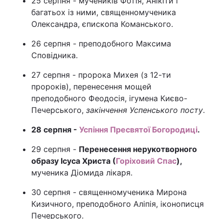
25 серпня - мучеників Фотія, Анікіти і
багатьох із ними, священномученика
Олександра, єпископа Команського.
26 серпня - преподобного Максима
Сповідника.
27 серпня - пророка Михея (з 12-ти
пророків), перенесення мощей
преподобного Феодосія, ігумена Києво-
Печерського,
закінчення Успенського посту
.
28 серпня -
Успіння Пресвятої Богородиці
.
29 серпня -
Перенесення нерукотворного
образу Ісуса Христа (
Горіховий Спас
),
мученика Діомида лікаря.
30 серпня - священномученика Мирона
Кизичного, преподобного Аліпія, іконописця
Печерського.