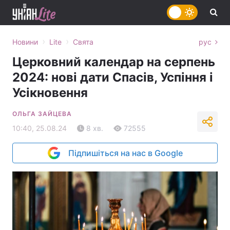
›
›
Новини
Lite
Свята
рус
Церковний календар на серпень
2024: нові дати Спасів, Успіння і
Усікновення
ОЛЬГА ЗАЙЦЕВА
10:40, 25.08.24
8 хв.
72555
Підпишіться на нас в Google