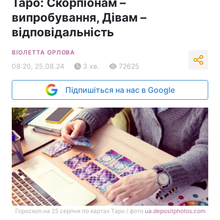
Таро: Скорпіонам –
випробування, Дівам –
відповідальність
ВІОЛЕТТА ОРЛОВА
08:20, 25.08.24
3 хв.
72625
Підпишіться на нас в Google
Гороскоп на 25 серпня по картах Таро / фото
ua.depositphotos.com