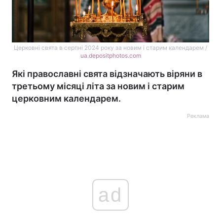
Церковні свята в серпні 2024 року за новим і старим календарем /
ua.depositphotos.com
Які православні свята відзначають віряни в
третьому місяці літа за новим і старим
церковним календарем.
Реклама
ad