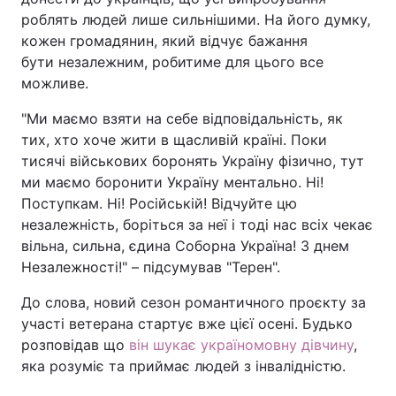
роблять людей лише сильнішими. На його думку,
кожен громадянин, який відчує бажання
бути незалежним, робитиме для цього все
можливе.
"Ми маємо взяти на себе відповідальність, як
тих, хто хоче жити в щасливій країні. Поки
тисячі військових боронять Україну фізично, тут
ми маємо боронити Україну ментально. Ні!
Поступкам. Ні! Російській! Відчуйте цю
незалежність, боріться за неї і тоді нас всіх чекає
вільна, сильна, єдина Соборна Україна! З днем
Незалежності!" – підсумував "Терен".
До слова, новий сезон романтичного проєкту за
участі ветерана стартує вже цієї осені. Будько
розповідав що
він шукає україномовну дівчину
,
яка розуміє та приймає людей з інвалідністю.