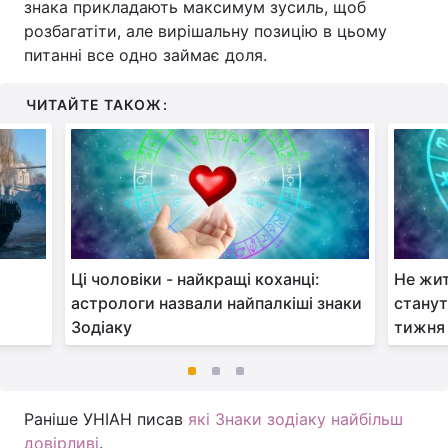
знака прикладають максимум зусиль, щоб
розбагатіти, але вирішальну позицію в цьому
питанні все одно займає доля.
ЧИТАЙТЕ ТАКОЖ:
Ці чоловіки - найкращі коханці:
Не жит
астрологи назвали найпалкіші знаки
стану
Зодіаку
тижня
Раніше УНІАН писав
які Знаки зодіаку найбільш
довірливі
.