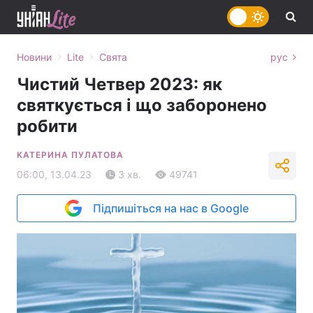
›
›
Новини
Lite
Свята
рус
Чистий Четвер 2023: як
святкується і що заборонено
робити
КАТЕРИНА ПУЛАТОВА
06:00, 13.04.23
3 хв.
49741
Підпишіться на нас в Google