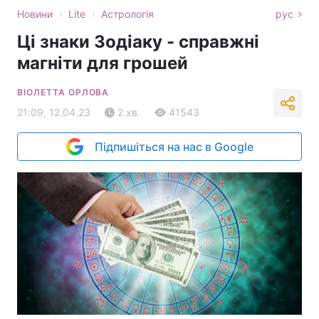
›
›
Новини
Lite
Астрологія
рус
Ці знаки Зодіаку - справжні
магніти для грошей
ВІОЛЕТТА ОРЛОВА
21:09, 12.04.23
2 хв.
41543
Підпишіться на нас в Google