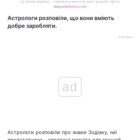
Ці знаки зодіаку - справжні магніти для грошей / фото
depositphotos.com
Астрологи розповіли, що вони вміють
добре заробляти.
Реклама
ad
Астрологи розповіли про знаки Зодіаку, чиї
представники - справжні магніти для грошей.