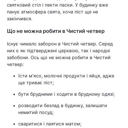
святковий стіл і пекти паски. У будинку вже
панує атмосфера свята, хоча піст ще не
закінчився.
Що не можна робити в Чистий четвер
Існує чимало заборон в Чистий четвер. Серед
них є як підтверджені церквою, так і народні
забобони. Ось що не можна робити в Чистий
четвер:
їсти м'ясо, молочні продукти і яйця, адже
ще триває піст;
бути брудними і ходити в брудному одязі;
розводити безлад в будинку, залишати
немитий посуд;
сваритися і лаятися матом;