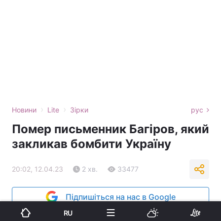
›
›
Новини
Lite
Зірки
рус
Помер письменник Багіров, який
закликав бомбити Україну
20:02, 12.04.23
2 хв.
33477
Підпишіться на нас в Google
RU