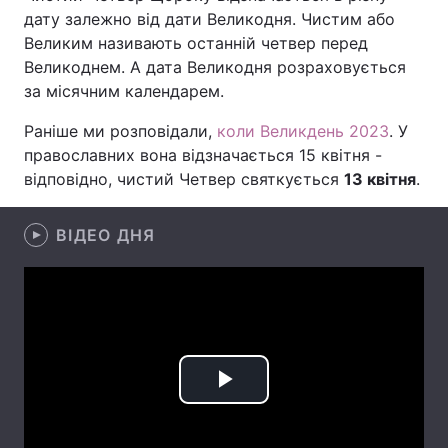
дату залежно від дати Великодня. Чистим або
Лонгріди
Великим називають останній четвер перед
Великоднем. А дата Великодня розраховується
за місячним календарем.
Відео з Youtube
Статті
Раніше ми розповідали,
коли Великдень 2023
. У
Інтерв'ю
Думки
православних вона відзначається 15 квітня -
відповідно, чистий Четвер святкується
13 квітня
.
Архів
Вакансії
Контакти
ВІДЕО ДНЯ
Послуги
Play
Video