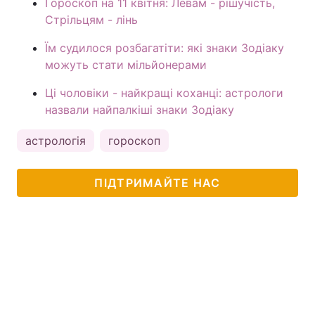
Гороскоп на 11 квітня: Левам - рішучість,
Стрільцям - лінь
Їм судилося розбагатіти: які знаки Зодіаку
можуть стати мільйонерами
Ці чоловіки - найкращі коханці: астрологи
назвали найпалкіші знаки Зодіаку
астрологія
гороскоп
ПІДТРИМАЙТЕ НАС