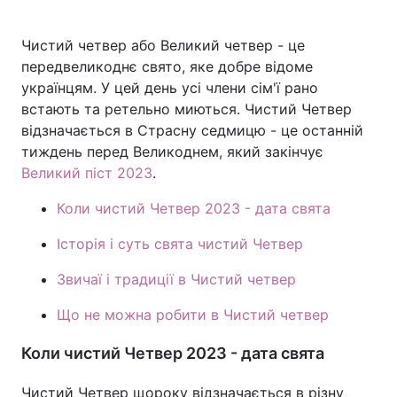
Чистий четвер або Великий четвер - це
передвеликоднє свято, яке добре відоме
Головна
Війна
українцям. У цей день усі члени сім'ї рано
встають та ретельно миються. Чистий Четвер
Україна
Політика
відзначається в Страсну седмицю - це останній
тиждень перед Великоднем, який закінчує
Економіка
Світ
Великий піст 2023
.
Спорт
Наука
Коли чистий Четвер 2023 - дата свята
Техно і зв'язок
Лайт
Історія і суть свята чистий Четвер
Зброя
Інциденти
Звичаї і традиції в Чистий четвер
Здоров'я
Туризм
Що не можна робити в Чистий четвер
Цікавинки
Погода
Коли чистий Четвер 2023 - дата свята
Екологія
Регіони
Чистий Четвер щороку відзначається в різну