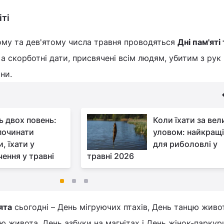
іті
ому та дев'ятому числа травня проводяться
Дні пам'яті 
, а скорботні дати, присвячені всім людям, убитим з рук
йни.
ь двох повень:
Коли їхати за ве
починати
уловом: найкращі
, їхати у
для риболовлі у
чення у травні
травні 2026
ята
сьогодні – День мігруючих птахів, День танцю живо
нцю живота, День азбуки на магнітах і День жінок-парку