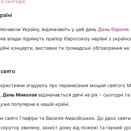
и сьогодні
раїні
включаючи Україну, відзначають у цей день
День Європи
.
ганів влади піднімуть прапор Євросоюзу нарівні з українс
ійні концерти, виставки та громадські обговорення на
 свято
християни згадують про перенесення мощей святого 
,
День Миколая
відзначається двічі на рік – сьогодні та
дуже популярне в нашій країні.
і свято Глафіри та Василія Амасійських. До двох святи
скрутну хвилину, захист дому від пожежі та гарний ур