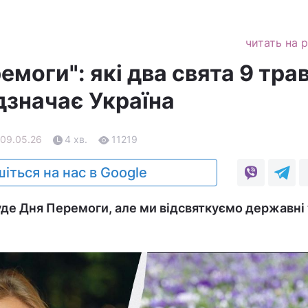
читать на 
емоги": які два свята 9 тра
дзначає Україна
 09.05.26
4 хв.
11219
іться на нас в Google
буде Дня Перемоги, але ми відсвяткуємо державні