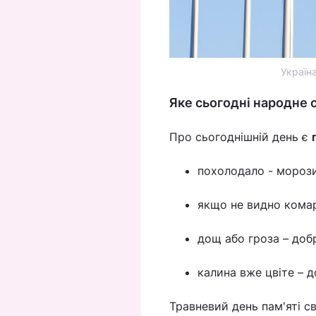
Україн
Яке сьогодні народне 
Про сьогоднішній день є
похолодало - мороз
якщо не видно комарів
дощ або гроза – доб
калина вже цвіте – до
Травневий день пам'яті 