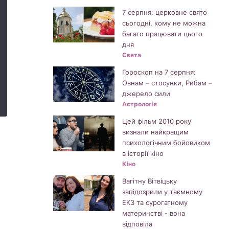
7 серпня: церковне свято
сьогодні, кому не можна
багато працювати цього
дня
Свята
Гороскоп на 7 серпня:
Овнам – стосунки, Рибам –
джерело сили
Астрологія
Цей фільм 2010 року
визнали найкращим
психологічним бойовиком
в історії кіно
Кіно
Вагітну Вітвіцьку
запідозрили у таємному
ЕКЗ та сурогатному
материнстві - вона
відповіла