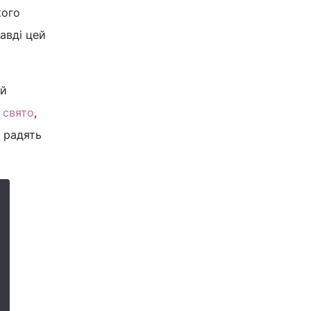
кого
авді цей
ий
 свято
,
я радять