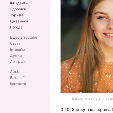
Інциденти
Здоров'я
Туризм
Цікавинки
Погода
Відео з Youtube
Статті
Інтерв'ю
Думки
Лонгріди
Архів
Вакансії
Контакти
Багато українців плута
З 2023 року наша країна 