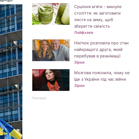
Сушіння м'яти - минуле
століття: як заготовити
листя на зиму, щоб
зберегти свіжість
Лайфхаки
Нікітюк розповіла про стан
найкращого друга, який
перебував в реанімації
Зірки
Мозгова пояснила, чому не
їде з України під час війни
Зірки
Реклама