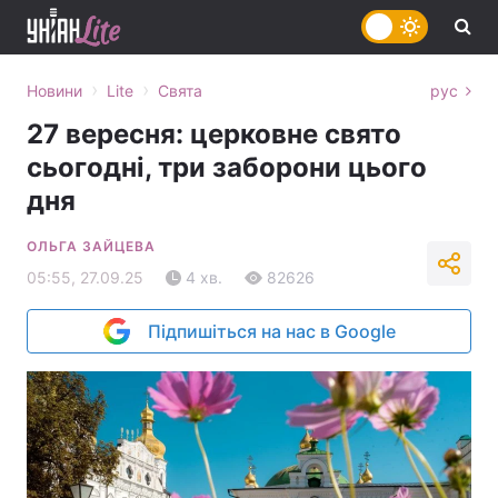
›
›
Новини
Lite
Свята
рус
27 вересня: церковне свято
сьогодні, три заборони цього
дня
ОЛЬГА ЗАЙЦЕВА
05:55, 27.09.25
4 хв.
82626
Підпишіться на нас в Google