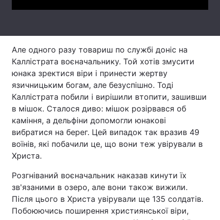
Тема оформлення
Але одного разу товариш по службі доніс на
Каллістрата воєначальнику. Той хотів змусити
юнака зректися віри і принести жертву
язичницьким богам, але безуспішно. Тоді
Каллістрата побили і вирішили втопити, зашивши
в мішок. Сталося диво: мішок розірвався об
каміння, а дельфіни допомогли юнакові
вибратися на берег. Цей випадок так вразив 49
воїнів, які побачили це, що вони теж увірували в
Христа.
Розгніваний воєначальник наказав кинути їх
зв'язаними в озеро, але вони також вижили.
Після цього в Христа увірували ще 135 солдатів.
Побоюючись поширення християнської віри,