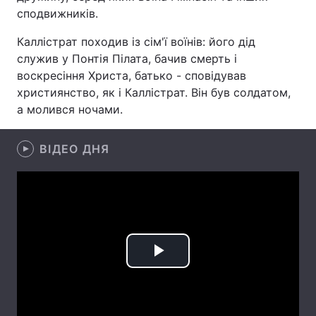
сподвижників.
Лонгріди
Каллістрат походив із сім'ї воїнів: його дід
служив у Понтія Пілата, бачив смерть і
Відео з Youtube
Статті
воскресіння Христа, батько - сповідував
християнство, як і Каллістрат. Він був солдатом,
Інтерв'ю
Думки
а молився ночами.
Архів
Вакансії
ВІДЕО ДНЯ
Контакти
Послуги
Play
Video