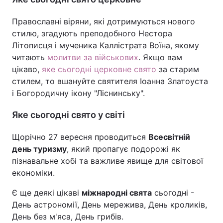
Православні віряни, які дотримуються нового
стилю, згадують преподобного Нестора
Літописця і мученика Каллістрата Воїна, якому
читають
молитви за військових
. Якщо вам
цікаво,
яке сьогодні церковне свято
за старим
стилем, то вшануйте святителя Іоанна Златоуста
і Богородичну ікону "Ліснинську".
Яке сьогодні свято у світі
Щорічно 27 вересня проводиться
Всесвітній
день туризму
, який пропагує подорожі як
пізнавальне хобі та важливе явище для світової
економіки.
Є ще деякі цікаві
міжнародні свята
сьогодні -
День астрономії, День мережива, День кроликів,
День без м'яса, День грибів.