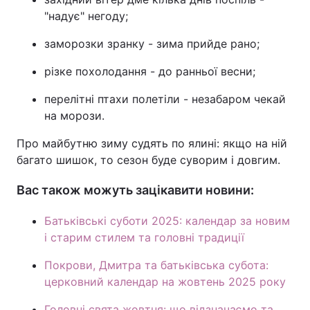
"надує" негоду;
заморозки зранку - зима прийде рано;
різке похолодання - до ранньої весни;
перелітні птахи полетіли - незабаром чекай
на морози.
Про майбутню зиму судять по ялині: якщо на ній
багато шишок, то сезон буде суворим і довгим.
Вас також можуть зацікавити новини:
Батьківські суботи 2025: календар за новим
і старим стилем та головні традиції
Покрови, Дмитра та батьківська субота:
церковний календар на жовтень 2025 року
Головні свята жовтня: що відзначаємо та