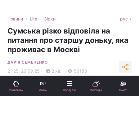
›
›
Новини
Lite
Зірки
рус
Сумська різко відповіла на
питання про старшу доньку, яка
проживає в Москві
ДАР'Я СЕМЕНЕНКО
21:25, 26.09.25
2 хв.
56188
RU
Підпишіться на нас в Google
МОВА
ГОЛОВНА
РОЗДІЛИ
ПОГОДА
ЛАЙТ