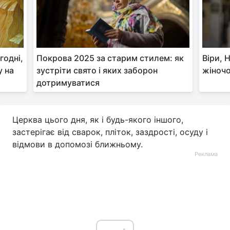
годні,
Покрова 2025 за старим стилем: як
Віри, 
у на
зустріти свято і яких заборон
жіночо
дотримуватися
Церква цього дня, як і будь-якого іншого,
застерігає від сварок, пліток, заздрості, осуду і
відмови в допомозі ближньому.
Реклама