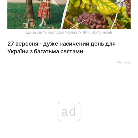
Що за свято сьогодні / колаж УНІАН, фото pexels
27 вересня - дуже насичений день для
України з багатьма святами.
Реклама
ad