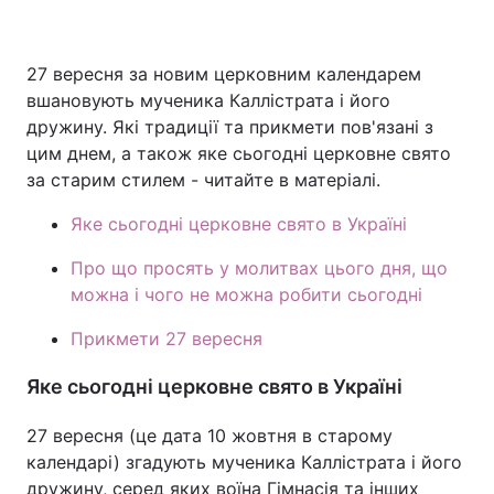
27 вересня за новим церковним календарем
Головна
Війна
вшановують мученика Каллістрата і його
дружину. Які традиції та прикмети пов'язані з
Україна
Політика
цим днем, а також яке сьогодні церковне свято
за старим стилем - читайте в матеріалі.
Економіка
Світ
Яке сьогодні церковне свято в Україні
Спорт
Наука
Про що просять у молитвах цього дня, що
Техно і зв'язок
Лайт
можна і чого не можна робити сьогодні
Зброя
Прикмети 27 вересня
Інциденти
Яке сьогодні церковне свято в Україні
Здоров'я
Туризм
27 вересня (це дата 10 жовтня в старому
Цікавинки
Погода
календарі) згадують мученика Каллістрата і його
Екологія
Регіони
дружину, серед яких воїна Гімнасія та інших