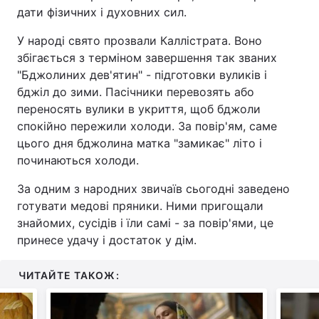
дати фізичних і духовних сил.
У народі свято прозвали Каллістрата. Воно
збігається з терміном завершення так званих
"Бджолиних дев'ятин" - підготовки вуликів і
бджіл до зими. Пасічники перевозять або
переносять вулики в укриття, щоб бджоли
спокійно пережили холоди. За повір'ям, саме
цього дня бджолина матка "замикає" літо і
починаються холоди.
За одним з народних звичаїв сьогодні заведено
готувати медові пряники. Ними пригощали
знайомих, сусідів і їли самі - за повір'ями, це
принесе удачу і достаток у дім.
ЧИТАЙТЕ ТАКОЖ: