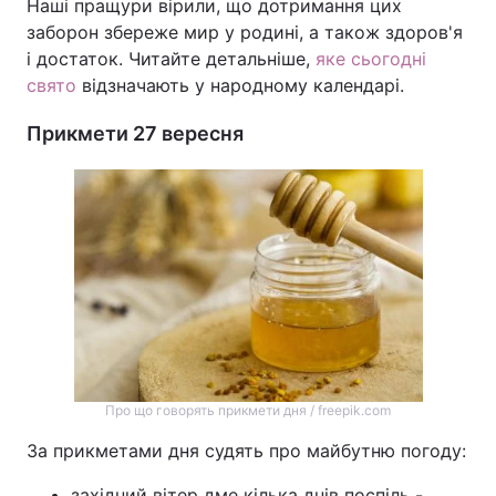
Наші пращури вірили, що дотримання цих
заборон збереже мир у родині, а також здоров'я
і достаток. Читайте детальніше,
яке сьогодні
свято
відзначають у народному календарі.
Прикмети 27 вересня
Про що говорять прикмети дня / freepik.com
За прикметами дня судять про майбутню погоду:
західний вітер дме кілька днів поспіль -