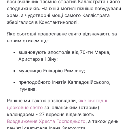
воєначальник таємно стратив Каллістрата і його
сподвижників. На їхній могилі пізніше побудували
храм, а чудотворні мощі самого Каллістрата
зберігалися в Константинополі.
Яке сьогодні православне свято відзначають за
новим стилем ще:
вшановують апостолів від 70-ти Марка,
Аристарха і Зіну;
мученицю Епіхарію Римську;
преподобного Ігнатія Каппадокійського,
ігумена.
Раніше ми також розповідали,
яке сьогодні
церковне свято
за юліанським (старим)
календарем - 27 вересня відзначають
Воздвиження Хреста Господнього
, а також день
пам'яті святителя Іоана Златоуста.