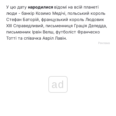
У цю дату
народилися
відомі на всій планеті
люди - банкір Козимо Медічі, польський король
Стефан Баторій, французький король Людовик
XIII Справедливий, письменниця Грація Деледда,
письменник Ірвін Велш, футболіст Франческо
Тотті та співачка Авріл Лавін.
Реклама
ad