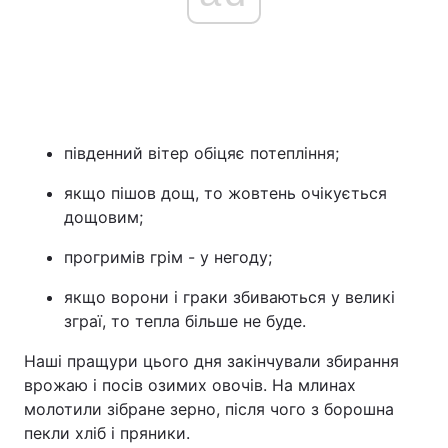
південний вітер обіцяє потепління;
якщо пішов дощ, то жовтень очікується
дощовим;
прогримів грім - у негоду;
якщо ворони і граки збиваються у великі
зграї, то тепла більше не буде.
Наші пращури цього дня закінчували збирання
врожаю і посів озимих овочів. На млинах
молотили зібране зерно, після чого з борошна
пекли хліб і пряники.