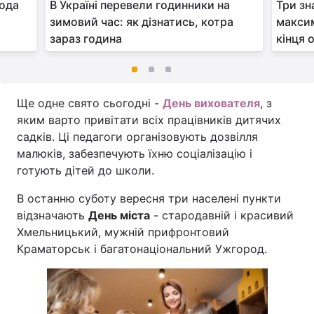
года
В Україні перевели годинники на
Три зн
зимовий час: як дізнатись, котра
максим
зараз година
кінця 
Ще одне свято сьогодні -
День вихователя
, з
яким варто привітати всіх працівників дитячих
садків. Ці педагоги організовують дозвілля
малюків, забезпечують їхню соціалізацію і
готують дітей до школи.
В останню суботу вересня три населені пункти
відзначають
День міста
- стародавній і красивий
Хмельницький, мужній прифронтовий
Краматорськ і багатонаціональний Ужгород.