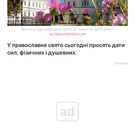
Яке сьогодні церковне свято 27 вересня 2025 року /
ua.depositphotos.com
У православне свято сьогодні просять дати
сил, фізичних і душевних.
Реклама
ad