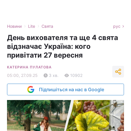
›
›
Новини
Lite
Свята
рус
День вихователя та ще 4 свята
відзначає Україна: кого
привітати 27 вересня
КАТЕРИНА ПУЛАТОВА
05:00, 27.09.25
3 хв.
10902
Підпишіться на нас в Google