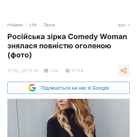
›
›
Новини
Lite
Зірки
рус
Російська зірка Comedy Woman
знялася повністю оголеною
(фото)
15:20, 23.10.19
1 хв.
31119
Підпишіться на нас в Google