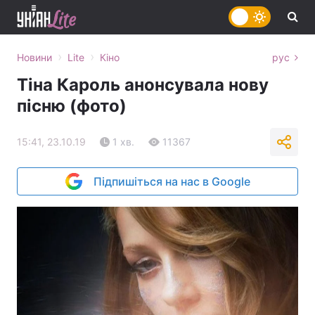
›
›
Новини
Lite
Кіно
рус
Тіна Кароль анонсувала нову
пісню (фото)
15:41, 23.10.19
1 хв.
11367
Підпишіться на нас в Google