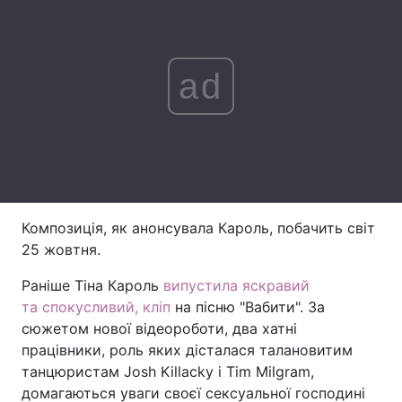
Лонгріди
ad
Відео з Youtube
Статті
Інтерв'ю
Думки
Архів
Вакансії
Контакти
Композиція, як анонсувала Кароль, побачить світ
Послуги
25 жовтня.
Раніше Тіна Кароль
випустила яскравий
та спокусливий, кліп
на пісню "Вабити". За
сюжетом нової відеороботи, два хатні
працівники, роль яких дісталася талановитим
танцюристам Josh Killacky і Tim Milgram,
домагаються уваги своєї сексуальної господині