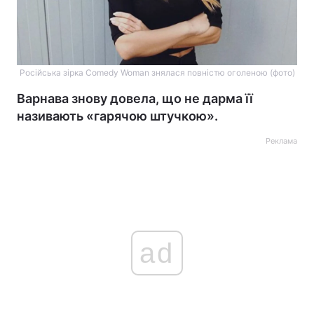
Російська зірка Comedy Woman знялася повністю оголеною (фото)
Варнава знову довела, що не дарма її
називають «гарячою штучкою».
Реклама
ad