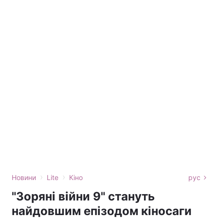
›
›
Новини
Lite
Кіно
рус
"Зоряні війни 9" стануть
найдовшим епізодом кіносаги