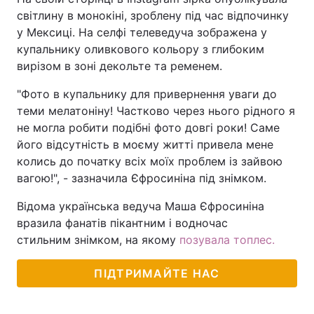
світлину в монокіні, зроблену під час відпочинку
у Мексиці. На селфі телеведуча зображена у
купальнику оливкового кольору з глибоким
вирізом в зоні декольте та ременем.
"Фото в купальнику для привернення уваги до
теми мелатоніну! Частково через нього рідного я
не могла робити подібні фото довгі роки! Саме
його відсутність в моєму житті привела мене
колись до початку всіх моїх проблем із зайвою
вагою!", - зазначила Єфросиніна під знімком.
Відома українська ведуча Маша Єфросиніна
вразила фанатів пікантним і водночас
стильним знімком, на якому
позувала топлес.
ПІДТРИМАЙТЕ НАС