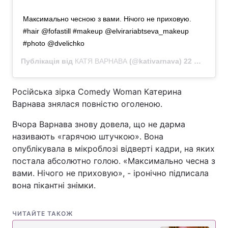
Максимально чесною з вами. Нічого не приховую.
#hair @fofastill #makeup @elvirariabtseva_makeup
#photo @dvelichko
Публікація від
КАТЯ ВАРНАВА
(@kativarnava)
22 Жов 2019 о 7:11 PDT
Російська зірка Comedy Woman Катерина
Варнава знялася повністю оголеною.
Вчора Варнава знову довела, що не дарма
називають «гарячою штучкою». Вона
опублікувала в мікроблозі відверті кадри, на яких
постала абсолютно голою. «Максимально чесна з
вами. Нічого не приховую», - іронічно підписала
вона пікантні знімки.
ЧИТАЙТЕ ТАКОЖ