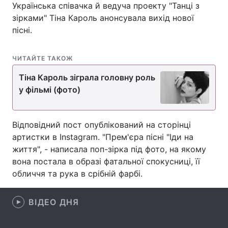
Українська співачка й ведуча проекту "Танці з
зірками" Тіна Кароль анонсувала вихід нової
пісні.
Головна
Війна
ЧИТАЙТЕ ТАКОЖ
Україна
Політика
Тіна Кароль зіграла головну роль
Економіка
Світ
у фільмі (фото)
Спорт
Наука
Відповідний пост опублікований на сторінці
Техно і зв'язок
Лайт
артистки в Instagram. "Прем'єра пісні "Іди на
життя", - написала поп-зірка під фото, на якому
Зброя
Інциденти
вона постала в образі фатальної спокусниці, її
обличчя та рука в срібній фарбі.
Здоров'я
Туризм
Цікавинки
Погода
ВІДЕО ДНЯ
Екологія
Регіони