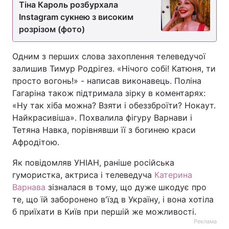
Тіна Кароль розбурхала
Instagram сукнею з високим
розрізом (фото)
Одним з перших слова захоплення телеведучої
залишив Тимур Родрігез. «Нічого собі! Катюня, ти
просто вогонь!» - написав виконавець. Поліна
Гагаріна також підтримала зірку в коментарях:
«Ну так хіба можна? Взяти і обеззброїти? Нокаут.
Найкрасивіша». Похвалила фігуру Варнави і
Тетяна Навка, порівнявши її з богинею краси
Афродітою.
Як повідомляв УНІАН, раніше російська
гумористка, актриса і телеведуча
Катерина
Варнава
зізналася в тому, що дуже шкодує про
те, що їй заборонено в'їзд в Україну, і вона хотіла
б приїхати в Київ при першій же можливості.
Реклама