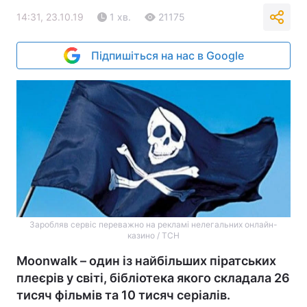
14:31, 23.10.19
1 хв.
21175
Підпишіться на нас в Google
Заробляв сервіс переважно на рекламі нелегальних онлайн-
казино / ТСН
Moonwalk – один із найбільших піратських
плеєрів у світі, бібліотека якого складала 26
тисяч фільмів та 10 тисяч серіалів.