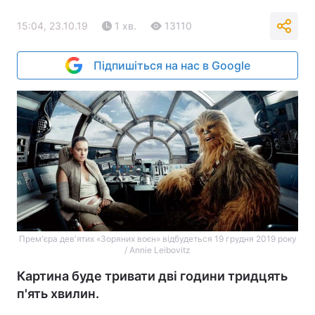
15:04, 23.10.19
1 хв.
13110
Підпишіться на нас в Google
Прем'єра дев'ятих «Зоряних воєн» відбудеться 19 грудня 2019 року
/ Annie Leibovitz
Картина буде тривати дві години тридцять
п'ять хвилин.