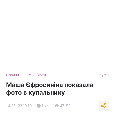
›
›
Новини
Lite
Зірки
рус
Маша Єфросиніна показала
фото в купальнику
14:25, 23.10.19
1 хв.
47189