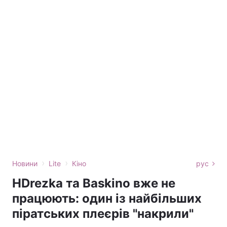
›
›
Новини
Lite
Кіно
рус
HDrezka та Baskino вже не
працюють: один із найбільших
піратських плеєрів "накрили"