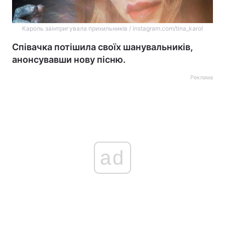
Кароль заінтригувала прихильників / instagram.com/tina_karol
Співачка потішила своїх шанувальників,
анонсувавши нову пісню.
Реклама
ad