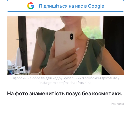
Підпишіться на нас в Google
Єфросиніна обрала для кадру купальник з глибоким декольте /
instagram.com/mashaefrosinina
На фото знаменитість позує без косметики.
Реклама