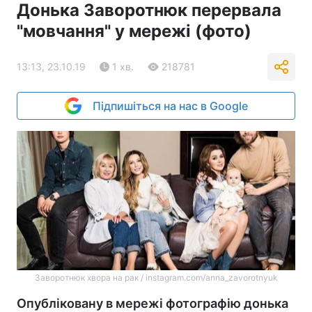
Донька Заворотнюк перервала
"мовчання" у мережі (фото)
13:13, 23.10.19
1 хв.
218781
Підпишіться на нас в Google
Заворотнюк хвора на рак / instagram.com/anna_zavorotnyuk
Опубліковану в мережі фотографію донька