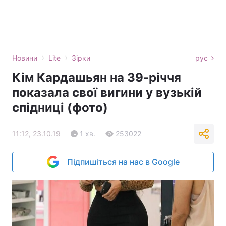
›
›
Новини
Lite
Зірки
рус
Кім Кардашьян на 39-річчя
показала свої вигини у вузькій
спідниці (фото)
11:12, 23.10.19
1 хв.
253022
Підпишіться на нас в Google