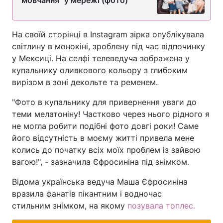
"мовчання" у мережі (фото)
На своїй сторінці в Instagram зірка опублікувала
світлину в монокіні, зроблену під час відпочинку
у Мексиці. На селфі телеведуча зображена у
купальнику оливкового кольору з глибоким
вирізом в зоні декольте та ременем.
"Фото в купальнику для привернення уваги до
теми мелатоніну! Частково через нього рідного я
не могла робити подібні фото довгі роки! Саме
його відсутність в моєму житті привела мене
колись до початку всіх моїх проблем із зайвою
вагою!", - зазначила Єфросиніна під знімком.
Відома українська ведуча Маша Єфросиніна
вразила фанатів пікантним і водночас
стильним знімком, на якому
позувала топлес.