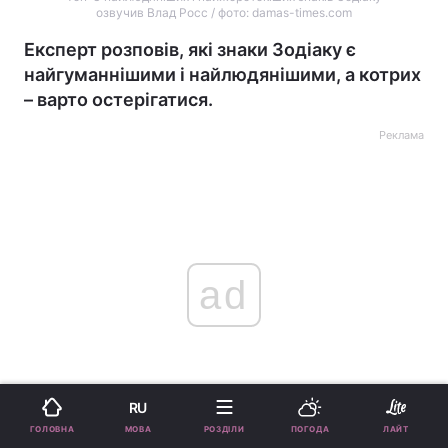
озвучив Влад Росс / фото: damas-times.com
Експерт розповів, які знаки Зодіаку є
найгуманнішими і найлюдянішими, а котрих
– варто остерігатися.
Реклама
ad
RU
МОВА
ГОЛОВНА
РОЗДІЛИ
ПОГОДА
ЛАЙТ
Серед усіх знаків Зодіаку умовно можна