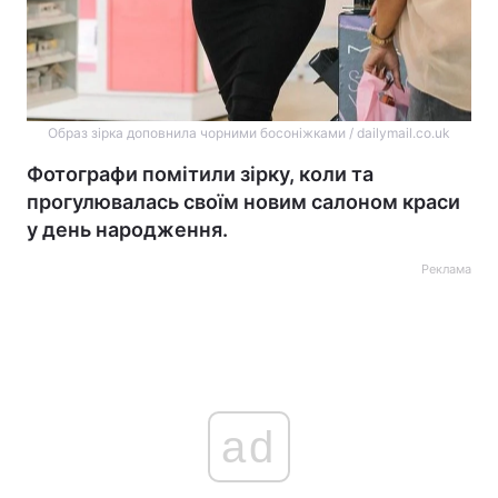
Образ зірка доповнила чорними босоніжками / dailymail.co.uk
Фотографи помітили зірку, коли та
прогулювалась своїм новим салоном краси
у день народження.
Реклама
ad