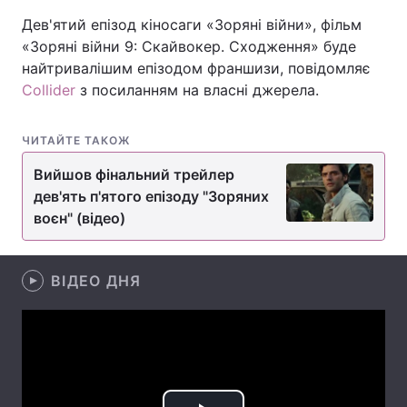
Дев'ятий епізод кіносаги «Зоряні війни», фільм
«Зоряні війни 9: Скайвокер. Сходження» буде
найтривалішим епізодом франшизи, повідомляє
Головна
Війна
Collider
з посиланням на власні джерела.
Україна
Політика
ЧИТАЙТЕ ТАКОЖ
Економіка
Світ
Вийшов фінальний трейлер
дев'ять п'ятого епізоду "Зоряних
Спорт
Наука
воєн" (відео)
Техно і зв'язок
Лайт
Зброя
Інциденти
ВІДЕО ДНЯ
Здоров'я
Туризм
Цікавинки
Погода
Екологія
Регіони