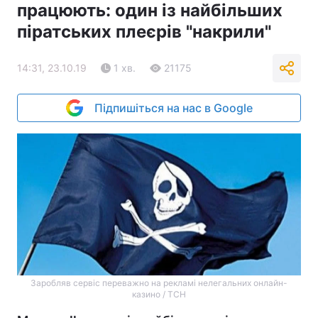
працюють: один із найбільших
піратських плеєрів "накрили"
14:31, 23.10.19
1 хв.
21175
Підпишіться на нас в Google
Заробляв сервіс переважно на рекламі нелегальних онлайн-
казино / ТСН