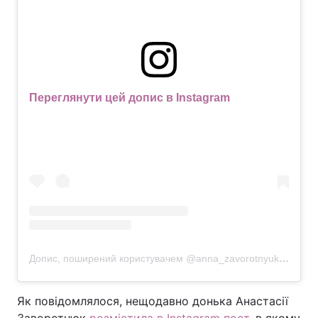
Переглянути цей допис в Instagram
Допис, поширений користувачем @anna_zavorotnyuk
22 Жов 
Як повідомлялося, нещодавно донька Анастасії