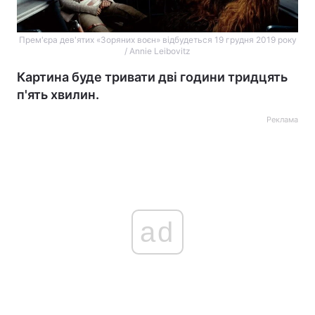
Прем'єра дев'ятих «Зоряних воєн» відбудеться 19 грудня 2019 року
/ Annie Leibovitz
Картина буде тривати дві години тридцять
п'ять хвилин.
Реклама
ad