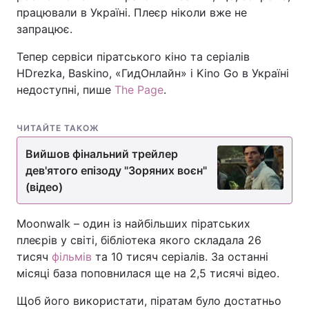
працювали в Україні. Плеєр ніколи вже не
запрацює.
Тепер сервіси піратського кіно та серіалів
HDrezka, Baskino, «ГидОнлайн» і Kino Go в Україні
недоступні, пише
The Page
.
ЧИТАЙТЕ ТАКОЖ
Вийшов фінальний трейлер
дев'ятого епізоду "Зоряних воєн"
(відео)
Moonwalk – один із найбільших піратських
плеєрів у світі, бібліотека якого складала 26
тисяч
фільмів
та 10 тисяч серіалів. За останні
місяці база поповнилася ще на 2,5 тисячі відео.
Щоб його використати, піратам було достатньо