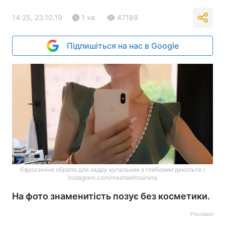
14:25, 23.10.19
1 хв.
47189
Підпишіться на нас в Google
Єфросиніна обрала для кадру купальник з глибоким декольте /
instagram.com/mashaefrosinina
На фото знаменитість позує без косметики.
Реклама