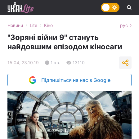
›
›
Новини
Lite
Кіно
рус
"Зоряні війни 9" стануть
найдовшим епізодом кіносаги
15:04, 23.10.19
1 хв.
13110
Підпишіться на нас в Google