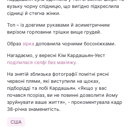
вузьку чорну спідницю, що вигідно підкреслила
сідниці й стегна жінки.
Топ – із довгими рукавами й асиметричним
вирізом горловини трішки вище грудей.
Образ
зірка
доповнила чорними босоніжками.
Нагадаємо, у вересні Кім Кардашьян-Уест
поділилася селфі без макіяжу.
На знятій зблизька фотографії помітні рясні
червоні плями, які виступили на щоках,
підборідді та лобі Кардашьян. «Якщо у вас
почався псоріаз, ви не повинні дозволити йому
зруйнувати ваше життя», - прокоментувала кадр
38-річна знаменитість.
США