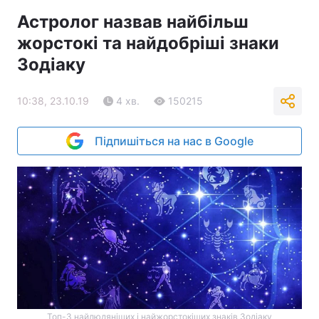
Астролог назвав найбільш
жорстокі та найдобріші знаки
Зодіаку
10:38, 23.10.19
4 хв.
150215
Підпишіться на нас в Google
Топ-3 найлюдяніших і найжорстокіших знаків Зодіаку