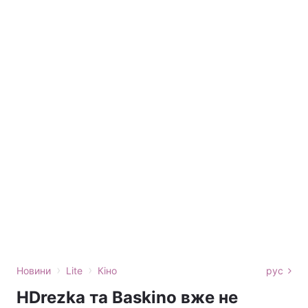
›
›
Новини
Lite
Кіно
рус
HDrezka та Baskino вже не