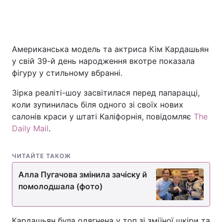
Американська модель та актриса Кім Кардашьян
у свій 39-й день народження вкотре показала
фігуру у стильному вбранні.
Зірка реаліті-шоу засвітилася перед папарацці,
коли зупинилась біля одного зі своїх нових
салонів краси у штаті Каліфорнія, повідомляє
The
Daily Mail
.
ЧИТАЙТЕ ТАКОЖ
Алла Пугачова змінила зачіску й
помолодшала (фото)
Кардашьян була одягнена у топ зі зміїної шкіри та