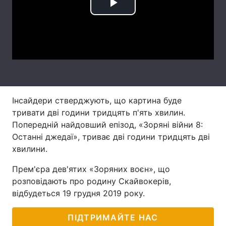
Play
Лонгріди
Video
Відео з Youtube
Статті
Інтерв'ю
Думки
Архів
Вакансії
Інсайдери стверджують, що картина буде
тривати дві години тридцять п'ять хвилин.
Контакти
Попередній найдовший епізод, «Зоряні війни 8:
Останні джедаї», триває дві години тридцять дві
Послуги
хвилини.
Прем'єра дев'ятих «Зоряних воєн», що
розповідають про родину Скайвокерів,
відбудеться 19 грудня 2019 року.
ПІДТРИМАЙТЕ НАС