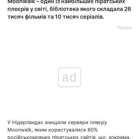
Moonwalk – один із найбільших піратських
плеєрів у світі, бібліотека якого складала 26
тисяч фільмів та 10 тисяч серіалів.
Реклама
ad
У Нідерландах знищили сервери плеєру
Moonwalk, яким користувалися 80%
російськомовних піратських сайтів, що, зокрема,