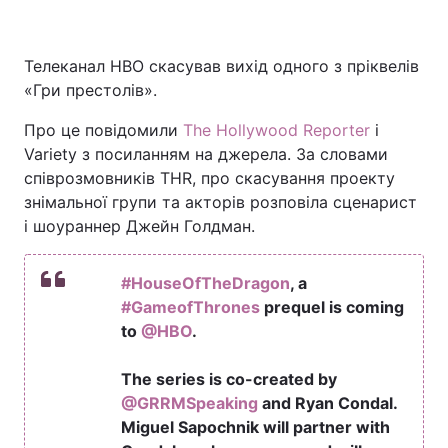
Телеканал HBO скасував вихід одного з пріквелів
Головна
Війна
«Гри престолів».
Про це повідомили
The Hollywood Reporter
і
Україна
Політика
Variety з посиланням на джерела. За словами
Економіка
Світ
співрозмовників THR, про скасування проекту
знімальної групи та акторів розповіла сценарист
Спорт
Наука
і шоураннер Джейн Голдман.
Техно і зв'язок
Лайт
#HouseOfTheDragon
, a
Зброя
#GameofThrones
Інциденти
prequel is coming
to
@HBO
.
Здоров'я
Туризм
The series is co-created by
Цікавинки
Погода
@GRRMSpeaking
and Ryan Condal.
Miguel Sapochnik will partner with
Екологія
Регіони