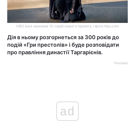
HBO вже замовив 10 серій нового проекту / фото hbo.com
Дія в ньому розгорнеться за 300 років до
подій «Гри престолів» і буде розповідати
про правління династії Таргарієнів.
Реклама
ad