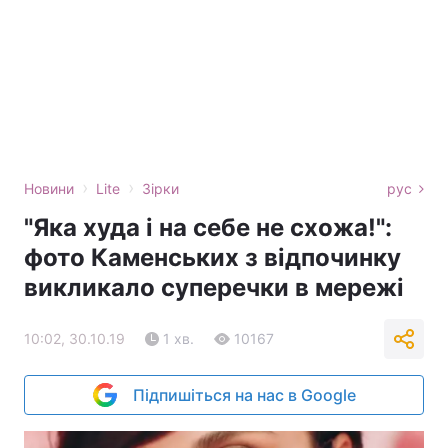
›
›
Новини
Lite
Зірки
рус
"Яка худа і на себе не схожа!":
фото Каменських з відпочинку
викликало суперечки в мережі
10:02, 30.10.19
1 хв.
10167
Підпишіться на нас в Google