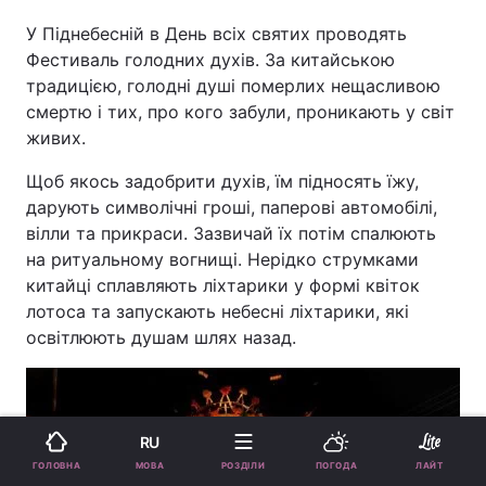
У Піднебесній в День всіх святих проводять
Фестиваль голодних духів. За китайською
традицією, голодні душі померлих нещасливою
смертю і тих, про кого забули, проникають у світ
живих.
Щоб якось задобрити духів, їм підносять їжу,
дарують символічні гроші, паперові автомобілі,
вілли та прикраси. Зазвичай їх потім спалюють
на ритуальному вогнищі. Нерідко струмками
китайці сплавляють ліхтарики у формі квіток
лотоса та запускають небесні ліхтарики, які
освітлюють душам шлях назад.
RU
МОВА
ГОЛОВНА
РОЗДІЛИ
ПОГОДА
ЛАЙТ