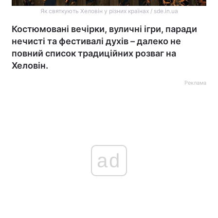
Як святкують Хеловін у різних країнах / sde.in.ua
Костюмовані вечірки, вуличні ігри, паради
нечисті та фестивалі духів – далеко не
повний список традиційних розваг на
Хеловін.
Реклама
ad