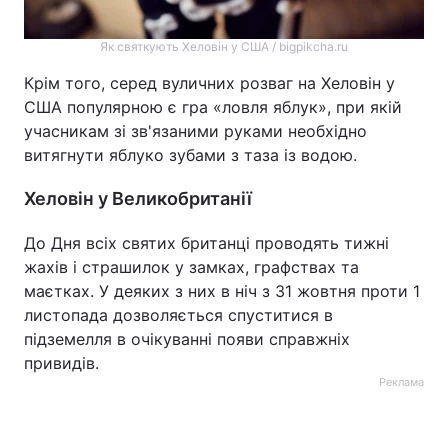
Як святкують Хеловін у США / bigpikcha.ru
Крім того, серед вуличних розваг на Хеловін у
США популярною є гра «ловля яблук», при якій
учасникам зі зв'язаними руками необхідно
витягнути яблуко зубами з таза із водою.
Хеловін у Великобританії
До Дня всіх святих британці проводять тижні
жахів і страшилок у замках, графствах та
маєтках. У деяких з них в ніч з 31 жовтня проти 1
листопада дозволяється спуститися в
підземелля в очікуванні появи справжніх
привидів.
Реклама