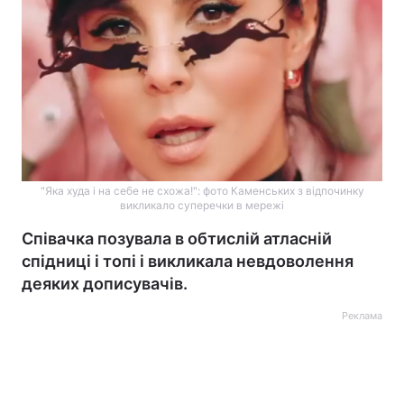
"Яка худа і на себе не схожа!": фото Каменських з відпочинку
викликало суперечки в мережі
Співачка позувала в обтислій атласній
спідниці і топі і викликала невдоволення
деяких дописувачів.
Реклама