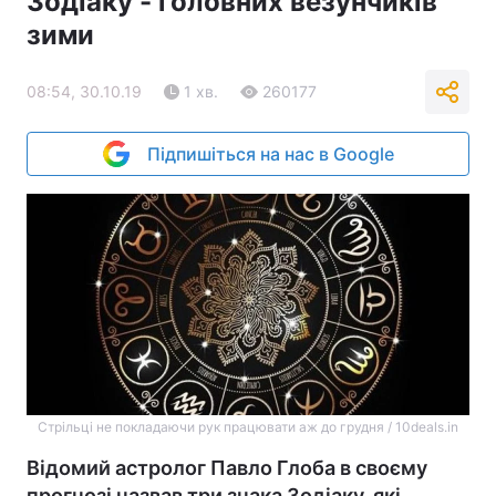
Зодіаку - головних везунчиків
зими
08:54, 30.10.19
1 хв.
260177
Підпишіться на нас в Google
Стрільці не покладаючи рук працювати аж до грудня / 10deals.in
Відомий астролог Павло Глоба в своєму
прогнозі назвав три знака Зодіаку, які