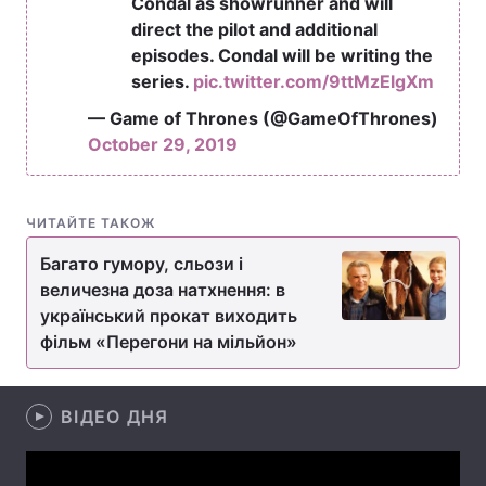
Condal as showrunner and will
direct the pilot and additional
Лонгріди
episodes. Condal will be writing the
series.
pic.twitter.com/9ttMzElgXm
Відео з Youtube
Статті
— Game of Thrones (@GameOfThrones)
October 29, 2019
Інтерв'ю
Думки
Архів
Вакансії
ЧИТАЙТЕ ТАКОЖ
Контакти
Багато гумору, сльози і
величезна доза натхнення: в
Послуги
український прокат виходить
фільм «Перегони на мільйон»
ВІДЕО ДНЯ