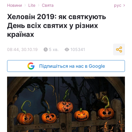
›
›
Новини
Lite
Свята
рус
Хеловін 2019: як святкують
День всіх святих у різних
країнах
08:44, 30.10.19
5 хв.
105341
Підпишіться на нас в Google