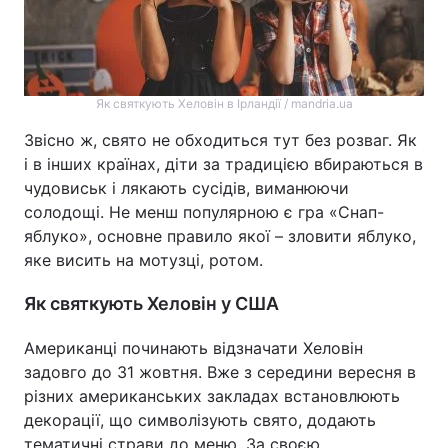
Як святкують Хеловін в Ірландії / mandria.ua
Звісно ж, свято не обходиться тут без розваг. Як
і в інших країнах, діти за традицією вбираються в
чудовиськ і лякають сусідів, виманюючи
солодощі. Не менш популярною є гра «Снап-
яблуко», основне правило якої – зловити яблуко,
яке висить на мотузці, ротом.
Як святкують Хеловін у США
Американці починають відзначати Хеловін
задовго до 31 жовтня. Вже з середини вересня в
різних американських закладах встановлюють
декорації, що символізують свято, додають
тематичні страви до меню. За своєю