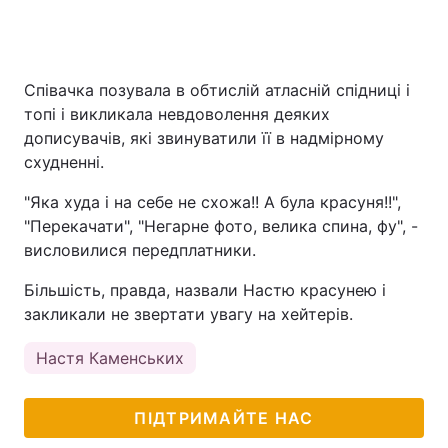
Співачка позувала в обтислій атласній спідниці і
топі і викликала невдоволення деяких
дописувачів, які звинуватили її в надмірному
схудненні.
"Яка худа і на себе не схожа!! А була красуня!!",
"Перекачати", "Негарне фото, велика спина, фу", -
висловилися передплатники.
Більшість, правда, назвали Настю красунею і
закликали не звертати увагу на хейтерів.
Настя Каменських
ПІДТРИМАЙТЕ НАС