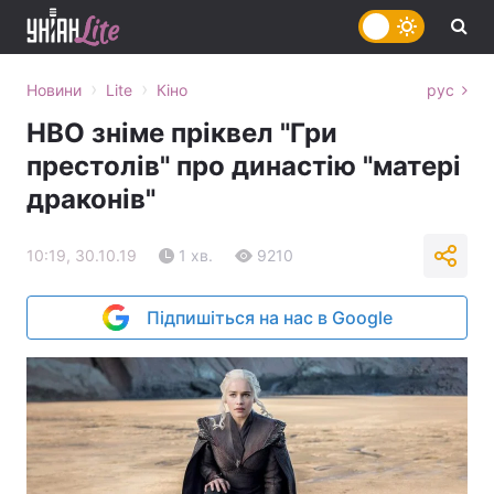
›
›
Новини
Lite
Кіно
рус
HBO зніме пріквел "Гри
престолів" про династію "матері
драконів"
10:19, 30.10.19
1 хв.
9210
Підпишіться на нас в Google