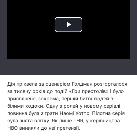
Тема оформлення
Play
Video
Дія пріквела за сценарієм Голдман розгорталося
за тисячу років до подій «Гри престолів» і було
присвячене, зокрема, першій битві людей з
білими ходоки. Одну з ролей у новому серіалі
повинна була зіграти Наомі Уоттс. Пілотна серія
була знята влітку. Як пише THR, у керівництва
HBO виникли до неї претензії.