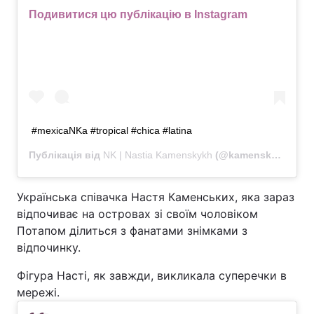
Подивитися цю публікацію в Instagram
#mexicaNKa #tropical #chica #latina
Публікація від
NK | Nastia Kamenskykh
(@kamenskux)
29 Ж
Українська співачка Настя Каменських, яка зараз
відпочиває на островах зі своїм чоловіком
Потапом ділиться з фанатами знімками з
відпочинку.
Фігура Насті, як завжди, викликала суперечки в
мережі.