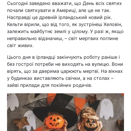
Сьогодні заведено вважати, що День всіх святих
почали святкувати в Америці, але це не так.
Насправді це древній ірландський новий рік.
Кельти вірили, що від того, як зустрінеш Хеловін,
залежить майбутнє землі у цілому. У разі ж, якщо
неправильно відзначиш, – світ мертвих поглине
світ живих.
Цього дня в ірландці закінчують роботу раніше і
без гострої потреби не виходять на вулицю. Вони
вірять, що за дверима царюють мертві. На вікнах
у будинках виставляють свічки, а на столах –
зайві прилади для покійних родичів.