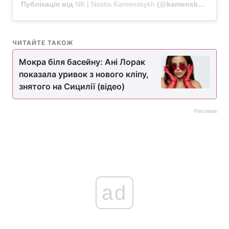
Публікація від
NK | Nastia Kamenskykh
(@kamenskux)
29 Ж
ЧИТАЙТЕ ТАКОЖ
Мокра біля басейну: Ані Лорак
показала уривок з нового кліпу,
знятого на Сицилії (відео)
Реклама
ad