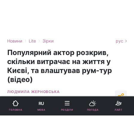
›
›
Новини
Lite
Зірки
рус
Популярний актор розкрив,
скільки витрачає на життя у
Києві, та влаштував рум-тур
(відео)
ЛЮДМИЛА ЖЕРНОВСЬКА
15:35, 31.10.25
1 хв.
14884
RU
МОВА
ГОЛОВНА
РОЗДІЛИ
ПОГОДА
ЛАЙТ
Підпишіться на нас в Google