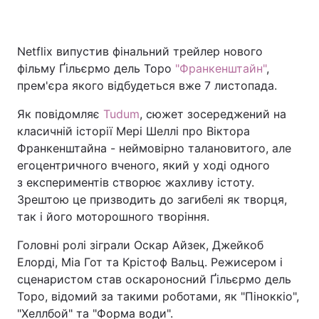
Netflix випустив фінальний трейлер нового
Головна
Війна
фільму Ґільєрмо дель Торо
"Франкенштайн"
,
прем'єра якого відбудеться вже 7 листопада.
Україна
Політика
Як повідомляє
Tudum
, сюжет зосереджений на
Економіка
Світ
класичній історії Мері Шеллі про Віктора
Франкенштайна - неймовірно талановитого, але
Спорт
Наука
егоцентричного вченого, який у ході одного
з експериментів створює жахливу істоту.
Техно і зв'язок
Лайт
Зрештою це призводить до загибелі як творця,
так і його моторошного творіння.
Зброя
Інциденти
Головні ролі зіграли Оскар Айзек, Джейкоб
Здоров'я
Туризм
Елорді, Міа Гот та Крістоф Вальц. Режисером і
сценаристом став оскароносний Ґільєрмо дель
Цікавинки
Погода
Торо, відомий за такими роботами, як "Піноккіо",
Екологія
Регіони
"Хеллбой" та "Форма води".