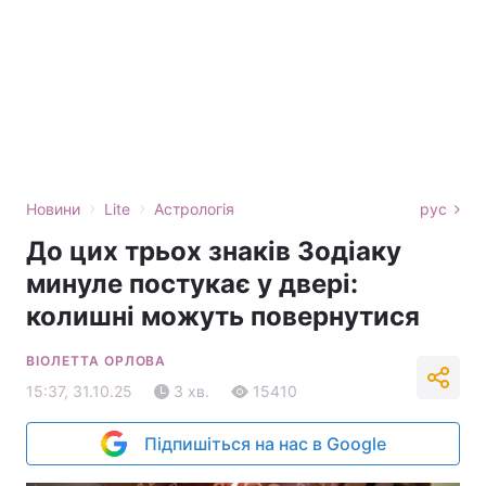
›
›
Новини
Lite
Астрологія
рус
До цих трьох знаків Зодіаку
минуле постукає у двері:
колишні можуть повернутися
ВІОЛЕТТА ОРЛОВА
15:37, 31.10.25
3 хв.
15410
Підпишіться на нас в Google