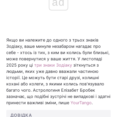
ad
Якщо ви належите до одного з трьох знаків
Зодіаку, ваше минуле незабаром нагадає про
себе - хтось із тих, з ким ви колись були близькі,
може повернутися у ваше життя. У листопаді
2025 року ці
три знаки Зодіаку
зіткнуться з
людьми, яких уже давно вважали частиною
історії. Це можуть бути старі друзі, колишні
кохані або колеги, з якими колись пов'язувало
багато чого. Астрологиня Елізабет Бробек
зазначає, що подібні зустрічі не випадкові і здатні
принести важливі зміни, пише
YourTango
.
ДОВІДКА