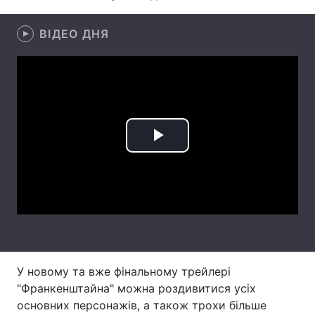
Лонгріди
ВІДЕО ДНЯ
Відео з Youtube
Статті
Інтерв'ю
Думки
Архів
Вакансії
Play
Контакти
Video
Послуги
У новому та вже фінальному трейлері
"Франкенштайна" можна роздивитися усіх
основних персонажів, а також трохи більше