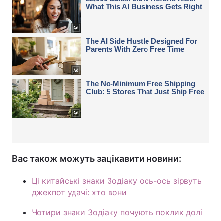
Вас також можуть зацікавити новини:
Ці китайські знаки Зодіаку ось-ось зірвуть
джекпот удачі: хто вони
Чотири знаки Зодіаку почують поклик долі