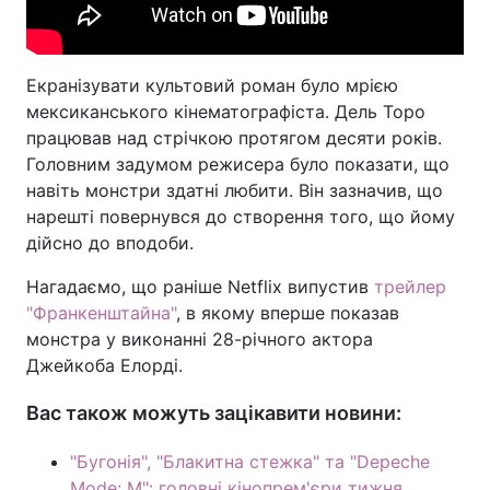
Екранізувати культовий роман було мрією
мексиканського кінематографіста. Дель Торо
працював над стрічкою протягом десяти років.
Головним задумом режисера було показати, що
навіть монстри здатні любити. Він зазначив, що
нарешті повернувся до створення того, що йому
дійсно до вподоби.
Нагадаємо, що раніше Netflix випустив
трейлер
"Франкенштайна"
, в якому вперше показав
монстра у виконанні 28-річного актора
Джейкоба Елорді.
Вас також можуть зацікавити новини:
"Бугонія", "Блакитна стежка" та "Depeche
Mode: M": головні кінопрем'єри тижня