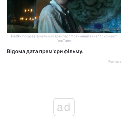
Netflix показав фінальний трейлер "Франкенштайна" / скріншот
YouTube
Відома дата прем'єри фільму.
Реклама
ad