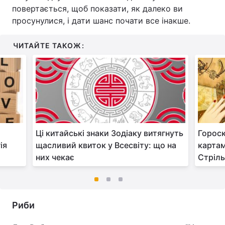
повертається, щоб показати, як далеко ви
просунулися, і дати шанс почати все інакше.
ЧИТАЙТЕ ТАКОЖ:
Ці китайські знаки Зодіаку витягнуть
Гороск
ія
щасливий квиток у Всесвіту: що на
картам
них чекає
Стріль
Риби