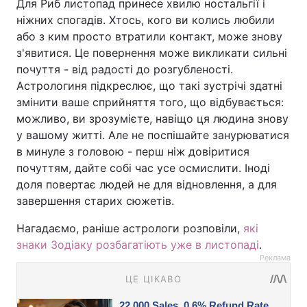
Для Риб листопад принесе хвилю ностальгії і
ніжних спогадів. Хтось, кого ви колись любили
або з ким просто втратили контакт, може знову
з'явитися. Це повернення може викликати сильні
почуття - від радості до розгубленості.
Астрологиня підкреслює, що такі зустрічі здатні
змінити ваше сприйняття того, що відбувається:
можливо, ви зрозумієте, навіщо ця людина знову
у вашому житті. Але не поспішайте занурюватися
в минуле з головою - перш ніж довіритися
почуттям, дайте собі час усе осмислити. Іноді
доля повертає людей не для відновлення, а для
завершення старих сюжетів.
Нагадаємо, раніше астрологи розповіли,
які
знаки Зодіаку розбагатіють уже в листопаді
.
Реклама