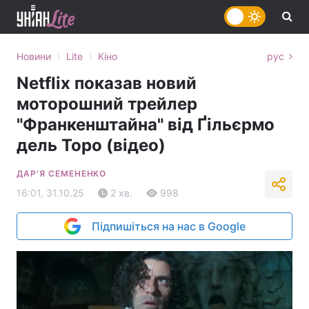
›
›
Новини
Lite
Кіно
рус
Netflix показав новий
моторошний трейлер
"Франкенштайна" від Ґільєрмо
дель Торо (відео)
ДАР'Я СЕМЕНЕНКО
16:01, 31.10.25
2 хв.
998
Підпишіться на нас в Google