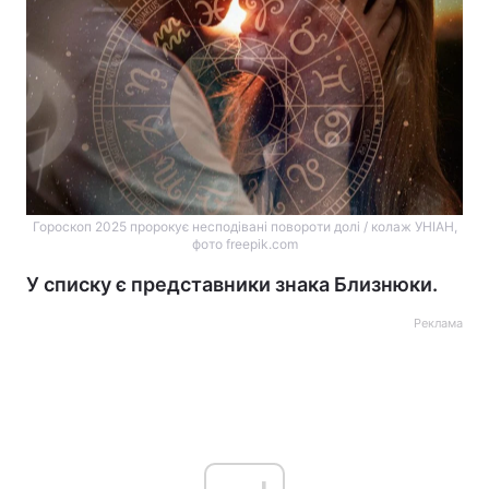
Гороскоп 2025 пророкує несподівані повороти долі / колаж УНІАН,
фото freepik.com
У списку є представники знака Близнюки.
Реклама