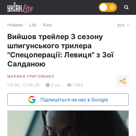
›
›
Новини
Lite
Кіно
рус
Вийшов трейлер 3 сезону
шпигунського трилера
"Спецоперації: Левиця" з Зої
Салданою
МАРИНА ГРИГОРЕНКО
09:36, 12.06.26
2 хв.
1492
Підпишіться на нас в Google