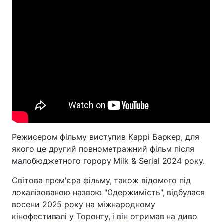
Режисером фільму виступив Каррі Баркер, для
якого це другий повнометражний фільм після
малобюджетного горору Milk & Serial 2024 року.
Світова прем'єра фільму, також відомого під
локалізованою назвою "Одержимість", відбулася
восени 2025 року на міжнародному
кінофестивалі у Торонту, і він отримав на диво