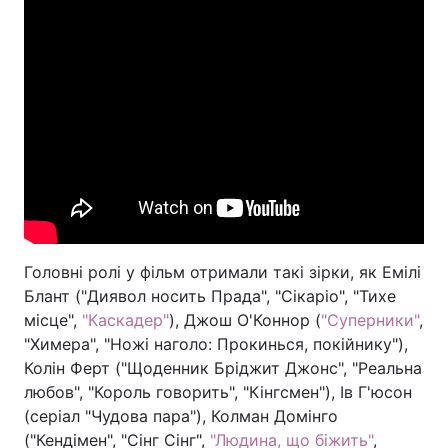
Головні ролі у фільм отримали такі зірки, як Емілі
Блант ("Диявол носить Прада", "Сікаріо", "Тихе
місце",
"Каскадер"
), Джош О'Коннор (
"Суперники"
,
"Химера", "Ножі наголо: Прокинься, покійнику"),
Колін Ферт ("Щоденник Бріджит Джонс", "Реальна
любов", "Король говорить", "Кінгсмен"), Ів Г'юсон
(серіал "Чудова пара"), Колман Домінго
("Кендімен", "Сінг Сінг",
"Людина, що біжить"
,