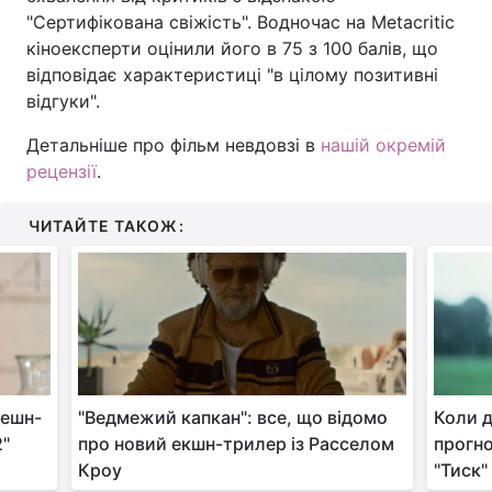
"Сертифікована свіжість". Водночас на Metacritic
кіноексперти оцінили його в 75 з 100 балів, що
відповідає характеристиці "в цілому позитивні
відгуки".
Детальніше про фільм невдовзі в
нашій окремій
рецензії
.
ЧИТАЙТЕ ТАКОЖ:
фешн-
"Ведмежий капкан": все, що відомо
Коли д
2"
про новий екшн-трилер із Расселом
прогно
Кроу
"Тиск"