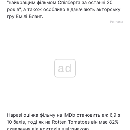
"найкращим фільмом Спілберга за останні 20
років", а також особливо відзначають акторську
гру Емілі Блант.
Реклама
ad
Наразі оцінка фільму на IMDb становить аж 6,9 з
10 балів, тоді як на Rotten Tomatoes він має 82%
схвалення від критиків з відзнакою