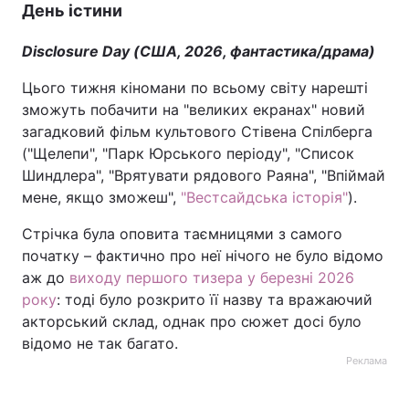
День істини
Disclosure Day (США, 2026, фантастика/драма)
Цього тижня кіномани по всьому світу нарешті
зможуть побачити на "великих екранах" новий
загадковий фільм культового Стівена Спілберга
("Щелепи", "Парк Юрського періоду", "Список
Шиндлера", "Врятувати рядового Раяна", "Впіймай
мене, якщо зможеш",
"Вестсайдська історія"
).
Стрічка була оповита таємницями з самого
початку – фактично про неї нічого не було відомо
аж до
виходу першого тизера у березні 2026
року
: тоді було розкрито її назву та вражаючий
акторський склад, однак про сюжет досі було
відомо не так багато.
Реклама