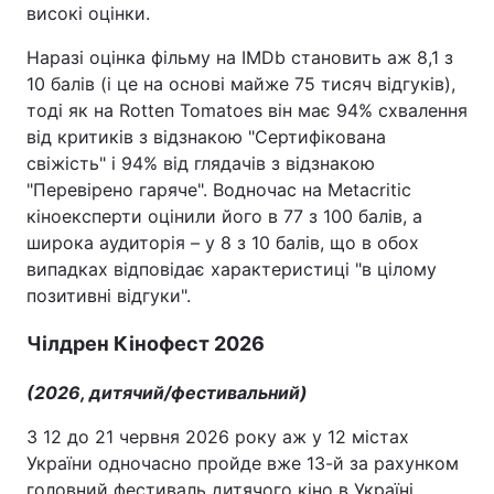
високі оцінки.
Наразі оцінка фільму на IMDb становить аж 8,1 з
10 балів (і це на основі майже 75 тисяч відгуків),
тоді як на Rotten Tomatoes він має 94% схвалення
від критиків з відзнакою "Сертифікована
свіжість" і 94% від глядачів з відзнакою
"Перевірено гаряче". Водночас на Metacritic
кіноексперти оцінили його в 77 з 100 балів, а
широка аудиторія – у 8 з 10 балів, що в обох
випадках відповідає характеристиці "в цілому
позитивні відгуки".
Чілдрен Кінофест 2026
(2026, дитячий/фестивальний)
З 12 до 21 червня 2026 року аж у 12 містах
України одночасно пройде вже 13-й за рахунком
головний фестиваль дитячого кіно в Україні