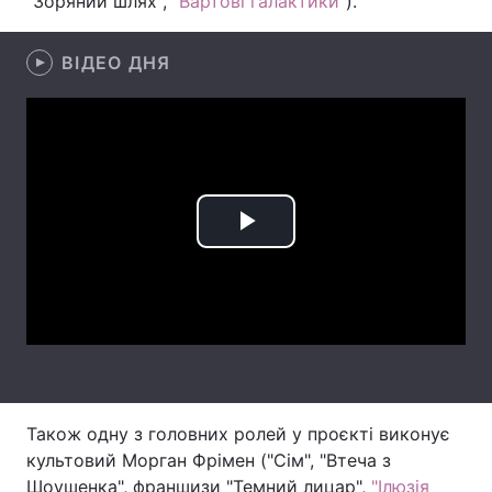
"Зоряний шлях",
"Вартові галактики"
).
Лонгріди
ВІДЕО ДНЯ
Відео з Youtube
Статті
Інтерв'ю
Думки
Архів
Вакансії
Play
Контакти
Video
Послуги
Також одну з головних ролей у проєкті виконує
культовий Морган Фрімен ("Сім", "Втеча з
Шоушенка", франшизи "Темний лицар",
"Ілюзія