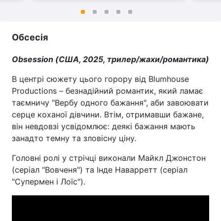
Обсесія
Obsession (США, 2025, трилер/жахи/романтика)
В центрі сюжету цього горору від Blumhouse
Productions – безнадійний романтик, який ламає
таємничу "Вербу одного бажання", аби завоювати
серце коханої дівчини. Втім, отримавши бажане,
він невдовзі усвідомлює: деякі бажання мають
занадто темну та зловісну ціну.
Головні ролі у стрічці виконали Майкл Джонстон
(серіал "Вовченя") та Інде Наварретт (серіал
"Супермен і Лоїс").