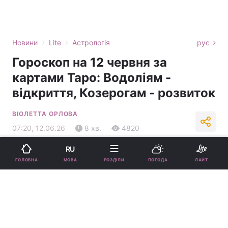
›
›
Новини
Lite
Астрологія
рус
Гороскоп на 12 червня за
картами Таро: Водоліям -
відкриття, Козерогам - розвиток
ВІОЛЕТТА ОРЛОВА
07:20, 12.06.26
8 хв.
4820
RU
Підпишіться на нас в Google
МОВА
ГОЛОВНА
РОЗДІЛИ
ПОГОДА
ЛАЙТ