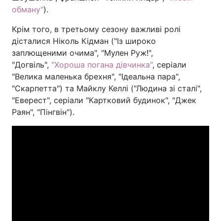
обману"
).
Тема оформлення
Крім того, в третьому сезону важливі ролі
дісталися Ніколь Кідман ("Із широко
заплющеними очима", "Мулен Руж!",
"Догвіль",
"Хороша погана дівчинка"
, серіали
"Велика маленька брехня", "Ідеальна пара",
"Скарпетта") та Майклу Келлі ("Людина зі сталі",
"Еверест", серіали "Картковий будинок", "Джек
Раян", "Пінгвін").