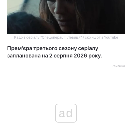
Кадр з серіалу "Спецоперації: Левиця" / скріншот з YouTube
Прем'єра третього сезону серіалу
запланована на 2 серпня 2026 року.
Реклама
ad