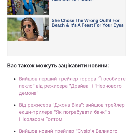
Вас також можуть зацікавити новини:
Вийшов перший трейлер горора "Її особисте
пекло" від режисера "Драйва" і "Неонового
демона"
Від режисера "Джона Віка": вийшов трейлер
екшн-трилера "Як пограбувати банк" з
Ніколасом Голтом
Вийшов новий трейлер "Сузір'я Великого