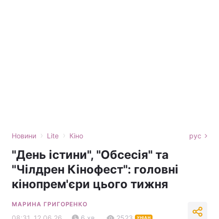
›
›
Новини
Lite
Кіно
рус
"День істини", "Обсесія" та
"Чілдрен Кінофест": головні
кінопрем'єри цього тижня
МАРИНА ГРИГОРЕНКО
08:31, 12.06.26
6 хв.
2523
УНІАН