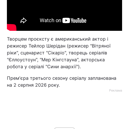
Творцем проєксту є американський актор і
режисер Тейлор Шерідан (режисер "Вітряної
ріки", сценарист "Сікаріо", творець серіалів
"Єллоустоун", "Мер Кінгстауна", акторська
робота у серіалі "Сини анархії").
Прем'єра третього сезону серіалу запланована
на 2 серпня 2026 року.
Реклама