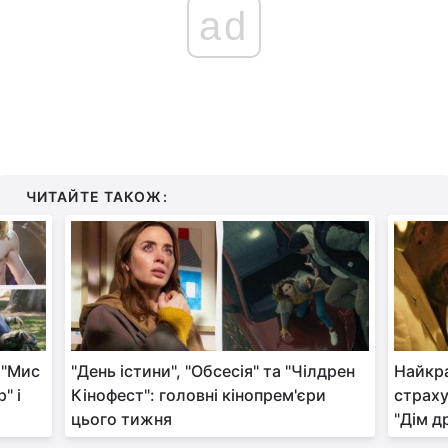
ad
ЧИТАЙТЕ ТАКОЖ:
 "Мис
"День істини", "Обсесія" та "Чілдрен
Найкра
" і
Кінофест": головні кінопрем'єри
страху
цього тижня
"Дім д