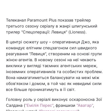
Телеканал Paramount Plus показав трейлер
Головна
Війна
третього сезону серіалу в жанрі шпигунський
трилер "Спецоперації: Левиця" (Lioness).
Україна
Політика
В центрі сюжету шоу – оперативниця Джо, яка
Економіка
Світ
командує елітним спецзагоном сил швидкого
реагування "Левиця", створеним на основі групи
Спорт
Наука
жінок-агентів. В новому сезоні на неї чекають
Техно і зв'язок
Лайт
виклики у вигляді таємних агентських мереж,
іноземних оперативників та особистих проблем.
Зброя
Інциденти
Вона намагатиметься балансувати на межі між
обов'язком і домом, в той час як невидимі сили
Здоров'я
Туризм
все більше проникатимуть в її світ.
Цікавинки
Погода
Головну роль у серіалі виконує оскароносна Зої
Салдана (
"Емілія Перес"
, франшизи
"Аватар"
,
Екологія
Регіони