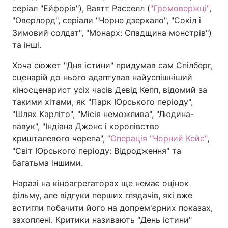
серіал "Ейфорія"), Ваятт Расселл (
"Громовержці"
,
"Оверлорд", серіали "Чорне дзеркало", "Сокіл і
Зимовий солдат", "Монарх: Спадщина монстрів")
та інші.
Хоча сюжет "Дня істини" придумав сам Спілберг,
сценарій до нього адаптував найуспішніший
кіносценарист усіх часів Девід Кепп, відомий за
такими хітами, як "Парк Юрського періоду",
"Шлях Карліто", "Місія неможлива", "Людина-
павук", "Індіана Джонс і королівство
кришталевого черепа",
"Операція "Чорний Кейс"
,
"Світ Юрського періоду: Відродження" та
багатьма іншими.
Наразі на кіноагрегаторах ще немає оцінок
фільму, але відгуки перших глядачів, які вже
встигли побачити його на допрем'єрних показах,
захоплені. Критики називають "День істини"