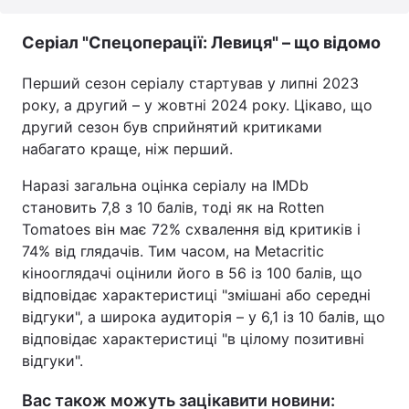
Серіал "Спецоперації: Левиця" – що відомо
Перший сезон серіалу стартував у липні 2023
року, а другий – у жовтні 2024 року. Цікаво, що
другий сезон був сприйнятий критиками
набагато краще, ніж перший.
Наразі загальна оцінка серіалу на IMDb
становить 7,8 з 10 балів, тоді як на Rotten
Tomatoes він має 72% схвалення від критиків і
74% від глядачів. Тим часом, на Metacritic
кінооглядачі оцінили його в 56 із 100 балів, що
відповідає характеристиці "змішані або середні
відгуки", а широка аудиторія – у 6,1 із 10 балів, що
відповідає характеристиці "в цілому позитивні
відгуки".
Вас також можуть зацікавити новини: