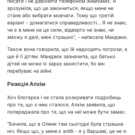
писати і не дзвонити телефоном знайомих. Я
зрозуміла, що це закінчиться, якщо мене не
стане або вибрати мовчати. Тому що третій
варіант - домагатися справедливості... Я не знаю,
чи є в мене на це сили, відверто не знаю, чи
зможу я далі, мені страшно", - написала Мандзюк.
Також вона говорила, що їй надходять погрози, а
ще й її дітям. Мандзюк зазначила, що батько
дітей не може їх зараз захистити, бо він
перебуває на війні.
Реакція Алхім
Хоч блогерка і не стала розкривати подробиць
про те, що з нею сталося, Алхім заявила, що
попереджала про те, що на неї може бути замах.
"Бачила, що в Олени там сьогодні була страшна
ніч. Якщо що, у мене є алібі - я у Варшаві, це не я.