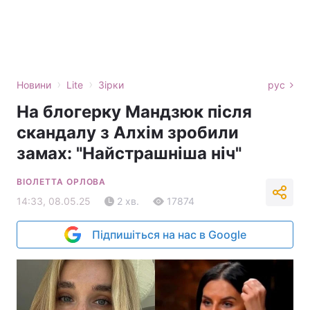
›
›
Новини
Lite
Зірки
рус
На блогерку Мандзюк після
скандалу з Алхім зробили
замах: "Найстрашніша ніч"
ВІОЛЕТТА ОРЛОВА
14:33, 08.05.25
2 хв.
17874
Підпишіться на нас в Google