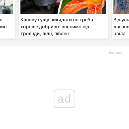
но
Кавову гущу викидати не треба -
Від ус
чин
хороше добриво: вносимо під
лаванд
троянди, лілії, півонії
цвіла
Реклама
ad