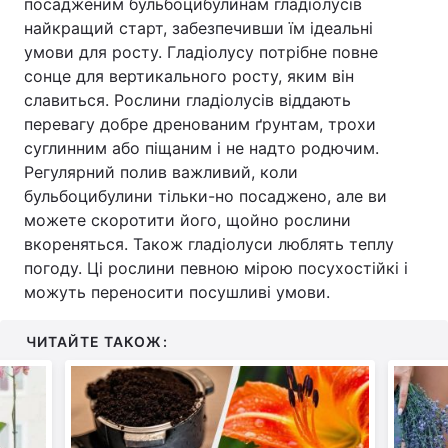
посадженим бульбоцибулинам гладіолусів
найкращий старт, забезпечивши їм ідеальні
умови для росту. Гладіолусу потрібне повне
сонце для вертикального росту, яким він
славиться. Рослини гладіолусів віддають
перевагу добре дренованим ґрунтам, трохи
суглинним або піщаним і не надто родючим.
Регулярний полив важливий, коли
бульбоцибулини тільки-но посаджено, але ви
можете скоротити його, щойно рослини
вкореняться. Також гладіолуси люблять теплу
погоду. Ці рослини певною мірою посухостійкі і
можуть переносити посушливі умови.
ЧИТАЙТЕ ТАКОЖ: