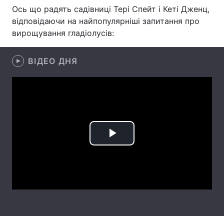
Ось що радять садівниці Тері Спейт і Кеті Дженц,
Лонгріди
відповідаючи на найпопулярніші запитання про
вирощування гладіолусів:
Відео з Youtube
Статті
ВІДЕО ДНЯ
Інтерв'ю
Думки
Архів
Вакансії
Контакти
Послуги
Play
Video