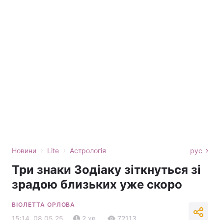
›
›
Новини
Lite
Астрологія
рус
Три знаки Зодіаку зіткнуться зі
зрадою близьких уже скоро
ВІОЛЕТТА ОРЛОВА
15:14, 08.05.25
2 хв.
72113