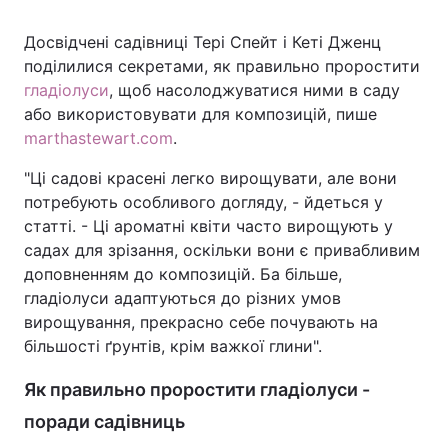
Досвідчені садівниці Тері Спейт і Кеті Дженц
поділилися секретами, як правильно проростити
Головна
Війна
гладіолуси
, щоб насолоджуватися ними в саду
або використовувати для композицій, пише
Україна
Політика
marthastewart.com
.
Економіка
Світ
"Ці садові красені легко вирощувати, але вони
потребують особливого догляду, - йдеться у
Спорт
Наука
статті. - Ці ароматні квіти часто вирощують у
садах для зрізання, оскільки вони є привабливим
Техно і зв'язок
Лайт
доповненням до композицій. Ба більше,
гладіолуси адаптуються до різних умов
Зброя
Інциденти
вирощування, прекрасно себе почувають на
більшості ґрунтів, крім важкої глини".
Здоров'я
Туризм
Як правильно проростити гладіолуси -
Цікавинки
Погода
поради садівниць
Екологія
Регіони