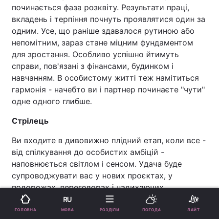
починається фаза розквіту. Результати праці,
вкладень і терпіння почнуть проявлятися один за
одним. Усе, що раніше здавалося рутиною або
непомітним, зараз стане міцним фундаментом
для зростання. Особливо успішно йтимуть
справи, пов'язані з фінансами, будинком і
навчанням. В особистому житті теж намітиться
гармонія - начебто ви і партнер починаєте "чути"
одне одного глибше.
Стрілець
Ви входите в дивовижно плідний етап, коли все -
від спілкування до особистих амбіцій -
наповнюється світлом і сенсом. Удача буде
супроводжувати вас у нових проєктах, у
подорожах, переговорах і надихаючих
починаннях. Люди будуть тягнутися до вас, а ви -
RU
до можливостей. Енергія, якою ви зараз
МОВА
ГОЛОВНА
РОЗДІЛИ
ПОГОДА
ЛАЙТ