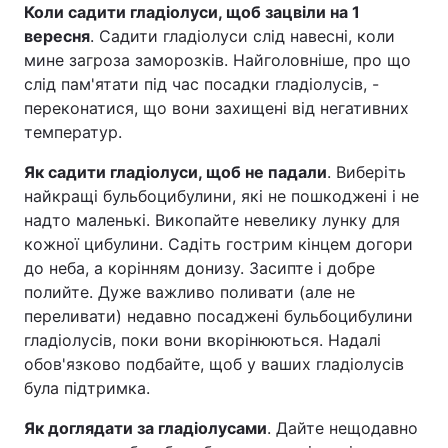
Коли садити гладіолуси, щоб зацвіли на 1
Тема оформлення
вересня
. Садити гладіолуси слід навесні, коли
мине загроза заморозків. Найголовніше, про що
слід пам'ятати під час посадки гладіолусів, -
переконатися, що вони захищені від негативних
температур.
Як садити гладіолуси, щоб не падали
. Виберіть
найкращі бульбоцибулини, які не пошкоджені і не
надто маленькі. Викопайте невелику лунку для
кожної цибулини. Садіть гострим кінцем догори
до неба, а корінням донизу. Засипте і добре
полийте. Дуже важливо поливати (але не
переливати) недавно посаджені бульбоцибулини
гладіолусів, поки вони вкорінюються. Надалі
обов'язково подбайте, щоб у ваших гладіолусів
була підтримка.
Як доглядати за гладіолусами
. Дайте нещодавно