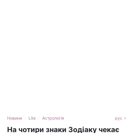
›
›
Новини
Lite
Астрологія
рус
На чотири знаки Зодіаку чекає