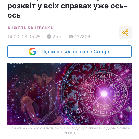
розквіт у всіх справах уже ось-
ось
АНЖЕЛА БАЧЕВСЬКА
14:00, 08.05.25
2 хв.
127806
Підпишіться на нас в Google
Найближчим часом чотири знаки Зодіаку відчують підйом / колаж
УНІАН