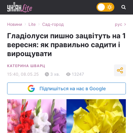
›
›
Новини
Lite
Сад-город
рус
Гладіолуси пишно зацвітуть на 1
вересня: як правильно садити і
вирощувати
КАТЕРИНА ШВАРЦ
15:40, 08.05.25
3 хв.
13247
Підпишіться на нас в Google