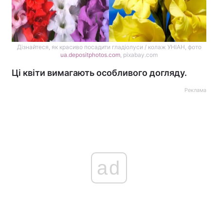
Дізнайтеся, як красиво посадити гладіолуси / колаж УНІАН, фото
ua.depositphotos.com
, pixabay.com
Ці квіти вимагають особливого догляду.
Реклама
ad