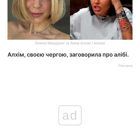
Олена Мандзюк та Анна Алхім / колаж
Алхім, своєю чергою, заговорила про алібі.
Реклама
ad