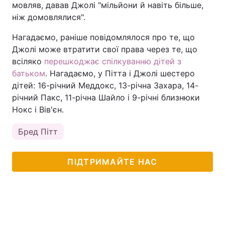
мовляв, давав Джолі "мільйони й навіть більше,
ніж домовлялися".
Нагадаємо, раніше повідомлялося про те, що
Джолі може втратити свої права через те, що
всіляко
перешкоджає спілкуванню дітей з
батьком
. Нагадаємо, у Пітта і Джолі шестеро
дітей: 16-річний Меддокс, 13-річна Захара, 14-
річний Пакс, 11-річна Шайло і 9-річні близнюки
Нокс і Вів'єн.
Бред Пітт
ПІДТРИМАЙТЕ НАС