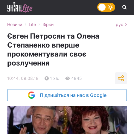
›
›
Новини
Lite
Зірки
рус
Євген Петросян та Олена
Степаненко вперше
прокоментували своє
розлучення
10:44, 09.08.18
1 хв.
4845
Підпишіться на нас в Google