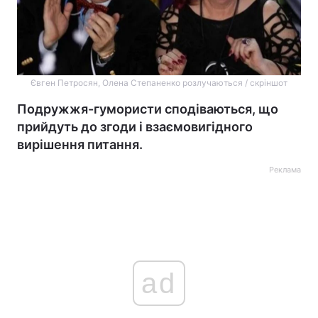
Євген Петросян, Олена Степаненко розлучаються / скріншот
Подружжя-гумористи сподіваються, що
прийдуть до згоди і взаємовигідного
вирішення питання.
Реклама
ad