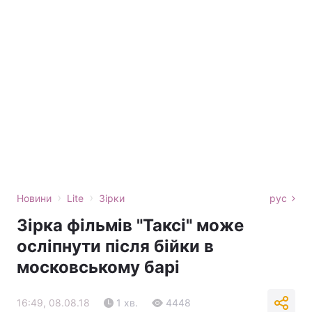
›
›
Новини
Lite
Зірки
рус
Зірка фільмів "Таксі" може
осліпнути після бійки в
московському барі
16:49, 08.08.18
1 хв.
4448