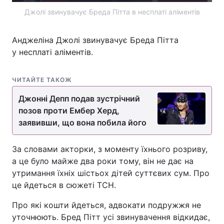
Джолі звинувачує Бреда Пітта в несплаті аліментів
Анджеліна Джолі звинувачує Бреда Пітта
у несплаті аліментів.
ЧИТАЙТЕ ТАКОЖ
Джонні Депп подав зустрічний
позов проти Ембер Херд,
заявивши, що вона побила його
За словами акторки, з моменту їхнього розриву,
а це було майже два роки тому, він не дає на
утримання їхніх шістьох дітей суттєвих сум. Про
це йдеться в сюжеті ТСН.
Про які кошти йдеться, адвокати подружжя не
уточнюють. Бред Пітт усі звинувачення відкидає,