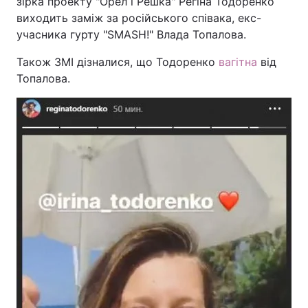
зірка проекту "Орел і Решка" Регіна Тодоренко
виходить заміж за російського співака, екс-
учасника гурту "SMASH!" Влада Топалова.
Також ЗМІ дізналися, що Тодоренко
вагітна
від
Топалова.