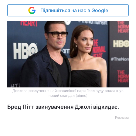
Підпишіться на нас в Google
Довкола розлучення найкрасивішої пари Голлівуду спалахнув
новий скандал (відео)
Бред Пітт звинувачення Джолі відкидає.
Реклама