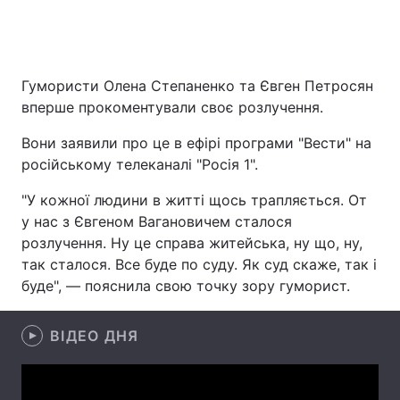
Головна
Війна
Гумористи Олена Степаненко та Євген Петросян
вперше прокоментували своє розлучення.
Україна
Політика
Вони заявили про це в ефірі програми "Вести" на
Економіка
Світ
російському телеканалі "Росія 1".
Спорт
Наука
"У кожної людини в житті щось трапляється. От
у нас з Євгеном Вагановичем сталося
Техно і зв'язок
Лайт
розлучення. Ну це справа житейська, ну що, ну,
так сталося. Все буде по суду. Як суд скаже, так і
Зброя
Інциденти
буде", — пояснила свою точку зору гуморист.
Здоров'я
Туризм
ВІДЕО ДНЯ
Цікавинки
Погода
Екологія
Регіони