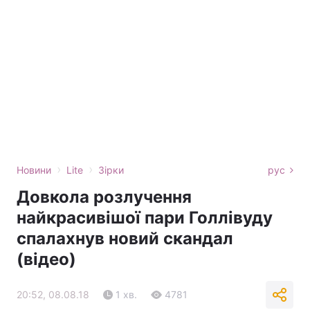
›
›
Новини
Lite
Зірки
рус
Довкола розлучення
найкрасивішої пари Голлівуду
спалахнув новий скандал
(відео)
20:52, 08.08.18
1 хв.
4781