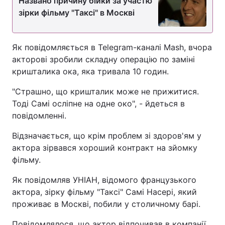
Названо причину бійки за участю
зірки фільму "Таксі" в Москві
Як повідомляється в Telegram-каналі Mash, вчора
акторові зробили складну операцію по заміні
кришталика ока, яка тривала 10 годин.
"Страшно, що кришталик може не прижитися.
Тоді Самі осліпне на одне око", - йдеться в
повідомленні.
Відзначається, що крім проблем зі здоров'ям у
актора зірвався хороший контракт на зйомку
фільму.
Як повідомляв УНІАН, відомого французького
актора, зірку фільму "Таксі" Самі Насері, який
проживає в Москві, побили у столичному барі.
Повідомлялося, що актор відпочивав в компанії