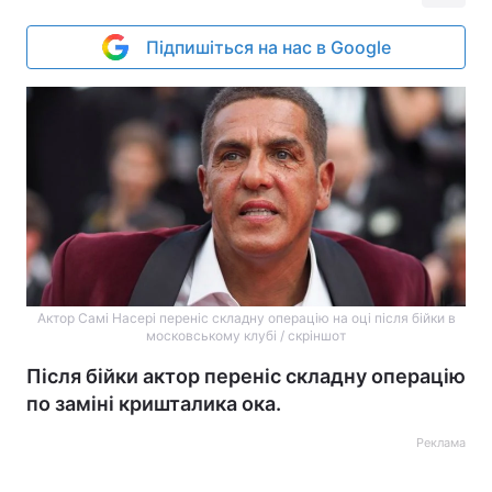
Підпишіться на нас в Google
Актор Самі Насері переніс складну операцію на оці після бійки в
московському клубі / скріншот
Після бійки актор переніс складну операцію
по заміні кришталика ока.
Реклама