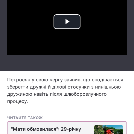
Лонгріди
Play
Відео з Youtube
Статті
Video
Інтерв'ю
Думки
Архів
Вакансії
Контакти
Петросян у свою чергу заявив, що сподівається
Послуги
зберегти дружні й ділові стосунки з нинішньою
дружиною навіть після шлюборозлучного
процесу.
ЧИТАЙТЕ ТАКОЖ
"Мати обмовилася": 29-річну