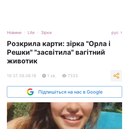
›
›
Новини
Lite
Зірки
рус
Розкрила карти: зірка "Орла і
Решки" "засвітила" вагітний
животик
16:37, 08.08.18
1 хв.
7333
Підпишіться на нас в Google