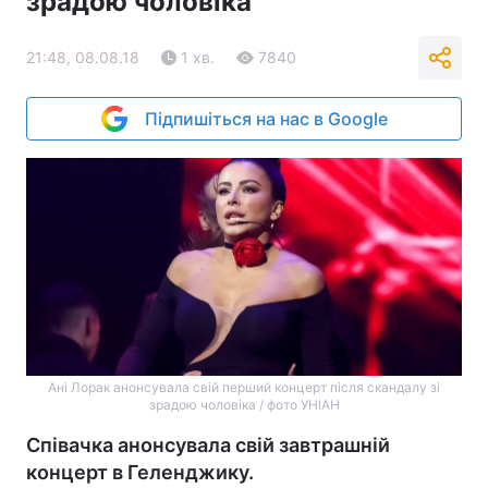
зрадою чоловіка
21:48, 08.08.18
1 хв.
7840
Підпишіться на нас в Google
Ані Лорак анонсувала свій перший концерт після скандалу зі
зрадою чоловіка / фото УНІАН
Співачка анонсувала свій завтрашній
концерт в Геленджику.