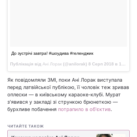
До зустрічі завтра! #шоудива #геленджик
Публікація від
Ані Лорак
(@anilorak)
8 Серп 2018 в 10:48 PDT
Як повідомляли ЗМІ, поки Ані Лорак виступала
перед латвійської публікою, її чоловік теж зривав
оплески — в київському караоке-клубі. Мурат
з'явився у закладі зі стрункою брюнеткою —
бурхливе побачення
потрапило в об'єктив
.
ЧИТАЙТЕ ТАКОЖ