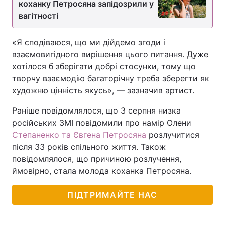
коханку Петросяна запідозрили у
вагітності
Тема оформлення
«Я сподіваюся, що ми дійдемо згоди і
взаємовигідного вирішення цього питання. Дуже
хотілося б зберігати добрі стосунки, тому що
творчу взаємодію багаторічну треба зберегти як
художню цінність якусь», — зазначив артист.
Раніше повідомлялося, що 3 серпня низка
російських ЗМІ повідомили про намір Олени
Степаненко та Євгена Петросяна
розлучитися
після 33 років спільного життя. Також
повідомлялося, що причиною розлучення,
ймовірно, стала молода коханка Петросяна.
ПІДТРИМАЙТЕ НАС