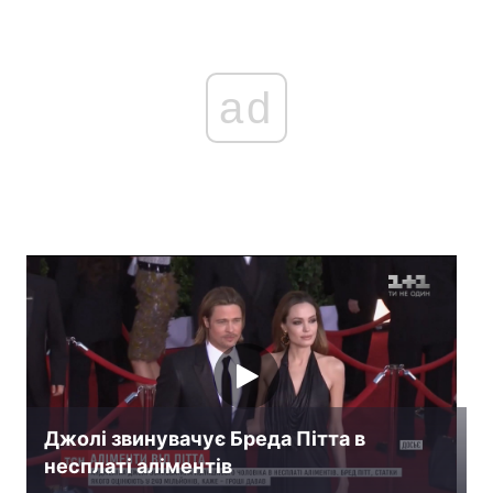
ad
Джолі звинувачує Бреда Пітта в
несплаті аліментів