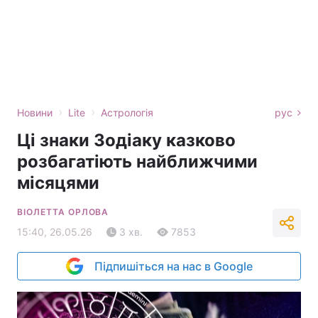
›
›
Новини
Lite
Астрологія
рус
Ці знаки Зодіаку казково
розбагатіють найближчими
місяцями
ВІОЛЕТТА ОРЛОВА
15:40, 26.05.26
3 хв.
7853
Підпишіться на нас в Google