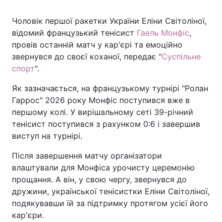
Чоловік першої ракетки України Еліни Світоліної,
відомий французький тенісист
Гаель Монфіс
,
Головна
Війна
провів останній матч у кар'єрі та емоційно
звернувся до своєї коханої, передає "
Суспільне
Україна
Політика
спорт
".
Економіка
Світ
Як зазначається, на французькому турнірі "Ролан
Гаррос" 2026 року Монфіс поступився вже в
Спорт
Наука
першому колі. У вирішальному сеті 39-річний
тенісист поступився з рахунком 0:6 і завершив
Техно і зв'язок
Лайт
виступ на турнірі.
Зброя
Інциденти
Після завершення матчу організатори
влаштували для Монфіса урочисту церемонію
Здоров'я
Туризм
прощання. А він, у свою чергу, звернувся до
дружини, української тенісистки Еліни Світоліної,
Цікавинки
Погода
подякувавши їй за підтримку протягом усієї його
кар'єри.
Екологія
Регіони