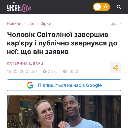
›
›
Новини
Lite
Зірки
рус
Чоловік Світоліної завершив
кар'єру і публічно звернувся до
неї: що він заявив
КАТЕРИНА ШВАРЦ
16:20, 26.05.26
2 хв.
5622
Підпишіться на нас в Google