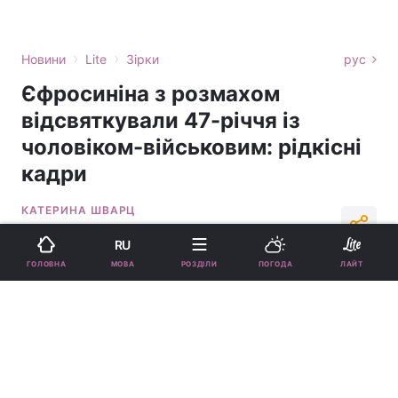
›
›
Новини
Lite
Зірки
рус
Єфросиніна з розмахом
відсвяткували 47-річчя із
чоловіком-військовим: рідкісні
кадри
КАТЕРИНА ШВАРЦ
15:21, 26.05.26
2 хв.
3798
RU
МОВА
ГОЛОВНА
РОЗДІЛИ
ПОГОДА
ЛАЙТ
Підпишіться на нас в Google