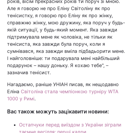
років, вісім прекрасних років ти поруч зі мною.
Але я говорю не про Еліну Світоліну як про
Тема оформлення
тенісистку, я говорю про Еліну як про жінку,
справжню жінку, мою дружину, яка поруч у будь-
якій ситуації, у будь-який момент. Яка завжди
підтримувала мене як чоловіка, не тільки як
тенісиста, яка завжди була поруч, коли я
сумнівався, яка завжди вміла підбадьорити мене.
І найголовніше: ти подарувала мені найбільший
подарунок – нашу доньку. Я кохаю тебе", –
зазначив тенісист.
Нагадаємо, раніше УНІАН писав, як нещодавно
Еліна
Світоліна стала чемпіонкою турніру WTA
1000 у Римі
.
Вас також можуть зацікавити новини:
Остапчуки перед виїздом з України зіграли
таємне весілля: перші кадри