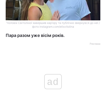
Чоловік Світоліної завершив кар'єру та публічно звернувся до неї /
фото instagram.com/elisvitolina
Пара разом уже вісім років.
Реклама
ad