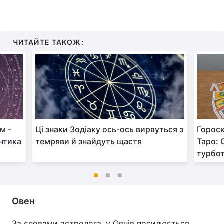
ЧИТАЙТЕ ТАКОЖ:
м -
Ці знаки Зодіаку ось-ось вирвуться з
Гороск
антика
темряви й знайдуть щастя
Таро: 
турбо
Овен
За словами астролога, у Овнів посилюється