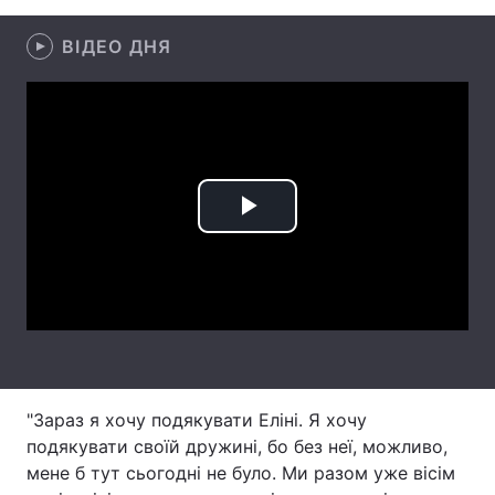
Лонгріди
ВІДЕО ДНЯ
Відео з Youtube
Статті
Інтерв'ю
Думки
Архів
Вакансії
Play
Контакти
Video
Послуги
"Зараз я хочу подякувати Еліні. Я хочу
подякувати своїй дружині, бо без неї, можливо,
мене б тут сьогодні не було. Ми разом уже вісім