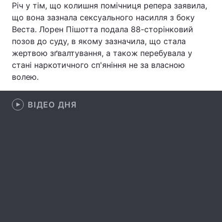
Річ у тім, що колишня помічниця репера заявила,
що вона зазнала сексуального насилля з боку
Лонгріди
Веста. Лорен Пішотта подала 88-сторінковий
позов до суду, в якому зазначила, що стала
Відео з Youtube
Статті
жертвою зґвалтування, а також перебувала у
стані наркотичного сп'яніння не за власною
Інтерв'ю
Думки
волею.
Архів
Вакансії
ВІДЕО ДНЯ
Контакти
Послуги