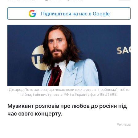
Підпишіться на нас в Google
Джаред Лето заявив, що чекає поки вирішиться "проблема", тобто
війна, і він виступить в РФ і в Україні / фото REUTERS
Музикант розповів про любов до росіян під
час свого концерту.
Реклама