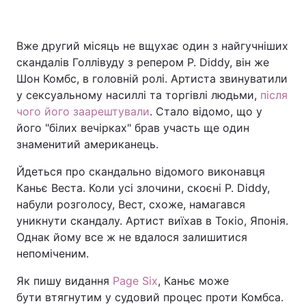
Вже другий місяць не вщухає один з найгучніших
Головна
Війна
скандалів Голлівуду з репером P. Diddy, він же
Шон Комбс, в головній ролі. Артиста звинуватили
Україна
Політика
у сексуальному насиллі та торгівлі людьми,
після
чого його заарештували
. Стало відомо, що у
Економіка
Світ
його "білих вечірках" брав участь ще один
знаменитий американець.
Спорт
Наука
Йдеться про скандально відомого виконавця
Техно і зв'язок
Лайт
Каньє Веста. Коли усі злочини, скоєні P. Diddy,
набули розголосу, Вест, схоже, намагався
Зброя
Інциденти
уникнути скандалу. Артист виїхав в Токіо, Японія.
Однак йому все ж не вдалося залишитися
Здоров'я
Туризм
непоміченим.
Цікавинки
Погода
Як пишу видання
Page Six
, Каньє може
бути втягнутим у судовий процес проти Комбса.
Екологія
Регіони