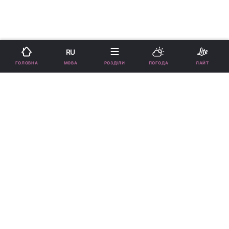
RU
МОВА
ГОЛОВНА
РОЗДІЛИ
ПОГОДА
ЛАЙТ
›
›
Новини
Lite
Зірки
рус
Старша донька Олени Кравець
показала свого коханого та
публічно звернулася до нього
КАРІНА ЯНІНА
10:32, 13.10.24
2 хв.
35453
Підпишіться на нас в Google