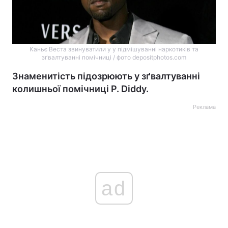
Каньє Веста звинуватили у у підмішуванні наркотиків та
зґвалтуванні помічниці / фото depositphotos.com
Знаменитість підозрюють у зґвалтуванні
колишньої помічниці P. Diddy.
Реклама
ad