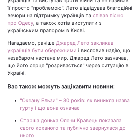
українців та виступав проти війни та не називав
її просто "проблемою". Лето відвідував благодійні
вечори на підтримку українців та
співав пісню
про Одесу
, а також хотів виступити з
українським прапором в Києві.
Нагадаємо, раніше
Джаред Лето закликав
українців бути обережними
і висловив надію, що
незабаром настане мир. Джаред Лето зазначав,
що його серце "розривається" через ситуацію в
Україні.
Вас також можуть зацікавити новини:
"Океану Ельзи" – 30 років: як виникла назва
гурту і що вона означає
Старша донька Олени Кравець показала
свого коханого та публічно звернулася до
нього