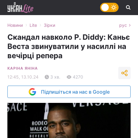
›
›
Новини
Lite
Зірки
рус
Скандал навколо P. Diddy: Каньє
Веста звинуватили у насиллі на
вечірці репера
КАРІНА ЯНІНА
12:45, 13.10.24
3 хв.
4270
Підпишіться на нас в Google