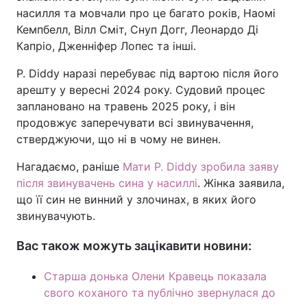
насилля та мовчали про це багато років, Наомі
Кемпбелл, Вілл Сміт, Снуп Догг, Леонардо Ді
Капріо, Дженніфер Лопес та інші.
P. Diddy наразі перебуває під вартою після його
арешту у вересні 2024 року. Судовий процес
заплановано на травень 2025 року, і він
продовжує заперечувати всі звинувачення,
стверджуючи, що ні в чому не винен.
Нагадаємо, раніше
Мати P. Diddy зробила заяву
після звинувачень сина у насиллі
. Жінка заявила,
що її син не винний у злочинах, в яких його
звинувачують.
Вас також можуть зацікавити новини:
Старша донька Олени Кравець показала
свого коханого та публічно звернулася до