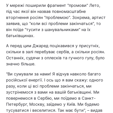
У мережі поширили фрагмент "промови" Лето,
під час якої він назвав повномасштабне
вторгнення росіян "проблемою". Зокрема, артист
заявив, що "коли всі проблеми закінчаться", то
він поїде "тусити з шанувальниками" на їх
батьківщинах.
А перед цим Джаред поцікавився у присутніх,
скільки в залі перебуває сербів, а скільки росіян.
Останніх, судячи з оплесків та гучного гулу, було
значно більше.
"Ви сумували за нами! Я відчув навколо багато
російської енергії. І ось що я вам скажу: одного
разу, коли ці всі проблеми закінчаться, ми
зустрінемося з вами на вашій батьківщині. Ми
повернемося в Сербію, ми поїдемо в Санкт-
Петербург, Москву, заїдемо у Київ. Ми будемо
тусуватися і веселитися. Так має бути", – видав