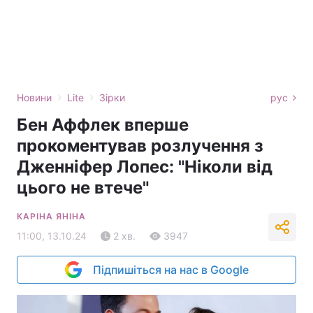
›
›
Новини
Lite
Зірки
рус
Бен Аффлек вперше
прокоментував розлучення з
Дженніфер Лопес: "Ніколи від
цього не втече"
КАРІНА ЯНІНА
11:00, 13.10.24
2 хв.
3947
Підпишіться на нас в Google