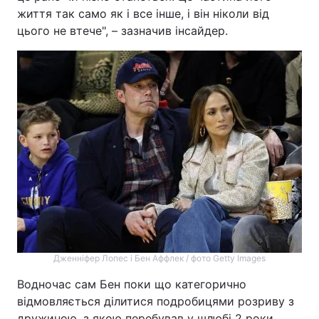
життя так само як і все інше, і він ніколи від
цього не втече", – зазначив інсайдер.
Дженніфер Лопес і Бен Аффлек / фото Getty Images
Водночас сам Бен поки що категорично
відмовляється ділитися подробицями розриву з
дружиною, з якою перебував у шлюбі 2 роки.