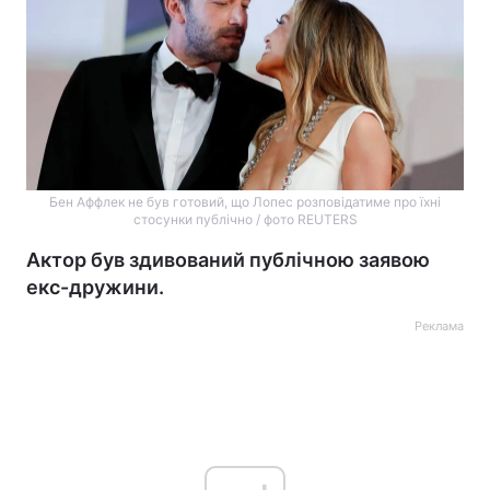
Бен Аффлек не був готовий, що Лопес розповідатиме про їхні
стосунки публічно / фото REUTERS
Актор був здивований публічною заявою
екс-дружини.
Реклама