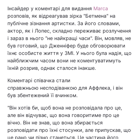
Інсайдер у коментарі для видання
Marca
розповів, як відреагував зірка "Бетмена" на
публічне зізнання артистки. За його словами,
актор, як і Лопес, складно переживає розлучення
і зараз в нього "не найкращі часи". Він, мовляв, не
був готовий, що Дженніфер буде обговорювати
їхнє особисте життя у ЗМІ. У нього була надія, що
найближчим часом вони не коментуватимуть
їхній розрив, однак сталося інакше.
Коментарі співачка стали
справжньою несподіванкою для Аффлека, і він
був збентежений її вчинком.
"Він хотів би, щоб вона не розповідала про це,
але він відчуває, що вона говоритиме про це
вічно. Він не знав, що вона збирається
розповідати про їхні стосунки, але припускав, що
це рано чи пізно станеться. Це частина його