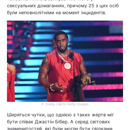
сексуальних домаганнях, причому 25 з цих осіб
були неповнолітніми на момент інцидентів.
P. Diddy / фото Getty Images
Ширяться чутки, що однією з таких жертв міг
бути співак Джастін Бібер. А серед світових
знаменитостей, які були могли бути свідками