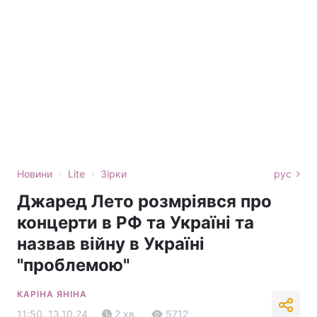
›
›
Новини
Lite
Зірки
рус
Джаред Лето розмріявся про
концерти в РФ та Україні та
назвав війну в Україні
"проблемою"
КАРІНА ЯНІНА
11:50, 13.10.24
2 хв.
5712