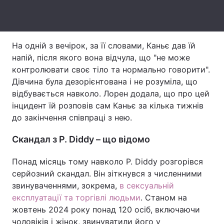
Тема оформлення
На одній з вечірок, за її словами, Каньє дав їй
напій, після якого вона відчула, що "не може
контролювати своє тіло та нормально говорити".
Дівчина була дезорієнтована і не розуміла, що
відбувається навколо. Лорен додала, що про цей
інцидент їй розповів сам Каньє за кілька тижнів
до закінчення співпраці з нею.
Скандал з P. Diddy – що відомо
Понад місяць тому навколо P. Diddy розгорівся
серйозний скандал. Він зіткнувся з численними
звинуваченнями, зокрема,
в сексуальній
експлуатації та торгівлі людьми
. Станом на
жовтень 2024 року понад 120 осіб, включаючи
чоловіків і жінок, звинуватили його у