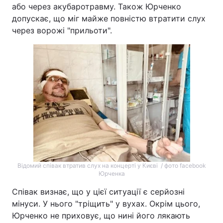
або через акубаротравму. Також Юрченко
допускає, що міг майже повністю втратити слух
через ворожі "прильоти".
Відомий співак втратив слух на концерті у Києві / фото facebook
Юрченка
Співак визнає, що у цієї ситуації є серйозні
мінуси. У нього "тріщить" у вухах. Окрім цього,
Юрченко не приховує, що нині його лякають