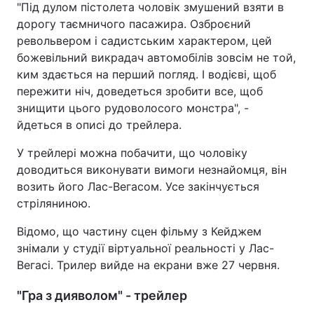
"Під дулом пістолета чоловік змушений взяти в
дорогу таємничого пасажира. Озброєний
револьвером і садистським характером, цей
божевільний викрадач автомобілів зовсім не той,
ким здається на перший погляд. І водієві, щоб
пережити ніч, доведеться зробити все, щоб
знищити цього рудоволосого монстра", -
йдеться в описі до трейлера.
У трейлері можна побачити, що чоловіку
доводиться виконувати вимоги незнайомця, він
возить його Лас-Вегасом. Усе закінчується
стріляниною.
Відомо, що частину сцен фільму з Кейджем
знімали у студії віртуальної реальності у Лас-
Вегасі. Трилер вийде на екрани вже 27 червня.
"Гра з дияволом" - трейлер