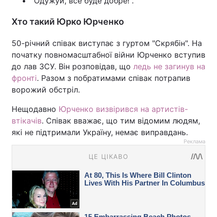
"Одужуй, все буде добре!".
Хто такий Юрко Юрченко
50-річний співак виступає з гуртом "Скрябін". На
початку повномасштабної війни Юрченко вступив
до лав ЗСУ. Він розповідав, що
ледь не загинув на
фронті
. Разом з побратимами співак потрапив
ворожий обстріл.
Нещодавно
Юрченко визвірився на артистів-
втікачів
. Співак вважає, що тим відомим людям,
які не підтримали Україну, немає виправдань.
Реклама