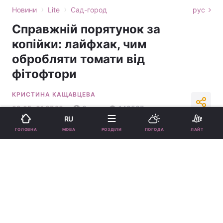
›
›
Новини
Lite
Сад-город
рус
Справжній порятунок за
копійки: лайфхак, чим
обробляти томати від
фітофтори
КРИСТИНА КАЩАВЦЕВА
09:05, 01.07.23
3 хв.
148537
RU
МОВА
ГОЛОВНА
РОЗДІЛИ
ПОГОДА
ЛАЙТ
Підпишіться на нас в Google