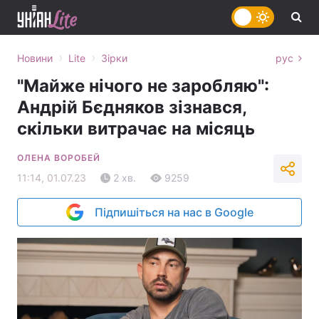
›
›
Новини
Lite
Зірки
рус
"Майже нічого не заробляю":
Андрій Бєдняков зізнався,
скільки витрачає на місяць
ОЛЕНА ВОРОБЕЙ
11:14, 01.07.23
2 хв.
9259
Підпишіться на нас в Google