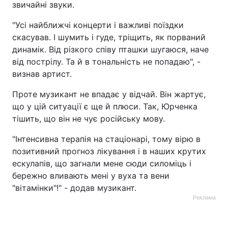
звичайні звуки.
"Усі найближчі концерти і важливі поїздки
скасував. І шумить і гуде, тріщить, як порваний
динамік. Від різкого співу пташки шугаюся, наче
від пострілу. Та й в тональність не попадаю", -
визнав артист.
Проте музикант не впадає у відчай. Він жартує,
що у цій ситуації є ще й плюси. Так, Юрченка
тішить, що він не чує російську мову.
"Інтенсивна терапія на стаціонарі, тому вірю в
позитивний прогноз лікування і в наших крутих
ескулапів, що загнали мене сюди силоміць і
бережно вливають мені у вуха та вени
"вітамінки"!" - додав музикант.
Реклама