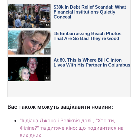
Вас також можуть зацікавити новини:
"Індіана Джонс і Реліквія долі", "Хто ти,
Філіпе?" та дитяче кіно: що подивитися на
вихідних