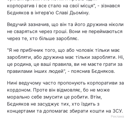
корпоратив і все стало на свої місця", - зізнався
Тема оформлення
Бєдняков в інтерв'ю Славі Дьоміну.
Ведучий зазначив, що він та його дружина ніколи
не сваряться через гроші. Вони не переймаються
через те, хто більше заробляє.
"Я не прибічник того, що або чоловік тільки має
заробляти, або дружина має тільки заробляти. Ні,
це родина, це ваші правила, ви не маєте грати за
правилами інших людей", - пояснив Бєдняков.
Нині ведучому часто пропонують корпоративи за
кордоном. Проте він відмовляє, бо не може
морально себе змусити це робити. Втім,
Бєдняков не засуджує тих, хто їздить з
концертами та допомагає збирати кошти на ЗСУ.
Реклама