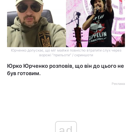
Юрченко допускає, що міг майже повністю втратити слух через
ворожі "прильоти" / скриншоти
Юрко Юрченко розповів, що він до цього не
був готовим.
Реклама
ad