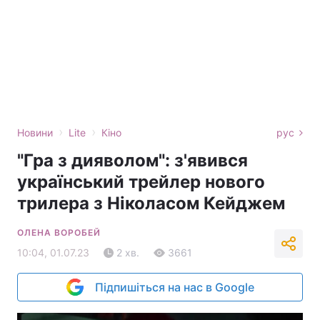
›
›
Новини
Lite
Кіно
рус
"Гра з дияволом": з'явився
український трейлер нового
трилера з Ніколасом Кейджем
ОЛЕНА ВОРОБЕЙ
10:04, 01.07.23
2 хв.
3661
Підпишіться на нас в Google