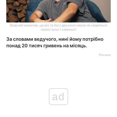
Ведучий зазначив, що він та його дружина ніколи не сваряться
через гроші / скриншот
За словами ведучого, нині йому потрібно
понад 20 тисяч гривень на місяць.
Реклама
ad