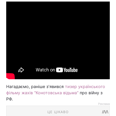
Нагадаємо, раніше з'явився
тизер українського
фільму жахів "Конотовська відьма"
про війну з
РФ.
Реклама