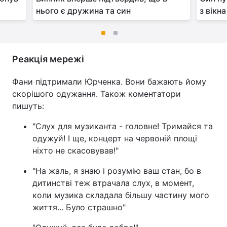
нього є дружина та син
з вікн
Реакція мережі
Фани підтримали Юрченка. Вони бажають йому
скорішого одужання. Також коментатори
пишуть:
"Слух для музиканта - головне! Тримайся та
одужуй! І ще, концерт на червоній площі
ніхто не скасовував!"
"На жаль, я знаю і розумію ваш стан, бо в
дитинстві теж втрачала слух, в момент,
коли музика складала більшу частину мого
життя... Було страшно"