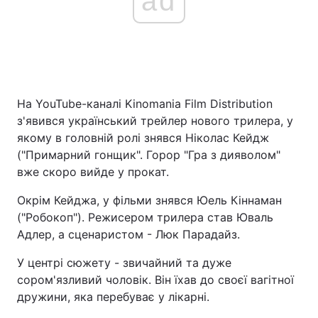
ad
На YouTube-каналі Kinomania Film Distribution
з'явився український трейлер нового трилера, у
якому в головній ролі знявся Ніколас Кейдж
("Примарний гонщик". Горор "Гра з дияволом"
вже скоро вийде у прокат.
Окрім Кейджа, у фільми знявся Юель Кіннаман
("Робокоп"). Режисером трилера став Юваль
Адлер, а сценаристом - Люк Парадайз.
У центрі сюжету - звичайний та дуже
сором'язливий чоловік. Він їхав до своєї вагітної
дружини, яка перебуває у лікарні.