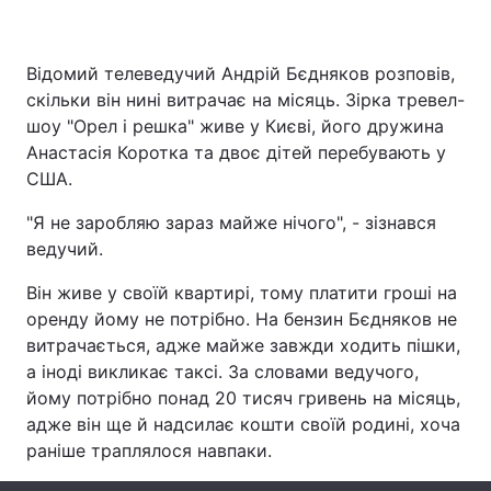
Відомий телеведучий Андрій Бєдняков розповів,
Головна
Війна
скільки він нині витрачає на місяць. Зірка тревел-
шоу "Орел і решка" живе у Києві, його дружина
Україна
Політика
Анастасія Коротка та двоє дітей перебувають у
США.
Економіка
Світ
"Я не заробляю зараз майже нічого", - зізнався
Спорт
Наука
ведучий.
Техно і зв'язок
Лайт
Він живе у своїй квартирі, тому платити гроші на
оренду йому не потрібно. На бензин Бєдняков не
Зброя
Інциденти
витрачається, адже майже завжди ходить пішки,
а іноді викликає таксі. За словами ведучого,
Здоров'я
Туризм
йому потрібно понад 20 тисяч гривень на місяць,
адже він ще й надсилає кошти своїй родині, хоча
Цікавинки
Погода
раніше траплялося навпаки.
Екологія
Регіони