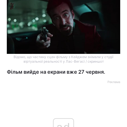
Відомо, що частину сцен фільму з Кейджем знімали у студії
віртуальної реальності у Лас-Вегасі / скриншот
Фільм вийде на екрани вже 27 червня.
Реклама