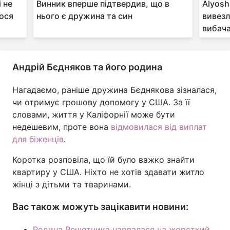
і не
Винник вперше підтвердив, що в
Alyosh
лося
нього є дружина та син
вивезл
вибач
Андрій Бєдняков та його родина
Нагадаємо, раніше дружина Бєднякова зізналася,
чи отримує грошову допомогу у США. За її
словами, життя у Каліфорнії може бути
недешевим, проте вона
відмовилася від виплат
для біженців
.
Коротка розповіла, що їй було важко знайти
квартиру у США. Ніхто не хотів здавати житло
жінці з дітьми та тваринами.
Вас також можуть зацікавити новини:
Родина Решетника нарвалася на жорсткий