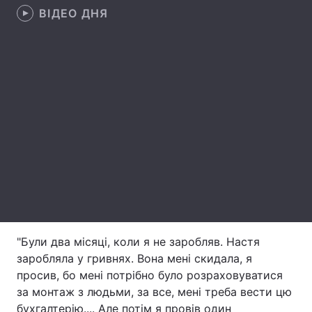
ВІДЕО ДНЯ
Лонгріди
Відео з Youtube
Статті
Інтерв'ю
Думки
Архів
Вакансії
Контакти
Послуги
"Були два місяці, коли я не заробляв. Настя
заробляла у гривнях. Вона мені скидала, я
просив, бо мені потрібно було розраховуватися
за монтаж з людьми, за все, мені треба вести цю
бухгалтерію.... Але потім я провів один