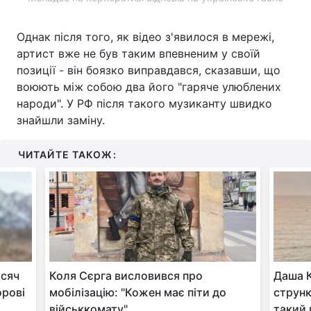
Однак після того, як відео з'явилося в мережі,
артист вже не був таким впевненим у своїй
позиції - він боязко виправдався, сказавши, що
воюють між собою два його "гаряче улюблених
народи". У РФ після такого музиканту швидко
знайшли заміну.
ЧИТАЙТЕ ТАКОЖ:
исяч
Коля Сєрга висловився про
Даша К
орові
мобілізацію: "Кожен має піти до
струнк
військкомату"
такий 