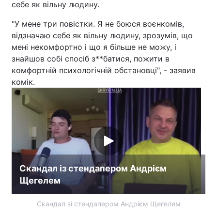
себе як вільну людину.
Лонгріди
"У мене три повістки. Я не боюся воєнкомів,
відзначаю себе як вільну людину, зрозумів, що
Відео з Youtube
Статті
мені некомфортно і що я більше не можу, і
знайшов собі спосіб з**батися, пожити в
Інтерв'ю
Думки
комфортній психологічній обстановці", - заявив
комік.
Архів
Вакансії
Контакти
Послуги
Скандал із стендапером Андрієм
Щегелем
Скандал зі стендапером Андрієм Щегелем