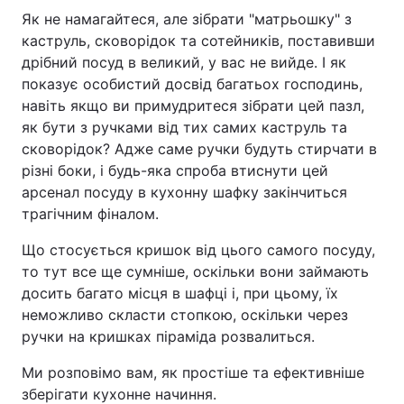
Як не намагайтеся, але зібрати "матрьошку" з
каструль, сковорідок та сотейників, поставивши
дрібний посуд в великий, у вас не вийде. І як
показує особистий досвід багатьох господинь,
навіть якщо ви примудритеся зібрати цей пазл,
як бути з ручками від тих самих каструль та
сковорідок? Адже саме ручки будуть стирчати в
різні боки, і будь-яка спроба втиснути цей
арсенал посуду в кухонну шафку закінчиться
трагічним фіналом.
Що стосується кришок від цього самого посуду,
то тут все ще сумніше, оскільки вони займають
досить багато місця в шафці і, при цьому, їх
неможливо скласти стопкою, оскільки через
ручки на кришках піраміда розвалиться.
Ми розповімо вам, як простіше та ефективніше
зберігати кухонне начиння.