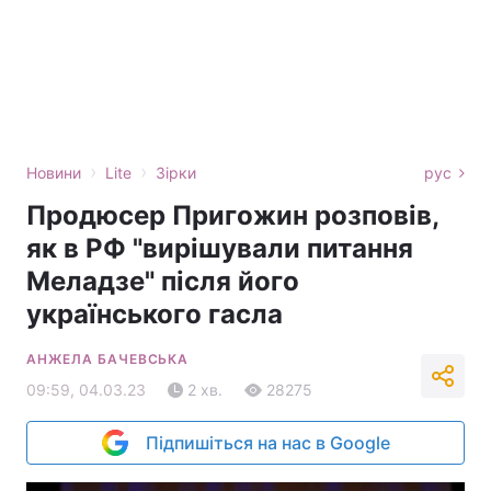
›
›
Новини
Lite
Зірки
рус
Продюсер Пригожин розповів,
як в РФ "вирішували питання
Меладзе" після його
українського гасла
АНЖЕЛА БАЧЕВСЬКА
09:59, 04.03.23
2 хв.
28275
Підпишіться на нас в Google