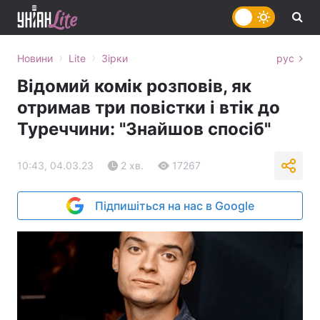
›
›
Новини
Lite
Зірки
рус
Відомий комік розповів, як
отримав три повістки і втік до
Туреччини: "Знайшов спосіб"
10:43, 04.03.23
2 хв.
17267
Підпишіться на нас в Google