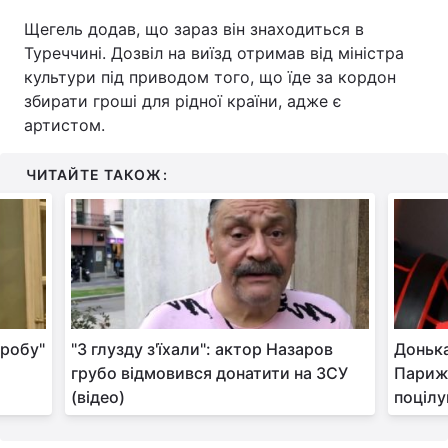
Щегель додав, що зараз він знаходиться в
Тема оформлення
Туреччині. Дозвіл на виїзд отримав від міністра
культури під приводом того, що їде за кордон
збирати гроші для рідної країни, адже є
артистом.
ЧИТАЙТЕ ТАКОЖ:
оробу"
"З глузду з'їхали": актор Назаров
Донька
грубо відмовився донатити на ЗСУ
Парижі
(відео)
поцілу