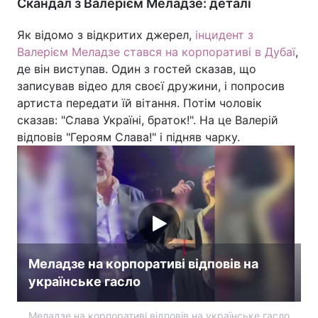
Скандал з Валерієм Меладзе: деталі
Як відомо з відкритих джерел,
інцидент з
Валерієм Меладзе стався на корпоративі в Дубаї
,
де він виступав. Один з гостей сказав, що
записував відео для своєї дружини, і попросив
артиста передати їй вітання. Потім чоловік
сказав: "Слава Україні, браток!". На це Валерій
відповів "Героям Слава!" і підняв чарку.
Меладзе на корпоративі відповів на
українське гасло
Меладзе на корпоративі відповів на українське гасло