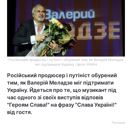
Російський продюсер і путініст обурений тим, як Валерій Меладзе
міг підтримати Україну / фото УНІАН
Російський продюсер і путініст обурений
тим, як Валерій Меладзе міг підтримати
Україну. Йдеться про те, що музикант під
час одного зі своїх виступів відповів
"Героям Слава!" на фразу "Слава Україні!"
від гостя.
Реклама