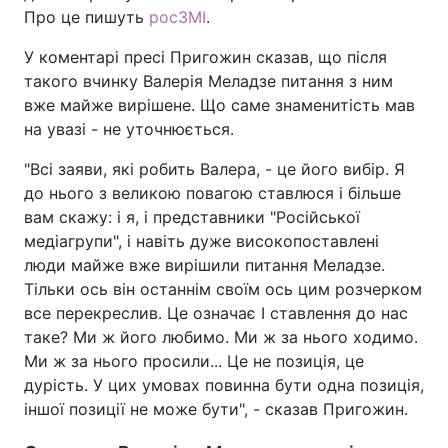
Про це пишуть
росЗМІ
.
У коментарі пресі Пригожин сказав, що після
такого вчинку Валерія Меладзе питання з ним
вже майже вирішене. Що саме знаменитість мав
на увазі - не уточнюється.
"Всі заяви, які робить Валера, - це його вибір. Я
до нього з великою повагою ставлюся і більше
вам скажу: і я, і представники "Російської
медіагрупи", і навіть дуже високопоставлені
люди майже вже вирішили питання Меладзе.
Тільки ось він останнім своїм ось цим розчерком
все перекреслив. Це означає І ставлення до нас
таке? Ми ж його любимо. Ми ж за нього ходимо.
Ми ж за нього просили... Це не позиція, це
дурість. У цих умовах повинна бути одна позиція,
іншої позиції не може бути", - сказав Пригожин.