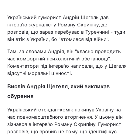
Український гуморист Андрій Щегель дав
інтерв'ю журналісту Роману Скрипіну, де
Головна
Війна
розповів, що зараз перебуває в Туреччині - туди
він втік з України, бо "втомився від війни".
Україна
Політика
Там, за словами Андрія, він "класно проводить
Економіка
Світ
час комфортній психологічній обстановці".
Коментатори під інтерв'ю написали, що у Щегеля
Спорт
Наука
відсутні моральні цінності.
Техно і зв'язок
Лайт
Вислів Андрія Щегеля, який викликав
Зброя
Інциденти
обурення
Здоров'я
Туризм
Український стендап-комік покинув Україну на
час повномасштабного вторгнення. У цьому він
Цікавинки
Погода
зізнався в інтерв'ю Роману Скрипіну. Гуморист
розповів, що зробив це тому, що ідентифікує
Екологія
Регіони