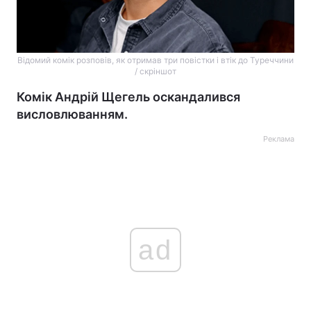
Відомий комік розповів, як отримав три повістки і втік до Туреччини
/ скріншот
Комік Андрій Щегель оскандалився
висловлюванням.
Реклама
ad