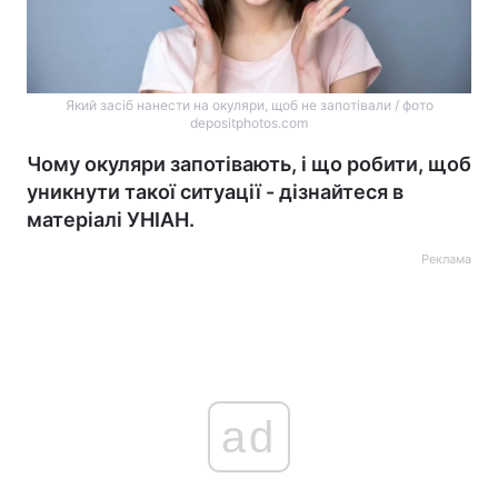
Який засіб нанести на окуляри, щоб не запотівали / фото
depositphotos.com
Чому окуляри запотівають, і що робити, щоб
уникнути такої ситуації - дізнайтеся в
матеріалі УНІАН.
Реклама
ad