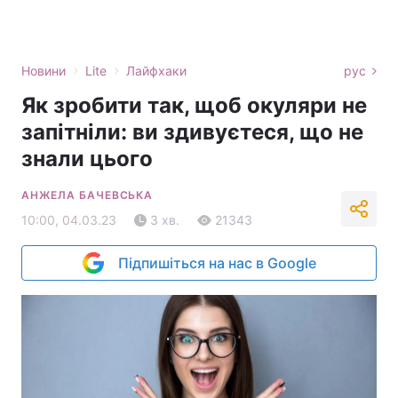
›
›
Новини
Lite
Лайфхаки
рус
Як зробити так, щоб окуляри не
запітніли: ви здивуєтеся, що не
знали цього
АНЖЕЛА БАЧЕВСЬКА
10:00, 04.03.23
3 хв.
21343
Підпишіться на нас в Google