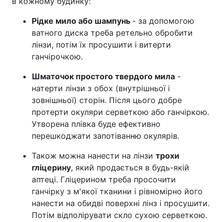
в кожному будинку:
Рідке мило або шампунь
- за допомогою
ватного диска треба ретельно обробити
лінзи, потім їх просушити і витерти
ганчірочкою.
Шматочок простого твердого мила
-
натерти лінзи з обох (внутрішньої і
зовнішньої) сторін. Після цього добре
протерти окуляри серветкою або ганчіркою.
Утворена плівка буде ефективно
перешкоджати запотіванню окулярів.
Також можна нанести на лінзи
трохи
гліцерину
, який продається в будь-якій
аптеці. Гліцерином треба просочити
ганчірку з м'якої тканини і рівномірно його
нанести на обидві поверхні лінз і просушити.
Потім відполірувати скло сухою серветкою.