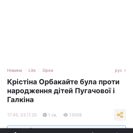
›
›
Новини
Lite
Зірки
рус
Крістіна Орбакайте була проти
народження дітей Пугачової і
Галкіна
17:45, 03.11.20
1 хв.
13008
Підпишіться на нас в Google