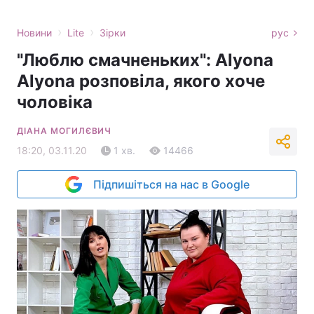
›
›
Новини
Lite
Зірки
рус
"Люблю смачненьких": Alyona
Alyona розповіла, якого хоче
чоловіка
ДІАНА МОГИЛЄВИЧ
18:20, 03.11.20
1 хв.
14466
Підпишіться на нас в Google