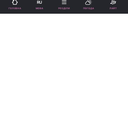
RU
МОВА
ГОЛОВНА
РОЗДІЛИ
ПОГОДА
ЛАЙТ
Співачка показала фото / instagram.com/orbakaite_k
Співачка сказала, що Пугачова не вміє бути
матір'ю.
Реклама