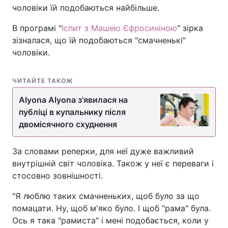
чоловіки їй подобаються найбільше.
В програмі "
Іспит з Машею Єфросиніною
" зірка
зізналася, що їй подобаються "смачненькі"
чоловіки.
ЧИТАЙТЕ ТАКОЖ
Alyona Alyona з'явилася на
публіці в купальнику після
двомісячного схуднення
За словами реперки, для неї дуже важливий
внутрішній світ чоловіка. Також у неї є переваги і
стосовно зовнішності.
"Я люблю таких смачненьких, щоб було за що
помацати. Ну, щоб м'яко було. І щоб "рама" була.
Ось я така "рамиста" і мені подобається, коли у