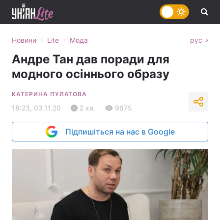
›
›
Новини
Lite
Мода
рус
Андре Тан дав поради для
модного осіннього образу
КАТЕРИНА ПУЛАТОВА
18:23, 03.11.20
2 хв.
9675
Підпишіться на нас в Google