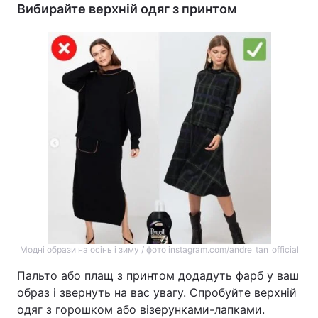
Вибирайте верхній одяг з принтом
Модні образи на осінь і зиму / фото instagram.com/andre_tan_official
Пальто або плащ з принтом додадуть фарб у ваш
образ і звернуть на вас увагу. Спробуйте верхній
одяг з горошком або візерунками-лапками.