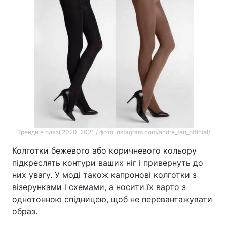
Тренди в одязі 2020-2021 / фото instagram.com/andre_tan_official/
Колготки бежевого або коричневого кольору
підкреслять контури ваших ніг і привернуть до
них увагу. У моді також капронові колготки з
візерунками і схемами, а носити їх варто з
однотонною спідницею, щоб не перевантажувати
образ.