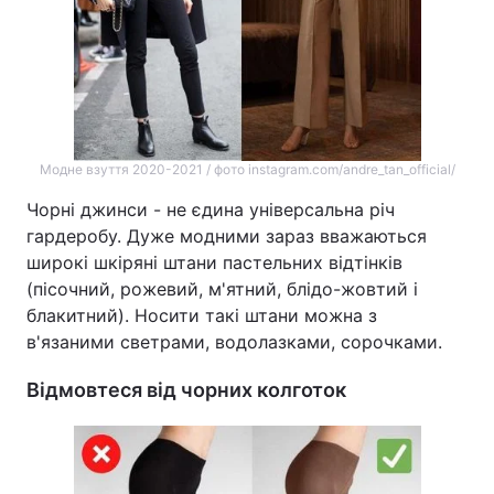
Модне взуття 2020-2021 / фото instagram.com/andre_tan_official/
Чорні джинси - не єдина універсальна річ
гардеробу. Дуже модними зараз вважаються
широкі шкіряні штани пастельних відтінків
(пісочний, рожевий, м'ятний, блідо-жовтий і
блакитний). Носити такі штани можна з
в'язаними светрами, водолазками, сорочками.
Відмовтеся від чорних колготок