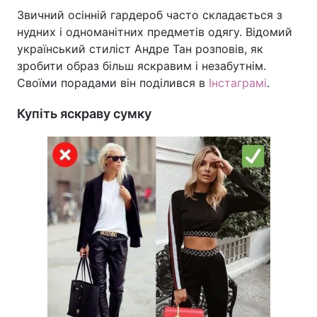
Звичний осінній гардероб часто складається з
нудних і одноманітних предметів одягу. Відомий
український стиліст Андре Тан розповів, як
Головна
Війна
зробити образ більш яскравим і незабутнім.
Своїми порадами він поділився в
Інстаграмі
.
Україна
Політика
Купіть яскраву сумку
Економіка
Світ
Спорт
Наука
Техно і зв'язок
Лайт
Зброя
Інциденти
Здоров'я
Туризм
Цікавинки
Погода
Екологія
Регіони