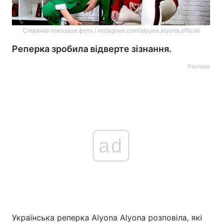
Співачка показала фото / instagram.com/alyona.alyona.official
Реперка зробила відверте зізнання.
Реклама
ad
Українська реперка Alyona Alyona розповіла, які