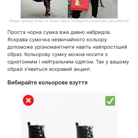
Лонгріди
Модні тренди осені та зими / фото instagram.com/andre_tan_official/
Відео з Youtube
Статті
Проста чорна сумка вже давно набридла.
Яскрава сумочка незвичайного кольору
Інтерв'ю
Думки
допоможе урізноманітнити навіть найпростіший
образ. Кольорову сумку можна носити з
Архів
Вакансії
однотонним і нейтральним одягом. Так у вашому
образі з'явиться яскравий акцент.
Контакти
Вибирайте кольорове взуття
Послуги