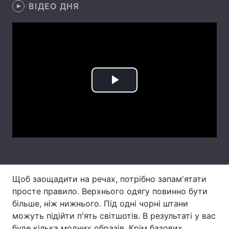
ВІДЕО ДНЯ
Лонгріди
Відео з Youtube
Статті
Інтерв'ю
Думки
Play
Архів
Вакансії
Video
Контакти
Послуги
Щоб заощадити на речах, потрібно запам'ятати
просте правило. Верхнього одягу повинно бути
більше, ніж нижнього. Під одні чорні штани
можуть підійти п'ять світшотів. В результаті у вас
буде кілька модних образів. Крім базових