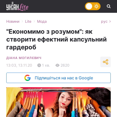
›
›
Новини
Lite
Мода
рус
"Економимо з розумом": як
створити ефектний капсульний
гардероб
ДІАНА МОГИЛЄВИЧ
13:03, 13.11.20
1 хв.
2620
Підпишіться на нас в Google