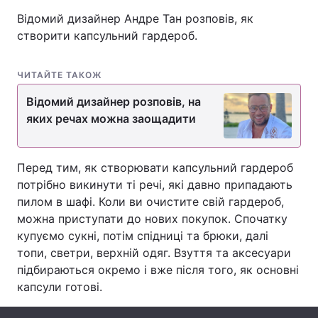
Відомий дизайнер Андре Тан розповів, як
створити капсульний гардероб.
Головна
Війна
ЧИТАЙТЕ ТАКОЖ
Україна
Політика
Відомий дизайнер розповів, на
яких речах можна заощадити
Економіка
Світ
Спорт
Наука
Перед тим, як створювати капсульний гардероб
потрібно викинути ті речі, які давно припадають
Техно і зв'язок
Лайт
пилом в шафі. Коли ви очистите свій гардероб,
Зброя
Інциденти
можна приступати до нових покупок. Спочатку
купуємо сукні, потім спідниці та брюки, далі
Здоров'я
Туризм
топи, светри, верхній одяг. Взуття та аксесуари
підбираються окремо і вже після того, як основні
Цікавинки
Погода
капсули готові.
Екологія
Регіони