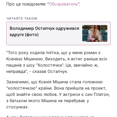
Про це повідомляє "
Обозреватель
".
ЧИТАЙТЕ ТАКОЖ
Володимир Остапчук одружився
вдруге (фото)
"Того року ходила плітка, що у мене роман з
Ксенією Мішиною. Виходить, я встиг раніше всіх
пацанів з шоу "Холостячка". Це, звичайно ж,
неправда", - сказав Остапчук.
Зазначимо, що Ксенія Мішина стала головною
"холостячкою" країни. Вона прийшла на проект,
щоб знайти свою любов. У актриси є син Платон,
з батьком якого Мішина не перебуває у
стосунках.