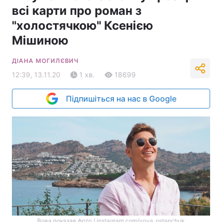
всі карти про роман з
"холостячкою" Ксенією
Мішиною
ДІАНА МОГИЛЄВИЧ
12:39, 13.11.20
1 хв.
18699
Підпишіться на нас в Google
Вова показав фото / instagram.com/vova_ostapchuk