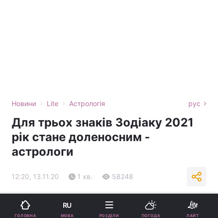
›
›
Новини
Lite
Астрологія
рус
Для трьох знаків Зодіаку 2021
рік стане доленосним -
астрологи
12:20, 13.11.20
1 хв.
58248
Підпишіться на нас в Google
RU
МОВА
ГОЛОВНА
РОЗДІЛИ
ПОГОДА
ЛАЙТ