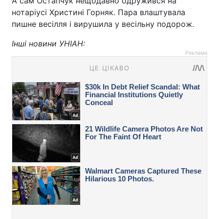
А сам Остапчук нещодавно одружився на
нотаріусі Христині Горняк. Пара влаштувала
пишне весілля і вирушила у весільну подорож.
Інші новини УНІАН:
Реклама