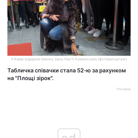
У Києві відкрили Іменну зірку Насті Каменських (фоторепортаж)
Табличка співачки стала 52-ю за рахунком
на "Площі зірок".
Реклама