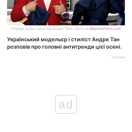
Поради щодо стилю від Андре Тана / фото ua.
depositphotos.com
Український модельєр і стиліст Андре Тан
розповів про головні антитренди цієї осені.
Реклама
ad