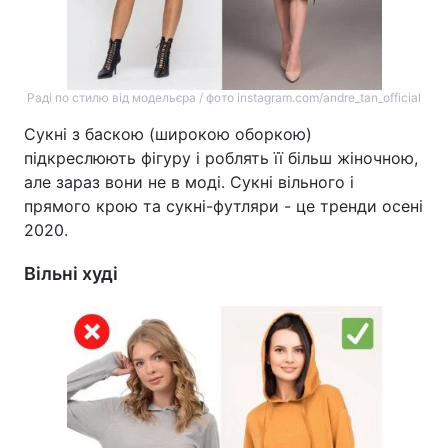
Лонгріди
Відео з Youtube
Статті
Раді по стилю від модельєра / фото instagram.com/andre_tan_official
Сукні з баскою (широкою оборкою)
Інтерв'ю
Думки
підкреслюють фігуру і роблять її більш жіночною,
але зараз вони не в моді. Сукні вільного і
Архів
Вакансії
прямого крою та сукні-футляри - це тренди осені
Контакти
2020.
Послуги
Вільні худі