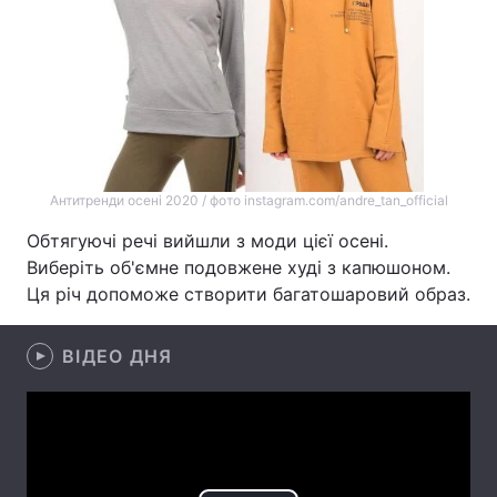
Тема оформлення
Антитренди осені 2020 / фото instagram.com/andre_tan_official
Обтягуючі речі вийшли з моди цієї осені.
Виберіть об'ємне подовжене худі з капюшоном.
Ця річ допоможе створити багатошаровий образ.
ВІДЕО ДНЯ