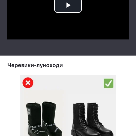
Play
Video
Черевики-луноходи