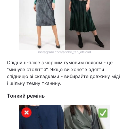
instagram.com/andre_tan_official
Спідниці-плісе з чорним гумовим поясом - це
"минуле століття". Якщо ви хочете одягти
спідницю зі складками - вибирайте довжину міді
і щільну темну тканину.
Тонкий ремінь