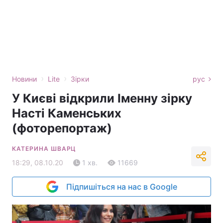
›
›
Новини
Lite
Зірки
рус
У Києві відкрили Іменну зірку
Насті Каменських
(фоторепортаж)
КАТЕРИНА ШВАРЦ
18:29, 08.10.20
1 хв.
11669
Підпишіться на нас в Google