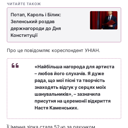
ЧИТАЙТЕ ТАКОЖ
Потап, Кароль і Білик:
Зеленський роздав
держнагороди до Дня
Конституції
Про це повідомляє кореспондент УНІАН.
«Найбільша нагорода для артиста
– любов його слухачів. Я дуже
рада, що мої пісні та творчість
знаходять відгук у серцях моїх
шанувальників», – зазначила
присутня на церемонії відкриття
Настя Каменських.
Її Іменна зірка стала 52-ю за рахунком.