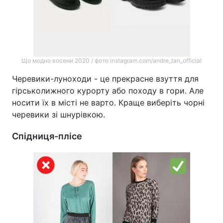
Що модно восени 2020 / фото instagram.com/andre_tan_official
Черевики-луноходи - це прекрасне взуття для
гірськолижного курорту або походу в гори. Але
носити їх в місті не варто. Краще виберіть чорні
черевики зі шнурівкою.
Спідниця-плісе