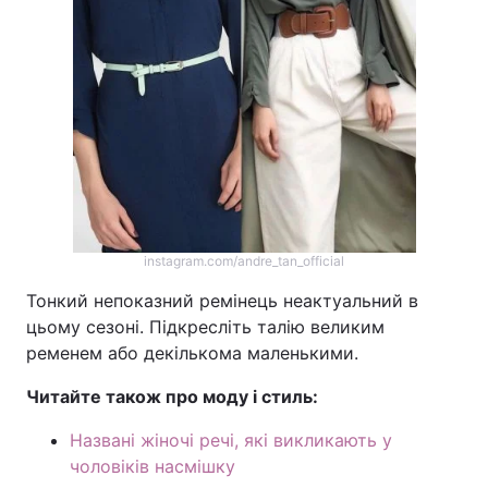
instagram.com/andre_tan_official
Тонкий непоказний ремінець неактуальний в
цьому сезоні. Підкресліть талію великим
ременем або декількома маленькими.
Читайте також про моду і стиль:
Названі жіночі речі, які викликають у
чоловіків насмішку