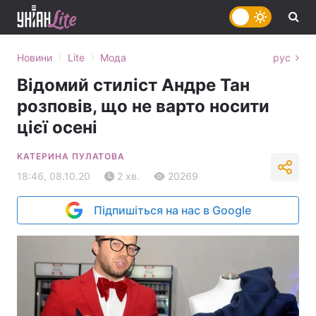
›
›
Новини
Lite
Мода
рус
Відомий стиліст Андре Тан
розповів, що не варто носити
цієї осені
КАТЕРИНА ПУЛАТОВА
18:46, 08.10.20
2 хв.
20269
Підпишіться на нас в Google