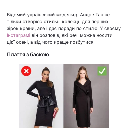
Відомий український модельєр Андре Тан не
тільки створює стильні колекції для перших
Головна
Війна
зірок країни, але і дає поради по стилю. У своєму
Інстаграмі
він розповів, які речі можна носити
Україна
Політика
цієї осені, а від чого краще позбутися.
Економіка
Світ
Плаття з баскою
Спорт
Наука
Техно і зв'язок
Лайт
Зброя
Інциденти
Здоров'я
Туризм
Цікавинки
Погода
Екологія
Регіони