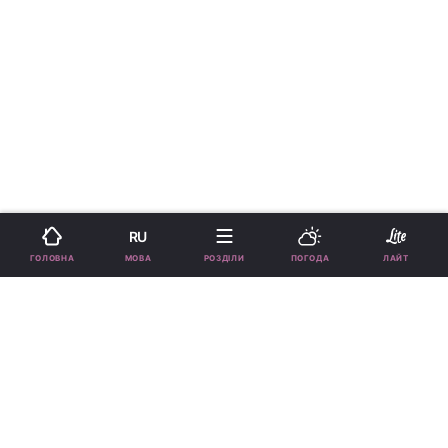
RU
›
›
Новини
Lite
Кіно
рус
МОВА
ГОЛОВНА
РОЗДІЛИ
ПОГОДА
ЛАЙТ
У Києві з 22 до 30 серпня
триватиме кінофестиваль
"Молодість"
ЮЛІЯ ЯНКЕВИЧ
20:54, 21.08.20
1 хв.
7327