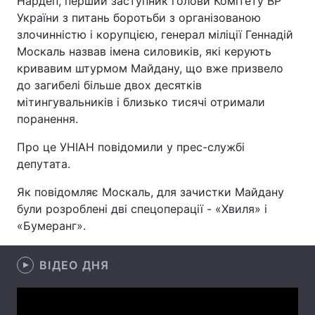
Нардеп, перший заступник голови Комітету ВР
України з питань боротьби з організованою
злочинністю і корупцією, генерал міліції Геннадій
Москаль назвав імена силовиків, які керують
Головна
Війна
кривавим штурмом Майдану, що вже призвело
до загибелі більше двох десятків
Україна
Політика
мітингувальників і близько тисячі отримали
поранення.
Економіка
Світ
Про це УНІАН повідомили у прес-службі
Спорт
Наука
депутата.
Техно і зв'язок
Лайт
Як повідомляє Москаль, для зачистки Майдану
були розроблені дві спецоперації - «Хвиля» і
Зброя
Інциденти
«Бумеранг».
Здоров'я
Туризм
ВІДЕО ДНЯ
Цікавинки
Погода
Екологія
Регіони