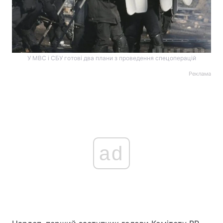
У МВС і СБУ готові два плани з проведення спецоперацій
Реклама
ad