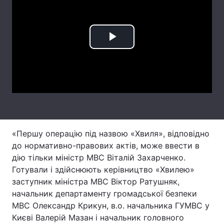
Лонгріди
Play
Відео з Youtube
Статті
Video
Інтерв'ю
Думки
Архів
Вакансії
Контакти
«Першу операцію під назвою «Хвиля», відповідно
Послуги
до нормативно-правових актів, може ввести в
дію тільки міністр МВС Віталій Захарченко.
Готували і здійснюють керівництво «Хвилею»
заступник міністра МВС Віктор Ратушняк,
начальник департаменту громадської безпеки
МВС Олександр Крикун, в.о. начальника ГУМВС у
Києві Валерій Мазан і начальник головного