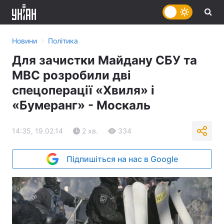
›
Новини
Політика
Для зачистки Майдану СБУ та
МВС розробили дві
спецоперації «Хвиля» і
«Бумеранг» - Москаль
14:35, 19.02.14
2 хв.
334
Підпишіться на нас в Google