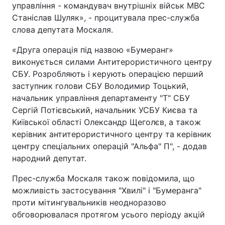
управління - командувач внутрішніх військ МВС
Тема оформлення
Станіслав Шуляк», - процитувала прес-служба
слова депутата Москаля.
«Друга операція під назвою «Бумеранг»
виконується силами Антитерористичного центру
СБУ. Розробляють і керують операцією перший
заступник голови СБУ Володимир Тоцький,
начальник управління департаменту "Т" СБУ
Сергій Потієвський, начальник УСБУ Києва та
Київської області Олександр Щеголєв, а також
керівник антитерористичного центру та керівник
центру спеціальних операцій "Альфа" П", - додав
народний депутат.
Прес-служба Москаля також повідомила, що
можливість застосування "Хвилі" і "Бумеранга"
проти мітингувальників неодноразово
обговорювалася протягом усього періоду акцій