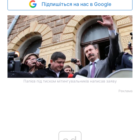
Підпишіться на нас в Google
Папієв під тиском мітингувальників написав заяву
Реклама