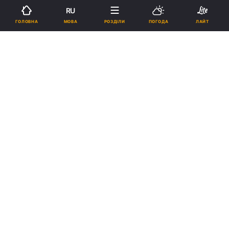
RU
Підпишіться на нас в Google
МОВА
ГОЛОВНА
РОЗДІЛИ
ПОГОДА
ЛАЙТ
Верховний комісар ООН з прав людини закликала до розслідування
подій в Україні
Реклама