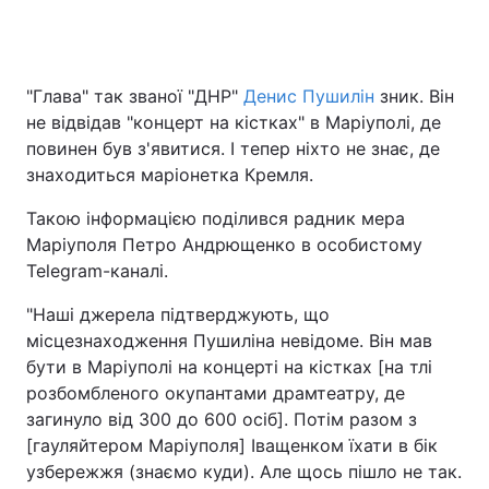
Головна
Війна
"Глава" так званої "ДНР"
Денис Пушилін
зник. Він
не відвідав "концерт на кістках" в Маріуполі, де
Україна
Політика
повинен був з'явитися. І тепер ніхто не знає, де
знаходиться маріонетка Кремля.
Економіка
Світ
Такою інформацією поділився радник мера
Спорт
Наука
Маріуполя Петро Андрющенко в особистому
Telegram-каналі.
Техно і зв'язок
Лайт
"Наші джерела підтверджують, що
Зброя
Інциденти
місцезнаходження Пушиліна невідоме. Він мав
бути в Маріуполі на концерті на кістках [на тлі
Здоров'я
Туризм
розбомбленого окупантами драмтеатру, де
загинуло від 300 до 600 осіб]. Потім разом з
Цікавинки
Погода
[гауляйтером Маріуполя] Іващенком їхати в бік
узбережжя (знаємо куди). Але щось пішло не так.
Екологія
Регіони