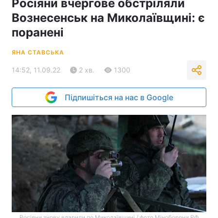
Росіяни вчергове обстріляли
Вознесенськ на Миколаївщині: є
поранені
ЯНА СТАВСЬКА
14:52, 11.09.22
2 хв.
1300
Підпишіться на нас в Google
Росіяни знову вдарили по Миколаївщині / фото Міноборони РФ