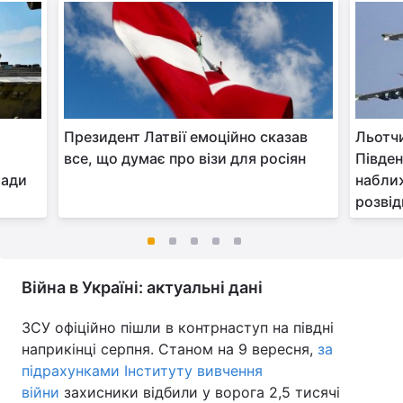
Президент Латвії емоційно сказав
Льотчи
все, що думає про візи для росіян
Півден
ради
наближ
розвід
Війна в Україні: актуальні дані
ЗСУ офіційно пішли в контрнаступ на півдні
наприкінці серпня. Станом на 9 вересня,
за
підрахунками Інституту вивчення
війни
захисники відбили у ворога 2,5 тисячі