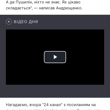
А де Пушилін, ніхто не знає. Як цікаво
складається", — написав Андрющенко.
Лонгріди
ВІДЕО ДНЯ
Відео з Youtube
Статті
Інтерв'ю
Думки
Архів
Вакансії
Контакти
Play
Послуги
Video
Нагадаємо, вчора "24 канал" з посиланням на