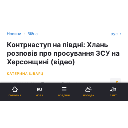
›
Новини
Війна
рус
Контрнаступ на півдні: Хлань
розповів про просування ЗСУ на
Херсонщині (відео)
КАТЕРИНА ШВАРЦ
14:47, 11.09.22
2 хв.
16118
RU
МОВА
ГОЛОВНА
РОЗДІЛИ
ПОГОДА
ЛАЙТ
Підпишіться на нас в Google