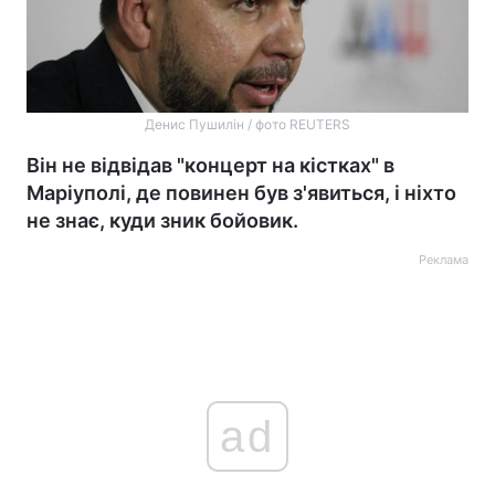
Денис Пушилін / фото REUTERS
Він не відвідав "концерт на кістках" в
Маріуполі, де повинен був з'явиться, і ніхто
не знає, куди зник бойовик.
Реклама
ad