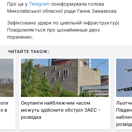
Про це у
Telegram
поінформувала голова
Миколаївської обласної ради Ганна Замазєєва.
Зафіксовано удари по цивільній інфраструктурі.
Повідомляється про щонайменше двох
поранених.
ЧИТАЙТЕ ТАКОЖ:
роги
Окупанти найближчим часом
Льотчи
их в
можуть здійснити обстріл ЗАЕС -
Півден
розвідка
наближ
розвід