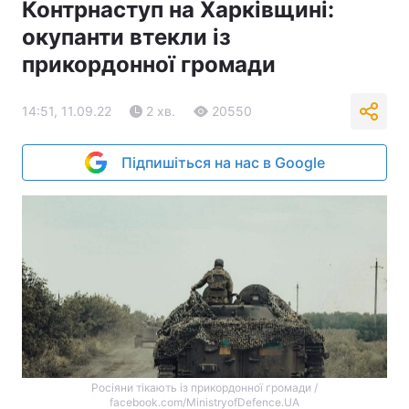
Контрнаступ на Харківщині:
окупанти втекли із
прикордонної громади
14:51, 11.09.22
2 хв.
20550
Підпишіться на нас в Google
Росіяни тікають із прикордонної громади /
facebook.com/MinistryofDefence.UA