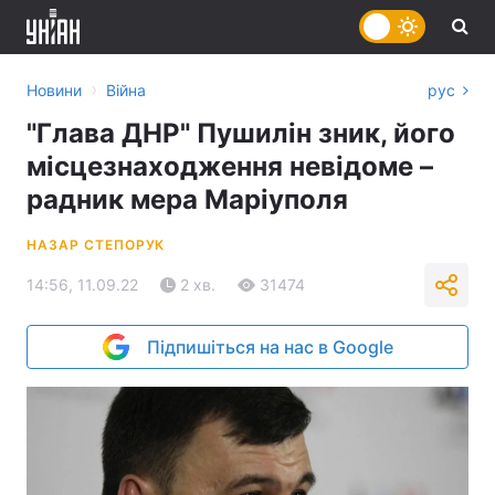
›
Новини
Війна
рус
"Глава ДНР" Пушилін зник, його
місцезнаходження невідоме –
радник мера Маріуполя
НАЗАР СТЕПОРУК
14:56, 11.09.22
2 хв.
31474
Підпишіться на нас в Google