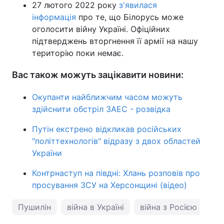
27 лютого 2022 року
з'явилася
інформація
про те, що Білорусь може
оголосити війну Україні. Офіційних
підтверджень вторгнення її армії на нашу
територію поки немає.
Вас також можуть зацікавити новини:
Окупанти найближчим часом можуть
здійснити обстріл ЗАЕС - розвідка
Путін екстрено відкликав російських
"політтехнологів" відразу з двох областей
України
Контрнаступ на півдні: Хлань розповів про
просування ЗСУ на Херсонщині (відео)
Пушилін
війна в Україні
війна з Росією
вт