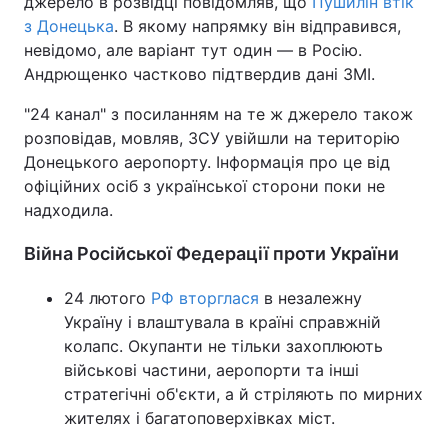
джерело в розвідці повідомляв, що
Пушилін втік
з Донецька
. В якому напрямку він відправився,
Тема оформлення
невідомо, але варіант тут один — в Росію.
Андрющенко частково підтвердив дані ЗМІ.
"24 канал" з посиланням на те ж джерело також
розповідав, мовляв, ЗСУ увійшли на територію
Донецького аеропорту. Інформація про це від
офіційних осіб з української сторони поки не
надходила.
Війна Російської Федерації проти України
24 лютого
РФ вторглася
в незалежну
Україну і влаштувала в країні справжній
колапс. Окупанти не тільки захоплюють
військові частини, аеропорти та інші
стратегічні об'єкти, а й стріляють по мирних
жителях і багатоповерхівках міст.