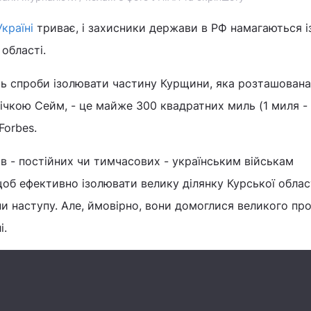
Україні
триває, і захисники держави в РФ намагаються 
області.
ть спроби ізолювати частину Курщини, яка розташована
ічкою Сейм, - це майже 300 квадратних миль (1 миля - 
Forbes.
ів - постійних чи тимчасових - українським військам
об ефективно ізолювати велику ділянку Курської област
и наступу. Але, ймовірно, вони домоглися великого прог
і.