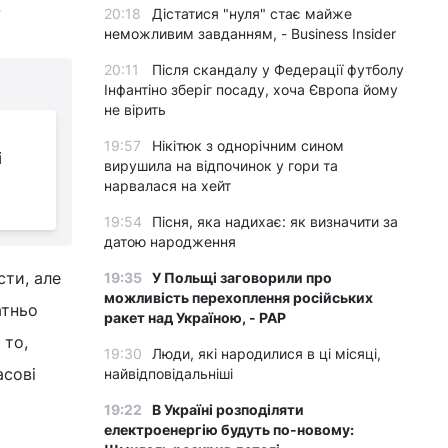
-
20:18
Дістатися "нуля" стає майже
неможливим завданням, - Business Insider
20:11
Після скандалу у Федерації футболу
Інфантіно зберіг посаду, хоча Європа йому
не вірить
19:57
Нікітюк з однорічним сином
і
вирушила на відпочинок у гори та
нарвалася на хейт
19:54
Пісня, яка надихає: як визначити за
датою народження
сти, але
19:35
У Польщі заговорили про
можливість перехоплення російських
атньо
ракет над Україною, - PAP
 то,
19:30
Люди, які народилися в ці місяці,
асові
найвідповідальніші
19:22
В Україні розподіляти
електроенергію будуть по-новому: