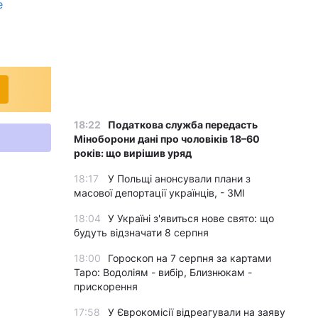
е
18:22
Податкова служба передасть
Міноборони дані про чоловіків 18–60
років: що вирішив уряд
18:17
У Польщі анонсували плани з
масової депортації українців, - ЗМІ
18:04
У Україні з'явиться нове свято: що
будуть відзначати 8 серпня
18:00
Гороскоп на 7 серпня за картами
Таро: Водоліям - вибір, Близнюкам -
прискорення
17:58
У Єврокомісії відреагували на заяву