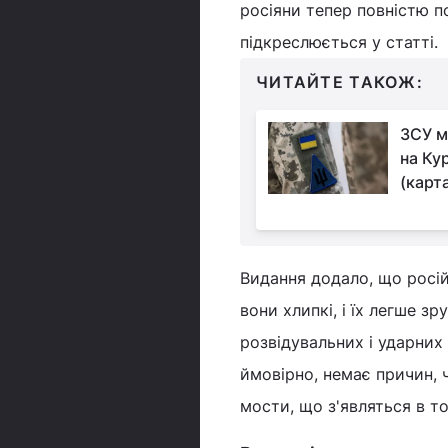
росіяни тепер повністю п
підкреслюється у статті.
ЧИТАЙТЕ ТАКОЖ:
ЗСУ м
на Ку
(карт
Видання додало, що росій
вони хлипкі, і їх легше з
розвідувальних і ударних 
ймовірно, немає причин, 
мости, що з'являться в т