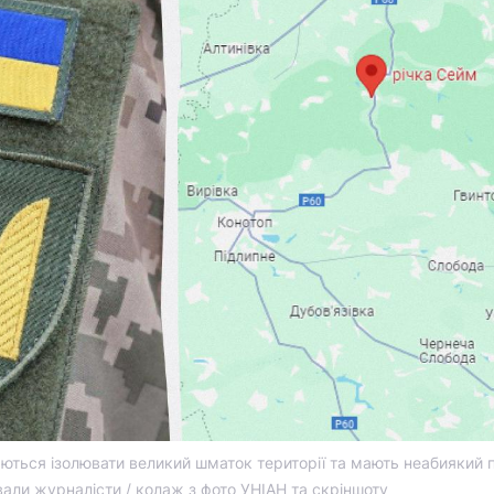
аються ізолювати великий шматок території та мають неабиякий 
вали журналісти / колаж з фото УНІАН та скріншоту