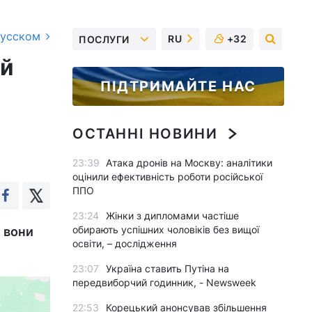
русском
RU
+32
ПОСЛУГИ
ий
ПІДТРИМАЙТЕ НАС
ОСТАННІ НОВИНИ
23:39
Атака дронів на Москву: аналітики
оцінили ефективність роботи російської
ППО
23:24
Жінки з дипломами частіше
обирають успішних чоловіків без вищої
 вони
освіти, – дослідження
23:07
Україна ставить Путіна на
передвиборчий годинник, - Newsweek
22:53
Корецький анонсував збільшення