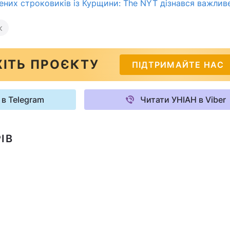
нених строковиків із Курщини: The NYT дізнався важлив
к
ІТЬ ПРОЄКТУ
ПІДТРИМАЙТЕ НАС
 в Telegram
Читати УНІАН в Viber
ІВ