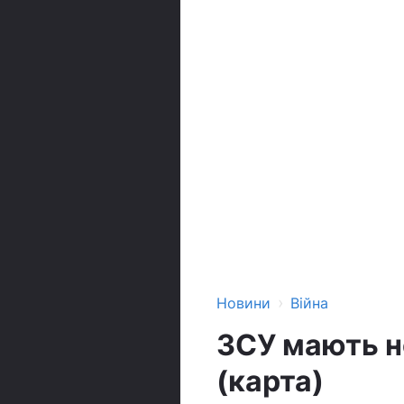
›
Новини
Війна
ЗСУ мають но
(карта)