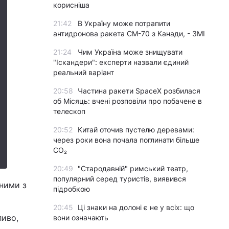
корисніша
21:42
В Україну може потрапити
антидронова ракета CM-70 з Канади, - ЗМІ
21:24
Чим Україна може знищувати
"Іскандери": експерти назвали єдиний
реальний варіант
20:58
Частина ракети SpaceX розбилася
об Місяць: вчені розповіли про побачене в
телескоп
20:52
Китай оточив пустелю деревами:
через роки вона почала поглинати більше
CO₂
20:49
"Стародавній" римський театр,
популярний серед туристів, виявився
ними з
підробкою
20:45
Ці знаки на долоні є не у всіх: що
ливо,
вони означають