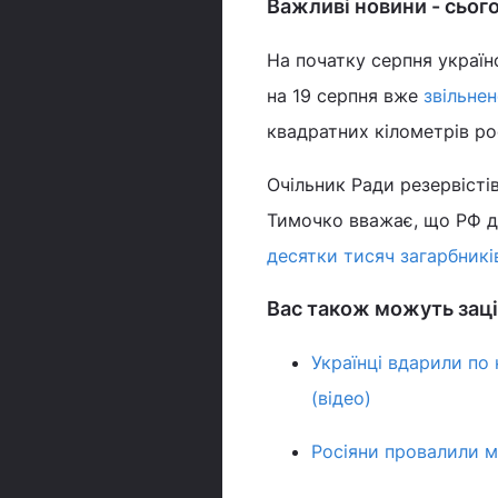
Важливі новини - сього
На початку серпня українс
на 19 серпня вже
звільне
квадратних кілометрів рос
Очільник Ради резервісті
Тимочко вважає, що РФ д
десятки тисяч загарбникі
Вас також можуть заці
Українці вдарили по 
(відео)
Росіяни провалили м