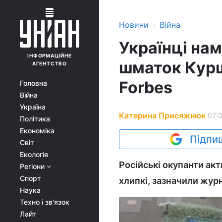
›
Новини
Війна
Українці на
ІНФОРМАЦІЙНЕ
шматок Курщ
АГЕНТСТВО
Forbes
Головна
Війна
Україна
Катерина Присяжнюк
07:0
Політика
Економіка
Підпиш
Світ
Екологія
Російські окупанти ак
Регіони
Спорт
хлипкі, зазначили журн
Наука
Техно і зв'язок
Лайт