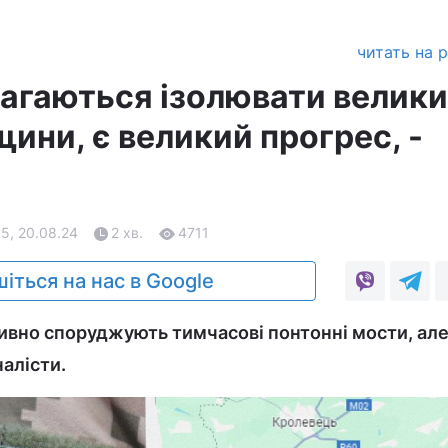
читать на 
магаються ізолювати велик
ини, є великий прогрес, -
5, 20.08.24
2 хв.
4711
іться на нас в Google
тивно споруджують тимчасові понтонні мости, але
алісти.