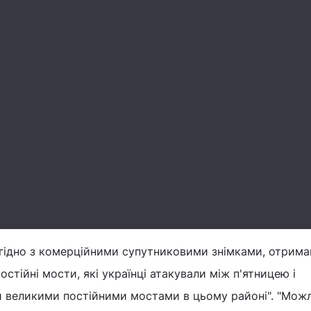
згідно з комерційними супутниковими знімками, отрима
остійні мости, які українці атакували між п'ятницею і
и великими постійними мостами в цьому районі". "Мож