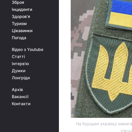
Зброя
Інциденти
Здоров'я
Туризм
Цікавинки
Погода
Відео з Youtube
Статті
Інтерв'ю
Думки
Лонгріди
Архів
Вакансії
Контакти
На Курщині українці намаг
з'ясу