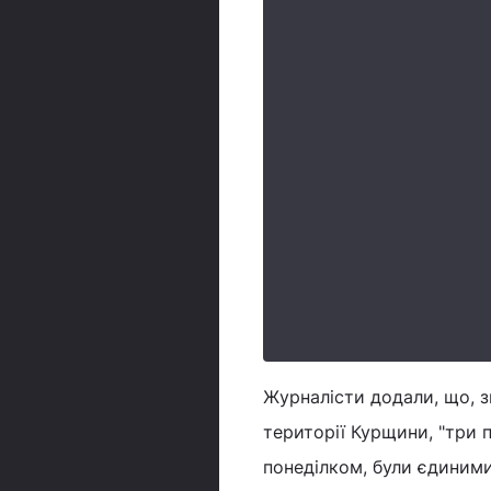
Журналісти додали, що, 
території Курщини, "три п
понеділком, були єдиним