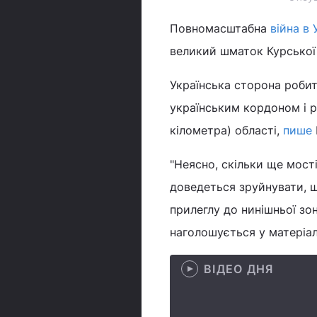
Повномасштабна
війна в 
великий шматок Курської 
Українська сторона роби
українським кордоном і р
кілометра) області,
пише
"Неясно, скільки ще мост
доведеться зруйнувати, щ
прилеглу до нинішньої зон
наголошується у матеріал
ВІДЕО ДНЯ