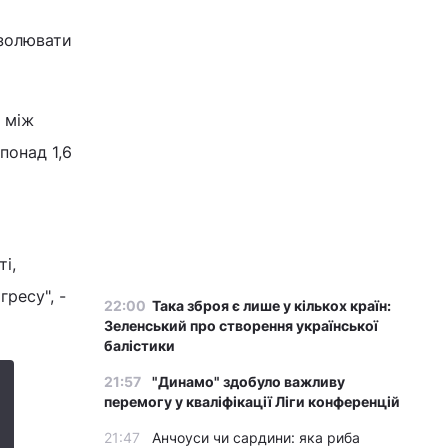
ізолювати
 між
понад 1,6
і,
ресу", -
22:00
Така зброя є лише у кількох країн:
Зеленський про створення української
балістики
21:57
"Динамо" здобуло важливу
перемогу у кваліфікації Ліги конференцій
21:47
Анчоуси чи сардини: яка риба