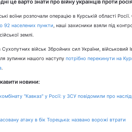
дні це варто знати про війну українців проти росі
ькі воїни розпочали операцію в Курській області Росії
но 92 населених пункти
, наші захисники взяли під контр
ійської землі.
в Сухопутних військ Збройних сил України, військовий І
ля зупинки нашого наступу
потрібно перекинути на Ку
в
.
кавити новини:
комбінату "Кавказ" у Росії: у ЗСУ повідомили про наслі
асовану атаку в бік Торецька: названо ворожі втрати