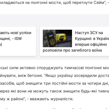
окладаються на понтонні мости, щоб перетнути Сейм", 
ають нові успіхи
Наступ ЗСУ на
рщині, - ISW
Курщині: в Україн
а)
вперше офіційно
розповіли про загиблого воїна
ські сили активно споруджують тимчасові понтонні мо
руйнувати, аніж бетонні. "Якщо українці зосередили дост
засобів, щоб знищити три постійні мости за чотири дні,
через які вони не можуть також знищити будь-які тимч
ому ж районі", - вважають журналісти.