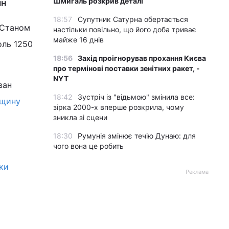
Шмигаль розкрив деталі
ян
18:57
Супутник Сатурна обертається
. Станом
настільки повільно, що його доба триває
майже 16 днів
оль 1250
18:56
Захід проігнорував прохання Києва
про термінові поставки зенітних ракет, -
NYT
ван
18:42
Зустріч із "відьмою" змінила все:
рщину
зірка 2000-х вперше розкрила, чому
зникла зі сцени
18:30
Румунія змінює течію Дунаю: для
чого вона це робить
дки
Реклама