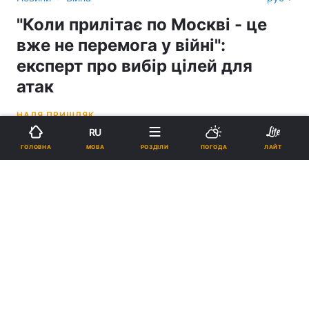
"Коли прилітає по Москві - це
вже не перемога у війні":
експерт про вибір цілей для
атак
НАДЯ ПРИШЛЯК
RU
21:10, 19.05.26
3 хв.
1396
МОВА
ГОЛОВНА
РОЗДІЛИ
ПОГОДА
ЛАЙТ
Підпишіться на нас в Google