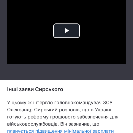
Лонгріди
Відео з Youtube
Статті
Play
Інтерв'ю
Думки
Video
Архів
Вакансії
Контакти
Послуги
Інші заяви Сирського
У цьому ж інтерв'ю головнокомандувач ЗСУ
Олександр Сирський розповів, що в Україні
готують реформу грошового забезпечення для
військовослужбовців. Він зазначив, що
планується підвищення мінімальної зарплати