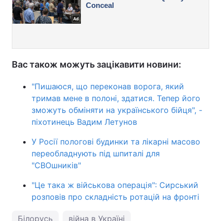
Вас також можуть зацікавити новини:
"Пишаюся, що переконав ворога, який
тримав мене в полоні, здатися. Тепер його
зможуть обміняти на українського бійця", -
піхотинець Вадим Летунов
У Росії пологові будинки та лікарні масово
переобладнують під шпиталі для
"СВОшників"
"Це така ж військова операція": Сирський
розповів про складність ротацій на фронті
Білорусь
війна в Україні