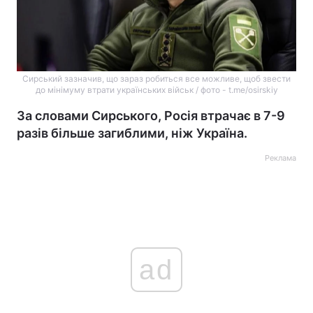
Сирський зазначив, що зараз робиться все можливе, щоб звести
до мінімуму втрати українських військ / фото - t.me/osirskiy
За словами Сирського, Росія втрачає в 7-9
разів більше загиблими, ніж Україна.
Реклама
ad