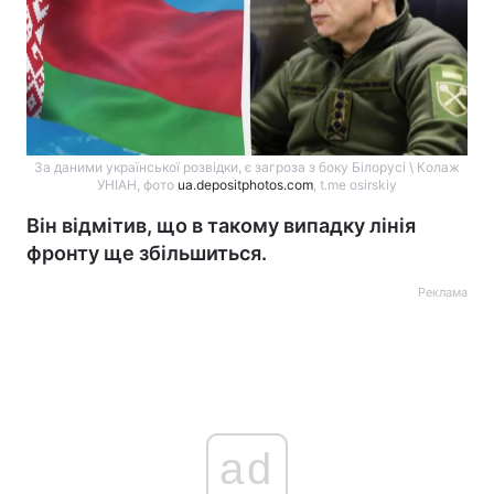
За даними української розвідки, є загроза з боку Білорусі \ Колаж
УНІАН, фото
ua.depositphotos.com
, t.me osirskiy
Він відмітив, що в такому випадку лінія
фронту ще збільшиться.
Реклама
ad