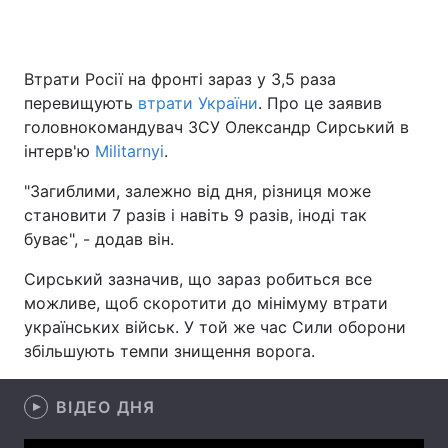
Втрати Росії на фронті зараз у 3,5 раза
Головна
Війна
перевищують
втрати України
. Про це заявив
головнокомандувач ЗСУ Олександр Сирський в
Україна
Політика
інтерв'ю
Militarnyi
.
Економіка
Світ
"Загиблими, залежно від дня, різниця може
становити 7 разів і навіть 9 разів, іноді так
Спорт
Наука
буває", - додав він.
Техно і зв'язок
Лайт
Сирський зазначив, що зараз робиться все
можливе, щоб скоротити до мінімуму втрати
Зброя
Інциденти
українських військ. У той же час Сили оборони
збільшують темпи знищення ворога.
Здоров'я
Туризм
Цікавинки
Погода
ВІДЕО ДНЯ
Екологія
Регіони