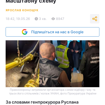
масштабну схему
ЯРОСЛАВ КОНОЩУК
18:42, 19.05.26
3 хв.
8947
Підпишіться на нас в Google
Правоохоронці затримали організатора схеми відбору газу та
трьох його спільників / колаж УНІАН, фото Прокуратура України
За словами генпрокурора Руслана