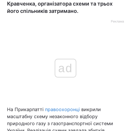
Кравченка, організатора схеми та трьох
його спільників затримано.
Реклама
ad
На Прикарпатті
правоохоронці
викрили
масштабну схему незаконного відбору
природного газу з газотранспортної системи
України. Реалізація схеми завдала збитків