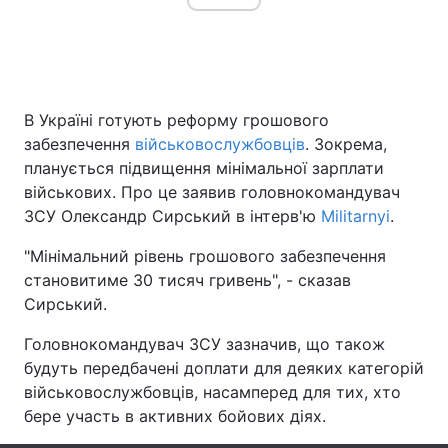
Головна
Війна
В Україні готують реформу грошового
Україна
Політика
забезпечення
військовослужбовців
. Зокрема,
планується підвищення мінімальної зарплати
Економіка
Світ
військових. Про це заявив головнокомандувач
ЗСУ Олександр Сирський в інтерв'ю
Militarnyi
.
Спорт
Наука
"Мінімальний рівень грошового забезпечення
Техно і зв'язок
Лайт
становитиме 30 тисяч гривень", - сказав
Сирський.
Зброя
Інциденти
Головнокомандувач ЗСУ зазначив, що також
Здоров'я
Туризм
будуть передбачені доплати для деяких категорій
військовослужбовців, насамперед для тих, хто
Цікавинки
Погода
бере участь в активних бойових діях.
Екологія
Регіони