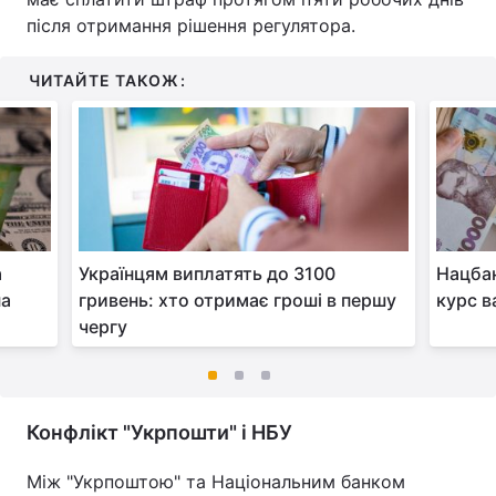
після отримання рішення регулятора.
ЧИТАЙТЕ ТАКОЖ:
а
Українцям виплатять до 3100
Нацбан
на
гривень: хто отримає гроші в першу
курс в
чергу
Конфлікт "Укрпошти" і НБУ
Між "Укрпоштою" та Національним банком