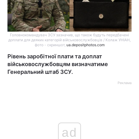
Головнокомандувач ЗСУ зазначив, що також будуть передбачені
доплати для деяких категорій військовослужбовців / Колаж УНІАН,
фото - скриншот,
ua.depositphotos.com
Рівень заробітної плати та доплат
військовослужбовцям визначатиме
Генеральний штаб ЗСУ.
Реклама
ad