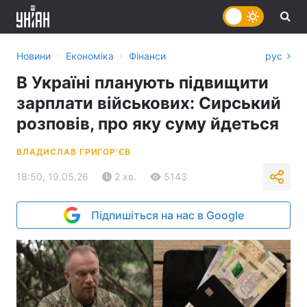
›
›
Новини
Економіка
Фінанси
рус
В Україні планують підвищити
зарплати військових: Сирський
розповів, про яку суму йдеться
ВЛАДИСЛАВ ГРИГОР'ЄВ
18:50, 19.05.26
2 хв.
5143
Підпишіться на нас в Google