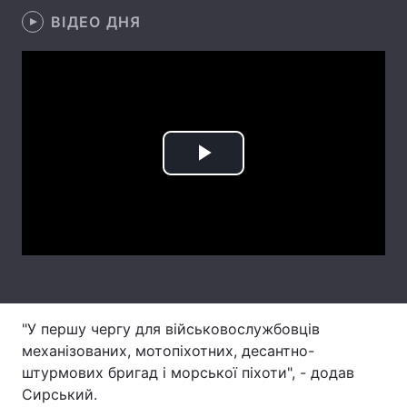
ВІДЕО ДНЯ
Лонгріди
Відео з Youtube
Статті
Інтерв'ю
Думки
Архів
Вакансії
Play
Контакти
Video
Послуги
"У першу чергу для військовослужбовців
механізованих, мотопіхотних, десантно-
штурмових бригад і морської піхоти", - додав
Сирський.