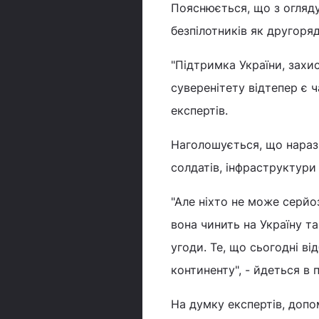
Пояснюється, що з огляду
безпілотників як другоряд
"Підтримка України, захи
суверенітету відтепер є ч
експертів.
Наголошується, що наразі
солдатів, інфраструктури
"Але ніхто не може серйо
вона чинить на Україну та
угоди. Те, що сьогодні в
континенту", - йдеться в п
На думку експертів, допом