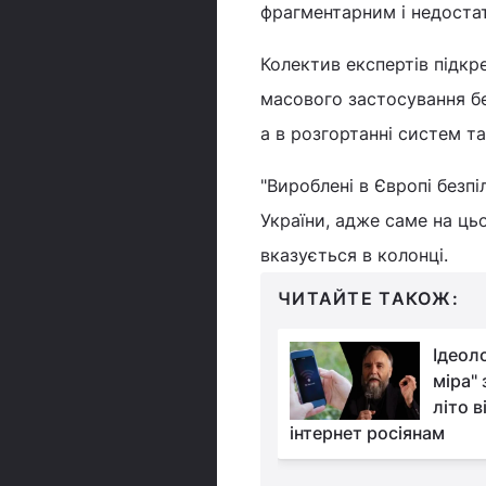
фрагментарним і недоста
Колектив експертів підкр
масового застосування бе
а в розгортанні систем та
"Вироблені в Європі без
України, адже саме на ць
вказується в колонці.
ЧИТАЙТЕ ТАКОЖ:
Ситуація для України
Ідеол
у війні зараз краща,
міра"
ніж будь-коли, –
літо 
інтернет росіянам