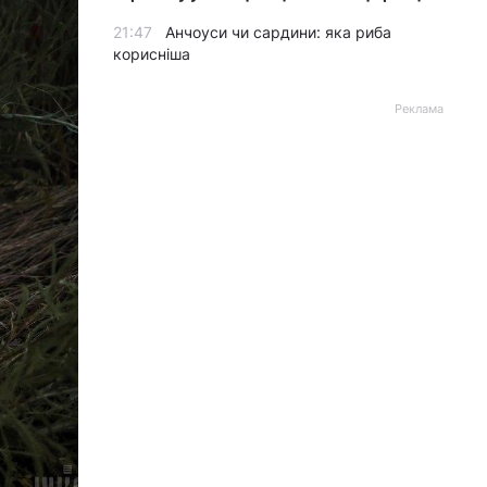
21:47
Анчоуси чи сардини: яка риба
корисніша
Реклама