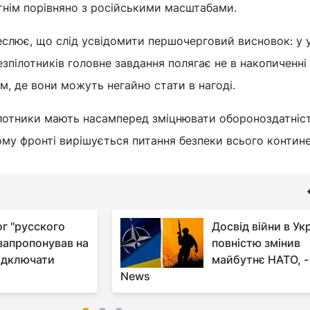
тнім порівняно з російськими масштабами.
еслює, що слід усвідомити першочерговий висновок: у
зпілотників головне завдання полягає не в накопиченні 
м, де вони можуть негайно стати в нагоді.
пілотники мають насамперед зміцнювати обороноздатніс
ому фронті вирішується питання безпеки всього континен
ог "русского
Досвід війни в Укр
 запропонував на
повністю змінив
відключати
майбутнє НАТО, -
News