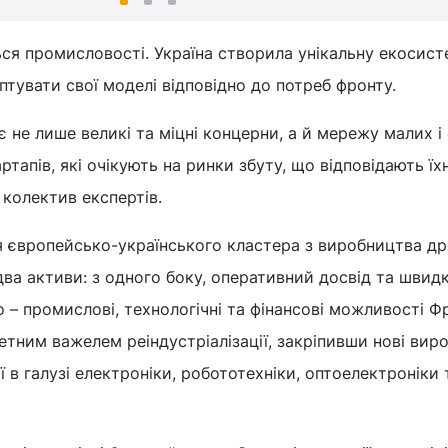
ся промисловості. Україна створила унікальну екосист
аптувати свої моделі відповідно до потреб фронту.
ає не лише великі та міцні концерни, а й мережу малих і
тапів, які очікують на ринки збуту, що відповідають їх
колектив експертів.
я європейсько-українського кластера з виробництва др
два активи: з одного боку, оперативний досвід та швидк
го – промислові, технологічні та фінансові можливості Фр
етним важелем реіндустріалізації, закріпивши нові виро
 в галузі електроніки, робототехніки, оптоелектроніки 