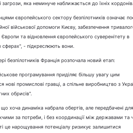
і загрози, яка неминуче наближається до їхніх кордонів
нцями європейського сектору безпілотників означає п
айної військової допомоги Києву, забезпечення тривалог
 Європи та відновлення європейського суверенітету в
 сферах", - підкреслюють вони.
ері безпілотників Франція розпочала новий етап:
йськове програмування приділяє більшу увагу цим
 нові промислові гравці, а спільне виробництво з Укр
них обрисів".
 що хоча динаміка набрала обертів, але передбачені для
ими за потреби, і без координації між державами та ч
ті це нарощування потенціалу ризикує залишитися