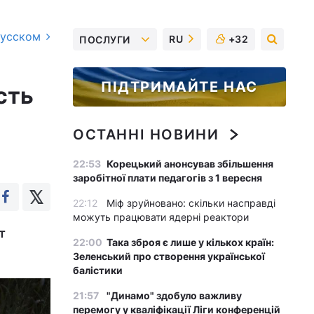
русском
RU
+32
ПОСЛУГИ
ПІДТРИМАЙТЕ НАС
сть
ОСТАННІ НОВИНИ
22:53
Корецький анонсував збільшення
заробітної плати педагогів з 1 вересня
22:12
Міф зруйновано: скільки насправді
можуть працювати ядерні реактори
т
22:00
Така зброя є лише у кількох країн:
Зеленський про створення української
балістики
21:57
"Динамо" здобуло важливу
перемогу у кваліфікації Ліги конференцій