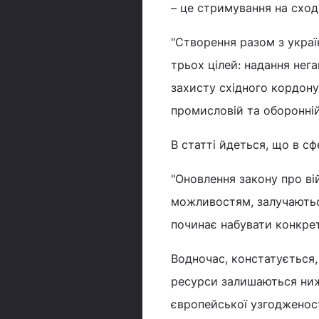
– це стримування на сход
"Створення разом з украї
трьох цілей: надання нег
захисту східного кордону
промисловій та оборонній
В статті йдеться, що в сф
"Оновлення закону про ві
можливостям, залучаються
починає набувати конкрет
Водночас, констатується,
ресурси залишаються нижч
європейської узгодженос