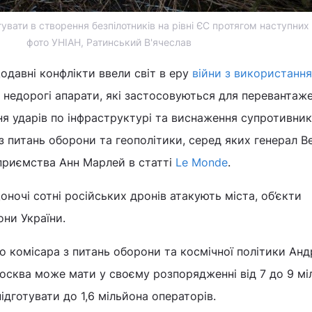
вати в створення безпілотників на рівні ЄС протягом наступних 
фото УНІАН, Ратинський В'ячеслав
щодавні конфлікти ввели світ в еру
війни з використанн
, недорогі апарати, які застосовуються для перевантаж
я ударів по інфраструктурі та виснаження супротивник
з питань оборони та геополітики, серед яких генерал В
дприємства Анн Марлей в статті
Le Monde
.
оночі сотні російських дронів атакують міста, об’єкти
ни України.
о комісара з питань оборони та космічної політики Ан
осква може мати у своєму розпорядженні від 7 до 9 мі
підготувати до 1,6 мільйона операторів.