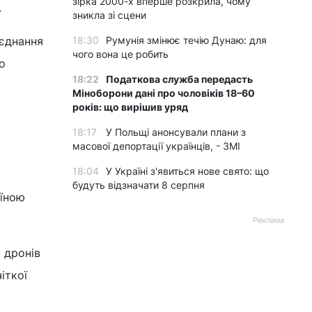
зірка 2000-х вперше розкрила, чому
.
зникла зі сцени
оєднання
18:30
Румунія змінює течію Дунаю: для
чого вона це робить
о
18:22
Податкова служба передасть
Міноборони дані про чоловіків 18–60
років: що вирішив уряд
18:17
У Польщі анонсували плани з
масової депортації українців, - ЗМІ
18:04
У Україні з'явиться нове свято: що
будуть відзначати 8 серпня
аїною
Реклама
 дронів
іткої