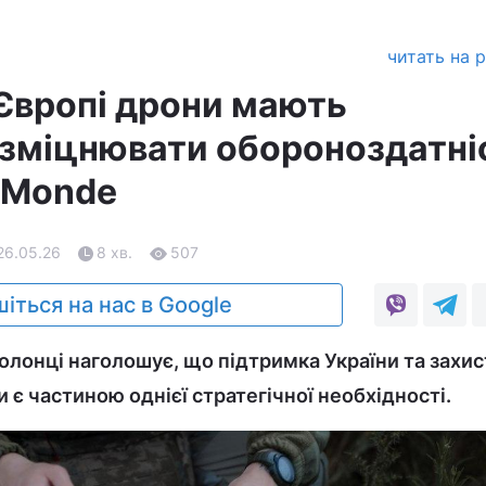
читать на 
 Європі дрони мають
зміцнювати обороноздатні
e Monde
26.05.26
8 хв.
507
іться на нас в Google
колонці наголошує, що підтримка України та захис
 є частиною однієї стратегічної необхідності.