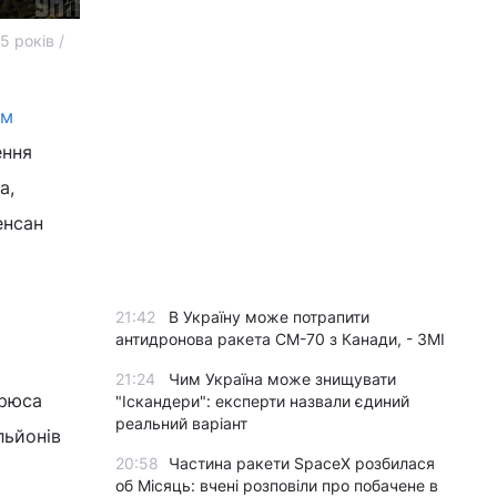
5 років /
ям
ення
а,
енсан
21:42
В Україну може потрапити
антидронова ракета CM-70 з Канади, - ЗМІ
21:24
Чим Україна може знищувати
дрюса
"Іскандери": експерти назвали єдиний
реальний варіант
льйонів
20:58
Частина ракети SpaceX розбилася
об Місяць: вчені розповіли про побачене в