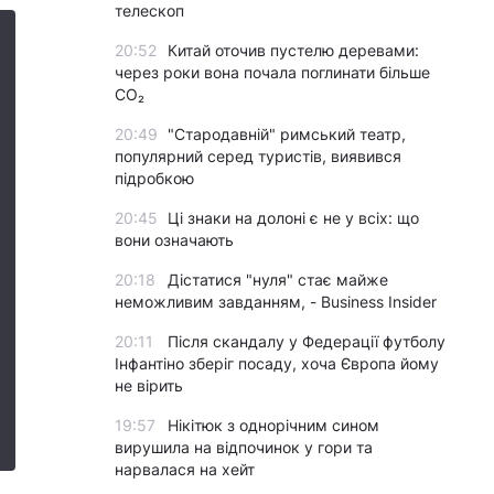
телескоп
20:52
Китай оточив пустелю деревами:
через роки вона почала поглинати більше
CO₂
20:49
"Стародавній" римський театр,
популярний серед туристів, виявився
підробкою
20:45
Ці знаки на долоні є не у всіх: що
вони означають
20:18
Дістатися "нуля" стає майже
неможливим завданням, - Business Insider
20:11
Після скандалу у Федерації футболу
Інфантіно зберіг посаду, хоча Європа йому
не вірить
19:57
Нікітюк з однорічним сином
вирушила на відпочинок у гори та
нарвалася на хейт