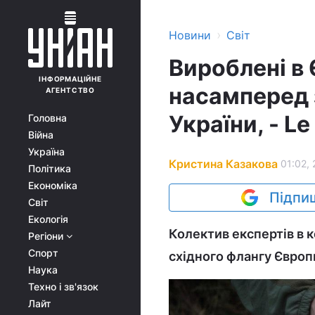
›
Новини
Світ
Вироблені в
ІНФОРМАЦІЙНЕ
насамперед 
АГЕНТСТВО
України, - L
Головна
Війна
Україна
Кристина Казакова
01:02, 
Політика
Економіка
Підпиш
Світ
Екологія
Колектив експертів в 
Регіони
Спорт
східного флангу Європи
Наука
Техно і зв'язок
Лайт