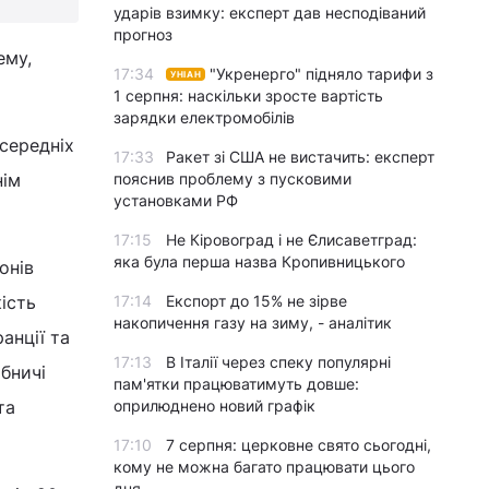
ударів взимку: експерт дав несподіваний
прогноз
ему,
17:34
"Укренерго" підняло тарифи з
УНІАН
1 серпня: наскільки зросте вартість
зарядки електромобілів
 середніх
17:33
Ракет зі США не вистачить: експерт
нім
пояснив проблему з пусковими
установками РФ
17:15
Не Кіровоград і не Єлисаветград:
яка була перша назва Кропивницького
онів
ість
17:14
Експорт до 15% не зірве
накопичення газу на зиму, - аналітик
анції та
17:13
В Італії через спеку популярні
бничі
пам'ятки працюватимуть довше:
та
оприлюднено новий графік
17:10
7 серпня: церковне свято сьогодні,
кому не можна багато працювати цього
дня