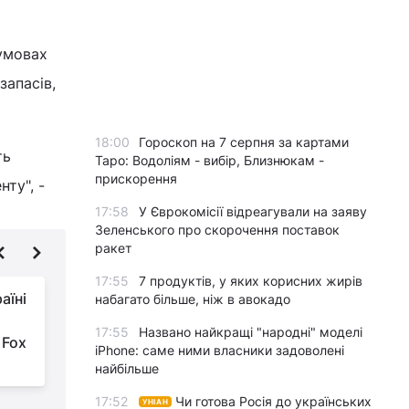
 умовах
запасів,
18:00
Гороскоп на 7 серпня за картами
ть
Таро: Водоліям - вибір, Близнюкам -
прискорення
ту", -
17:58
У Єврокомісії відреагували на заяву
Зеленського про скорочення поставок
ракет
17:55
7 продуктів, у яких корисних жирів
аїні
Ситуація для України
набагато більше, ніж в авокадо
у війні зараз краща,
17:55
Названо найкращі "народні" моделі
 Fox
ніж будь-коли, –
iPhone: саме ними власники задоволені
Стубб
і
найбільше
17:52
Чи готова Росія до українських
УНІАН