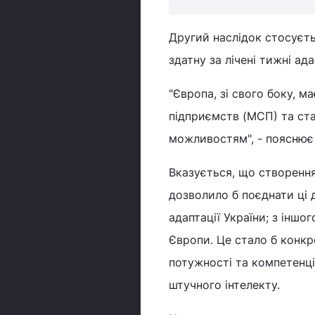
Другий наслідок стосуєть
здатну за лічені тижні ад
"Європа, зі свого боку, м
підприємств (МСП) та стар
можливостям", - пояснює 
Вказується, що створенн
дозволило б поєднати ці 
адаптації України; з іншо
Європи. Це стало б конкр
потужності та компетенції
штучного інтелекту.