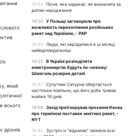
питання
19:54
Пісня, яка надихає: як визначити за
датою народження
19:35
У Польщі заговорили про
ислового
можливість перехоплення російських
ракет над Україною, - PAP
ектив
19:30
Люди, які народилися в ці місяці,
найвідповідальніші
оїх
19:22
В Україні розподіляти
електроенергію будуть по-новому:
Шмигаль розкрив деталі
18:57
Супутник Сатурна обертається
ку, який
настільки повільно, що його доба триває
олітичної
майже 16 днів
и всього
18:56
Захід проігнорував прохання Києва
про термінові поставки зенітних ракет, -
NYT
х дронів
18:42
Зустріч із "відьмою" змінила все: