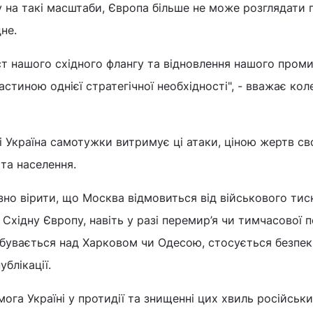
 на такі масштаби, Європа більше не може розглядати 
не.
ст нашого східного флангу та відновлення нашого пром
астиною однієї стратегічної необхідності", - вважає кол
 Україна самотужки витримує ці атаки, ціною жертв св
 та населення.
зно вірити, що Москва відмовиться від військового тис
 Східну Європу, навіть у разі перемир’я чи тимчасової п
ідбувається над Харковом чи Одесою, стосується безпек
ублікації.
ога Україні у протидії та знищенні цих хвиль російськи