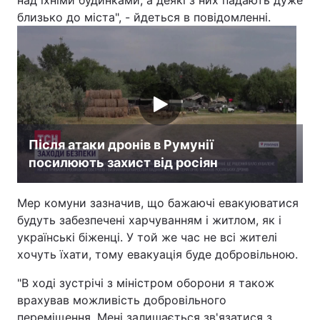
над їхніми будинками, а деякі з них падають дуже
близько до міста", - йдеться в повідомленні.
Лонгріди
Відео з Youtube
Статті
Інтерв'ю
Думки
Архів
Вакансії
Після атаки дронів в Румунії
Контакти
посилюють захист від росіян
Послуги
Мер комуни зазначив, що бажаючі евакуюватися
будуть забезпечені харчуванням і житлом, як і
українські біженці. У той же час не всі жителі
хочуть їхати, тому евакуація буде добровільною.
"В ході зустрічі з міністром оборони я також
врахував можливість добровільного
переміщення. Мені залишається зв'язатися з