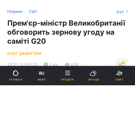
›
Новини
Світ
рус
Прем'єр-міністр Великобританії
обговорить зернову угоду на
саміті G20
ОЛЕГ ДАВИГОРА
20:21, 07.09.23
2 хв.
628
RU
МОВА
ГОЛОВНА
РОЗДІЛИ
ПОГОДА
ЛАЙТ
Підпишіться на нас в Google