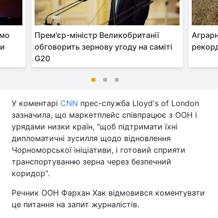
омо
Прем'єр-міністр Великобританії
Аграрн
ки
обговорить зернову угоду на саміті
рекорд
G20
У коментарі
CNN
прес-служба Lloyd's of London
зазначила, що маркетплейс співпрацює з ООН і
урядами низки країн, "щоб підтримати їхні
дипломатичні зусилля щодо відновлення
Чорноморської ініціативи, і готовий сприяти
транспортуванню зерна через безпечний
коридор".
Речник ООН Фархан Хак відмовився коментувати
це питання на запит журналістів.