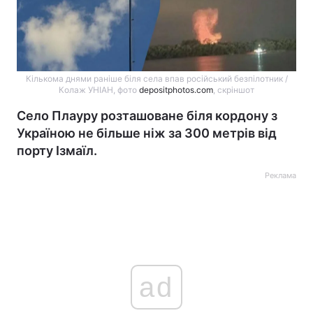
Кількома днями раніше біля села впав російський безпілотник /
Колаж УНІАН, фото
depositphotos.com
, скріншот
Село Плауру розташоване біля кордону з
Україною не більше ніж за 300 метрів від
порту Ізмаїл.
Реклама
ad