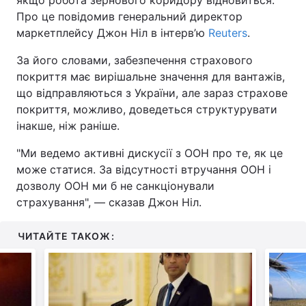
якщо робота зернового коридору відновиться.
Про це повідомив генеральний директор
маркетплейсу Джон Ніл в інтерв’ю
Reuters
.
За його словами, забезпечення страхового
покриття має вирішальне значення для вантажів,
що відправляються з України, але зараз страхове
покриття, можливо, доведеться структурувати
інакше, ніж раніше.
"Ми ведемо активні дискусії з ООН про те, як це
може статися. За відсутності втручання ООН і
дозволу ООН ми б не санкціонували
страхування", — сказав Джон Ніл.
ЧИТАЙТЕ ТАКОЖ: