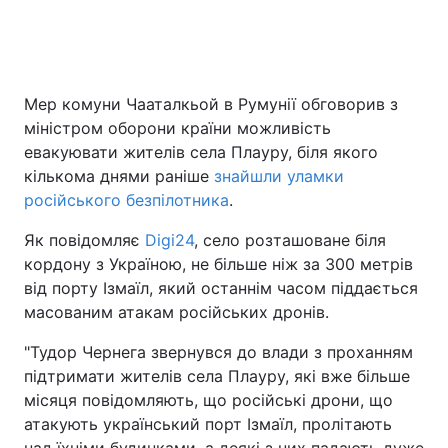
Головна
Війна
Мер комуни Чааталкьой в Румунії обговорив з
міністром оборони країни можливість
Україна
Політика
евакуювати жителів села Плауру, біля якого
Економіка
Світ
кількома днями раніше
знайшли уламки
російського безпілотника
.
Спорт
Наука
Як повідомляє
Digi24
, село розташоване біля
Техно і зв'язок
Лайт
кордону з Україною, не більше ніж за 300 метрів
від порту Ізмаїл, який останнім часом піддається
Зброя
Інциденти
масованим атакам російських дронів.
Здоров'я
Туризм
"Тудор Чернега звернувся до влади з проханням
підтримати жителів села Плауру, які вже більше
Цікавинки
Погода
місяця повідомляють, що російські дрони, що
атакують український порт Ізмаїл, пролітають
Екологія
Регіони