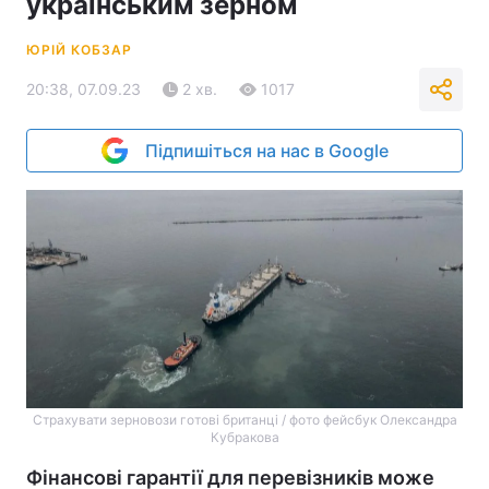
українським зерном
ЮРІЙ КОБЗАР
20:38, 07.09.23
2 хв.
1017
Підпишіться на нас в Google
Страхувати зерновози готові британці / фото фейсбук Олександра
Кубракова
Фінансові гарантії для перевізників може