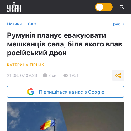
›
Новини
Світ
рус
Румунія планує евакуювати
мешканців села, біля якого впав
російський дрон
КАТЕРИНА ГІРНИК
21:08, 07.09.23
2 хв.
1951
Підпишіться на нас в Google