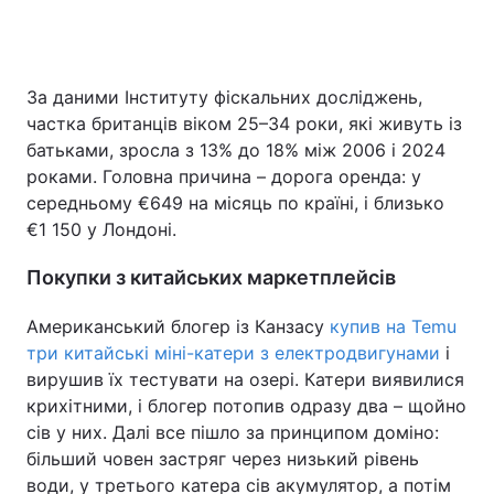
За даними Інституту фіскальних досліджень,
частка британців віком 25–34 роки, які живуть із
батьками, зросла з 13% до 18% між 2006 і 2024
роками. Головна причина – дорога оренда: у
середньому €649 на місяць по країні, і близько
€1 150 у Лондоні.
Покупки з китайських маркетплейсів
Американський блогер із Канзасу
купив на Temu
три китайські міні-катери з електродвигунами
і
вирушив їх тестувати на озері. Катери виявилися
крихітними, і блогер потопив одразу два – щойно
сів у них. Далі все пішло за принципом доміно:
більший човен застряг через низький рівень
води, у третього катера сів акумулятор, а потім