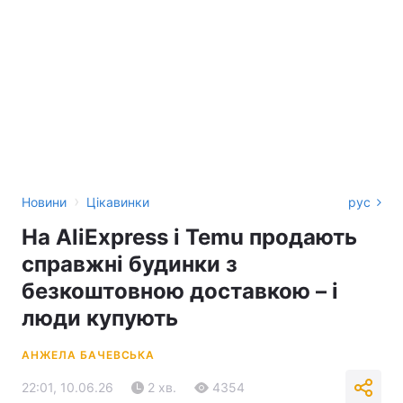
›
Новини
Цікавинки
рус
На AliExpress і Temu продають
справжні будинки з
безкоштовною доставкою – і
люди купують
АНЖЕЛА БАЧЕВСЬКА
22:01, 10.06.26
2 хв.
4354