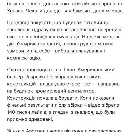
безкоштовною доставкою з китайської провінції
Хенань. Чекати доведеться близько двох місяців.
Продавці обіцяють, що будинок готовий до
заселення одразу після встановлення: всередині
вже є всі необхідні комунікації. На деякі моделі
діє п'ятирічна гарантія, а конструкцію можна
замовити під себе – вибрати планування і
комплектацію.
Схожі пропозиції є і на Temu. Американський
блогер Unspeakable зібрав кілька таких
конструкцій і влаштував стрес-тест – направив
на будинок промисловий вентилятор.
Конструкція почала вібрувати. Коли показали
фінальні результати після збірки – відео зібрало
140 тисяч лайків, а глядачі зізналися, що були
приємно здивовані.
Жінка з Австралії через пів року після заселення