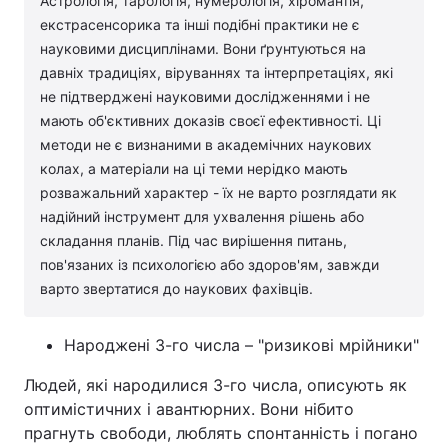
Астрологія, тарологія, нумерологія, хіромантія,
екстрасенсорика та інші подібні практики не є
Лонгріди
науковими дисциплінами. Вони ґрунтуються на
давніх традиціях, віруваннях та інтерпретаціях, які
Відео з Youtube
Статті
не підтверджені науковими дослідженнями і не
мають об'єктивних доказів своєї ефективності. Ці
Інтерв'ю
Думки
методи не є визнаними в академічних наукових
колах, а матеріали на ці теми нерідко мають
Архів
Вакансії
розважальний характер - їх не варто розглядати як
надійний інструмент для ухвалення рішень або
Контакти
складання планів. Під час вирішення питань,
пов'язаних із психологією або здоров'ям, завжди
Послуги
варто звертатися до наукових фахівців.
Народжені 3-го числа – "ризикові мрійники"
Людей, які народилися 3-го числа, описують як
оптимістичних і авантюрних. Вони нібито
прагнуть свободи, люблять спонтанність і погано