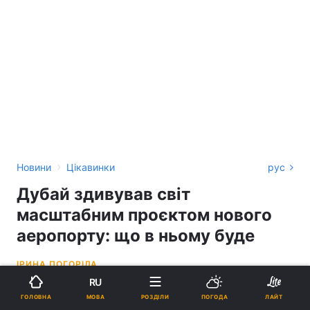
›
Новини
Цікавинки
рус
Дубай здивував світ
масштабним проєктом нового
аеропорту: що в ньому буде
ІРИНА ПОГОРІЛА
RU
20:33, 10.06.26
3 хв.
1163
МОВА
ГОЛОВНА
РОЗДІЛИ
ПОГОДА
ЛАЙТ