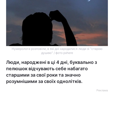
Нумерологи розповіли, в які дні народилися люди зі "старою
душею" / фото pxhere
Люди, народжені в ці 4 дні, буквально з
пелюшок відчувають себе набагато
старшими за свої роки та значно
розумнішими за своїх однолітків.
Реклама