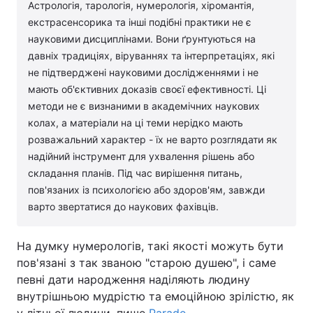
Астрологія, тарологія, нумерологія, хіромантія,
екстрасенсорика та інші подібні практики не є
науковими дисциплінами. Вони ґрунтуються на
давніх традиціях, віруваннях та інтерпретаціях, які
не підтверджені науковими дослідженнями і не
мають об'єктивних доказів своєї ефективності. Ці
методи не є визнаними в академічних наукових
колах, а матеріали на ці теми нерідко мають
розважальний характер - їх не варто розглядати як
надійний інструмент для ухвалення рішень або
складання планів. Під час вирішення питань,
пов'язаних із психологією або здоров'ям, завжди
варто звертатися до наукових фахівців.
На думку нумерологів, такі якості можуть бути
пов'язані з так званою "старою душею", і саме
певні дати народження наділяють людину
внутрішньою мудрістю та емоційною зрілістю, як
у літньої людини, пише
Parade
.