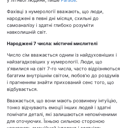
Фахівці з нумерології вважають, що люди,
народжені в певні дні місяця, схильні до
самоаналізу і здатні глибоко розуміти
навколишній світ.
Народжені 7 числа: містичні мислителі
Число сім вважається одним із найдуховніших і
найзагадковіших у нумерології. Люди, що
з'явилися на світ 7-го числа, часто відрізняються
багатим внутрішнім світом, любов'ю до роздумів
і прагненням знайти прихований сенс того, що
відбувається.
Вважається, що вони мають розвинену інтуїцію,
тонко відчувають емоції інших людей і здатні
помічати деталі, які залишаються непоміченими
для оточуючих. Їхньою сильною стороною
називають емоційний інтелект і здатність