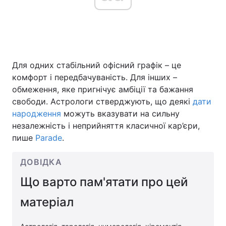
Головна
Війна
Для одних стабільний офісний графік – це
Україна
Політика
комфорт і передбачуваність. Для інших –
Економіка
Світ
обмеження, яке пригнічує амбіції та бажання
свободи. Астрологи стверджують, що деякі
дати
Спорт
Наука
народження
можуть вказувати на сильну
незалежність і неприйняття класичної кар’єри,
Техно і зв'язок
Лайт
пише
Parade
.
Зброя
Інциденти
ДОВІДКА
Здоров'я
Туризм
Що варто пам'ятати про цей
Цікавинки
Погода
матеріал
Екологія
Регіони