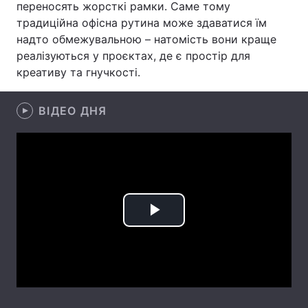
переносять жорсткі рамки. Саме тому
традиційна офісна рутина може здаватися їм
Тема оформлення
надто обмежувальною – натомість вони краще
реалізуються у проєктах, де є простір для
креативу та гнучкості.
ВІДЕО ДНЯ
Play
Video